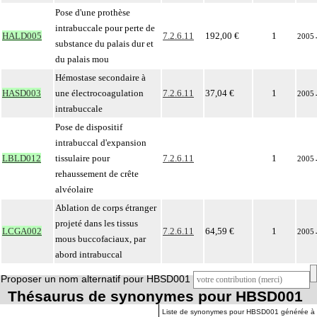
Pose d'une prothèse
intrabuccale pour perte de
HALD005
7.2.6.11
192,00 €
1
2005
substance du palais dur et
du palais mou
Hémostase secondaire à
HASD003
une électrocoagulation
7.2.6.11
37,04 €
1
2005
intrabuccale
Pose de dispositif
intrabuccal d'expansion
LBLD012
tissulaire pour
7.2.6.11
1
2005
rehaussement de crête
alvéolaire
Ablation de corps étranger
projeté dans les tissus
LCGA002
7.2.6.11
64,59 €
1
2005
mous buccofaciaux, par
abord intrabuccal
Proposer un nom alternatif pour HBSD001
Thésaurus de synonymes pour HBSD001
Liste de synonymes pour HBSD001 générée à