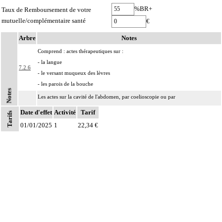
%BR+
Taux de Remboursement de votre
mutuelle/complémentaire santé
€
Arbre
Notes
Comprend : actes thérapeutiques sur :
- la langue
7.2.6
- le versant muqueux des lèvres
- les parois de la bouche
Notes
Les actes sur la cavité de l'abdomen, par coelioscopie ou par
7
rétropéritonéoscopie incluent l'évacuation de collection intraabdominale
Date d'effet
Activité
Tarif
Tarifs
associée, la toilette péritonéale et/ou la pose de drain.
01/01/2025
1
22,34 €
Les actes sur la cavité de l'abdomen, par abord direct incluent l'évacuation de
7
collection intraabdominale associée, la toilette péritonéale et/ou la pose de
drain.