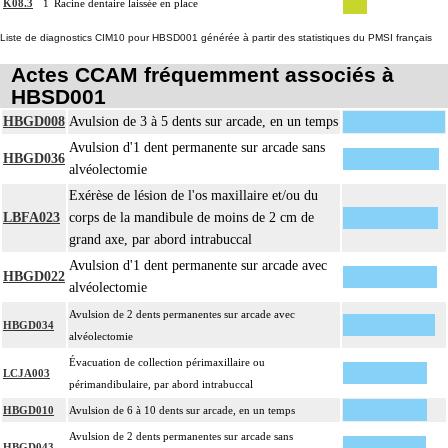
K08.3
1
Racine dentaire laissée en place
Liste de diagnostics CIM10 pour HBSD001 générée à partir des statistiques du PMSI français
Actes CCAM fréquemment associés à
HBSD001
HBGD008
Avulsion de 3 à 5 dents sur arcade, en un temps
Avulsion d'1 dent permanente sur arcade sans
HBGD036
alvéolectomie
Exérèse de lésion de l'os maxillaire et/ou du
LBFA023
corps de la mandibule de moins de 2 cm de
grand axe, par abord intrabuccal
Avulsion d'1 dent permanente sur arcade avec
HBGD022
alvéolectomie
Avulsion de 2 dents permanentes sur arcade avec
HBGD034
alvéolectomie
Évacuation de collection périmaxillaire ou
LCJA003
périmandibulaire, par abord intrabuccal
HBGD010
Avulsion de 6 à 10 dents sur arcade, en un temps
Avulsion de 2 dents permanentes sur arcade sans
HBGD043