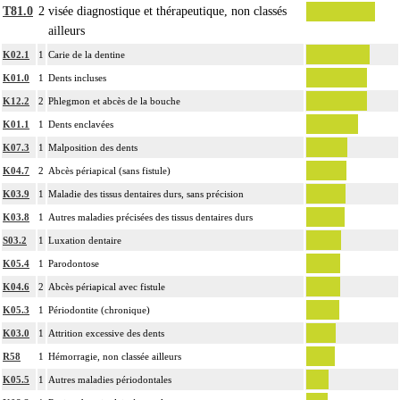
T81.0
2
visée diagnostique et thérapeutique, non classés
ailleurs
K02.1
1
Carie de la dentine
K01.0
1
Dents incluses
K12.2
2
Phlegmon et abcès de la bouche
K01.1
1
Dents enclavées
K07.3
1
Malposition des dents
K04.7
2
Abcès périapical (sans fistule)
K03.9
1
Maladie des tissus dentaires durs, sans précision
K03.8
1
Autres maladies précisées des tissus dentaires durs
S03.2
1
Luxation dentaire
K05.4
1
Parodontose
K04.6
2
Abcès périapical avec fistule
K05.3
1
Périodontite (chronique)
K03.0
1
Attrition excessive des dents
R58
1
Hémorragie, non classée ailleurs
K05.5
1
Autres maladies périodontales