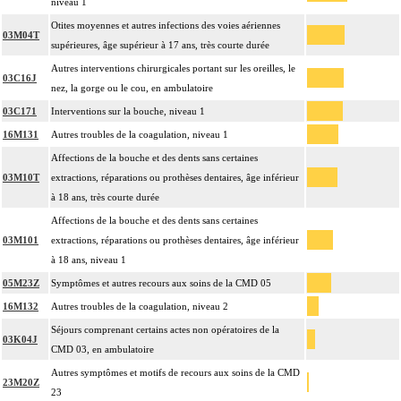
niveau 1
Otites moyennes et autres infections des voies aériennes
03M04T
supérieures, âge supérieur à 17 ans, très courte durée
Autres interventions chirurgicales portant sur les oreilles, le
03C16J
nez, la gorge ou le cou, en ambulatoire
03C171
Interventions sur la bouche, niveau 1
16M131
Autres troubles de la coagulation, niveau 1
Affections de la bouche et des dents sans certaines
03M10T
extractions, réparations ou prothèses dentaires, âge inférieur
à 18 ans, très courte durée
Affections de la bouche et des dents sans certaines
03M101
extractions, réparations ou prothèses dentaires, âge inférieur
à 18 ans, niveau 1
05M23Z
Symptômes et autres recours aux soins de la CMD 05
16M132
Autres troubles de la coagulation, niveau 2
Séjours comprenant certains actes non opératoires de la
03K04J
CMD 03, en ambulatoire
Autres symptômes et motifs de recours aux soins de la CMD
23M20Z
23