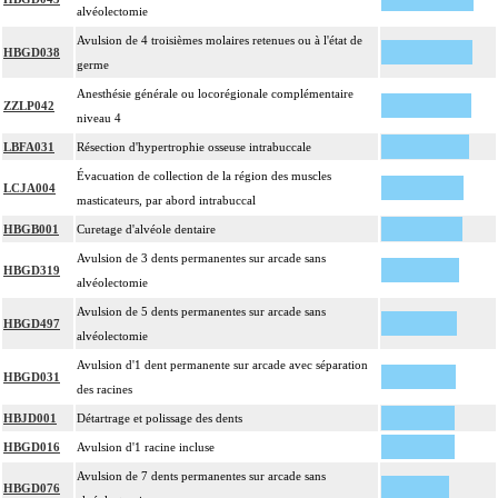
alvéolectomie
Avulsion de 4 troisièmes molaires retenues ou à l'état de
HBGD038
germe
Anesthésie générale ou locorégionale complémentaire
ZZLP042
niveau 4
LBFA031
Résection d'hypertrophie osseuse intrabuccale
Évacuation de collection de la région des muscles
LCJA004
masticateurs, par abord intrabuccal
HBGB001
Curetage d'alvéole dentaire
Avulsion de 3 dents permanentes sur arcade sans
HBGD319
alvéolectomie
Avulsion de 5 dents permanentes sur arcade sans
HBGD497
alvéolectomie
Avulsion d'1 dent permanente sur arcade avec séparation
HBGD031
des racines
HBJD001
Détartrage et polissage des dents
HBGD016
Avulsion d'1 racine incluse
Avulsion de 7 dents permanentes sur arcade sans
HBGD076