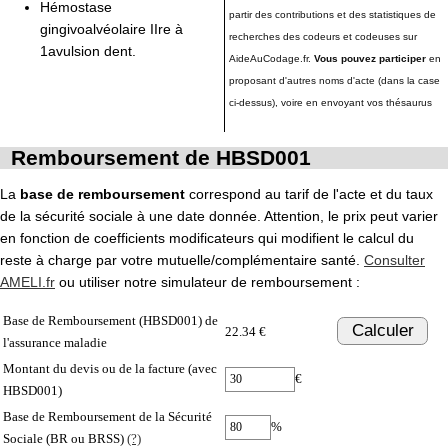
Hémostase
partir des contributions et des statistiques de
gingivoalvéolaire IIre à
recherches des codeurs et codeuses sur
1avulsion dent.
AideAuCodage.fr.
Vous pouvez participer
en
proposant d'autres noms d'acte (dans la case
ci-dessus), voire en envoyant vos thésaurus
Remboursement de HBSD001
La
base de remboursement
correspond au tarif de l'acte et du taux
de la sécurité sociale à une date donnée. Attention, le prix peut varier
en fonction de coefficients modificateurs qui modifient le calcul du
reste à charge par votre mutuelle/complémentaire santé.
Consulter
AMELI.fr
ou utiliser notre simulateur de remboursement :
Base de Remboursement (HBSD001) de
Calculer
22.34 €
l'assurance maladie
Montant du devis ou de la facture (avec
€
HBSD001)
Base de Remboursement de la Sécurité
%
Sociale (BR ou BRSS)
(?)