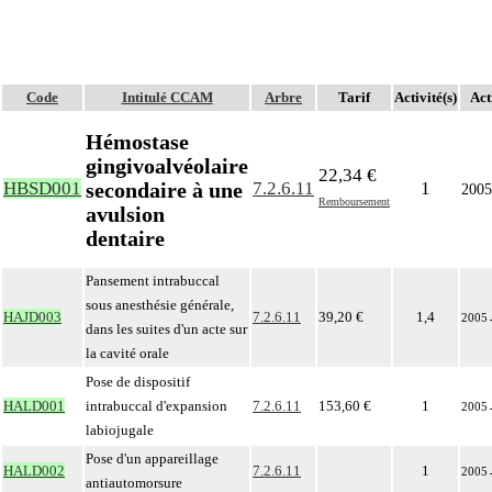
Code
Intitulé CCAM
Arbre
Tarif
Activité(s)
Act
Hémostase
gingivoalvéolaire
22,34 €
secondaire à une
HBSD001
7.2.6.11
1
2005
Remboursement
avulsion
dentaire
Pansement intrabuccal
sous anesthésie générale,
HAJD003
7.2.6.11
39,20 €
1,4
2005
dans les suites d'un acte sur
la cavité orale
Pose de dispositif
HALD001
intrabuccal d'expansion
7.2.6.11
153,60 €
1
2005
labiojugale
Pose d'un appareillage
HALD002
7.2.6.11
1
2005
antiautomorsure