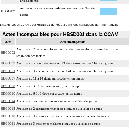
alvéolectomie
Avulsion de 2 troisièmes molaires retenues ou à l'état de
HBGD025
germe
Liste de codes CCAM pour HBSD001 générée à partir des statistiques du PMSI français
Actes incompatibles pour HBSD001 dans la CCAM
Acte
Acte incompatible
Avulsion de 2 dents ankylosées sur arcade, avec section coronoradiculaire et
HBGD002
séparation des racines
HBGD003
Avulsion d'1 odontoïde inclus ou d'1 dent surnuméraire à l'état de germe
HBGD004
Avulsion d'1 troisième molaire mandibulaire retenue ou à l'état de germe
HBGD007
Avulsion de 11 à 14 dents sur arcade, en un temps
HBGD008
Avulsion de 3 à 5 dents sur arcade, en un temps
HBGD010
Avulsion de 6 à 10 dents sur arcade, en un temps
HBGD014
Avulsion d'1 canine permanente retenue ou à l'état de germe
HBGD015
Avulsion de 2 canines permanentes retenues ou à l'état de germe
HBGD018
Avulsion d'1 troisième molaire maxillaire retenue ou à l'état de germe
HBGD021
Avulsion de 3 troisièmes molaires retenues ou à l'état de germe