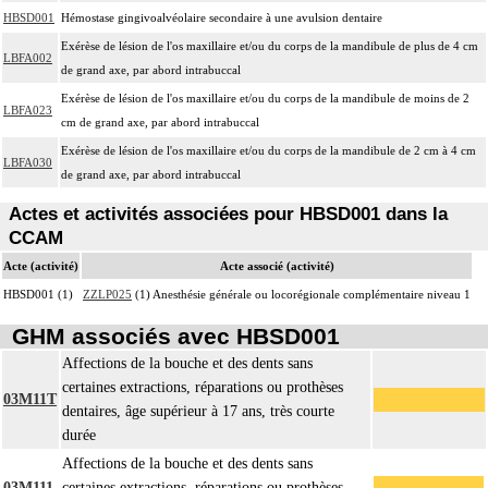
HBSD001
Hémostase gingivoalvéolaire secondaire à une avulsion dentaire
Exérèse de lésion de l'os maxillaire et/ou du corps de la mandibule de plus de 4 cm
LBFA002
de grand axe, par abord intrabuccal
Exérèse de lésion de l'os maxillaire et/ou du corps de la mandibule de moins de 2
LBFA023
cm de grand axe, par abord intrabuccal
Exérèse de lésion de l'os maxillaire et/ou du corps de la mandibule de 2 cm à 4 cm
LBFA030
de grand axe, par abord intrabuccal
Actes et activités associées pour HBSD001 dans la
CCAM
Acte (activité)
Acte associé (activité)
HBSD001 (1)
ZZLP025
(1) Anesthésie générale ou locorégionale complémentaire niveau 1
GHM associés avec HBSD001
Affections de la bouche et des dents sans
certaines extractions, réparations ou prothèses
03M11T
dentaires, âge supérieur à 17 ans, très courte
durée
Affections de la bouche et des dents sans
03M111
certaines extractions, réparations ou prothèses