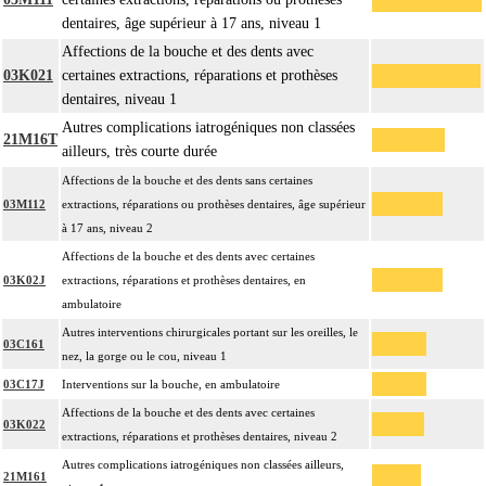
dentaires, âge supérieur à 17 ans, niveau 1
Affections de la bouche et des dents avec
03K021
certaines extractions, réparations et prothèses
dentaires, niveau 1
Autres complications iatrogéniques non classées
21M16T
ailleurs, très courte durée
Affections de la bouche et des dents sans certaines
03M112
extractions, réparations ou prothèses dentaires, âge supérieur
à 17 ans, niveau 2
Affections de la bouche et des dents avec certaines
03K02J
extractions, réparations et prothèses dentaires, en
ambulatoire
Autres interventions chirurgicales portant sur les oreilles, le
03C161
nez, la gorge ou le cou, niveau 1
03C17J
Interventions sur la bouche, en ambulatoire
Affections de la bouche et des dents avec certaines
03K022
extractions, réparations et prothèses dentaires, niveau 2
Autres complications iatrogéniques non classées ailleurs,
21M161