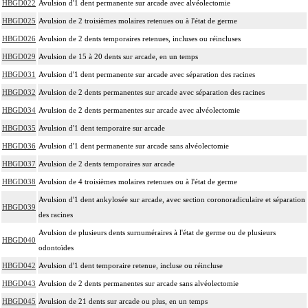
HBGD022
Avulsion d'1 dent permanente sur arcade avec alvéolectomie
HBGD025
Avulsion de 2 troisièmes molaires retenues ou à l'état de germe
HBGD026
Avulsion de 2 dents temporaires retenues, incluses ou réincluses
HBGD029
Avulsion de 15 à 20 dents sur arcade, en un temps
HBGD031
Avulsion d'1 dent permanente sur arcade avec séparation des racines
HBGD032
Avulsion de 2 dents permanentes sur arcade avec séparation des racines
HBGD034
Avulsion de 2 dents permanentes sur arcade avec alvéolectomie
HBGD035
Avulsion d'1 dent temporaire sur arcade
HBGD036
Avulsion d'1 dent permanente sur arcade sans alvéolectomie
HBGD037
Avulsion de 2 dents temporaires sur arcade
HBGD038
Avulsion de 4 troisièmes molaires retenues ou à l'état de germe
Avulsion d'1 dent ankylosée sur arcade, avec section coronoradiculaire et séparation
HBGD039
des racines
Avulsion de plusieurs dents surnuméraires à l'état de germe ou de plusieurs
HBGD040
odontoïdes
HBGD042
Avulsion d'1 dent temporaire retenue, incluse ou réincluse
HBGD043
Avulsion de 2 dents permanentes sur arcade sans alvéolectomie
HBGD045
Avulsion de 21 dents sur arcade ou plus, en un temps