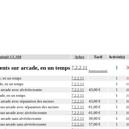
ntitulé CCAM
Arbre
Tarif
Activité(s)
dents sur arcade, en un temps
7.2.2.11
1
2
Remboursement
e, en un temps
7.2.2.11
1
2
de, en un temps
7.2.2.11
1
2
 arcade avec alvéolectomie
7.2.2.11
43,00 €
1
2
cade, en un temps
7.2.2.11
1
2
 arcade avec séparation des racines
7.2.2.11
43,00 €
1
2
sur arcade avec séparation des racines
7.2.2.11
61,00 €
1
2
sur arcade avec alvéolectomie
7.2.2.11
61,00 €
1
2
 arcade sans alvéolectomie
7.2.2.11
39,00 €
1
2
sur arcade sans alvéolectomie
7.2.2.11
57,00 €
1
2