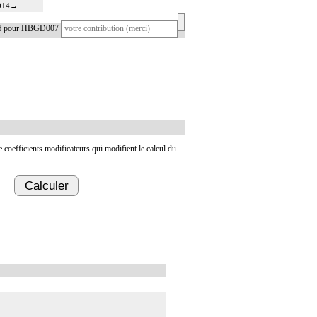
014
→
tif pour HBGD007
de coefficients modificateurs qui modifient le calcul du
Calculer