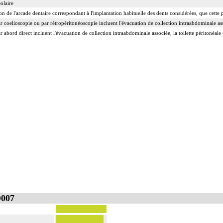
éolaire
ion de l'arcade dentaire correspondant à l'implantation habituelle des dents considérées, que cette 
r coelioscopie ou par rétropéritonéoscopie incluent l'évacuation de collection intraabdominale assoc
r abord direct incluent l'évacuation de collection intraabdominale associée, la toilette péritonéale 
D007