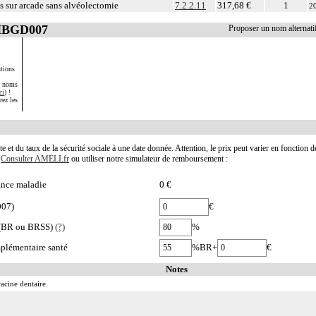
 sur arcade sans alvéolectomie
7.2.2.11
317,68 €
1
2
 HBGD007
Proposer un nom alterna
tions
s noms
ci
) !
rez les
te et du taux de la sécurité sociale à une date donnée. Attention, le prix peut varier en fonction 
.
Consulter AMELI.fr
ou utiliser notre simulateur de remboursement :
nce maladie
0 €
007)
€
e (BR ou BRSS)
(?)
%
plémentaire santé
%BR+
€
Notes
acine dentaire