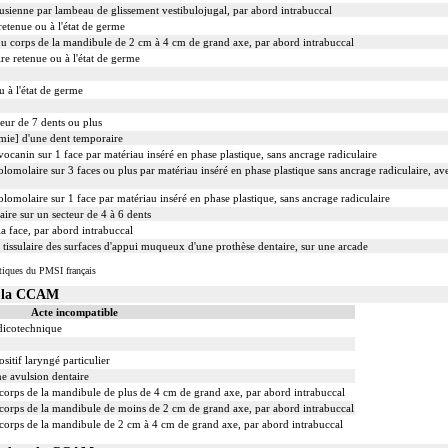
ienne par lambeau de glissement vestibulojugal, par abord intrabuccal
retenue ou à l'état de germe
u du corps de la mandibule de 2 cm à 4 cm de grand axe, par abord intrabuccal
re retenue ou à l'état de germe
 à l'état de germe
eur de 7 dents ou plus
mie] d'une dent temporaire
ivocanin sur 1 face par matériau inséré en phase plastique, sans ancrage radiculaire
lomolaire sur 3 faces ou plus par matériau inséré en phase plastique sans ancrage radiculaire, ave
lomolaire sur 1 face par matériau inséré en phase plastique, sans ancrage radiculaire
laire sur un secteur de 4 à 6 dents
a face, par abord intrabuccal
 tissulaire des surfaces d'appui muqueux d'une prothèse dentaire, sur une arcade
tiques du PMSI français
s la CCAM
Acte incompatible
dicotechnique
sitif laryngé particulier
e avulsion dentaire
u corps de la mandibule de plus de 4 cm de grand axe, par abord intrabuccal
u corps de la mandibule de moins de 2 cm de grand axe, par abord intrabuccal
u corps de la mandibule de 2 cm à 4 cm de grand axe, par abord intrabuccal