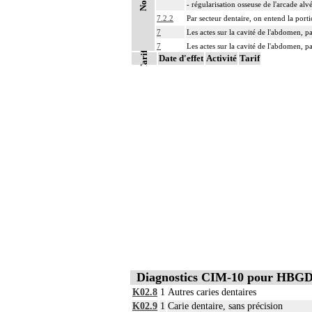
Notes
- régularisation osseuse de l'arcade alv
7.2.2
Par secteur dentaire, on entend la port
7
Les actes sur la cavité de l'abdomen, pa
7
Les actes sur la cavité de l'abdomen, pa
Tarifs
Date d'effet
Activité
Tarif
Diagnostics CIM-10 pour HBG
K02.8
1
Autres caries dentaires
K02.9
1
Carie dentaire, sans précision