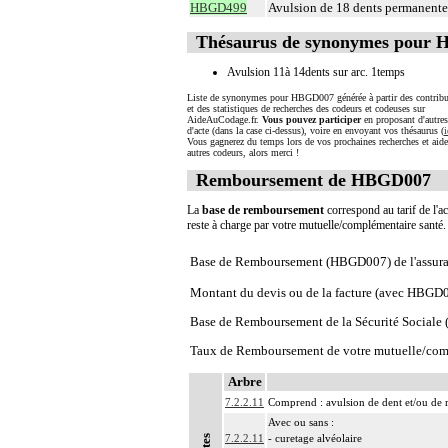
HBGD499
Avulsion de 18 dents permanentes
Thésaurus de synonymes pour
Avulsion 11à 14dents sur arc. 1temps
Liste de synonymes pour HBGD007 générée à partir des contribu
et des statistiques de recherches des codeurs et codeuses sur
AideAuCodage.fr.
Vous pouvez participer
en proposant d'autre
d'acte (dans la case ci-dessus), voire en envoyant vos thésaurus (
i
Vous gagnerez du temps lors de vos prochaines recherches et aide
autres codeurs, alors merci !
Remboursement de HBGD007
La
base de remboursement
correspond au tarif de l'ac
reste à charge par votre mutuelle/complémentaire santé
Base de Remboursement (HBGD007) de l'assura
Montant du devis ou de la facture (avec HBGD
Base de Remboursement de la Sécurité Social
Taux de Remboursement de votre mutuelle/com
Arbre
7.2.2.11
Comprend : avulsion de dent et/ou de r
Avec ou sans :
7.2.2.11
- curetage alvéolaire