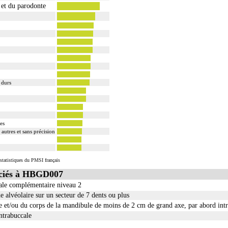
s et du parodonte
 durs
es
 autres et sans précision
statistiques du PMSI français
ciés à HBGD007
nale complémentaire niveau 2
de alvéolaire sur un secteur de 7 dents ou plus
re et/ou du corps de la mandibule de moins de 2 cm de grand axe, par abord int
ntrabuccale