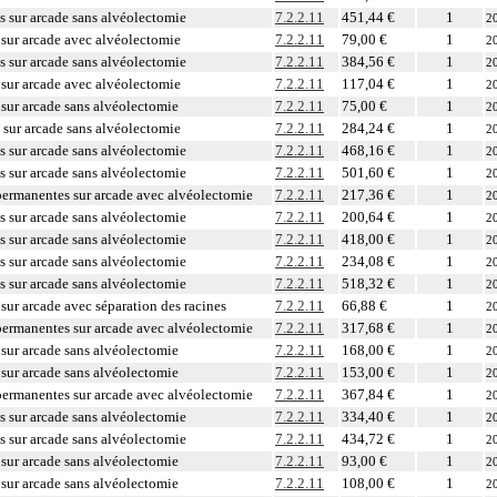
 sur arcade sans alvéolectomie
7.2.2.11
451,44 €
1
2
sur arcade avec alvéolectomie
7.2.2.11
79,00 €
1
2
 sur arcade sans alvéolectomie
7.2.2.11
384,56 €
1
2
sur arcade avec alvéolectomie
7.2.2.11
117,04 €
1
2
sur arcade sans alvéolectomie
7.2.2.11
75,00 €
1
2
sur arcade sans alvéolectomie
7.2.2.11
284,24 €
1
2
 sur arcade sans alvéolectomie
7.2.2.11
468,16 €
1
2
 sur arcade sans alvéolectomie
7.2.2.11
501,60 €
1
2
permanentes sur arcade avec alvéolectomie
7.2.2.11
217,36 €
1
2
 sur arcade sans alvéolectomie
7.2.2.11
200,64 €
1
2
 sur arcade sans alvéolectomie
7.2.2.11
418,00 €
1
2
 sur arcade sans alvéolectomie
7.2.2.11
234,08 €
1
2
 sur arcade sans alvéolectomie
7.2.2.11
518,32 €
1
2
sur arcade avec séparation des racines
7.2.2.11
66,88 €
1
2
permanentes sur arcade avec alvéolectomie
7.2.2.11
317,68 €
1
2
sur arcade sans alvéolectomie
7.2.2.11
168,00 €
1
2
sur arcade sans alvéolectomie
7.2.2.11
153,00 €
1
2
permanentes sur arcade avec alvéolectomie
7.2.2.11
367,84 €
1
2
 sur arcade sans alvéolectomie
7.2.2.11
334,40 €
1
2
 sur arcade sans alvéolectomie
7.2.2.11
434,72 €
1
2
sur arcade sans alvéolectomie
7.2.2.11
93,00 €
1
2
sur arcade sans alvéolectomie
7.2.2.11
108,00 €
1
2