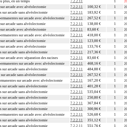
ou plus, en un temps
7.2.2.11
1
2
sur arcade avec alvéolectomie
7.2.2.11
100,32 €
1
2
 sur arcade sans alvéolectomie
7.2.2.11
183,92 €
1
2
permanentes sur arcade avec alvéolectomie
7.2.2.11
267,52 €
1
2
sur arcade sans alvéolectomie
7.2.2.11
138,00 €
1
2
sur arcade avec alvéolectomie
7.2.2.11
83,60 €
1
2
permanentes sur arcade avec alvéolectomie
7.2.2.11
418,00 €
1
2
sur arcade sans alvéolectomie
7.2.2.11
123,00 €
1
2
sur arcade avec alvéolectomie
7.2.2.11
133,76 €
1
2
 sur arcade sans alvéolectomie
7.2.2.11
217,36 €
1
2
sur arcade avec séparation des racines
7.2.2.11
83,60 €
1
2
permanentes sur arcade avec alvéolectomie
7.2.2.11
468,16 €
1
2
 sur arcade sans alvéolectomie
7.2.2.11
484,88 €
1
2
sur arcade sans alvéolectomie
7.2.2.11
267,52 €
1
2
ermanentes sur arcade avec alvéolectomie
7.2.2.11
167,20 €
1
2
 sur arcade sans alvéolectomie
7.2.2.11
401,28 €
1
2
 sur arcade sans alvéolectomie
7.2.2.11
535,04 €
1
2
 sur arcade sans alvéolectomie
7.2.2.11
250,80 €
1
2
 sur arcade sans alvéolectomie
7.2.2.11
367,84 €
1
2
 sur arcade sans alvéolectomie
7.2.2.11
300,96 €
1
2
permanentes sur arcade avec alvéolectomie
7.2.2.11
526,68 €
1
2
 sur arcade sans alvéolectomie
7.2.2.11
351,12 €
1
2
 sur arcade sans alvéolectomie
7.2.2.11
551,76 €
1
2