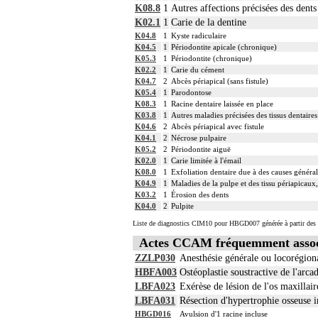
K08.8
1
Autres affections précisées des dent
K02.1
1
Carie de la dentine
K04.8
1
Kyste radiculaire
K04.5
1
Périodontite apicale (chronique)
K05.3
1
Périodontite (chronique)
K02.2
1
Carie du cément
K04.7
2
Abcès périapical (sans fistule)
K05.4
1
Parodontose
K08.3
1
Racine dentaire laissée en place
K03.8
1
Autres maladies précisées des tissus dentaires
K04.6
2
Abcès périapical avec fistule
K04.1
2
Nécrose pulpaire
K05.2
2
Périodontite aiguë
K02.0
1
Carie limitée à l'émail
K08.0
1
Exfoliation dentaire due à des causes général
K04.9
1
Maladies de la pulpe et des tissu périapicaux,
K03.2
1
Érosion des dents
K04.0
2
Pulpite
Liste de diagnostics CIM10 pour HBGD007 générée à partir des 
Actes CCAM fréquemment asso
ZZLP030
Anesthésie générale ou locorégio
HBFA003
Ostéoplastie soustractive de l'arca
LBFA023
Exérèse de lésion de l'os maxillai
LBFA031
Résection d'hypertrophie osseuse i
HBGD016
Avulsion d'1 racine incluse