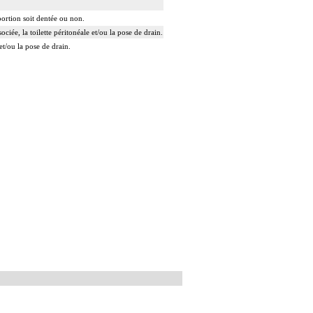
portion soit dentée ou non.
iée, la toilette péritonéale et/ou la pose de drain.
et/ou la pose de drain.