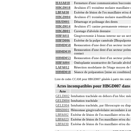
HASA018
Fermeture d'une communication buccosinus
HBGD018
Avulsion d'1 troisième molaire maxillaire 
LBFA030
Exérèse de lésion de l'os maxillaire et/o
HBGD004
Avulsion d'1 troisième molaire mandibulai
HBJD001
Détartrage et polissage des dents
HBGD014
Avulsion d'1 canine permanente retenue ou
HBGB001
Curetage d'alvéole dentaire
HBFA011
Gingivectomie à biseau interne sur un sect
HBFD006
Exérèse de la pulpe camérale [Biopulpoto
HBMD058
Restauration d'une dent d'un secteur incis
Restauration d'une dent d'un secteur prémo
HBMD039
contact
HBMD053
Restauration d'une dent d'un secteur prémo
HBFA004
Ostéoplastie soustractive de l'arcade alvéo
LAFA012
Résection modelante de l'étage moyen de l
HBMD018
Séance de préparation [mise en condition]
Liste de codes CCAM pour HBGD007 générée à partir des statis
Actes incompatibles pour HBGD007 dan
Acte
GELD002
Intubation trachéale en dehors d'un bloc mé
GELD004
Intubation trachéale
GELE004
Intubation trachéale, par fibroscopie ou dispo
HBSD001
Hémostase gingivoalvéolaire secondaire à un
LBFA002
Exérèse de lésion de l'os maxillaire et/ou d
LBFA023
Exérèse de lésion de l'os maxillaire et/ou d
LBFA030
Exérèse de lésion de l'os maxillaire et/ou d