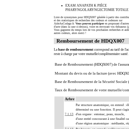
EXAM ANAPATH K PIÈCE
PHARYNGOLARYNGECTOMIE TOTALE
Liste de synonymes pour HDQX007 générée à partir des contribu
et des statistiques de recherches des codeurs et codeuses sur
AideAuCodage.fr.
Vous pouvez participer
en proposant d'autre
d'acte (dans la case ci-dessus), voire en envoyant vos thésaurus (
i
Vous gagnerez du temps lors de vos prochaines recherches et aide
autres codeurs, alors merci !
Remboursement de HDQX007
La
base de remboursement
correspond au tarif de l'ac
reste à charge par votre mutuelle/complémentaire santé
Base de Remboursement (HDQX007) de l'assura
Montant du devis ou de la facture (avec HDQX
Base de Remboursement de la Sécurité Social
Taux de Remboursement de votre mutuelle/com
Arbre
Par structure anatomique, on entend : él
déterminé ou une fonction. Il peut s'agi
7.1.13
d'un organe : estomac, peau, muscle,
d'une entité concourant à une finalité ca
d'une région anatomique : médiastin, ré