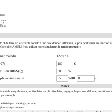
tions
s noms
ci
) !
rez les
te et du taux de la sécurité sociale à une date donnée. Attention, le prix peut varier en fonction 
.
Consulter AMELI.fr
ou utiliser notre simulateur de remboursement :
nce maladie
122.97 €
007)
€
e (BR ou BRSS)
(?)
%
plémentaire santé
%BR+
€
Notes
ément du corps humain, unitissulaire ou pluritissulaire, topographiquement délimité, constituant
r par exemple :
ractéristique : méninge, séreuse,
gion rétropéritonéale