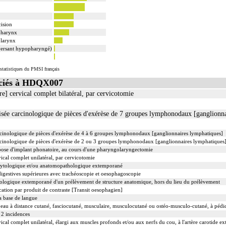
port de continuité ou de contiguïté [organes de voisinage] quel qu'en soit le nombre
 groupes lymphonodaux [ganglionnaires lymphatiques] satellites non différenciés par le préleveu
ision
opharynx
rcinologique, inclut : l'examen anatomopathologique de lésion cancéreuse de découverte fortuit
 larynx
(versant hypopharyngé)
logique de lésion précancéreuse de découverte fortuite lors de l'examen anatomopathologique
rèse soit monobloc ou en fragments non différenciés par le préleveur, partielle ou totale, pour ch
statistiques du PMSI français
 coelioscopie ou par rétropéritonéoscopie incluent l'évacuation de collection intraabdominale associ
ciés à HDQX007
 abord direct incluent l'évacuation de collection intraabdominale associée, la toilette péritonéale e
] cervical complet bilatéral, par cervicotomie
ée carcinologique de pièces d'exérèse de 7 groupes lymphonodaux [ganglionna
inologique de pièces d'exérèse de 4 à 6 groupes lymphonodaux [ganglionnaires lymphatiques]
inologique de pièces d'exérèse de 2 ou 3 groupes lymphonodaux [ganglionnaires lymphatiques
c pose d'implant phonatoire, au cours d'une pharyngolaryngectomie
cal complet unilatéral, par cervicotomie
cytologique et/ou anatomopathologique extemporané
gestives supérieures avec trachéoscopie et oesophagoscopie
ologique extemporané d'un prélèvement de structure anatomique, hors du lieu du prélèvement
ation par produit de contraste [Transit oesophagien]
a base de langue
eau à distance cutané, fasciocutané, musculaire, musculocutané ou ostéo-musculo-cutané, à pédicu
 2 incidences
l complet unilatéral, élargi aux muscles profonds et/ou aux nerfs du cou, à l'artère carotide ext