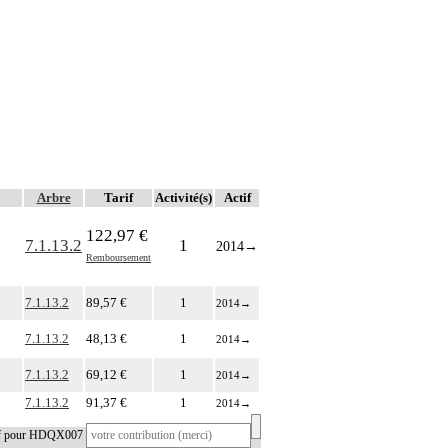
Arbre
Tarif
Activité(s)
Actif
122,97 €
7.1.13.2
1
2014
→
Remboursement
7.1.13.2
89,57 €
1
2014
→
7.1.13.2
48,13 €
1
2014
→
7.1.13.2
69,12 €
1
2014
→
7.1.13.2
91,37 €
1
2014
→
tif pour HDQX007