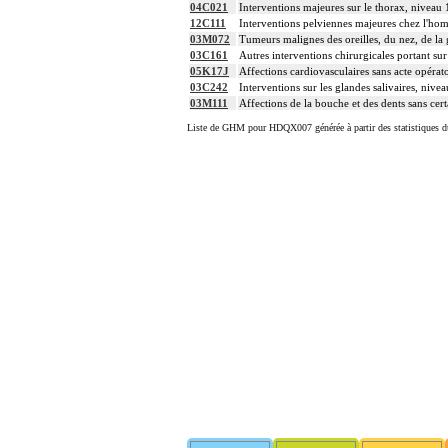
04C021
Interventions majeures sur le thorax, niveau 
12C111
Interventions pelviennes majeures chez l'ho
03M072
Tumeurs malignes des oreilles, du nez, de la
03C161
Autres interventions chirurgicales portant sur 
05K17J
Affections cardiovasculaires sans acte opéra
03C242
Interventions sur les glandes salivaires, nivea
03M111
Affections de la bouche et des dents sans cert
Liste de GHM pour HDQX007 générée à partir des statistiques d