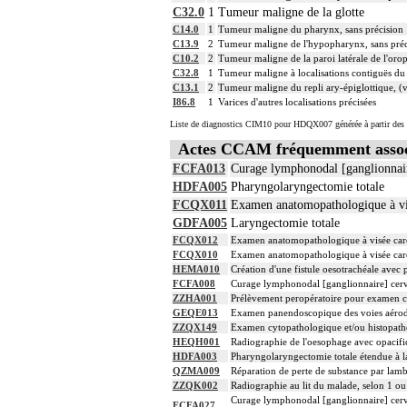
C32.0
1
Tumeur maligne de la glotte
les structures anatomiques ayant un rap
7.1.13
les éventuelles recoupes
C14.0
1
Tumeur maligne du pharynx, sans précision
les noeuds [ganglions] lymphatiques ou
C13.9
2
Tumeur maligne de l'hypopharynx, sans préc
C10.2
2
Tumeur maligne de la paroi latérale de l'or
L'examen anatomopathologique à visée ca
C32.8
1
Tumeur maligne à localisations contiguës du
7.1.13
anatomopathologique
C13.1
2
Tumeur maligne du repli ary-épiglottique, 
À l'exclusion de : examen anatomopatho
I86.8
1
Varices d'autres localisations précisées
Facturation :
7.1.13
un seul acte peut être facturé que l'exé
Liste de diagnostics CIM10 pour HDQX007 générée à partir des 
7
Les actes sur la cavité de l'abdomen, par
Actes CCAM fréquemment asso
7
Les actes sur la cavité de l'abdomen, par
FCFA013
Curage lymphonodal [ganglionnaire
HDFA005
Pharyngolaryngectomie totale
FCQX011
Examen anatomopathologique à vis
GDFA005
Laryngectomie totale
FCQX012
Examen anatomopathologique à visée carc
FCQX010
Examen anatomopathologique à visée carc
HEMA010
Création d'une fistule oesotrachéale ave
FCFA008
Curage lymphonodal [ganglionnaire] cervi
ZZHA001
Prélèvement peropératoire pour examen 
GEQE013
Examen panendoscopique des voies aérodi
ZZQX149
Examen cytopathologique et/ou histopath
HEQH001
Radiographie de l'oesophage avec opacific
HDFA003
Pharyngolaryngectomie totale étendue à l
QZMA009
Réparation de perte de substance par lamb
ZZQK002
Radiographie au lit du malade, selon 1 ou
Curage lymphonodal [ganglionnaire] cervica
FCFA027