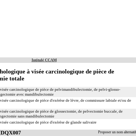
Intitulé CCAM
logique à visée carcinologique de pièce de
ie totale
sée carcinologique de pièce de pelvimandibulectomie, de pelvi-glosso-
ngectomie avec mandibulectomie
sée carcinologique de pièce d'exérèse de lèvre, de commissure labiale et/ou de
sée carcinologique de pièce de glossectomie, de pelvectomie buccale, de
yngectomie sans mandibulectomie
sée carcinologique de pièce d'exérèse de glande salivaire
 HDQX007
Proposer un nom alterna