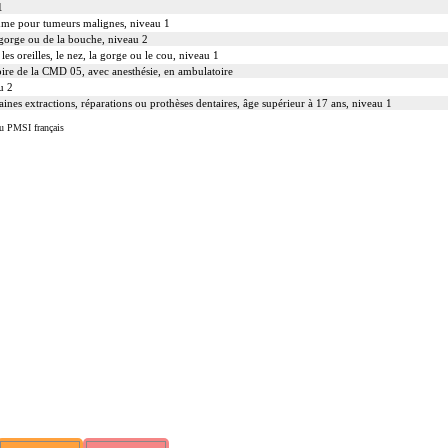
1
mme pour tumeurs malignes, niveau 1
 gorge ou de la bouche, niveau 2
les oreilles, le nez, la gorge ou le cou, niveau 1
toire de la CMD 05, avec anesthésie, en ambulatoire
u 2
aines extractions, réparations ou prothèses dentaires, âge supérieur à 17 ans, niveau 1
u PMSI français