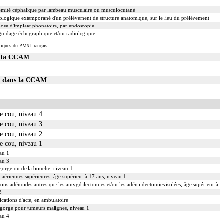
trémité céphalique par lambeau musculaire ou musculocutané
logique extemporané d'un prélèvement de structure anatomique, sur le lieu du prélèvement
 pose d'implant phonatoire, par endoscopie
 guidage échographique et/ou radiologique
tiques du PMSI français
s la CCAM
07 dans la CCAM
le cou, niveau 4
le cou, niveau 3
le cou, niveau 2
le cou, niveau 1
eau 1
eau 3
 gorge ou de la bouche, niveau 1
s aériennes supérieures, âge supérieur à 17 ans, niveau 1
tions adénoïdes autres que les amygdalectomies et/ou les adénoïdectomies isolées, âge supérieur à
3
cations d'acte, en ambulatoire
 la gorge pour tumeurs malignes, niveau 1
eau 4