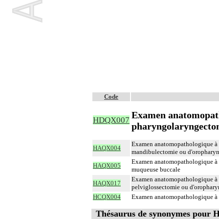
Code
Examen anatomopatho
HDQX007
pharyngolaryngectom
Examen anatomopathologique à vi
HAQX004
mandibulectomie ou d'orophary
Examen anatomopathologique à vi
HAQX005
muqueuse buccale
Examen anatomopathologique à vi
HAQX017
pelviglossectomie ou d'orophar
HCQX004
Examen anatomopathologique à vi
Thésaurus de synonymes pour