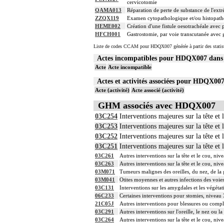
cervicotomie
QAMA013
Réparation de perte de substance de l'ex
ZZQX119
Examen cytopathologique et/ou histopatho
HEME002
Création d'une fistule oesotrachéale avec
HFCH001
Gastrostomie, par voie transcutanée avec
Liste de codes CCAM pour HDQX007 générée à partir des statis
Actes incompatibles pour HDQX007 dan
Acte
Acte incompatible
Actes et activités associées pour HDQX0
Acte (activité)
Acte associé (activité)
GHM associés avec HDQX007
03C254
Interventions majeures sur la tête et 
03C253
Interventions majeures sur la tête et 
03C252
Interventions majeures sur la tête et 
03C251
Interventions majeures sur la tête et 
03C261
Autres interventions sur la tête et le cou, niv
03C263
Autres interventions sur la tête et le cou, niv
03M071
Tumeurs malignes des oreilles, du nez, de la
03M041
Otites moyennes et autres infections des voie
03C131
Interventions sur les amygdales et les végéta
06C233
Certaines interventions pour stomies, niveau 
21C05J
Autres interventions pour blessures ou compli
03C291
Autres interventions sur l'oreille, le nez ou
03C264
Autres interventions sur la tête et le cou, niv