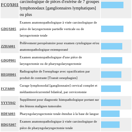
carcinologique de pièces d'exérèse de 7 groupes
FCQX011
lymphonodaux [ganglionnaires lymphatiques]
ou plus
Examen anatomopathologique à visée carcinologique de
GDQX005
pièce de laryngectomie partielle verticale ou de
laryngectomie totale
Prélèvement peropératoire pour examen cytologique et/ou
ZZHA001
anatomopathologique extemporané
Examen anatomopathologique d'une pièce de
GDQP001
laryngectomie ou de pharyngolaryngectomie
Radiographie de l'oesophage avec opacification par
HEQH001
produit de contraste [Transit oesophagien]
Curage lymphonodal [ganglionnaire] cervical complet et
FCFA009
médiastinorécurrentiel bilatéral, par cervicotomie
Supplément pour diagnostic histopathologique portant sur
YYYY042
des lésions malignes tumorales
HDFA003
Pharyngolaryngectomie totale étendue à la base de langue
Examen anatomopathologique à visée carcinologique de
HDQX007
pièce de pharyngolaryngectomie totale