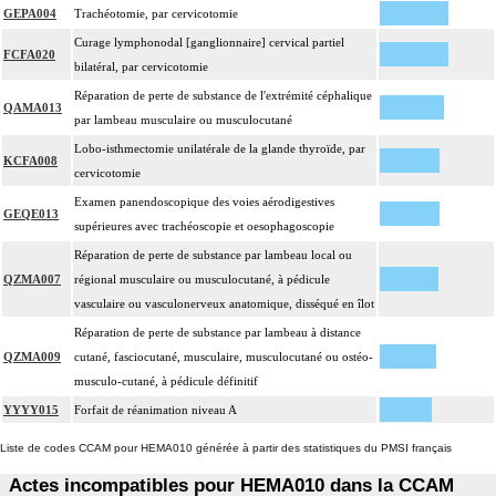
GEPA004
Trachéotomie, par cervicotomie
Curage lymphonodal [ganglionnaire] cervical partiel
FCFA020
bilatéral, par cervicotomie
Réparation de perte de substance de l'extrémité céphalique
QAMA013
par lambeau musculaire ou musculocutané
Lobo-isthmectomie unilatérale de la glande thyroïde, par
KCFA008
cervicotomie
Examen panendoscopique des voies aérodigestives
GEQE013
supérieures avec trachéoscopie et oesophagoscopie
Réparation de perte de substance par lambeau local ou
QZMA007
régional musculaire ou musculocutané, à pédicule
vasculaire ou vasculonerveux anatomique, disséqué en îlot
Réparation de perte de substance par lambeau à distance
QZMA009
cutané, fasciocutané, musculaire, musculocutané ou ostéo-
musculo-cutané, à pédicule définitif
YYYY015
Forfait de réanimation niveau A
Liste de codes CCAM pour HEMA010 générée à partir des statistiques du PMSI français
Actes incompatibles pour HEMA010 dans la CCAM