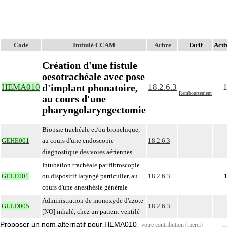
Code
Intitulé CCAM
Arbre
Tarif
Activ
Création d'une fistule
oesotrachéale avec pose
d'implant phonatoire,
HEMA010
18.2.6.3
1
Remboursement
au cours d'une
pharyngolaryngectomie
Biopsie trachéale et/ou bronchique,
GEHE001
au cours d'une endoscopie
18.2.6.3
diagnostique des voies aériennes
Intubation trachéale par fibroscopie
GELE001
ou dispositif laryngé particulier, au
18.2.6.3
1
cours d'une anesthésie générale
Administration de monoxyde d'azote
GLLD005
18.2.6.3
[NO] inhalé, chez un patient ventilé
Proposer un nom alternatif pour HEMA010