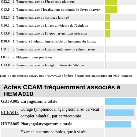
C32.2
1
Tumeur maligne de l'étage sous-glottique
C13.8
2
Tumeur maligne à localisations contiguës de l'hypopharynx
C32.3
1
Tumeur maligne du cartilage laryngé
C10.1
2
Tumeur maligne de la face antérieure de l'épiglotte
C13.9
2
Tumeur maligne de l'hypopharynx, sans précision
D38.0
1
Tumeur à évolution imprévisible ou inconnue du larynx
C11.3
2
Tumeur maligne de la paroi antérieure du rhinopharynx
L03.9
2
Phlegmon, sans précision
C13.0
2
Tumeur maligne de la région rétro-cricoïdienne
Liste de diagnostics CIM10 pour HEMA010 générée à partir des statistiques du PMSI français
Actes CCAM fréquemment associés à
HEMA010
GDFA005
Laryngectomie totale
Curage lymphonodal [ganglionnaire] cervical
FCFA013
complet bilatéral, par cervicotomie
HDFA005
Pharyngolaryngectomie totale
Examen anatomopathologique à visée