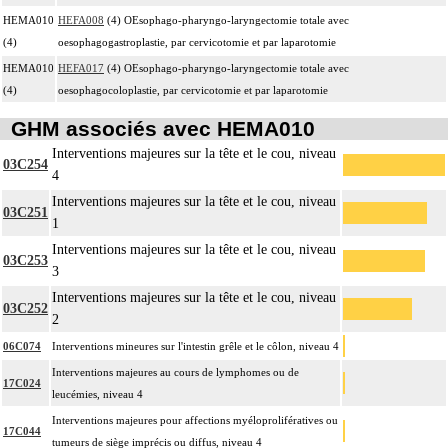
HEMA010
HEFA008
(4) OEsophago-pharyngo-laryngectomie totale avec
(4)
oesophagogastroplastie, par cervicotomie et par laparotomie
HEMA010
HEFA017
(4) OEsophago-pharyngo-laryngectomie totale avec
(4)
oesophagocoloplastie, par cervicotomie et par laparotomie
GHM associés avec HEMA010
Interventions majeures sur la tête et le cou, niveau
03C254
4
Interventions majeures sur la tête et le cou, niveau
03C251
1
Interventions majeures sur la tête et le cou, niveau
03C253
3
Interventions majeures sur la tête et le cou, niveau
03C252
2
06C074
Interventions mineures sur l'intestin grêle et le côlon, niveau 4
Interventions majeures au cours de lymphomes ou de
17C024
leucémies, niveau 4
Interventions majeures pour affections myéloprolifératives ou
17C044
tumeurs de siège imprécis ou diffus, niveau 4