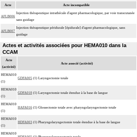
Acte
Acte incompatible
Injection thérapeutique intrathécale d'agent pharmacologique, par voie transcutanée
AFLB006
sans guidage
Injection thérapeutique péridurale [épidurale] d'agent pharmacologique, sans
AFLB007
guidage
Actes et activités associées pour HEMA010 dans la
CCAM
Acte
Acte associé (activité)
(activité)
HEMA010
GDFA005
(1) Laryngectomie totale
(1)
HEMA010
GDFA018
(1) Laryngectomie totale étendue à la base de langue
(1)
HEMA010
HAFA016
(1) Glossectomie totale avec pharyngolaryngectomie totale
(1)
HEMA010
HDFA003
(1) Pharyngolaryngectomie totale étendue à la base de langue
(1)
HEMA010
HDFA005
(1) Pharyngolaryngectomie totale