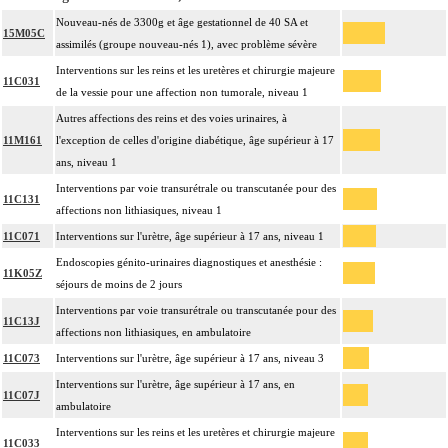
Nouveau-nés de 3300g et âge gestationnel de 40 SA et
15M05C
assimilés (groupe nouveau-nés 1), avec problème sévère
Interventions sur les reins et les uretères et chirurgie majeure
11C031
de la vessie pour une affection non tumorale, niveau 1
Autres affections des reins et des voies urinaires, à
11M161
l'exception de celles d'origine diabétique, âge supérieur à 17
ans, niveau 1
Interventions par voie transurétrale ou transcutanée pour des
11C131
affections non lithiasiques, niveau 1
11C071
Interventions sur l'urètre, âge supérieur à 17 ans, niveau 1
Endoscopies génito-urinaires diagnostiques et anesthésie :
11K05Z
séjours de moins de 2 jours
Interventions par voie transurétrale ou transcutanée pour des
11C13J
affections non lithiasiques, en ambulatoire
11C073
Interventions sur l'urètre, âge supérieur à 17 ans, niveau 3
Interventions sur l'urètre, âge supérieur à 17 ans, en
11C07J
ambulatoire
Interventions sur les reins et les uretères et chirurgie majeure
11C033