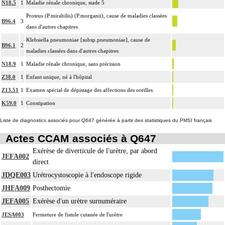
N18.5
1
Maladie rénale chronique, stade 5
Proteus (P.mirabilis) (P.morganii), cause de maladies classées
B96.4
3
dans d'autres chapitres
Klebsiella pneumoniae [subsp.pneumoniae], cause de
B96.1
2
maladies classées dans d'autres chapitres
N18.9
1
Maladie rénale chronique, sans précision
Z38.0
1
Enfant unique, né à l'hôpital
Z13.51
1
Examen spécial de dépistage des affections des oreilles
K59.0
1
Constipation
Liste de diagnostics associés pour Q647 générée à partir des statistiques du PMSI français
Actes CCAM associés à Q647
Exérèse de diverticule de l'urètre, par abord
JEFA002
direct
JDQE003
Urétrocystoscopie à l'endoscope rigide
JHFA009
Posthectomie
JEFA005
Exérèse d'un urètre surnuméraire
JESA003
Fermeture de fistule cutanée de l'urètre