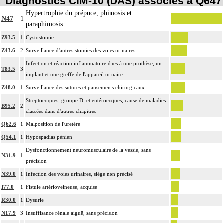
Diagnostics CIM-10 (DAS) associés à Q647
Hypertrophie du prépuce, phimosis et
N47
1
paraphimosis
Z93.5
1
Cystostomie
Z43.6
2
Surveillance d'autres stomies des voies urinaires
Infection et réaction inflammatoire dues à une prothèse, un
T83.5
3
implant et une greffe de l'appareil urinaire
Z48.0
1
Surveillance des sutures et pansements chirurgicaux
Streptocoques, groupe D, et entérocoques, cause de maladies
B95.2
2
classées dans d'autres chapitres
Q62.6
1
Malposition de l'uretère
Q54.1
1
Hypospadias pénien
Dysfonctionnement neuromusculaire de la vessie, sans
N31.9
1
précision
N39.0
1
Infection des voies urinaires, siège non précisé
I77.0
1
Fistule artérioveineuse, acquise
R30.0
1
Dysurie
N17.9
3
Insuffisance rénale aiguë, sans précision