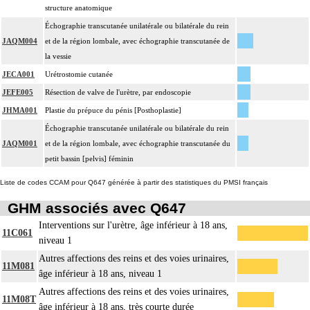
structure anatomique
Échographie transcutanée unilatérale ou bilatérale du rein
JAQM004
et de la région lombale, avec échographie transcutanée de
la vessie
JECA001
Urétrostomie cutanée
JEFE005
Résection de valve de l'urètre, par endoscopie
JHMA001
Plastie du prépuce du pénis [Posthoplastie]
Échographie transcutanée unilatérale ou bilatérale du rein
JAQM001
et de la région lombale, avec échographie transcutanée du
petit bassin [pelvis] féminin
Liste de codes CCAM pour Q647 générée à partir des statistiques du PMSI français
GHM associés avec Q647
Interventions sur l'urètre, âge inférieur à 18 ans,
11C061
niveau 1
Autres affections des reins et des voies urinaires,
11M081
âge inférieur à 18 ans, niveau 1
Autres affections des reins et des voies urinaires,
11M08T
âge inférieur à 18 ans, très courte durée