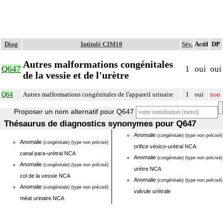
Diag
Intitulé CIM10
Sév.
Actif
DP
Autres malformations congénitales
Q647
1
oui
oui
de la vessie et de l'urètre
Q64
Autres malformations congénitales de l'appareil urinaire
1
oui
non
Proposer un nom alternatif pour Q647
Thésaurus de diagnostics synonymes pour Q647
Anomalie
(congénitale)
(type non précisé)
Anomalie
(congénitale)
(type non précisé)
orifice vésico-urétral NCA
canal para-urétral NCA
Anomalie
(congénitale)
(type non précisé)
Anomalie
(congénitale)
(type non précisé)
urètre NCA
col de la vessie NCA
Anomalie
(congénitale)
(type non précisé)
Anomalie
(congénitale)
(type non précisé)
valvule urétrale
méat urinaire NCA