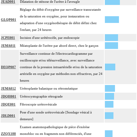
JEAD001
Dilatation de sténose de l'urètre à l'aveugle
Réglage du débit d'oxygène par surveillance transcutanée
de la saturation en oxygène, pour instauration ou
GLQP001
adaptation d'une oxygénothérapie de débit défini chez
l'enfant, par 24 heures
JCPE001
Incision d'une urétérocèle, par endoscopie
JEMA011
Méatoplastie de l'urètre par abord direct, chez le garçon
Surveillance continue de l'électrocardiogramme par
oscilloscopie et/ou télésurveillance, avec surveillance
DEQP007
continue de la pression intraartérielle et/ou de la saturation
artérielle en oxygène par méthodes non effractives, par 24
heures
JEMA012
Urétroplastie balanique ou rétroméatique
JDQH001
Urétrocystographie rétrograde
JDQE001
Fibroscopie urétrovésicale
Pose d'une sonde urétrovésicale [Sondage vésical à
JDLD001
demeure]
Examen anatomopathologique de pièce d'exérèse
ZZQX188
monobloc ou en fragments non différenciés, d'une