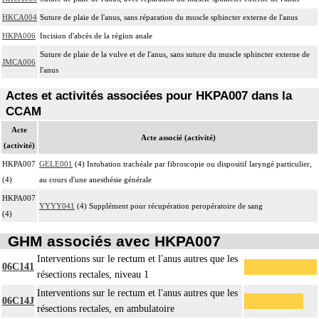
HKCA004
Suture de plaie de l'anus, sans réparation du muscle sphincter externe de l'anus
HKPA006
Incision d'abcès de la région anale
Suture de plaie de la vulve et de l'anus, sans suture du muscle sphincter externe de
JMCA006
l'anus
Actes et activités associées pour HKPA007 dans la
CCAM
Acte
Acte associé (activité)
(activité)
HKPA007
GELE001
(4) Intubation trachéale par fibroscopie ou dispositif laryngé particulier,
(4)
au cours d'une anesthésie générale
HKPA007
YYYY041
(4) Supplément pour récupération peropératoire de sang
(4)
GHM associés avec HKPA007
Interventions sur le rectum et l'anus autres que les
06C141
résections rectales, niveau 1
Interventions sur le rectum et l'anus autres que les
06C14J
résections rectales, en ambulatoire