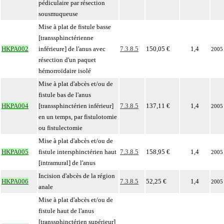
pédiculaire par résection
sousmuqueuse
Mise à plat de fistule basse
[transsphinctérienne
HKPA002
inférieure] de l'anus avec
7.3.8.5
150,05 €
1,4
2005
résection d'un paquet
hémorroïdaire isolé
Mise à plat d'abcès et/ou de
fistule bas de l'anus
HKPA004
[transsphinctérien inférieur]
7.3.8.5
137,11 €
1,4
2005
en un temps, par fistulotomie
ou fistulectomie
Mise à plat d'abcès et/ou de
HKPA005
fistule intersphinctérien haut
7.3.8.5
158,95 €
1,4
2005
[intramural] de l'anus
Incision d'abcès de la région
HKPA006
7.3.8.5
52,25 €
1,4
2005
anale
Mise à plat d'abcès et/ou de
fistule haut de l'anus
[transsphinctérien supérieur]