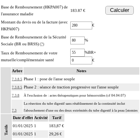
Base de Remboursement (HKPA007) de
Calculer
183.87 €
l'assurance maladie
Montant du devis ou de la facture (avec
€
HKPA007)
Base de Remboursement de la Sécurité
%
Sociale (BR ou BRSS)
(?)
%BR+
Taux de Remboursement de votre
mutuelle/complémentaire santé
€
Arbre
Notes
Phase 1 : pose de l'anse souple
7.3.8.5
Phase 2 : séance de traction progressive sur l'anse souple
7.3.8.5
7.3.8
À l'exclusion de : actes thérapeutiques pour hémorroïdes (cf 04.04.07)
La résection du tube digestif sans rétablissement de la continuité inclut
7.3
l'abouchement d'une ou des deux extrémités du tube digestif à la peau [stomies
Date d'effet
cutanées].
Activité
Tarif
01/01/2025
La résection du tube digestif avec rétablissement de la continuité inclut
1
183,87 €
Tarifs
7.3
l'anastomose des deux segments du tube digestif, quelles qu'en soient les
01/01/2025
1
29,26 €
Notes
modalités.