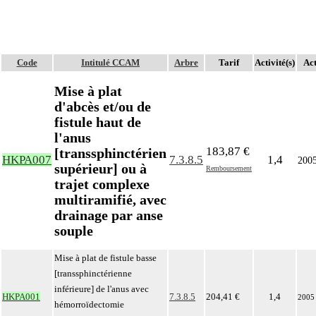
Code
Intitulé CCAM
Arbre
Tarif
Activité(s)
Act
Mise à plat
d'abcès et/ou de
fistule haut de
l'anus
183,87 €
[transsphinctérien
HKPA007
7.3.8.5
1,4
200
supérieur] ou à
Remboursement
trajet complexe
multiramifié, avec
drainage par anse
souple
Mise à plat de fistule basse
[transsphinctérienne
inférieure] de l'anus avec
HKPA001
7.3.8.5
204,41 €
1,4
2005
hémorroïdectomie