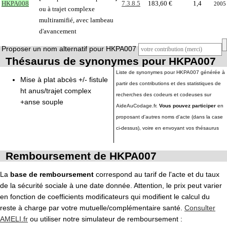
HKPA008
7.3.8.5
183,60 €
1,4
2005
ou à trajet complexe
multiramifié, avec lambeau
d'avancement
Proposer un nom alternatif pour HKPA007
Thésaurus de synonymes pour HKPA007
Liste de synonymes pour HKPA007 générée à
Mise à plat abcès +/- fistule
partir des contributions et des statistiques de
ht anus/trajet complex
recherches des codeurs et codeuses sur
+anse souple
AideAuCodage.fr.
Vous pouvez participer
en
proposant d'autres noms d'acte (dans la case
ci-dessus), voire en envoyant vos thésaurus
Remboursement de HKPA007
La
base de remboursement
correspond au tarif de l'acte et du taux
de la sécurité sociale à une date donnée. Attention, le prix peut varier
en fonction de coefficients modificateurs qui modifient le calcul du
reste à charge par votre mutuelle/complémentaire santé.
Consulter
AMELI.fr
ou utiliser notre simulateur de remboursement :