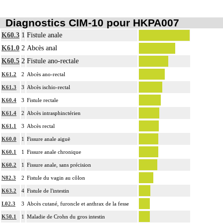
Diagnostics CIM-10 pour HKPA007
K60.3
1
Fistule anale
K61.0
2
Abcès anal
K60.5
2
Fistule ano-rectale
K61.2
2
Abcès ano-rectal
K61.3
3
Abcès ischio-rectal
K60.4
3
Fistule rectale
K61.4
2
Abcès intrasphinctérien
K61.1
3
Abcès rectal
K60.0
1
Fissure anale aiguë
K60.1
1
Fissure anale chronique
K60.2
1
Fissure anale, sans précision
N82.3
2
Fistule du vagin au côlon
K63.2
4
Fistule de l'intestin
L02.3
3
Abcès cutané, furoncle et anthrax de la fesse
K50.1
1
Maladie de Crohn du gros intestin