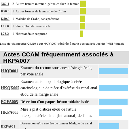
N82.4
2
Autres fistules intestino-génitales chez la femme
K50.8
1
Autres formes de la maladie de Crohn
K50.9
1
Maladie de Crohn, sans précision
L05.0
1
Sinus pilonidal avec abcès
L73.2
1
Hidrosadénite suppurée
Liste de diagnostics CIM10 pour HKPA007 générée à partir des statistiques du PMSI français
Actes CCAM fréquemment associés à
HKPA007
Examen du rectum sous anesthésie générale,
HJQD001
par voie anale
Examen anatomopathologique à visée
HKQX005
carcinologique de pièce d'exérèse du canal anal
et/ou de la marge anale
EGFA005
Résection d'un paquet hémorroïdaire isolé
Mise à plat d'abcès et/ou de fistule
HKPA005
intersphinctérien haut [intramural] de l'anus
Destruction et/ou exérèse de tumeur bénigne du canal
HKFA001