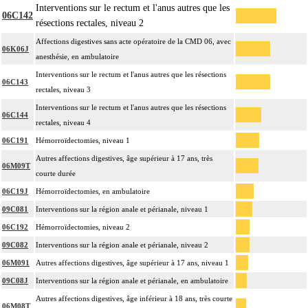
Interventions sur le rectum et l'anus autres que les
06C142
résections rectales, niveau 2
Affections digestives sans acte opératoire de la CMD 06, avec
06K06J
anesthésie, en ambulatoire
Interventions sur le rectum et l'anus autres que les résections
06C143
rectales, niveau 3
Interventions sur le rectum et l'anus autres que les résections
06C144
rectales, niveau 4
06C191
Hémorroïdectomies, niveau 1
Autres affections digestives, âge supérieur à 17 ans, très
06M09T
courte durée
06C19J
Hémorroïdectomies, en ambulatoire
09C081
Interventions sur la région anale et périanale, niveau 1
06C192
Hémorroïdectomies, niveau 2
09C082
Interventions sur la région anale et périanale, niveau 2
06M091
Autres affections digestives, âge supérieur à 17 ans, niveau 1
09C08J
Interventions sur la région anale et périanale, en ambulatoire
Autres affections digestives, âge inférieur à 18 ans, très courte
06M08T