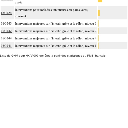
durée
Interventions pour maladies infectieuses ou parasitaires,
18C024
niveau 4
06C043
Interventions majeures sur l'intestin grêle et le côlon, niveau 3
06C042
Interventions majeures sur l'intestin grêle et le côlon, niveau 2
06C044
Interventions majeures sur l'intestin grêle et le côlon, niveau 4
06C041
Interventions majeures sur l'intestin grêle et le côlon, niveau 1
Liste de GHM pour HKPA007 générée à partir des statistiques du PMSI français