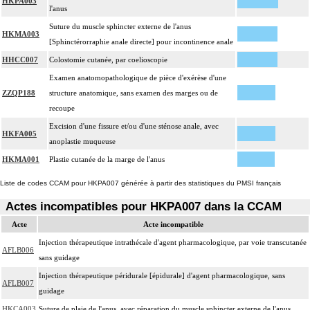
HKPA003
l'anus
Suture du muscle sphincter externe de l'anus
HKMA003
[Sphinctérorraphie anale directe] pour incontinence anale
HHCC007
Colostomie cutanée, par coelioscopie
Examen anatomopathologique de pièce d'exérèse d'une
ZZQP188
structure anatomique, sans examen des marges ou de
recoupe
Excision d'une fissure et/ou d'une sténose anale, avec
HKFA005
anoplastie muqueuse
HKMA001
Plastie cutanée de la marge de l'anus
Liste de codes CCAM pour HKPA007 générée à partir des statistiques du PMSI français
Actes incompatibles pour HKPA007 dans la CCAM
Acte
Acte incompatible
Injection thérapeutique intrathécale d'agent pharmacologique, par voie transcutanée
AFLB006
sans guidage
Injection thérapeutique péridurale [épidurale] d'agent pharmacologique, sans
AFLB007
guidage
HKCA003
Suture de plaie de l'anus, avec réparation du muscle sphincter externe de l'anus