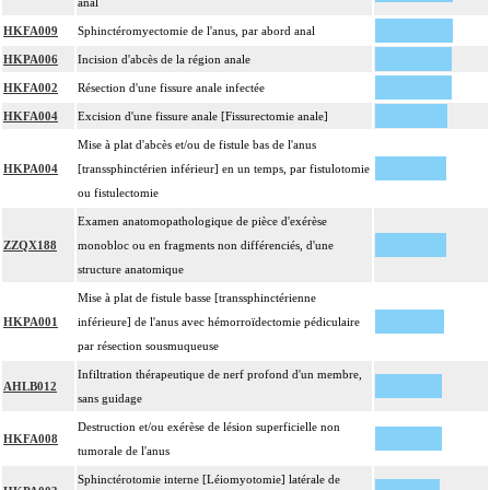
anal
HKFA009
Sphinctéromyectomie de l'anus, par abord anal
HKPA006
Incision d'abcès de la région anale
HKFA002
Résection d'une fissure anale infectée
HKFA004
Excision d'une fissure anale [Fissurectomie anale]
Mise à plat d'abcès et/ou de fistule bas de l'anus
HKPA004
[transsphinctérien inférieur] en un temps, par fistulotomie
ou fistulectomie
Examen anatomopathologique de pièce d'exérèse
ZZQX188
monobloc ou en fragments non différenciés, d'une
structure anatomique
Mise à plat de fistule basse [transsphinctérienne
HKPA001
inférieure] de l'anus avec hémorroïdectomie pédiculaire
par résection sousmuqueuse
Infiltration thérapeutique de nerf profond d'un membre,
AHLB012
sans guidage
Destruction et/ou exérèse de lésion superficielle non
HKFA008
tumorale de l'anus
Sphinctérotomie interne [Léiomyotomie] latérale de