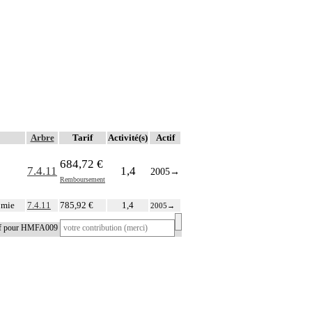
Arbre
Tarif
Activité(s)
Actif
684,72 €
7.4.11
1,4
2005
→
Remboursement
omie
7.4.11
785,92 €
1,4
2005
→
tif pour HMFA009