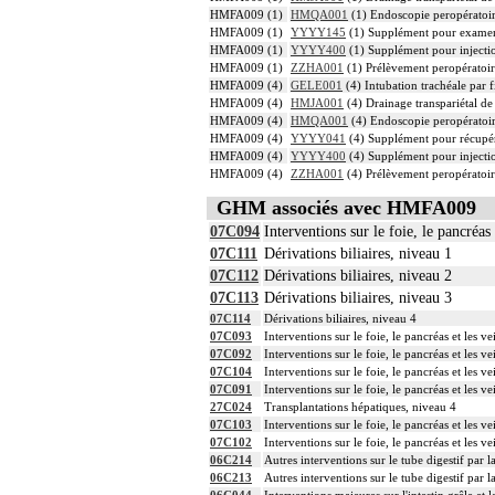
HMFA009 (1)
HMQA001
(1) Endoscopie peropératoire
HMFA009 (1)
YYYY145
(1) Supplément pour examen r
HMFA009 (1)
YYYY400
(1) Supplément pour injection
HMFA009 (1)
ZZHA001
(1) Prélèvement peropératoi
HMFA009 (4)
GELE001
(4) Intubation trachéale par f
HMFA009 (4)
HMJA001
(4) Drainage transpariétal de 
HMFA009 (4)
HMQA001
(4) Endoscopie peropératoire
HMFA009 (4)
YYYY041
(4) Supplément pour récupér
HMFA009 (4)
YYYY400
(4) Supplément pour injection
HMFA009 (4)
ZZHA001
(4) Prélèvement peropératoi
GHM associés avec HMFA009
07C094
Interventions sur le foie, le pancréa
07C111
Dérivations biliaires, niveau 1
07C112
Dérivations biliaires, niveau 2
07C113
Dérivations biliaires, niveau 3
07C114
Dérivations biliaires, niveau 4
07C093
Interventions sur le foie, le pancréas et les
07C092
Interventions sur le foie, le pancréas et les
07C104
Interventions sur le foie, le pancréas et les 
07C091
Interventions sur le foie, le pancréas et les
27C024
Transplantations hépatiques, niveau 4
07C103
Interventions sur le foie, le pancréas et les 
07C102
Interventions sur le foie, le pancréas et les 
06C214
Autres interventions sur le tube digestif par 
06C213
Autres interventions sur le tube digestif par 