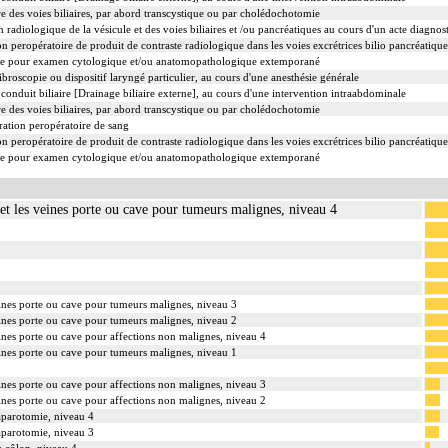
 des voies biliaires, par abord transcystique ou par cholédochotomie
adiologique de la vésicule et des voies biliaires et /ou pancréatiques au cours d'un acte diagnos
 peropératoire de produit de contraste radiologique dans les voies excrétrices bilio pancréatique
re pour examen cytologique et/ou anatomopathologique extemporané
ibroscopie ou dispositif laryngé particulier, au cours d'une anesthésie générale
conduit biliaire [Drainage biliaire externe], au cours d'une intervention intraabdominale
 des voies biliaires, par abord transcystique ou par cholédochotomie
ation peropératoire de sang
 peropératoire de produit de contraste radiologique dans les voies excrétrices bilio pancréatique
re pour examen cytologique et/ou anatomopathologique extemporané
s et les veines porte ou cave pour tumeurs malignes, niveau 4
 veines porte ou cave pour tumeurs malignes, niveau 3
 veines porte ou cave pour tumeurs malignes, niveau 2
veines porte ou cave pour affections non malignes, niveau 4
 veines porte ou cave pour tumeurs malignes, niveau 1
veines porte ou cave pour affections non malignes, niveau 3
veines porte ou cave pour affections non malignes, niveau 2
laparotomie, niveau 4
laparotomie, niveau 3