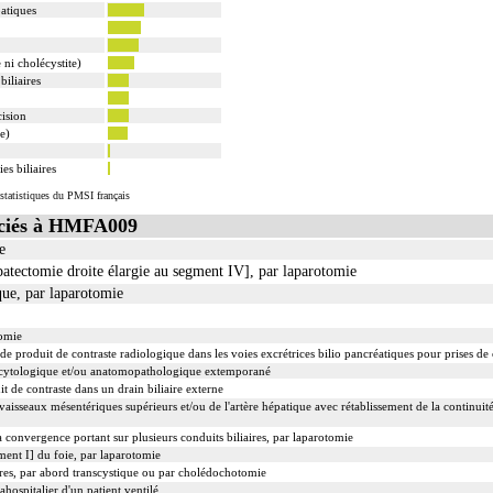
patiques
 ni cholécystite)
biliaires
cision
te)
es biliaires
statistiques du PMSI français
ciés à HMFA009
e
atectomie droite élargie au segment IV], par laparotomie
ue, par laparotomie
tomie
e produit de contraste radiologique dans les voies excrétrices bilio pancréatiques pour prises de 
cytologique et/ou anatomopathologique extemporané
t de contraste dans un drain biliaire externe
vaisseaux mésentériques supérieurs et/ou de l'artère hépatique avec rétablissement de la continuit
 convergence portant sur plusieurs conduits biliaires, par laparotomie
ment I] du foie, par laparotomie
ires, par abord transcystique ou par cholédochotomie
ahospitalier d'un patient ventilé