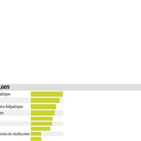
A009
atique
tra-hépatique
re
forme de cholécystite