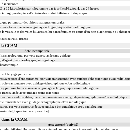
u 2 incidences
20 à 35 kilocalories par kilogramme par jour [kcal/kg/jour], par 24 heures
inologique de pièce d'exérèse de conduit biliaire extrahépatique
ique portant sur des lésions malignes tumorales
par voie transcutanée avec guidage échographique et/ou radiologique
 vésicule et des voies biliaires et /ou pancréatiques au cours d'un acte diagnostique ou thérape
tiques du PMSI français
s la CCAM
Acte incompatible
 pharmacologique, par voie transcutanée sans guidage
le] d'agent pharmacologique, sans guidage
dicotechnique
sitif laryngé particulier
aires avec pose d'endoprothèse, par voie transcutanée avec guidage échographique et/ou radiologi
par voie transcutanée avec guidage échographique et/ou radiologique
ires, par voie transcutanée avec guidage échographique et/ou radiologique
oie transcutanée avec guidage scanographique
 pose d'une endoprothèse, par voie transcutanée avec guidage échographique et/ou radiologique
 voie transcutanée avec guidage échographique et/ou radiologique
iliaires, par voie transcutanée avec guidage échographique et/ou radiologique
parotomie [Laparotomie exploratrice]
09 dans la CCAM
Acte associé (activité)
conduit biliaire [Drainage biliaire externe], au cours d'une intervention intraabdominale