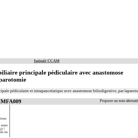
Intitulé CCAM
biliaire principale pédiculaire avec anastomose
aparotomie
ncipale pédiculaire et intrapancréatique avec anastomose biliodigestive, par laparot
 HMFA009
Proposer un nom alterna
tions
s noms
ci
) !
rez les