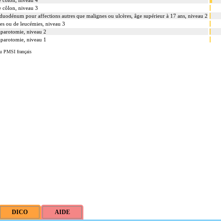
le côlon, niveau 4
le côlon, niveau 3
e duodénum pour affections autres que malignes ou ulcères, âge supérieur à 17 ans, niveau 2
es ou de leucémies, niveau 3
laparotomie, niveau 2
laparotomie, niveau 1
u PMSI français