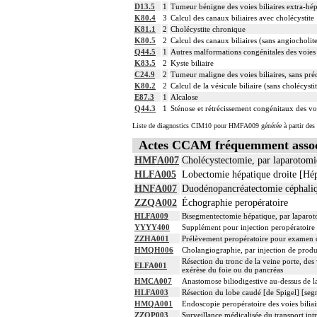
D13.5
1
Tumeur bénigne des voies biliaires extra-hé
K80.4
3
Calcul des canaux biliaires avec cholécystite
K81.1
2
Cholécystite chronique
K80.5
2
Calcul des canaux biliaires (sans angiocholite
Q44.5
1
Autres malformations congénitales des voies 
K83.5
2
Kyste biliaire
C24.9
2
Tumeur maligne des voies biliaires, sans pré
K80.2
2
Calcul de la vésicule biliaire (sans cholécysti
E87.3
1
Alcalose
Q44.3
1
Sténose et rétrécissement congénitaux des voi
Liste de diagnostics CIM10 pour HMFA009 générée à partir des 
Actes CCAM fréquemment asso
HMFA007
Cholécystectomie, par laparotomi
HLFA005
Lobectomie hépatique droite [Hép
HNFA007
Duodénopancréatectomie céphaliq
ZZQA002
Échographie peropératoire
HLFA009
Bisegmentectomie hépatique, par laparo
YYYY400
Supplément pour injection peropératoire d
ZZHA001
Prélèvement peropératoire pour examen 
HMQH006
Cholangiographie, par injection de produi
Résection du tronc de la veine porte, des 
ELFA001
exérèse du foie ou du pancréas
HMCA007
Anastomose biliodigestive au-dessus de la
HLFA003
Résection du lobe caudé [de Spigel] [seg
HMQA001
Endoscopie peropératoire des voies bilia
ZZQP003
Surveillance médicalisée du transport intr