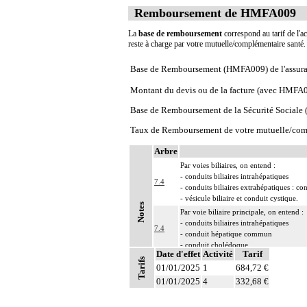
Remboursement de HMFA009
La
base de remboursement
correspond au tarif de l'ac
reste à charge par votre mutuelle/complémentaire santé
Base de Remboursement (HMFA009) de l'assura
Montant du devis ou de la facture (avec HMFA
Base de Remboursement de la Sécurité Social
Taux de Remboursement de votre mutuelle/com
Arbre
Par voies biliaires, on entend :
- conduits biliaires intrahépatiques
7.4
- conduits biliaires extrahépatiques : 
- vésicule biliaire et conduit cystique.
Notes
Par voie biliaire principale, on entend :
- conduits biliaires intrahépatiques
7.4
- conduit hépatique commun
- conduit cholédoque.
Date d'effet
Activité
Tarif
7
Les actes sur la cavité de l'abdomen, par
Tarifs
01/01/2025
1
684,72 €
7
Les actes sur la cavité de l'abdomen, par
01/01/2025
4
332,68 €