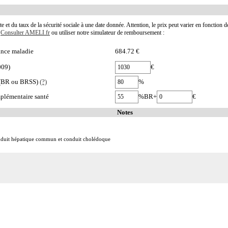
te et du taux de la sécurité sociale à une date donnée. Attention, le prix peut varier en fonction 
.
Consulter AMELI.fr
ou utiliser notre simulateur de remboursement :
nce maladie
684.72 €
009)
€
e (BR ou BRSS)
(?)
%
plémentaire santé
%BR+
€
Notes
conduit hépatique commun et conduit cholédoque
 coelioscopie ou par rétropéritonéoscopie incluent l'évacuation de collection intraabdominale associ
 abord direct incluent l'évacuation de collection intraabdominale associée, la toilette péritonéale e