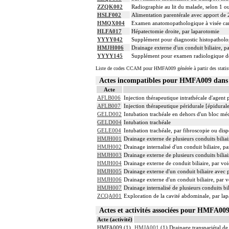
ZZQK002
Radiographie au lit du malade, selon 1 o
HSLF002
Alimentation parentérale avec apport de 
HMQX004
Examen anatomopathologique à visée carc
HLFA017
Hépatectomie droite, par laparotomie
YYYY042
Supplément pour diagnostic histopatholog
HMJH006
Drainage externe d'un conduit biliaire, 
YYYY145
Supplément pour examen radiologique de la
Liste de codes CCAM pour HMFA009 générée à partir des statis
Actes incompatibles pour HMFA009 dan
Acte
AFLB006
Injection thérapeutique intrathécale d'agent
AFLB007
Injection thérapeutique péridurale [épidura
GELD002
Intubation trachéale en dehors d'un bloc mé
GELD004
Intubation trachéale
GELE004
Intubation trachéale, par fibroscopie ou dispo
HMJH001
Drainage externe de plusieurs conduits bili
HMJH002
Drainage internalisé d'un conduit biliaire, 
HMJH003
Drainage externe de plusieurs conduits bilia
HMJH004
Drainage externe de conduit biliaire, par v
HMJH005
Drainage externe d'un conduit biliaire avec
HMJH006
Drainage externe d'un conduit biliaire, par
HMJH007
Drainage internalisé de plusieurs conduits b
ZCQA001
Exploration de la cavité abdominale, par la
Actes et activités associées pour HMFA0
Acte (activité)
HMFA009 (1)
HMJA001
(1) Drainage transpariétal de 