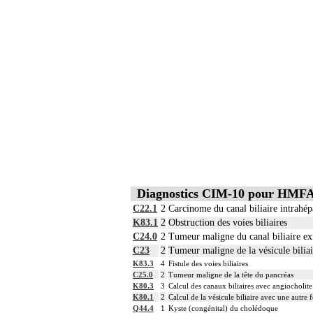
Diagnostics CIM-10 pour HMF
C22.1
2
Carcinome du canal biliaire intrahép
K83.1
2
Obstruction des voies biliaires
C24.0
2
Tumeur maligne du canal biliaire ex
C23
2
Tumeur maligne de la vésicule biliai
K83.3
4
Fistule des voies biliaires
C25.0
2
Tumeur maligne de la tête du pancréas
K80.3
3
Calcul des canaux biliaires avec angiocholite
K80.1
2
Calcul de la vésicule biliaire avec une autre 
Q44.4
1
Kyste (congénital) du cholédoque