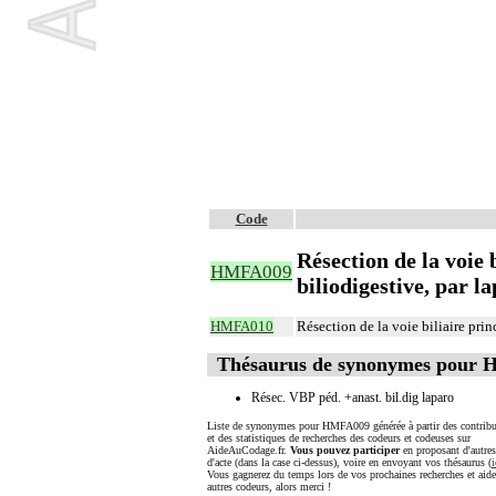
Code
Résection de la voie 
HMFA009
biliodigestive, par l
HMFA010
Résection de la voie biliaire pri
Thésaurus de synonymes pour
Résec. VBP péd. +anast. bil.dig laparo
Liste de synonymes pour HMFA009 générée à partir des contribu
et des statistiques de recherches des codeurs et codeuses sur
AideAuCodage.fr.
Vous pouvez participer
en proposant d'autre
d'acte (dans la case ci-dessus), voire en envoyant vos thésaurus (
i
Vous gagnerez du temps lors de vos prochaines recherches et aide
autres codeurs, alors merci !