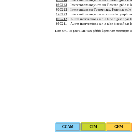
06C044
Interventions majeures sur l'intestin grêle et 
06C043
Interventions majeures sur l'intestin grêle et 
06C222
Interventions sur l'oesophage, l'estomac et l
17C023
Interventions majeures au cours de lymphom
06C212
Autres interventions sur le tube digestif par 
06C211
Autres interventions sur le tube digestif par 
Liste de GHM pour HMFA009 générée à partir des statistiques d