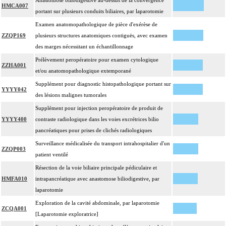
Anastomose biliodigestive au-dessus de la convergence
HMCA007
portant sur plusieurs conduits biliaires, par laparotomie
Examen anatomopathologique de pièce d'exérèse de
ZZQP169
plusieurs structures anatomiques contiguës, avec examen
des marges nécessitant un échantillonnage
Prélèvement peropératoire pour examen cytologique
ZZHA001
et/ou anatomopathologique extemporané
Supplément pour diagnostic histopathologique portant sur
YYYY042
des lésions malignes tumorales
Supplément pour injection peropératoire de produit de
YYYY400
contraste radiologique dans les voies excrétrices bilio
pancréatiques pour prises de clichés radiologiques
Surveillance médicalisée du transport intrahospitalier d'un
ZZQP003
patient ventilé
Résection de la voie biliaire principale pédiculaire et
HMFA010
intrapancréatique avec anastomose biliodigestive, par
laparotomie
Exploration de la cavité abdominale, par laparotomie
ZCQA001
[Laparotomie exploratrice]