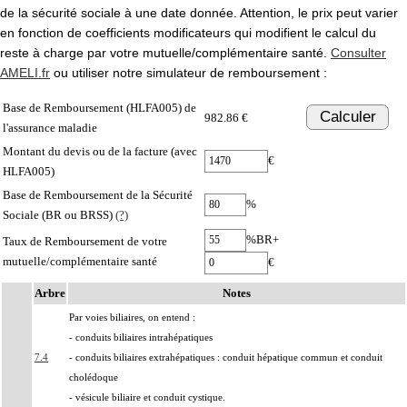
de la sécurité sociale à une date donnée. Attention, le prix peut varier
en fonction de coefficients modificateurs qui modifient le calcul du
reste à charge par votre mutuelle/complémentaire santé.
Consulter
AMELI.fr
ou utiliser notre simulateur de remboursement :
Base de Remboursement (HLFA005) de
Calculer
982.86 €
l'assurance maladie
Montant du devis ou de la facture (avec
€
HLFA005)
Base de Remboursement de la Sécurité
%
Sociale (BR ou BRSS)
(?)
%BR+
Taux de Remboursement de votre
mutuelle/complémentaire santé
€
Arbre
Notes
Par voies biliaires, on entend :
- conduits biliaires intrahépatiques
7.4
- conduits biliaires extrahépatiques : conduit hépatique commun et conduit
cholédoque
- vésicule biliaire et conduit cystique.