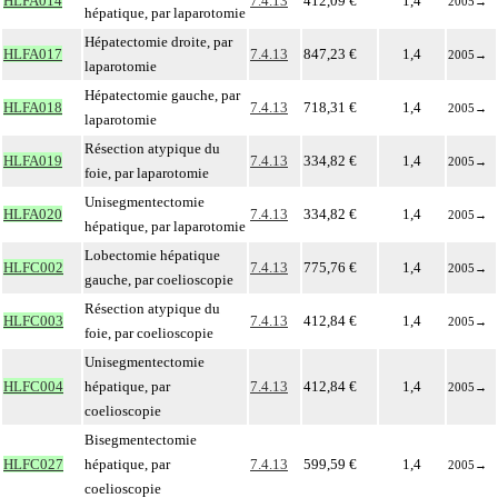
HLFA014
7.4.13
412,09 €
1,4
2005
→
hépatique, par laparotomie
Hépatectomie droite, par
HLFA017
7.4.13
847,23 €
1,4
2005
→
laparotomie
Hépatectomie gauche, par
HLFA018
7.4.13
718,31 €
1,4
2005
→
laparotomie
Résection atypique du
HLFA019
7.4.13
334,82 €
1,4
2005
→
foie, par laparotomie
Unisegmentectomie
HLFA020
7.4.13
334,82 €
1,4
2005
→
hépatique, par laparotomie
Lobectomie hépatique
HLFC002
7.4.13
775,76 €
1,4
2005
→
gauche, par coelioscopie
Résection atypique du
HLFC003
7.4.13
412,84 €
1,4
2005
→
foie, par coelioscopie
Unisegmentectomie
HLFC004
hépatique, par
7.4.13
412,84 €
1,4
2005
→
coelioscopie
Bisegmentectomie
HLFC027
hépatique, par
7.4.13
599,59 €
1,4
2005
→
coelioscopie