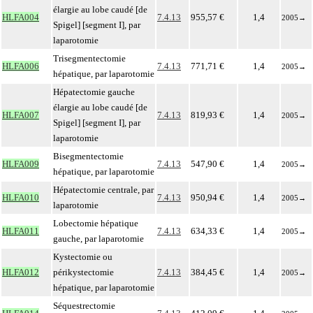
élargie au lobe caudé [de
HLFA004
7.4.13
955,57 €
1,4
2005
→
Spigel] [segment I], par
laparotomie
Trisegmentectomie
HLFA006
7.4.13
771,71 €
1,4
2005
→
hépatique, par laparotomie
Hépatectomie gauche
élargie au lobe caudé [de
HLFA007
7.4.13
819,93 €
1,4
2005
→
Spigel] [segment I], par
laparotomie
Bisegmentectomie
HLFA009
7.4.13
547,90 €
1,4
2005
→
hépatique, par laparotomie
Hépatectomie centrale, par
HLFA010
7.4.13
950,94 €
1,4
2005
→
laparotomie
Lobectomie hépatique
HLFA011
7.4.13
634,33 €
1,4
2005
→
gauche, par laparotomie
Kystectomie ou
HLFA012
périkystectomie
7.4.13
384,45 €
1,4
2005
→
hépatique, par laparotomie
Séquestrectomie