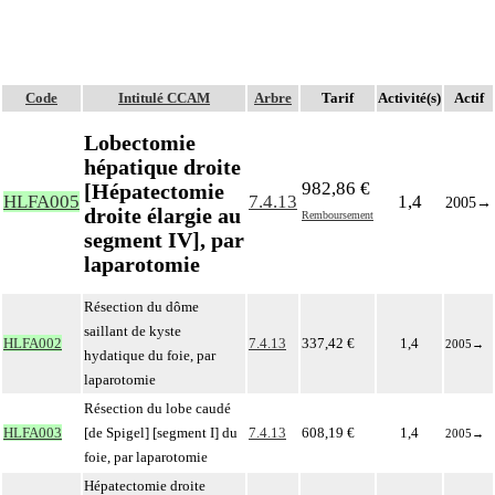
Code
Intitulé CCAM
Arbre
Tarif
Activité(s)
Actif
Lobectomie
hépatique droite
982,86 €
[Hépatectomie
HLFA005
7.4.13
1,4
2005
→
droite élargie au
Remboursement
segment IV], par
laparotomie
Résection du dôme
saillant de kyste
HLFA002
7.4.13
337,42 €
1,4
2005
→
hydatique du foie, par
laparotomie
Résection du lobe caudé
HLFA003
[de Spigel] [segment I] du
7.4.13
608,19 €
1,4
2005
→
foie, par laparotomie
Hépatectomie droite