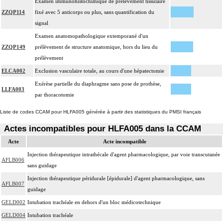
Examen immunohistochimique de prélèvement tissulaire
ZZQP114
fixé avec 5 anticorps ou plus, sans quantification du
signal
Examen anatomopathologique extemporané d'un
ZZQP149
prélèvement de structure anatomique, hors du lieu du
prélèvement
ELCA002
Exclusion vasculaire totale, au cours d'une hépatectomie
Exérèse partielle du diaphragme sans pose de prothèse,
LLFA003
par thoracotomie
Liste de codes CCAM pour HLFA005 générée à partir des statistiques du PMSI français
Actes incompatibles pour HLFA005 dans la CCAM
Acte
Acte incompatible
Injection thérapeutique intrathécale d'agent pharmacologique, par voie transcutanée
AFLB006
sans guidage
Injection thérapeutique péridurale [épidurale] d'agent pharmacologique, sans
AFLB007
guidage
GELD002
Intubation trachéale en dehors d'un bloc médicotechnique
GELD004
Intubation trachéale