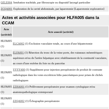
GELE004
Intubation trachéale, par fibroscopie ou dispositif laryngé particulier
ZCQA001
Exploration de la cavité abdominale, par laparotomie [Laparotomie exploratrice]
Actes et activités associées pour HLFA005 dans la
CCAM
Acte
Acte associé (activité)
(activité)
HLFA005
ELCA002
(1) Exclusion vasculaire totale, au cours d'une hépatectomie
(1)
ELFA001
(1) Résection du tronc de la veine porte, des vaisseaux mésentériques
HLFA005
supérieurs et/ou de l'artère hépatique avec rétablissement de la continuité vasculaire,
(1)
au cours d'une exérèse du foie ou du pancréas
YYYY400
(1) Supplément pour injection peropératoire de produit de contraste
HLFA005
radiologique dans les voies excrétrices bilio pancréatiques pour prises de clichés
(1)
radiologiques
HLFA005
ZZHA001
(1) Prélèvement peropératoire pour examen cytologique et/ou
(1)
anatomopathologique extemporané
HLFA005
ZZQA002
(1) Échographie peropératoire
(1)