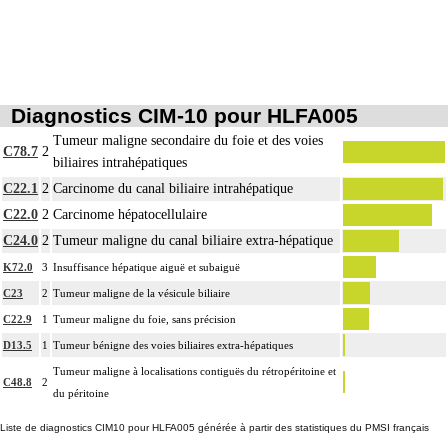
Diagnostics CIM-10 pour HLFA005
Tumeur maligne secondaire du foie et des voies
C78.7
2
biliaires intrahépatiques
C22.1
2
Carcinome du canal biliaire intrahépatique
C22.0
2
Carcinome hépatocellulaire
C24.0
2
Tumeur maligne du canal biliaire extra-hépatique
K72.0
3
Insuffisance hépatique aiguë et subaiguë
C23
2
Tumeur maligne de la vésicule biliaire
C22.9
1
Tumeur maligne du foie, sans précision
D13.5
1
Tumeur bénigne des voies biliaires extra-hépatiques
Tumeur maligne à localisations contiguës du rétropéritoine et
C48.8
2
du péritoine
Liste de diagnostics CIM10 pour HLFA005 générée à partir des statistiques du PMSI français