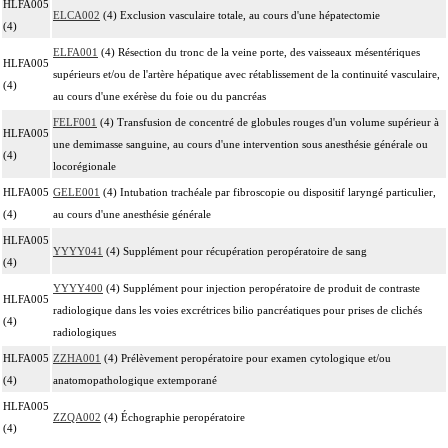
HLFA005
ELCA002
(4) Exclusion vasculaire totale, au cours d'une hépatectomie
(4)
ELFA001
(4) Résection du tronc de la veine porte, des vaisseaux mésentériques
HLFA005
supérieurs et/ou de l'artère hépatique avec rétablissement de la continuité vasculaire,
(4)
au cours d'une exérèse du foie ou du pancréas
FELF001
(4) Transfusion de concentré de globules rouges d'un volume supérieur à
HLFA005
une demimasse sanguine, au cours d'une intervention sous anesthésie générale ou
(4)
locorégionale
HLFA005
GELE001
(4) Intubation trachéale par fibroscopie ou dispositif laryngé particulier,
(4)
au cours d'une anesthésie générale
HLFA005
YYYY041
(4) Supplément pour récupération peropératoire de sang
(4)
YYYY400
(4) Supplément pour injection peropératoire de produit de contraste
HLFA005
radiologique dans les voies excrétrices bilio pancréatiques pour prises de clichés
(4)
radiologiques
HLFA005
ZZHA001
(4) Prélèvement peropératoire pour examen cytologique et/ou
(4)
anatomopathologique extemporané
HLFA005
ZZQA002
(4) Échographie peropératoire
(4)