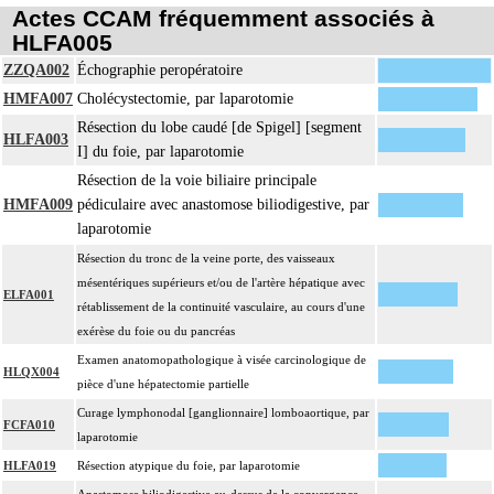
Actes CCAM fréquemment associés à
HLFA005
ZZQA002
Échographie peropératoire
HMFA007
Cholécystectomie, par laparotomie
Résection du lobe caudé [de Spigel] [segment
HLFA003
I] du foie, par laparotomie
Résection de la voie biliaire principale
HMFA009
pédiculaire avec anastomose biliodigestive, par
laparotomie
Résection du tronc de la veine porte, des vaisseaux
mésentériques supérieurs et/ou de l'artère hépatique avec
ELFA001
rétablissement de la continuité vasculaire, au cours d'une
exérèse du foie ou du pancréas
Examen anatomopathologique à visée carcinologique de
HLQX004
pièce d'une hépatectomie partielle
Curage lymphonodal [ganglionnaire] lomboaortique, par
FCFA010
laparotomie
HLFA019
Résection atypique du foie, par laparotomie