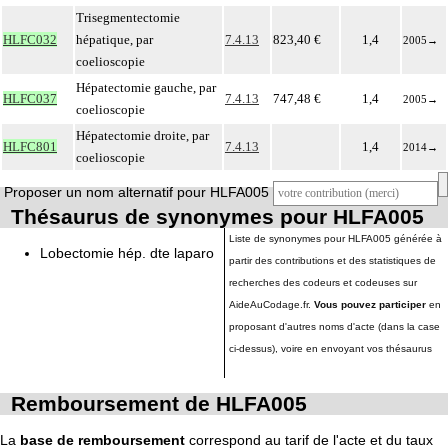
Trisegmentectomie
HLFC032
hépatique, par
7.4.13
823,40 €
1,4
2005
→
coelioscopie
Hépatectomie gauche, par
HLFC037
7.4.13
747,48 €
1,4
2005
→
coelioscopie
Hépatectomie droite, par
HLFC801
7.4.13
1,4
2014
→
coelioscopie
Proposer un nom alternatif pour HLFA005
Thésaurus de synonymes pour HLFA005
Liste de synonymes pour HLFA005 générée à
Lobectomie hép. dte laparo
partir des contributions et des statistiques de
recherches des codeurs et codeuses sur
AideAuCodage.fr.
Vous pouvez participer
en
proposant d'autres noms d'acte (dans la case
ci-dessus), voire en envoyant vos thésaurus
Remboursement de HLFA005
La
base de remboursement
correspond au tarif de l'acte et du taux