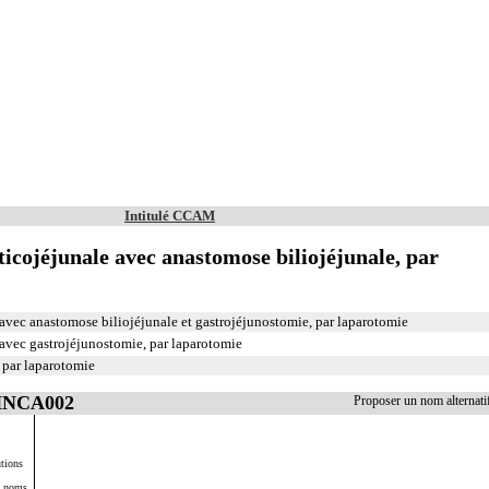
Intitulé CCAM
cojéjunale avec anastomose biliojéjunale, par
vec anastomose biliojéjunale et gastrojéjunostomie, par laparotomie
avec gastrojéjunostomie, par laparotomie
 par laparotomie
 HNCA002
Proposer un nom alterna
tions
s noms