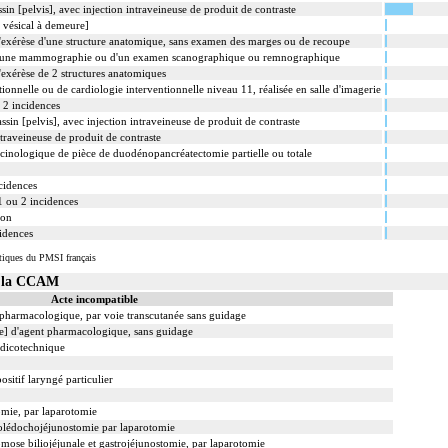
in [pelvis], avec injection intraveineuse de produit de contraste
 vésical à demeure]
xérèse d'une structure anatomique, sans examen des marges ou de recoupe
d'une mammographie ou d'un examen scanographique ou remnographique
xérèse de 2 structures anatomiques
ionnelle ou de cardiologie interventionnelle niveau 11, réalisée en salle d'imagerie
 2 incidences
sin [pelvis], avec injection intraveineuse de produit de contraste
traveineuse de produit de contraste
inologique de pièce de duodénopancréatectomie partielle ou totale
ncidences
1 ou 2 incidences
ion
idences
tiques du PMSI français
s la CCAM
Acte incompatible
t pharmacologique, par voie transcutanée sans guidage
le] d'agent pharmacologique, sans guidage
édicotechnique
ositif laryngé particulier
mie, par laparotomie
holédochojéjunostomie par laparotomie
mose biliojéjunale et gastrojéjunostomie, par laparotomie