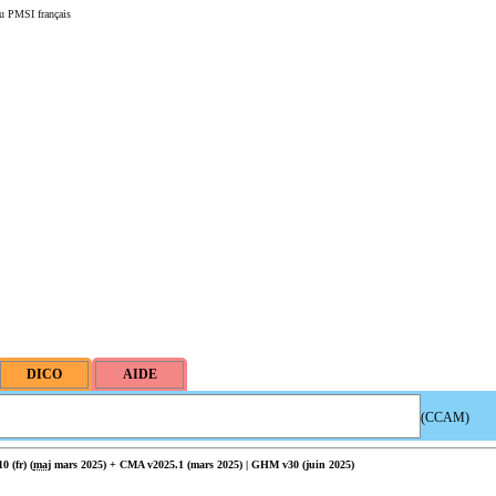
u PMSI français
(CCAM)
 (fr) (
maj
mars 2025) + CMA v2025.1 (mars 2025) | GHM v30 (juin 2025)