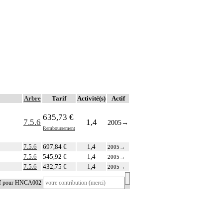
Arbre
Tarif
Activité(s)
Actif
635,73 €
7.5.6
1,4
2005
→
Remboursement
7.5.6
697,84 €
1,4
2005
→
7.5.6
545,92 €
1,4
2005
→
7.5.6
432,75 €
1,4
2005
→
tif pour HNCA002