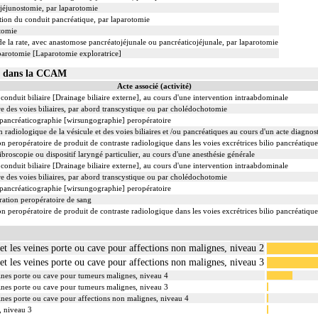
jéjunostomie, par laparotomie
tion du conduit pancréatique, par laparotomie
tomie
e la rate, avec anastomose pancréatojéjunale ou pancréaticojéjunale, par laparotomie
aparotomie [Laparotomie exploratrice]
02 dans la CCAM
Acte associé (activité)
conduit biliaire [Drainage biliaire externe], au cours d'une intervention intraabdominale
 des voies biliaires, par abord transcystique ou par cholédochotomie
pancréaticographie [wirsungographie] peropératoire
adiologique de la vésicule et des voies biliaires et /ou pancréatiques au cours d'un acte diagnos
 peropératoire de produit de contraste radiologique dans les voies excrétrices bilio pancréatique
ibroscopie ou dispositif laryngé particulier, au cours d'une anesthésie générale
conduit biliaire [Drainage biliaire externe], au cours d'une intervention intraabdominale
 des voies biliaires, par abord transcystique ou par cholédochotomie
pancréaticographie [wirsungographie] peropératoire
ation peropératoire de sang
 peropératoire de produit de contraste radiologique dans les voies excrétrices bilio pancréatique
s et les veines porte ou cave pour affections non malignes, niveau 2
s et les veines porte ou cave pour affections non malignes, niveau 3
 veines porte ou cave pour tumeurs malignes, niveau 4
 veines porte ou cave pour tumeurs malignes, niveau 3
veines porte ou cave pour affections non malignes, niveau 4
, niveau 3