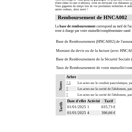
d'acte (dans la case ci-dessus), voire en envoyant vos thésaurus (
i
Vous gagnerez du temps lors de vos prochaines recherches et aide
autres codeurs, alors merci !
Remboursement de HNCA002
La
base de remboursement
correspond au tarif de l'ac
reste à charge par votre mutuelle/complémentaire santé
Base de Remboursement (HNCA002) de l'assura
Montant du devis ou de la facture (avec HNCA
Base de Remboursement de la Sécurité Social
Taux de Remboursement de votre mutuelle/com
Arbre
7.5
Les actes sur le conduit pancréatique, 
Notes
7
Les actes sur la cavité de l'abdomen, par
7
Les actes sur la cavité de l'abdomen, par
Date d'effet
Activité
Tarif
Tarifs
01/01/2025
1
635,73 €
01/01/2025
4
396,66 €