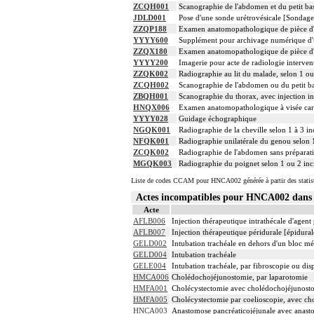
ZCQH001
Scanographie de l'abdomen et du petit bass
JDLD001
Pose d'une sonde urétrovésicale [Sondage
ZZQP188
Examen anatomopathologique de pièce d'e
YYYY600
Supplément pour archivage numérique 
ZZQX180
Examen anatomopathologique de pièce d'e
YYYY200
Imagerie pour acte de radiologie intervent
ZZQK002
Radiographie au lit du malade, selon 1 ou
ZCQH002
Scanographie de l'abdomen ou du petit bas
ZBQH001
Scanographie du thorax, avec injection in
HNQX006
Examen anatomopathologique à visée carc
YYYY028
Guidage échographique
NGQK001
Radiographie de la cheville selon 1 à 3 i
NFQK001
Radiographie unilatérale du genou selon 
ZCQK002
Radiographie de l'abdomen sans préparat
MGQK003
Radiographie du poignet selon 1 ou 2 inc
Liste de codes CCAM pour HNCA002 générée à partir des statis
Actes incompatibles pour HNCA002 dan
Acte
AFLB006
Injection thérapeutique intrathécale d'agen
AFLB007
Injection thérapeutique péridurale [épidura
GELD002
Intubation trachéale en dehors d'un bloc m
GELD004
Intubation trachéale
GELE004
Intubation trachéale, par fibroscopie ou disp
HMCA006
Cholédochojéjunostomie, par laparotomie
HMFA001
Cholécystectomie avec cholédochojéjunosto
HMFA005
Cholécystectomie par coelioscopie, avec c
HNCA003
Anastomose pancréaticojéjunale avec anasto