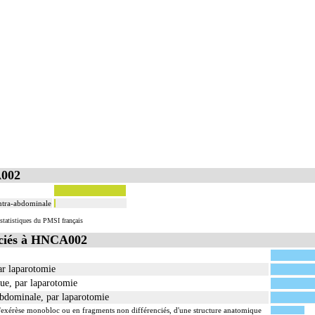
A002
intra-abdominale
statistiques du PMSI français
ciés à HNCA002
ar laparotomie
ue, par laparotomie
abdominale, par laparotomie
xérèse monobloc ou en fragments non différenciés, d'une structure anatomique