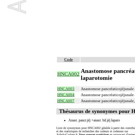
Code
Anastomose pancréati
HNCA002
laparotomie
HNCA003
Anastomose pancréaticojéjunale a
HNCA004
Anastomose pancréaticojéjunale 
HNCA007
Anastomose pancréaticojéjunale,
Thésaurus de synonymes pour
Anast. pancr.jéj +anast. bil.jéj laparo
Liste de synonymes pour HNCA002 générée à partir des contribu
et des statistiques de recherches des codeurs et codeuses sur
AideAuCodage.fr.
Vous pouvez participer
en proposant d'autre