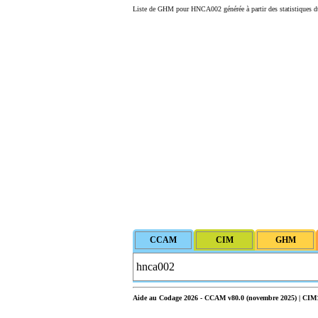
Liste de GHM pour HNCA002 générée à partir des statistiques d
Aide au Codage 2026 - CCAM v80.0 (novembre 2025) | CIM10