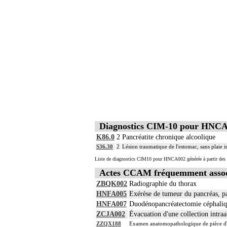
Diagnostics CIM-10 pour HNC
K86.0
2
Pancréatite chronique alcoolique
S36.30
2
Lésion traumatique de l'estomac, sans plaie 
Liste de diagnostics CIM10 pour HNCA002 générée à partir des 
Actes CCAM fréquemment asso
ZBQK002
Radiographie du thorax
HNFA005
Exérèse de tumeur du pancréas, p
HNFA007
Duodénopancréatectomie céphaliq
ZCJA002
Évacuation d'une collection intra
ZZQX188
Examen anatomopathologique de pièce d'e