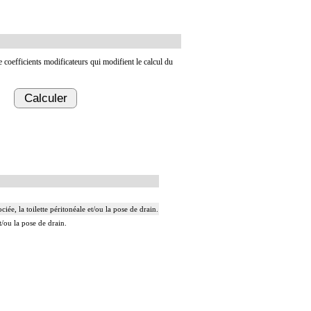
de coefficients modificateurs qui modifient le calcul du
Calculer
ée, la toilette péritonéale et/ou la pose de drain.
t/ou la pose de drain.