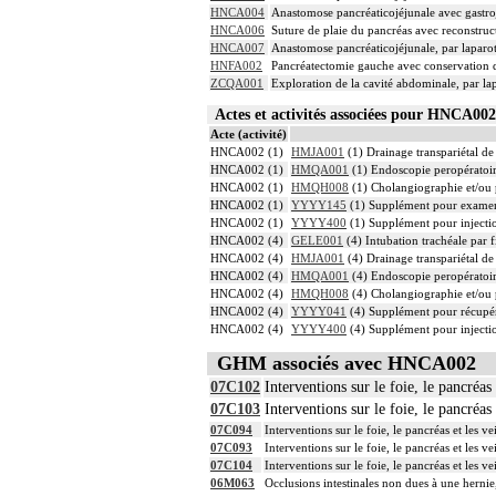
HNCA004
Anastomose pancréaticojéjunale avec gastro
HNCA006
Suture de plaie du pancréas avec reconstruc
HNCA007
Anastomose pancréaticojéjunale, par laparo
HNFA002
Pancréatectomie gauche avec conservation d
ZCQA001
Exploration de la cavité abdominale, par l
Actes et activités associées pour HNCA0
Acte (activité)
HNCA002 (1)
HMJA001
(1) Drainage transpariétal de 
HNCA002 (1)
HMQA001
(1) Endoscopie peropératoire
HNCA002 (1)
HMQH008
(1) Cholangiographie et/ou 
HNCA002 (1)
YYYY145
(1) Supplément pour examen r
HNCA002 (1)
YYYY400
(1) Supplément pour injection
HNCA002 (4)
GELE001
(4) Intubation trachéale par f
HNCA002 (4)
HMJA001
(4) Drainage transpariétal de 
HNCA002 (4)
HMQA001
(4) Endoscopie peropératoire
HNCA002 (4)
HMQH008
(4) Cholangiographie et/ou 
HNCA002 (4)
YYYY041
(4) Supplément pour récupér
HNCA002 (4)
YYYY400
(4) Supplément pour injection
GHM associés avec HNCA002
07C102
Interventions sur le foie, le pancréa
07C103
Interventions sur le foie, le pancréa
07C094
Interventions sur le foie, le pancréas et les
07C093
Interventions sur le foie, le pancréas et les
07C104
Interventions sur le foie, le pancréas et les 
06M063
Occlusions intestinales non dues à une hernie