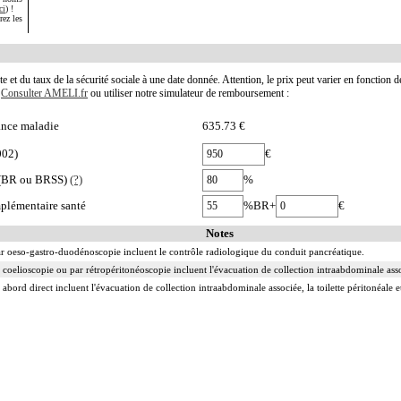
ci
) !
rez les
te et du taux de la sécurité sociale à une date donnée. Attention, le prix peut varier en fonction 
.
Consulter AMELI.fr
ou utiliser notre simulateur de remboursement :
nce maladie
635.73 €
002)
€
e (BR ou BRSS)
(?)
%
plémentaire santé
%BR+
€
Notes
par oeso-gastro-duodénoscopie incluent le contrôle radiologique du conduit pancréatique.
 coelioscopie ou par rétropéritonéoscopie incluent l'évacuation de collection intraabdominale associ
 abord direct incluent l'évacuation de collection intraabdominale associée, la toilette péritonéale e