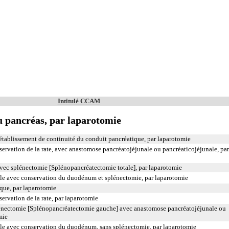
Intitulé CCAM
 pancréas, par laparotomie
établissement de continuité du conduit pancréatique, par laparotomie
rvation de la rate, avec anastomose pancréatojéjunale ou pancréaticojéjunale, par
ec splénectomie [Splénopancréatectomie totale], par laparotomie
ale avec conservation du duodénum et splénectomie, par laparotomie
ue, par laparotomie
rvation de la rate, par laparotomie
énectomie [Splénopancréatectomie gauche] avec anastomose pancréatojéjunale ou
mie
ale avec conservation du duodénum, sans splénectomie, par laparotomie