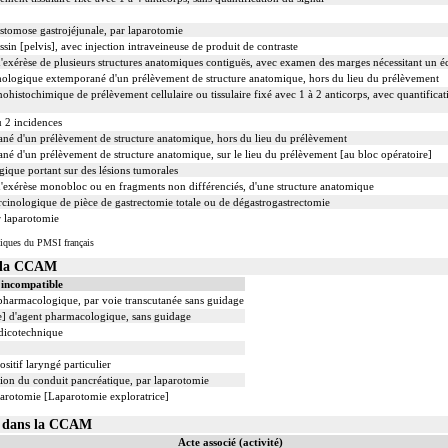
astomose gastrojéjunale, par laparotomie
sin [pelvis], avec injection intraveineuse de produit de contraste
xérèse de plusieurs structures anatomiques contiguës, avec examen des marges nécessitant un é
ologique extemporané d'un prélèvement de structure anatomique, hors du lieu du prélèvement
ochimique de prélèvement cellulaire ou tissulaire fixé avec 1 à 2 anticorps, avec quantificat
u 2 incidences
 d'un prélèvement de structure anatomique, hors du lieu du prélèvement
d'un prélèvement de structure anatomique, sur le lieu du prélèvement [au bloc opératoire]
ique portant sur des lésions tumorales
exérèse monobloc ou en fragments non différenciés, d'une structure anatomique
inologique de pièce de gastrectomie totale ou de dégastrogastrectomie
 laparotomie
iques du PMSI français
s la CCAM
 incompatible
t pharmacologique, par voie transcutanée sans guidage
le] d'agent pharmacologique, sans guidage
édicotechnique
sitif laryngé particulier
tion du conduit pancréatique, par laparotomie
parotomie [Laparotomie exploratrice]
05 dans la CCAM
Acte associé (activité)