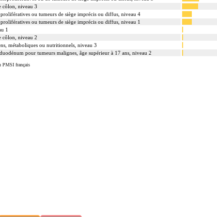
le côlon, niveau 3
prolifératives ou tumeurs de siège imprécis ou diffus, niveau 4
prolifératives ou tumeurs de siège imprécis ou diffus, niveau 1
au 1
le côlon, niveau 2
ens, métaboliques ou nutritionnels, niveau 3
le duodénum pour tumeurs malignes, âge supérieur à 17 ans, niveau 2
u PMSI français