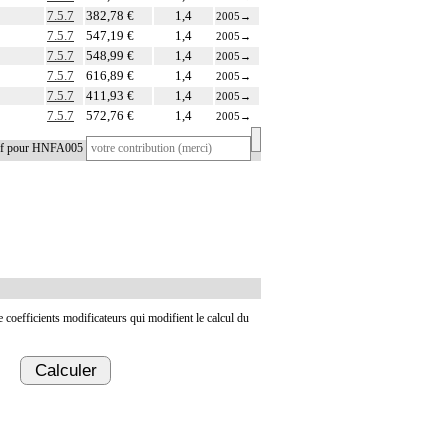
7.5.7
382,78 €
1,4
2005
→
7.5.7
547,19 €
1,4
2005
→
7.5.7
548,99 €
1,4
2005
→
7.5.7
616,89 €
1,4
2005
→
7.5.7
411,93 €
1,4
2005
→
7.5.7
572,76 €
1,4
2005
→
tif pour HNFA005
de coefficients modificateurs qui modifient le calcul du
Calculer