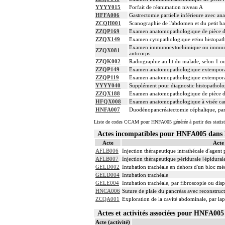
YYYY015
Forfait de réanimation niveau A
HFFA006
Gastrectomie partielle inférieure avec an
ZCQH001
Scanographie de l'abdomen et du petit bas
ZZQP169
Examen anatomopathologique de pièce d'e
ZZQX149
Examen cytopathologique et/ou histopath
Examen immunocytochimique ou immunohist
ZZQX081
anticorps
ZZQK002
Radiographie au lit du malade, selon 1 o
ZZQP149
Examen anatomopathologique extemporané
ZZQP119
Examen anatomopathologique extemporané 
YYYY040
Supplément pour diagnostic histopatholog
ZZQX188
Examen anatomopathologique de pièce d'
HFQX008
Examen anatomopathologique à visée carc
HNFA007
Duodénopancréatectomie céphalique, par
Liste de codes CCAM pour HNFA005 générée à partir des statist
Actes incompatibles pour HNFA005 dan
Acte
Acte
AFLB006
Injection thérapeutique intrathécale d'agen
AFLB007
Injection thérapeutique péridurale [épidura
GELD002
Intubation trachéale en dehors d'un bloc m
GELD004
Intubation trachéale
GELE004
Intubation trachéale, par fibroscopie ou dispo
HNCA006
Suture de plaie du pancréas avec reconstruc
ZCQA001
Exploration de la cavité abdominale, par la
Actes et activités associées pour HNFA0
Acte (activité)