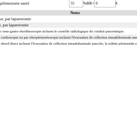
plémentaire santé
%BR+
€
Notes
ue, par laparotomie
e, par laparotomie
par oeso-gastro-duodénoscopie incluent le contrôle radiologique du conduit pancréatique.
 coelioscopie ou par rétropéritonéoscopie incluent l'évacuation de collection intraabdominale associ
 abord direct incluent l'évacuation de collection intraabdominale associée, la toilette péritonéale e