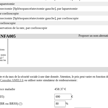
laparotomie
énectomie [Splénopancréatectomie gauche], par laparotomie
ar coelioscopie
énectomie [Splénopancréatectomie gauche], par coelioscopie
coelioscopie
rvation de la rate, par coelioscopie
 HNFA005
Proposer un nom alterna
tions
s noms
ci
) !
rez les
te et du taux de la sécurité sociale à une date donnée. Attention, le prix peut varier en fonction 
.
Consulter AMELI.fr
ou utiliser notre simulateur de remboursement :
nce maladie
458.37 €
05)
€
e (BR ou BRSS)
(?)
%