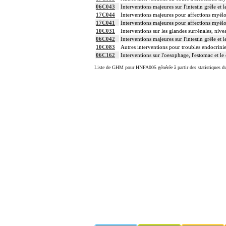
06C043
Interventions majeures sur l'intestin grêle et 
17C044
Interventions majeures pour affections myélo
17C041
Interventions majeures pour affections myélo
10C031
Interventions sur les glandes surrénales, nive
06C042
Interventions majeures sur l'intestin grêle et 
10C083
Autres interventions pour troubles endocrini
06C162
Interventions sur l'oesophage, l'estomac et 
Liste de GHM pour HNFA005 générée à partir des statistiques d