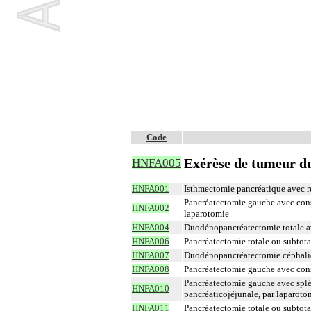
Code
Exérèse de tumeur du
HNFA005
HNFA001
Isthmectomie pancréatique avec r
Pancréatectomie gauche avec conse
HNFA002
laparotomie
HNFA004
Duodénopancréatectomie totale av
HNFA006
Pancréatectomie totale ou subtot
HNFA007
Duodénopancréatectomie céphaliq
HNFA008
Pancréatectomie gauche avec conse
Pancréatectomie gauche avec spl
HNFA010
pancréaticojéjunale, par laparoto
HNFA011
Pancréatectomie totale ou subtot