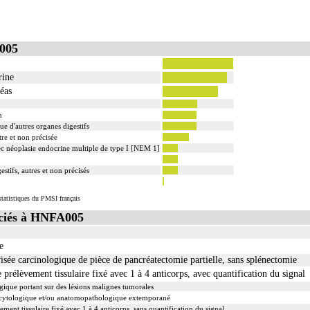
005
rine
éas
n
e d'autres organes digestifs
re et non précisée
 néoplasie endocrine multiple de type I [NEM 1]
tifs, autres et non précisés
tatistiques du PMSI français
ciés à HNFA005
e
ée carcinologique de pièce de pancréatectomie partielle, sans splénectomie
élèvement tissulaire fixé avec 1 à 4 anticorps, avec quantification du signal
ique portant sur des lésions malignes tumorales
cytologique et/ou anatomopathologique extemporané
t tissulaire fixé avec 1 à 4 anticorps, sans quantification du signal