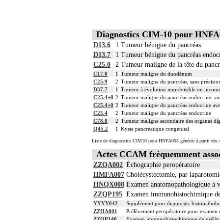
Diagnostics CIM-10 pour HNFA
D13.6
1
Tumeur bénigne du pancréas
D13.7
1
Tumeur bénigne du pancréas endoc
C25.0
2
Tumeur maligne de la tête du pancr
C17.0
1
Tumeur maligne du duodénum
C25.9
2
Tumeur maligne du pancréas, sans précisio
D37.7
1
Tumeur à évolution imprévisible ou inconnu
C25.4+8
2
Tumeur maligne du pancréas endocrine, aut
C25.4+0
2
Tumeur maligne du pancréas endocrine avec
C25.4
2
Tumeur maligne du pancréas endocrine
C78.8
2
Tumeur maligne secondaire des organes diges
Q45.2
1
Kyste pancréatique congénital
Liste de diagnostics CIM10 pour HNFA005 générée à partir des s
Actes CCAM fréquemment asso
ZZQA002
Échographie peropératoire
HMFA007
Cholécystectomie, par laparotomi
HNQX008
Examen anatomopathologique à vis
ZZQP195
Examen immunohistochimique de pr
YYYY042
Supplément pour diagnostic histopatholog
ZZHA001
Prélèvement peropératoire pour examen 
ZZQP140
Examen immunohistochimique de prélèvemen