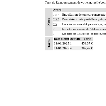
Taux de Remboursement de votre mutuelle/com
Arbre
Énucléation de tumeur pancréatiq
7.5.7
Pancréatectomie partielle atypiqu
7.5.7
Notes
7.5
Les actes sur le conduit pancréatique, 
7
Les actes sur la cavité de l'abdomen, par
7
Les actes sur la cavité de l'abdomen, par
Date d'effet
Activité
Tarif
Tarifs
01/01/2025
1
458,37 €
01/01/2025
4
362,42 €