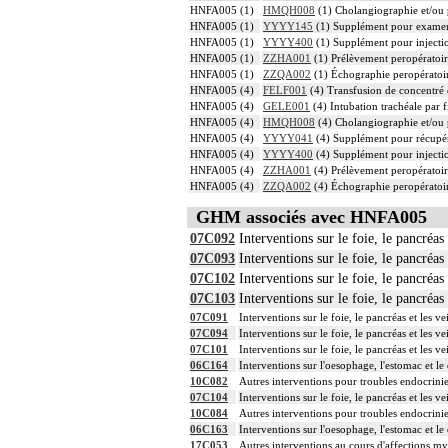
HNFA005 (1)
HMQH008
(1) Cholangiographie et/ou 
HNFA005 (1)
YYYY145
(1) Supplément pour examen r
HNFA005 (1)
YYYY400
(1) Supplément pour injection
HNFA005 (1)
ZZHA001
(1) Prélèvement peropératoi
HNFA005 (1)
ZZQA002
(1) Échographie peropératoi
HNFA005 (4)
FELF001
(4) Transfusion de concentré 
HNFA005 (4)
GELE001
(4) Intubation trachéale par f
HNFA005 (4)
HMQH008
(4) Cholangiographie et/ou 
HNFA005 (4)
YYYY041
(4) Supplément pour récupér
HNFA005 (4)
YYYY400
(4) Supplément pour injection
HNFA005 (4)
ZZHA001
(4) Prélèvement peropératoi
HNFA005 (4)
ZZQA002
(4) Échographie peropératoi
GHM associés avec HNFA005
07C092
Interventions sur le foie, le pancréa
07C093
Interventions sur le foie, le pancréa
07C102
Interventions sur le foie, le pancréa
07C103
Interventions sur le foie, le pancréa
07C091
Interventions sur le foie, le pancréas et les
07C094
Interventions sur le foie, le pancréas et les
07C101
Interventions sur le foie, le pancréas et les 
06C164
Interventions sur l'oesophage, l'estomac et 
10C082
Autres interventions pour troubles endocrini
07C104
Interventions sur le foie, le pancréas et les 
10C084
Autres interventions pour troubles endocrini
06C163
Interventions sur l'oesophage, l'estomac et 
17C053
Autres interventions au cours d'affections my