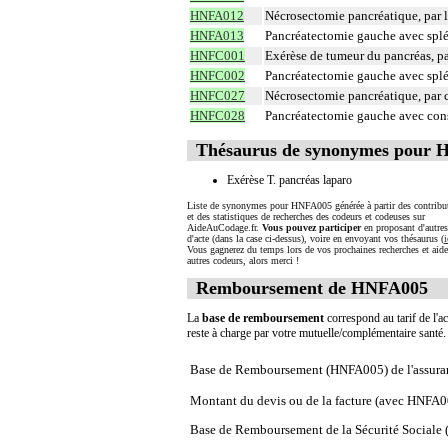
HNFA012
Nécrosectomie pancréatique, par 
HNFA013
Pancréatectomie gauche avec spl
HNFC001
Exérèse de tumeur du pancréas, p
HNFC002
Pancréatectomie gauche avec spl
HNFC027
Nécrosectomie pancréatique, par 
HNFC028
Pancréatectomie gauche avec conse
Thésaurus de synonymes pour
Exérèse T. pancréas laparo
Liste de synonymes pour HNFA005 générée à partir des contribu
et des statistiques de recherches des codeurs et codeuses sur
AideAuCodage.fr.
Vous pouvez participer
en proposant d'autre
d'acte (dans la case ci-dessus), voire en envoyant vos thésaurus (
i
Vous gagnerez du temps lors de vos prochaines recherches et aide
autres codeurs, alors merci !
Remboursement de HNFA005
La
base de remboursement
correspond au tarif de l'ac
reste à charge par votre mutuelle/complémentaire santé
Base de Remboursement (HNFA005) de l'assura
Montant du devis ou de la facture (avec HNFA0
Base de Remboursement de la Sécurité Social