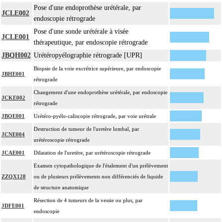
Pose d'une endoprothèse urétérale, par
JCLE002
endoscopie rétrograde
Pose d'une sonde urétérale à visée
JCLE001
thérapeutique, par endoscopie rétrograde
JBQH002
Urétéropyélographie rétrograde [UPR]
Biopsie de la voie excrétrice supérieure, par endoscopie
JBHE001
rétrograde
Changement d'une endoprothèse urétérale, par endoscopie
JCKE002
rétrograde
JBQE001
Urétéro-pyélo-caliscopie rétrograde, par voie urétrale
Destruction de tumeur de l'uretère lombal, par
JCNE004
urétéroscopie rétrograde
JCAE001
Dilatation de l'uretère, par urétéroscopie rétrograde
Examen cytopathologique de l'étalement d'un prélèvement
ZZQX128
ou de plusieurs prélèvements non différenciés de liquide
de structure anatomique
Résection de 4 tumeurs de la vessie ou plus, par
JDFE001
endoscopie