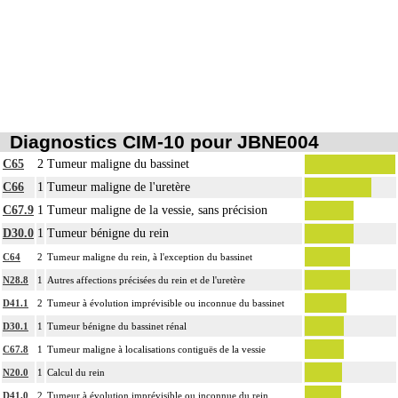
8
collection intraabdominale associée, la toilette péritonéale et/ou la pose de
drain.
Diagnostics CIM-10 pour JBNE004
C65
2
Tumeur maligne du bassinet
C66
1
Tumeur maligne de l'uretère
C67.9
1
Tumeur maligne de la vessie, sans précision
D30.0
1
Tumeur bénigne du rein
C64
2
Tumeur maligne du rein, à l'exception du bassinet
N28.8
1
Autres affections précisées du rein et de l'uretère
D41.1
2
Tumeur à évolution imprévisible ou inconnue du bassinet
D30.1
1
Tumeur bénigne du bassinet rénal
C67.8
1
Tumeur maligne à localisations contiguës de la vessie
N20.0
1
Calcul du rein
D41.0
2
Tumeur à évolution imprévisible ou inconnue du rein