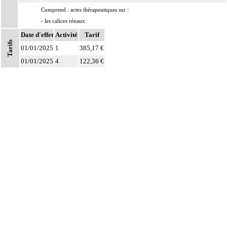
Comprend : actes thérapeutiques sur :
- les calices rénaux
8.2.2
- le bassinet [pelvis] rénal
Date d'effet
Activité
Tarif
Tarifs
- la jonction pyélo-urétérale
01/01/2025
1
385,17 €
- l'uretère
01/01/2025
4
122,36 €
8.2.2
Avec ou sans : drainage de l'uretère
Les actes sur les voies urinaires supérieures, par endoscopie incluent le
8.2.2
contrôle radiologique.
Notes
Les subdivisions suivantes, données à titre facultatif, peuvent être utilisées avec
les codes marqués d'un symbole distinctif pour préciser le mode de drainage
8.2.2
des voies excrétrices :
- A avec drainage par sonde de néphrostomie
- B avec drainage par sonde urétérale
À l'exclusion de : actes concernant la procréation et la grossesse (cf chapitre
8
09)
Les actes sur la cavité de l'abdomen, par coelioscopie ou par
8
rétropéritonéoscopie incluent l'évacuation de collection intraabdominale
associée, la toilette péritonéale et/ou la pose de drain.
Les actes sur la cavité de l'abdomen, par abord direct incluent l'évacuation de