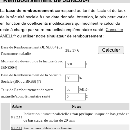
La
base de remboursement
correspond au tarif de l'acte et du taux
de la sécurité sociale à une date donnée. Attention, le prix peut varier
en fonction de coefficients modificateurs qui modifient le calcul du
reste à charge par votre mutuelle/complémentaire santé.
Consulter
AMELI.fr
ou utiliser notre simulateur de remboursement :
Base de Remboursement (JBNE004) de
Calculer
385.17 €
l'assurance maladie
Montant du devis ou de la facture (avec
€
JBNE004)
Base de Remboursement de la Sécurité
%
Sociale (BR ou BRSS)
(?)
%BR+
Taux de Remboursement de votre
mutuelle/complémentaire santé
€
Arbre
Notes
Indication : tumeur calicielle et/ou pyélique unique de bas grade et
8.2.2.11
de bas stade, de moins de 20 mm
8.2.2.11
Avec ou sans : dilatation de l'uretère