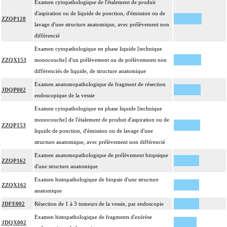
Examen cytopathologique de l'étalement de produit
d'aspiration ou de liquide de ponction, d'émission ou de
ZZQP128
lavage d'une structure anatomique, avec prélèvement non
différencié
Examen cytopathologique en phase liquide [technique
ZZQX153
monocouche] d'un prélèvement ou de prélèvements non
différenciés de liquide, de structure anatomique
Examen anatomopathologique de fragment de résection
JDQP002
endoscopique de la vessie
Examen cytopathologique en phase liquide [technique
monocouche] de l'étalement de produit d'aspiration ou de
ZZQP153
liquide de ponction, d'émission ou de lavage d'une
structure anatomique, avec prélèvement non différencié
Examen anatomopathologique de prélèvement biopsique
ZZQP162
d'une structure anatomique
Examen histopathologique de biopsie d'une structure
ZZQX162
anatomique
JDFE002
Résection de 1 à 3 tumeurs de la vessie, par endoscopie
Examen histopathologique de fragments d'exérèse
JDQX002