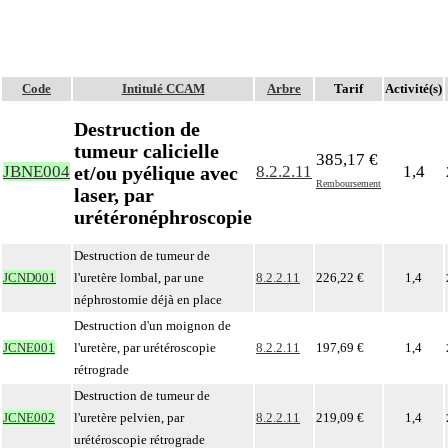
Code
Intitulé CCAM
Arbre
Tarif
Activité(s)
Destruction de
tumeur calicielle
385,17 €
et/ou pyélique avec
JBNE004
8.2.2.11
1,4
Remboursement
laser, par
urétéronéphroscopie
Destruction de tumeur de
JCND001
l'uretère lombal, par une
8.2.2.11
226,22 €
1,4
néphrostomie déjà en place
Destruction d'un moignon de
JCNE001
l'uretère, par urétéroscopie
8.2.2.11
197,69 €
1,4
rétrograde
Destruction de tumeur de
JCNE002
l'uretère pelvien, par
8.2.2.11
219,09 €
1,4
urétéroscopie rétrograde