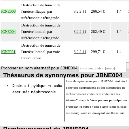
Destruction de tumeur de
JCNE003
l'uretère iliaque, par
8.2.2.11
266,54 €
1,4
urétéroscopie rétrograde
Destruction de tumeur de
JCNE004
l'uretère lombal, par
8.2.2.11
282,49 €
1,4
urétéroscopie rétrograde
Destruction de tumeur de
JCNF001
l'uretère lombal, par voie
8.2.2.11
299,71 €
1,4
transcutanée
Proposer un nom alternatif pour JBNE004
Thésaurus de synonymes pour JBNE004
Liste de synonymes pour JBNE004 générée à
Destruc. t. pyélique +/- calic.
partir des contributions et des statistiques de
laser urét. néphroscopie
recherches des codeurs et codeuses sur
AideAuCodage.fr.
Vous pouvez participer
en
proposant d'autres noms d'acte (dans la case
ci-dessus), voire en envoyant vos thésaurus
Remboursement de JBNE004