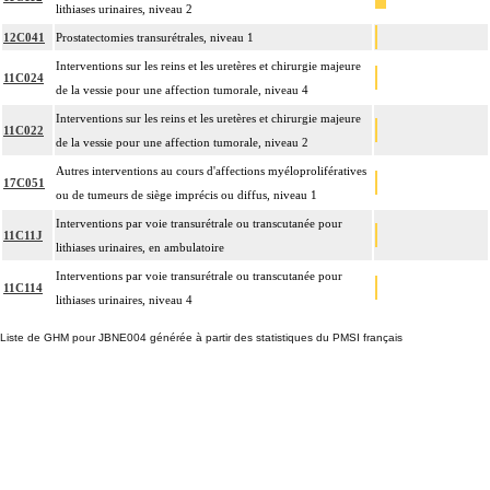
lithiases urinaires, niveau 2
12C041
Prostatectomies transurétrales, niveau 1
Interventions sur les reins et les uretères et chirurgie majeure
11C024
de la vessie pour une affection tumorale, niveau 4
Interventions sur les reins et les uretères et chirurgie majeure
11C022
de la vessie pour une affection tumorale, niveau 2
Autres interventions au cours d'affections myéloprolifératives
17C051
ou de tumeurs de siège imprécis ou diffus, niveau 1
Interventions par voie transurétrale ou transcutanée pour
11C11J
lithiases urinaires, en ambulatoire
Interventions par voie transurétrale ou transcutanée pour
11C114
lithiases urinaires, niveau 4
Liste de GHM pour JBNE004 générée à partir des statistiques du PMSI français