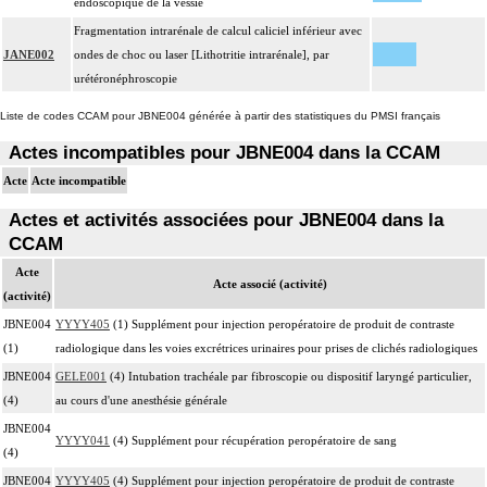
endoscopique de la vessie
Fragmentation intrarénale de calcul caliciel inférieur avec
JANE002
ondes de choc ou laser [Lithotritie intrarénale], par
urétéronéphroscopie
Liste de codes CCAM pour JBNE004 générée à partir des statistiques du PMSI français
Actes incompatibles pour JBNE004 dans la CCAM
Acte
Acte incompatible
Actes et activités associées pour JBNE004 dans la
CCAM
Acte
Acte associé (activité)
(activité)
JBNE004
YYYY405
(1) Supplément pour injection peropératoire de produit de contraste
(1)
radiologique dans les voies excrétrices urinaires pour prises de clichés radiologiques
JBNE004
GELE001
(4) Intubation trachéale par fibroscopie ou dispositif laryngé particulier,
(4)
au cours d'une anesthésie générale
JBNE004
YYYY041
(4) Supplément pour récupération peropératoire de sang
(4)
JBNE004
YYYY405
(4) Supplément pour injection peropératoire de produit de contraste