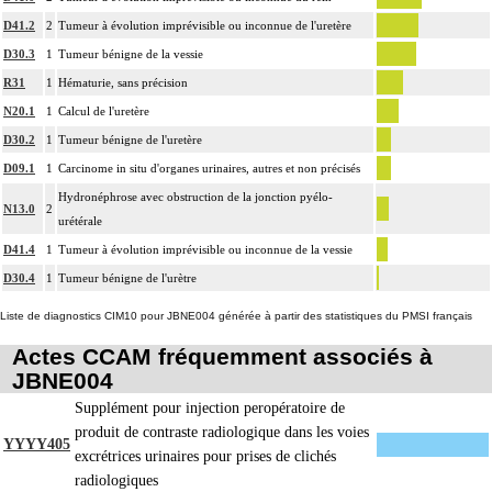
D41.2
2
Tumeur à évolution imprévisible ou inconnue de l'uretère
D30.3
1
Tumeur bénigne de la vessie
R31
1
Hématurie, sans précision
N20.1
1
Calcul de l'uretère
D30.2
1
Tumeur bénigne de l'uretère
D09.1
1
Carcinome in situ d'organes urinaires, autres et non précisés
Hydronéphrose avec obstruction de la jonction pyélo-
N13.0
2
urétérale
D41.4
1
Tumeur à évolution imprévisible ou inconnue de la vessie
D30.4
1
Tumeur bénigne de l'urètre
Liste de diagnostics CIM10 pour JBNE004 générée à partir des statistiques du PMSI français
Actes CCAM fréquemment associés à
JBNE004
Supplément pour injection peropératoire de
produit de contraste radiologique dans les voies
YYYY405
excrétrices urinaires pour prises de clichés
radiologiques