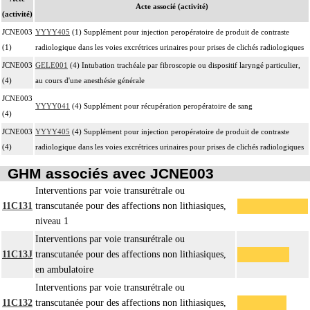
Acte associé (activité)
(activité)
JCNE003
YYYY405
(1) Supplément pour injection peropératoire de produit de contraste
(1)
radiologique dans les voies excrétrices urinaires pour prises de clichés radiologiques
JCNE003
GELE001
(4) Intubation trachéale par fibroscopie ou dispositif laryngé particulier,
(4)
au cours d'une anesthésie générale
JCNE003
YYYY041
(4) Supplément pour récupération peropératoire de sang
(4)
JCNE003
YYYY405
(4) Supplément pour injection peropératoire de produit de contraste
(4)
radiologique dans les voies excrétrices urinaires pour prises de clichés radiologiques
GHM associés avec JCNE003
Interventions par voie transurétrale ou
11C131
transcutanée pour des affections non lithiasiques,
niveau 1
Interventions par voie transurétrale ou
11C13J
transcutanée pour des affections non lithiasiques,
en ambulatoire
Interventions par voie transurétrale ou
11C132
transcutanée pour des affections non lithiasiques,