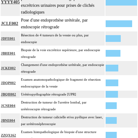
YYYY405
excrétrices urinaires pour prises de clichés
radiologiques
Pose d'une endoprothèse urétérale, par
JCLE002
endoscopie rétrograde
Résection de 4 tumeurs de la vessie ou plus, par
JDFE001
endoscopie
Biopsie de la voie excrétrice supérieure, par endoscopie
JBHE001
rétrograde
Changement d'une endoprothèse urétérale, par endoscopie
JCKE002
rétrograde
Examen anatomopathologique de fragment de résection
JDQP002
endoscopique de la vessie
JBQH002
Urétéropyélographie rétrograde [UPR]
Destruction de tumeur de l'uretère lombal, par
JCNE004
urétéroscopie rétrograde
Destruction de tumeur calicielle et/ou pyélique avec laser,
JBNE004
par urétéronéphroscopie
Examen histopathologique de biopsie d'une structure
ZZQX162