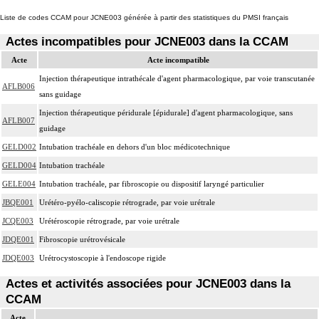
Liste de codes CCAM pour JCNE003 générée à partir des statistiques du PMSI français
Actes incompatibles pour JCNE003 dans la CCAM
Acte
Acte incompatible
Injection thérapeutique intrathécale d'agent pharmacologique, par voie transcutanée
AFLB006
sans guidage
Injection thérapeutique péridurale [épidurale] d'agent pharmacologique, sans
AFLB007
guidage
GELD002
Intubation trachéale en dehors d'un bloc médicotechnique
GELD004
Intubation trachéale
GELE004
Intubation trachéale, par fibroscopie ou dispositif laryngé particulier
JBQE001
Urétéro-pyélo-caliscopie rétrograde, par voie urétrale
JCQE003
Urétéroscopie rétrograde, par voie urétrale
JDQE001
Fibroscopie urétrovésicale
JDQE003
Urétrocystoscopie à l'endoscope rigide
Actes et activités associées pour JCNE003 dans la
CCAM
Acte