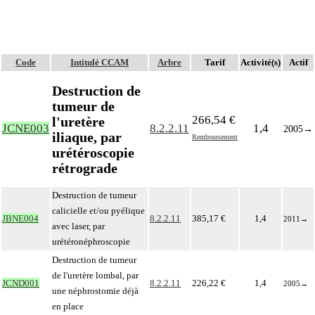
Code
Intitulé CCAM
Arbre
Tarif
Activité(s)
Actif
Destruction de
tumeur de
266,54 €
l'uretère
JCNE003
8.2.2.11
1,4
2005
→
iliaque, par
Remboursement
urétéroscopie
rétrograde
Destruction de tumeur
calicielle et/ou pyélique
JBNE004
8.2.2.11
385,17 €
1,4
2011
→
avec laser, par
urétéronéphroscopie
Destruction de tumeur
de l'uretère lombal, par
JCND001
8.2.2.11
226,22 €
1,4
2005
→
une néphrostomie déjà
en place