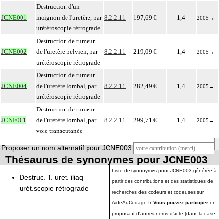
Destruction d'un
JCNE001
moignon de l'uretère, par
8.2.2.11
197,69 €
1,4
2005
→
urétéroscopie rétrograde
Destruction de tumeur
JCNE002
de l'uretère pelvien, par
8.2.2.11
219,09 €
1,4
2005
→
urétéroscopie rétrograde
Destruction de tumeur
JCNE004
de l'uretère lombal, par
8.2.2.11
282,49 €
1,4
2005
→
urétéroscopie rétrograde
Destruction de tumeur
JCNF001
de l'uretère lombal, par
8.2.2.11
299,71 €
1,4
2005
→
voie transcutanée
Proposer un nom alternatif pour JCNE003
Thésaurus de synonymes pour JCNE003
Liste de synonymes pour JCNE003 générée à
Destruc. T. uret. iliaq
partir des contributions et des statistiques de
urét.scopie rétrograde
recherches des codeurs et codeuses sur
AideAuCodage.fr.
Vous pouvez participer
en
proposant d'autres noms d'acte (dans la case