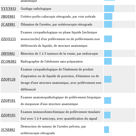
anatomique
YYYY033
Guidage radiologique
JBQE001
Urétéro-pyélo-caliscopie rétrograde, par voie urétrale
JCAE001
Dilatation de l'uretère, par urétéroscopie rétrograde
Examen cytopathologique en phase liquide [technique
ZZQX153
monocouche] d'un prélèvement ou de prélèvements non
différenciés de liquide, de structure anatomique
JDFE002
Résection de 1 à 3 tumeurs de la vessie, par endoscopie
ZCQK002
Radiographie de l'abdomen sans préparation
Examen cytopathologique de l'étalement de produit
d'aspiration ou de liquide de ponction, d'émission ou de
ZZQP128
lavage d'une structure anatomique, avec prélèvement non
différencié
Examen anatomopathologique de prélèvement biopsique
ZZQP101
de muqueuse d'une structure anatomique
Examen immunohistochimique de prélèvement tissulaire
ZZQP195
fixé avec 1 à 4 anticorps, avec quantification du signal
Destruction de tumeur de l'uretère pelvien, par
JCNE002
urétéroscopie rétrograde