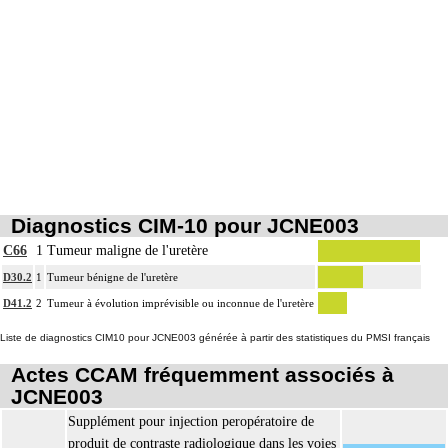
Les actes sur la cavité de l'abdomen, par abord direct incluent l'évacuation de
8
collection intraabdominale associée, la toilette péritonéale et/ou la pose de
drain.
Diagnostics CIM-10 pour JCNE003
C66
1
Tumeur maligne de l'uretère
D30.2
1
Tumeur bénigne de l'uretère
D41.2
2
Tumeur à évolution imprévisible ou inconnue de l'uretère
Liste de diagnostics CIM10 pour JCNE003 générée à partir des statistiques du PMSI français
Actes CCAM fréquemment associés à
JCNE003
Supplément pour injection peropératoire de
produit de contraste radiologique dans les voies