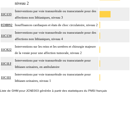
niveau 2
Interventions par voie transurétrale ou transcutanée pour des
11C133
affections non lithiasiques, niveau 3
05M092
Insuffisances cardiaques et états de choc circulatoire, niveau 2
Interventions par voie transurétrale ou transcutanée pour des
11C134
affections non lithiasiques, niveau 4
Interventions sur les reins et les uretères et chirurgie majeure
11C022
de la vessie pour une affection tumorale, niveau 2
Interventions par voie transurétrale ou transcutanée pour
11C11J
lithiases urinaires, en ambulatoire
Interventions par voie transurétrale ou transcutanée pour
11C111
lithiases urinaires, niveau 1
Liste de GHM pour JCNE003 générée à partir des statistiques du PMSI français