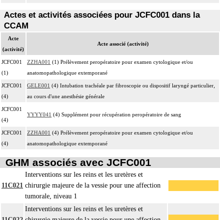
Actes et activités associées pour JCFC001 dans la
CCAM
Acte
Acte associé (activité)
(activité)
JCFC001
ZZHA001
(1) Prélèvement peropératoire pour examen cytologique et/ou
(1)
anatomopathologique extemporané
JCFC001
GELE001
(4) Intubation trachéale par fibroscopie ou dispositif laryngé particulier,
(4)
au cours d'une anesthésie générale
JCFC001
YYYY041
(4) Supplément pour récupération peropératoire de sang
(4)
JCFC001
ZZHA001
(4) Prélèvement peropératoire pour examen cytologique et/ou
(4)
anatomopathologique extemporané
GHM associés avec JCFC001
Interventions sur les reins et les uretères et
11C021
chirurgie majeure de la vessie pour une affection
tumorale, niveau 1
Interventions sur les reins et les uretères et
11C022
chirurgie majeure de la vessie pour une affection