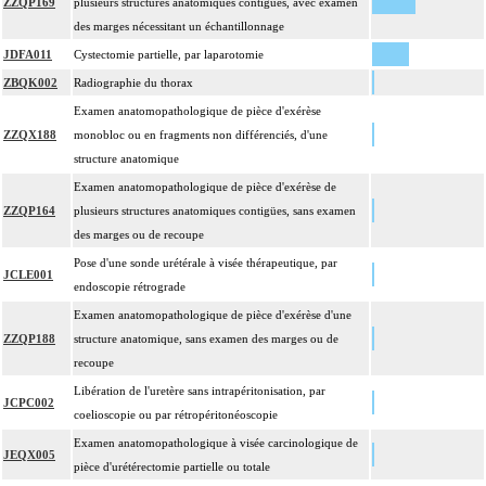
ZZQP169
plusieurs structures anatomiques contiguës, avec examen
des marges nécessitant un échantillonnage
JDFA011
Cystectomie partielle, par laparotomie
ZBQK002
Radiographie du thorax
Examen anatomopathologique de pièce d'exérèse
ZZQX188
monobloc ou en fragments non différenciés, d'une
structure anatomique
Examen anatomopathologique de pièce d'exérèse de
ZZQP164
plusieurs structures anatomiques contigües, sans examen
des marges ou de recoupe
Pose d'une sonde urétérale à visée thérapeutique, par
JCLE001
endoscopie rétrograde
Examen anatomopathologique de pièce d'exérèse d'une
ZZQP188
structure anatomique, sans examen des marges ou de
recoupe
Libération de l'uretère sans intrapéritonisation, par
JCPC002
coelioscopie ou par rétropéritonéoscopie
Examen anatomopathologique à visée carcinologique de
JEQX005
pièce d'urétérectomie partielle ou totale