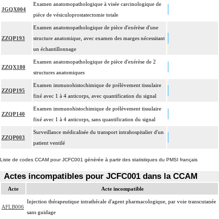
Examen anatomopathologique à visée carcinologique de
JGQX004
pièce de vésiculoprostatectomie totale
Examen anatomopathologique de pièce d'exérèse d'une
ZZQP193
structure anatomique, avec examen des marges nécessitant
un échantillonnage
Examen anatomopathologique de pièce d'exérèse de 2
ZZQX180
structures anatomiques
Examen immunohistochimique de prélèvement tissulaire
ZZQP195
fixé avec 1 à 4 anticorps, avec quantification du signal
Examen immunohistochimique de prélèvement tissulaire
ZZQP140
fixé avec 1 à 4 anticorps, sans quantification du signal
Surveillance médicalisée du transport intrahospitalier d'un
ZZQP003
patient ventilé
Liste de codes CCAM pour JCFC001 générée à partir des statistiques du PMSI français
Actes incompatibles pour JCFC001 dans la CCAM
Acte
Acte incompatible
Injection thérapeutique intrathécale d'agent pharmacologique, par voie transcutanée
AFLB006
sans guidage