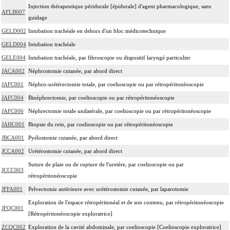
Injection thérapeutique péridurale [épidurale] d'agent pharmacologique, sans
AFLB007
guidage
GELD002
Intubation trachéale en dehors d'un bloc médicotechnique
GELD004
Intubation trachéale
GELE004
Intubation trachéale, par fibroscopie ou dispositif laryngé particulier
JACA002
Néphrostomie cutanée, par abord direct
JAFC001
Néphro-urétérectomie totale, par coelioscopie ou par rétropéritonéoscopie
JAFC004
Binéphrectomie, par coelioscopie ou par rétropéritonéoscopie
JAFC006
Néphrectomie totale unilatérale, par coelioscopie ou par rétropéritonéoscopie
JAHC001
Biopsie du rein, par coelioscopie ou par rétropéritonéoscopie
JBCA001
Pyélostomie cutanée, par abord direct
JCCA002
Urétérostomie cutanée, par abord direct
Suture de plaie ou de rupture de l'uretère, par coelioscopie ou par
JCCC003
rétropéritonéoscopie
JFFA001
Pelvectomie antérieure avec urétérostomie cutanée, par laparotomie
Exploration de l'espace rétropéritonéal et de son contenu, par rétropéritonéoscopie
JFQC001
[Rétropéritonéoscopie exploratrice]
ZCQC002
Exploration de la cavité abdominale, par coelioscopie [Coelioscopie exploratrice]