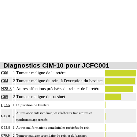
Diagnostics CIM-10 pour JCFC001
C66
1
Tumeur maligne de l'uretère
C64
2
Tumeur maligne du rein, à l'exception du bassinet
N28.8
1
Autres affections précisées du rein et de l'uretère
C65
2
Tumeur maligne du bassinet
Q62.5
1
Duplication de l'uretère
Autres accidents ischémiques cérébraux transitoires et
G45.8
2
syndromes apparentés
Q63.8
1
Autres malformations congénitales précisées du rein
C79.0
2
Tumeur maligne secondaire du rein et du bassinet