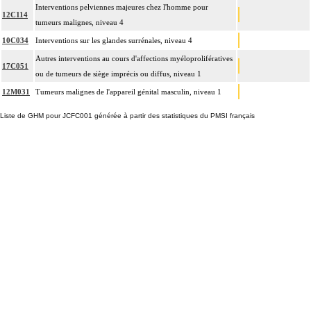
Interventions pelviennes majeures chez l'homme pour
12C114
tumeurs malignes, niveau 4
10C034
Interventions sur les glandes surrénales, niveau 4
Autres interventions au cours d'affections myéloprolifératives
17C051
ou de tumeurs de siège imprécis ou diffus, niveau 1
12M031
Tumeurs malignes de l'appareil génital masculin, niveau 1
Liste de GHM pour JCFC001 générée à partir des statistiques du PMSI français