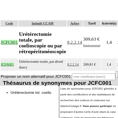
Code
Intitulé CCAM
Arbre
Tarif
Activité(s)
Urétérectomie
309,63 €
totale, par
JCFC001
8.2.2.14
1,4
coelioscopie ou par
Remboursement
rétropéritonéoscopie
Urétérectomie totale, par abord
JCFA001
8.2.2.14
269,81 €
1,4
direct
Proposer un nom alternatif pour JCFC001
Thésaurus de synonymes pour JCFC001
Liste de synonymes pour JCFC001 générée à
Urétérectomie tot. coelio
partir des contributions et des statistiques de
recherches des codeurs et codeuses sur
AideAuCodage.fr.
Vous pouvez participer
en
proposant d'autres noms d'acte (dans la case
ci-dessus), voire en envoyant vos thésaurus