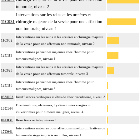
tumorale, niveau 2
Interventions sur les reins et les uretères et
11C031
chirurgie majeure de la vessie pour une affection
non tumorale, niveau 1
Interventions sur les reins et les uretères et chirurgie majeure
11C032
de la vessie pour une affection non tumorale, niveau 2
Interventions pelviennes majeures chez l'homme pour
12C111
tumeurs malignes, niveau 1
Interventions sur les reins et les uretères et chirurgie majeure
11C023
de la vessie pour une affection tumorale, niveau 3
Interventions pelviennes majeures chez l'homme pour
12C113
tumeurs malignes, niveau 3
05M093
Insuffisances cardiaques et états de choc circulatoire, niveau 3
Exentérations pelviennes, hystérectomies élargies ou
13C144
vulvectomies pour tumeurs malignes, niveau 4
06C031
Résections rectales, niveau 1
Interventions majeures pour affections myéloprolifératives ou
17C041
tumeurs de siège imprécis ou diffus, niveau 1