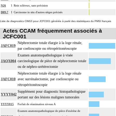
N26
1
Rein scléreux, sans précision
D09.7
1
Carcinome in situ d'autres sièges précisés
Liste de diagnostics CIM10 pour JCFC001 générée à partir des statistiques du PMSI français
Actes CCAM fréquemment associés à
JCFC001
Néphrectomie totale élargie à la loge rénale,
JAFC019
par coelioscopie ou rétropéritonéoscopie
Examen anatomopathologique à visée
JAQX004
carcinologique de pièce de néphrectomie totale
ou de néphro-urétérectomie
Néphrectomie totale élargie à la loge rénale
JAFC010
avec surrénalectomie, par coelioscopie ou
rétropéritonéoscopie
Supplément pour diagnostic histopathologique
YYYY042
portant sur des lésions malignes tumorales
YYYY015
Forfait de réanimation niveau A
Examen anatomopathologique de pièce d'exérèse de