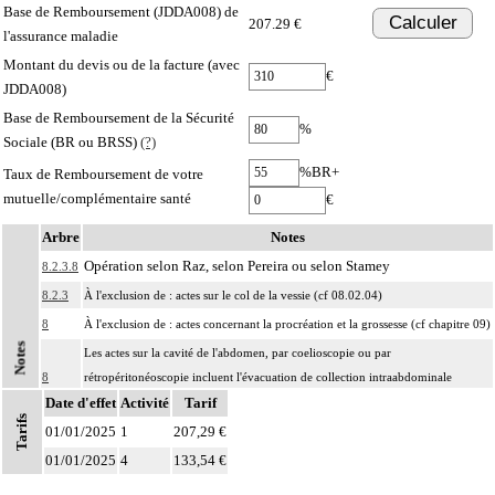
Base de Remboursement (JDDA008) de
Calculer
207.29 €
l'assurance maladie
Montant du devis ou de la facture (avec
€
JDDA008)
Base de Remboursement de la Sécurité
%
Sociale (BR ou BRSS)
(?)
%BR+
Taux de Remboursement de votre
mutuelle/complémentaire santé
€
Arbre
Notes
Opération selon Raz, selon Pereira ou selon Stamey
8.2.3.8
8.2.3
À l'exclusion de : actes sur le col de la vessie (cf 08.02.04)
8
À l'exclusion de : actes concernant la procréation et la grossesse (cf chapitre 09)
Notes
Les actes sur la cavité de l'abdomen, par coelioscopie ou par
8
rétropéritonéoscopie incluent l'évacuation de collection intraabdominale
Date d'effet
associée, la toilette péritonéale et/ou la pose de drain.
Activité
Tarif
Tarifs
01/01/2025
Les actes sur la cavité de l'abdomen, par abord direct incluent l'évacuation de
1
207,29 €
8
collection intraabdominale associée, la toilette péritonéale et/ou la pose de
01/01/2025
4
133,54 €
drain.