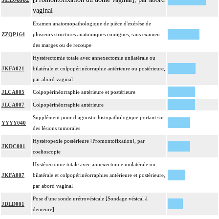
vaginal
Examen anatomopathologique de pièce d'exérèse de
ZZQP164
plusieurs structures anatomiques contigües, sans examen
des marges ou de recoupe
Hystérectomie totale avec annexectomie unilatérale ou
JKFA021
bilatérale et colpopérinéorraphie antérieure ou postérieure,
par abord vaginal
JLCA005
Colpopérinéorraphie antérieure et postérieure
JLCA007
Colpopérinéorraphie antérieure
Supplément pour diagnostic histopathologique portant sur
YYYY040
des lésions tumorales
Hystéropexie postérieure [Promontofixation], par
JKDC001
coelioscopie
Hystérectomie totale avec annexectomie unilatérale ou
JKFA007
bilatérale et colpopérinéorraphies antérieure et postérieure,
par abord vaginal
Pose d'une sonde urétrovésicale [Sondage vésical à
JDLD001
demeure]