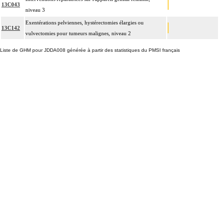
13C043
niveau 3
Exentérations pelviennes, hystérectomies élargies ou
13C142
vulvectomies pour tumeurs malignes, niveau 2
Liste de GHM pour JDDA008 générée à partir des statistiques du PMSI français