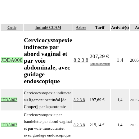
Code
Intitulé CCAM
Arbre
Tarif
Activité(s)
Ac
Cervicocystopexie
indirecte par
abord vaginal et
207,29 €
par voie
JDDA008
8.2.3.8
1,4
2005
Remboursement
abdominale, avec
guidage
endoscopique
Cervicocystopexie indirecte
JDDA002
au ligament pectinéal [de
8.2.3.8
197,69 €
1,4
2005
Cooper], par laparotomie
Cervicocystopexie par
bandelette par abord vaginal
JDDA003
8.2.3.8
215,14 €
1,4
2005
et par voie transcutanée,
avec guidage endoscopique