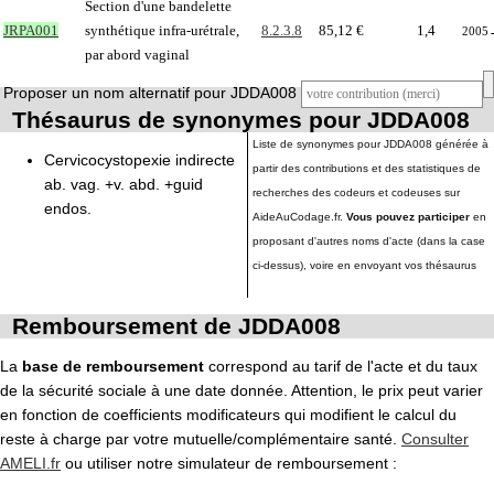
Section d'une bandelette
JRPA001
synthétique infra-urétrale,
8.2.3.8
85,12 €
1,4
2005
par abord vaginal
Proposer un nom alternatif pour JDDA008
Thésaurus de synonymes pour JDDA008
Liste de synonymes pour JDDA008 générée à
Cervicocystopexie indirecte
partir des contributions et des statistiques de
ab. vag. +v. abd. +guid
recherches des codeurs et codeuses sur
endos.
AideAuCodage.fr.
Vous pouvez participer
en
proposant d'autres noms d'acte (dans la case
ci-dessus), voire en envoyant vos thésaurus
Remboursement de JDDA008
La
base de remboursement
correspond au tarif de l'acte et du taux
de la sécurité sociale à une date donnée. Attention, le prix peut varier
en fonction de coefficients modificateurs qui modifient le calcul du
reste à charge par votre mutuelle/complémentaire santé.
Consulter
AMELI.fr
ou utiliser notre simulateur de remboursement :