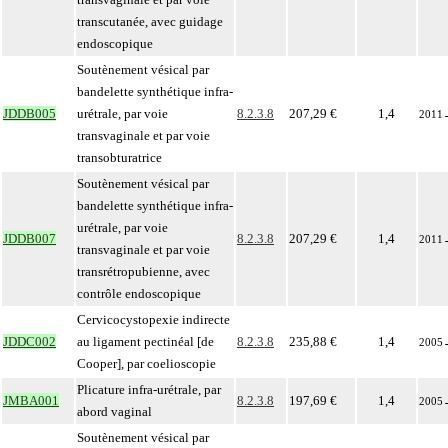
transcutanée, avec guidage
endoscopique
Soutènement vésical par
bandelette synthétique infra-
JDDB005
urétrale, par voie
8.2.3.8
207,29 €
1,4
2011
transvaginale et par voie
transobturatrice
Soutènement vésical par
bandelette synthétique infra-
urétrale, par voie
JDDB007
8.2.3.8
207,29 €
1,4
2011
transvaginale et par voie
transrétropubienne, avec
contrôle endoscopique
Cervicocystopexie indirecte
JDDC002
au ligament pectinéal [de
8.2.3.8
235,88 €
1,4
2005
Cooper], par coelioscopie
Plicature infra-urétrale, par
JMBA001
8.2.3.8
197,69 €
1,4
2005
abord vaginal
Soutènement vésical par