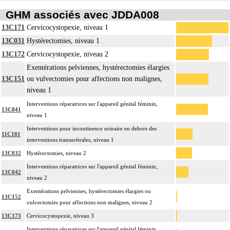
GHM associés avec JDDA008
13C171
Cervicocystopexie, niveau 1
13C031
Hystérectomies, niveau 1
13C172
Cervicocystopexie, niveau 2
Exentérations pelviennes, hystérectomies élargies
13C151
ou vulvectomies pour affections non malignes,
niveau 1
Interventions réparatrices sur l'appareil génital féminin,
13C041
niveau 1
Interventions pour incontinence urinaire en dehors des
11C101
interventions transurétrales, niveau 1
13C032
Hystérectomies, niveau 2
Interventions réparatrices sur l'appareil génital féminin,
13C042
niveau 2
Exentérations pelviennes, hystérectomies élargies ou
13C152
vulvectomies pour affections non malignes, niveau 2
13C173
Cervicocystopexie, niveau 3
Interventions réparatrices sur l'appareil génital féminin,