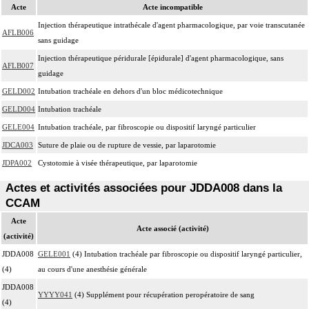
Acte
Acte incompatible
Injection thérapeutique intrathécale d'agent pharmacologique, par voie transcutanée
AFLB006
sans guidage
Injection thérapeutique péridurale [épidurale] d'agent pharmacologique, sans
AFLB007
guidage
GELD002
Intubation trachéale en dehors d'un bloc médicotechnique
GELD004
Intubation trachéale
GELE004
Intubation trachéale, par fibroscopie ou dispositif laryngé particulier
JDCA003
Suture de plaie ou de rupture de vessie, par laparotomie
JDPA002
Cystotomie à visée thérapeutique, par laparotomie
Actes et activités associées pour JDDA008 dans la
CCAM
Acte
Acte associé (activité)
(activité)
JDDA008
GELE001
(4) Intubation trachéale par fibroscopie ou dispositif laryngé particulier,
(4)
au cours d'une anesthésie générale
JDDA008
YYYY041
(4) Supplément pour récupération peropératoire de sang
(4)