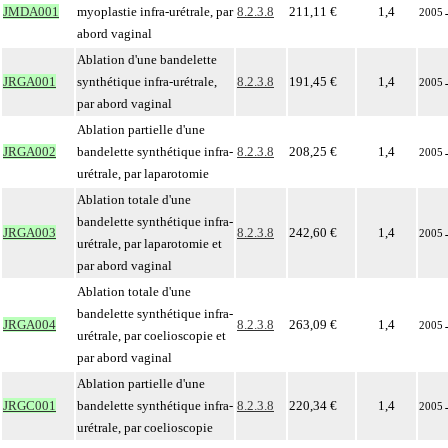
JMDA001
myoplastie infra-urétrale, par
8.2.3.8
211,11 €
1,4
2005
abord vaginal
Ablation d'une bandelette
JRGA001
synthétique infra-urétrale,
8.2.3.8
191,45 €
1,4
2005
par abord vaginal
Ablation partielle d'une
JRGA002
bandelette synthétique infra-
8.2.3.8
208,25 €
1,4
2005
urétrale, par laparotomie
Ablation totale d'une
bandelette synthétique infra-
JRGA003
8.2.3.8
242,60 €
1,4
2005
urétrale, par laparotomie et
par abord vaginal
Ablation totale d'une
bandelette synthétique infra-
JRGA004
8.2.3.8
263,09 €
1,4
2005
urétrale, par coelioscopie et
par abord vaginal
Ablation partielle d'une
JRGC001
bandelette synthétique infra-
8.2.3.8
220,34 €
1,4
2005
urétrale, par coelioscopie