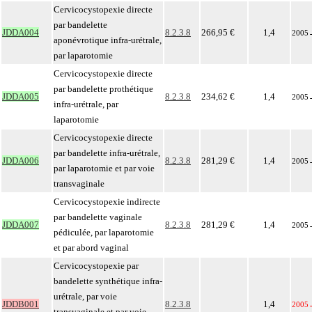
Cervicocystopexie directe
par bandelette
JDDA004
8.2.3.8
266,95 €
1,4
2005
aponévrotique infra-urétrale,
par laparotomie
Cervicocystopexie directe
par bandelette prothétique
JDDA005
8.2.3.8
234,62 €
1,4
2005
infra-urétrale, par
laparotomie
Cervicocystopexie directe
par bandelette infra-urétrale,
JDDA006
8.2.3.8
281,29 €
1,4
2005
par laparotomie et par voie
transvaginale
Cervicocystopexie indirecte
par bandelette vaginale
JDDA007
8.2.3.8
281,29 €
1,4
2005
pédiculée, par laparotomie
et par abord vaginal
Cervicocystopexie par
bandelette synthétique infra-
urétrale, par voie
JDDB001
8.2.3.8
1,4
2005
transvaginale et par voie