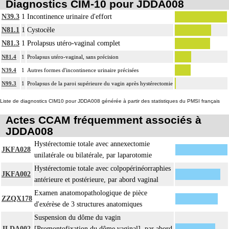
Diagnostics CIM-10 pour JDDA008
N39.3
1
Incontinence urinaire d'effort
N81.1
1
Cystocèle
N81.3
1
Prolapsus utéro-vaginal complet
N81.4
1
Prolapsus utéro-vaginal, sans précision
N39.4
1
Autres formes d'incontinence urinaire précisées
N99.3
1
Prolapsus de la paroi supérieure du vagin après hystérectomie
Liste de diagnostics CIM10 pour JDDA008 générée à partir des statistiques du PMSI français
Actes CCAM fréquemment associés à
JDDA008
Hystérectomie totale avec annexectomie
JKFA028
unilatérale ou bilatérale, par laparotomie
Hystérectomie totale avec colpopérinéorraphies
JKFA002
antérieure et postérieure, par abord vaginal
Examen anatomopathologique de pièce
ZZQX178
d'exérèse de 3 structures anatomiques
Suspension du dôme du vagin
JLDA002
[Promontofixation du dôme vaginal], par abord