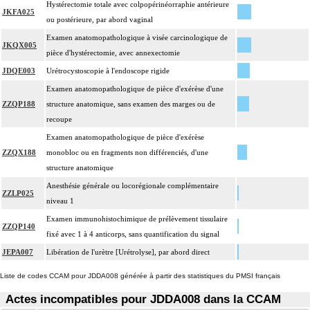
Hystérectomie totale avec colpopérinéorraphie antérieure
JKFA025
ou postérieure, par abord vaginal
Examen anatomopathologique à visée carcinologique de
JKQX005
pièce d'hystérectomie, avec annexectomie
JDQE003
Urétrocystoscopie à l'endoscope rigide
Examen anatomopathologique de pièce d'exérèse d'une
ZZQP188
structure anatomique, sans examen des marges ou de
recoupe
Examen anatomopathologique de pièce d'exérèse
ZZQX188
monobloc ou en fragments non différenciés, d'une
structure anatomique
Anesthésie générale ou locorégionale complémentaire
ZZLP025
niveau 1
Examen immunohistochimique de prélèvement tissulaire
ZZQP140
fixé avec 1 à 4 anticorps, sans quantification du signal
JEPA007
Libération de l'urètre [Urétrolyse], par abord direct
Liste de codes CCAM pour JDDA008 générée à partir des statistiques du PMSI français
Actes incompatibles pour JDDA008 dans la CCAM