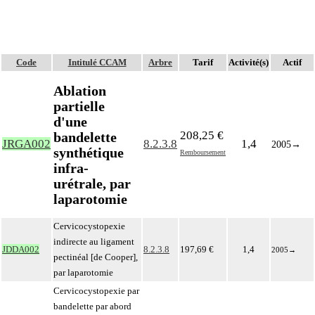
Code
Intitulé CCAM
Arbre
Tarif
Activité(s)
Actif
Ablation
partielle
d'une
208,25 €
bandelette
JRGA002
8.2.3.8
1,4
2005
→
synthétique
Remboursement
infra-
urétrale, par
laparotomie
Cervicocystopexie
indirecte au ligament
JDDA002
8.2.3.8
197,69 €
1,4
2005
→
pectinéal [de Cooper],
par laparotomie
Cervicocystopexie par
bandelette par abord