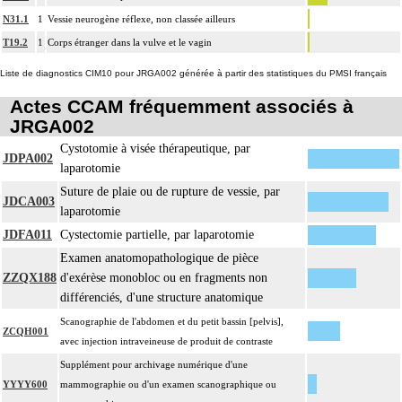
N31.1
1
Vessie neurogène réflexe, non classée ailleurs
T19.2
1
Corps étranger dans la vulve et le vagin
Liste de diagnostics CIM10 pour JRGA002 générée à partir des statistiques du PMSI français
Actes CCAM fréquemment associés à
JRGA002
Cystotomie à visée thérapeutique, par
JDPA002
laparotomie
Suture de plaie ou de rupture de vessie, par
JDCA003
laparotomie
JDFA011
Cystectomie partielle, par laparotomie
Examen anatomopathologique de pièce
ZZQX188
d'exérèse monobloc ou en fragments non
différenciés, d'une structure anatomique
Scanographie de l'abdomen et du petit bassin [pelvis],
ZCQH001
avec injection intraveineuse de produit de contraste
Supplément pour archivage numérique d'une
YYYY600
mammographie ou d'un examen scanographique ou