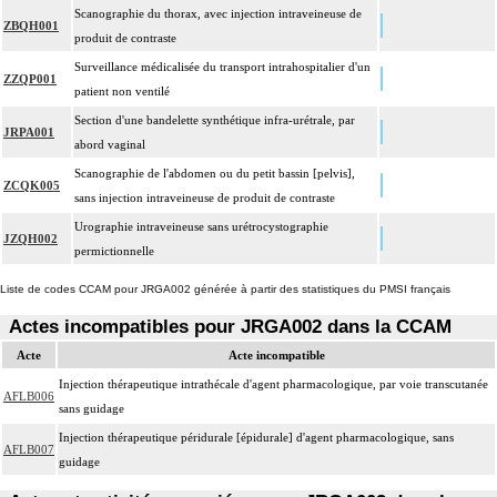
Scanographie du thorax, avec injection intraveineuse de
ZBQH001
produit de contraste
Surveillance médicalisée du transport intrahospitalier d'un
ZZQP001
patient non ventilé
Section d'une bandelette synthétique infra-urétrale, par
JRPA001
abord vaginal
Scanographie de l'abdomen ou du petit bassin [pelvis],
ZCQK005
sans injection intraveineuse de produit de contraste
Urographie intraveineuse sans urétrocystographie
JZQH002
permictionnelle
Liste de codes CCAM pour JRGA002 générée à partir des statistiques du PMSI français
Actes incompatibles pour JRGA002 dans la CCAM
Acte
Acte incompatible
Injection thérapeutique intrathécale d'agent pharmacologique, par voie transcutanée
AFLB006
sans guidage
Injection thérapeutique péridurale [épidurale] d'agent pharmacologique, sans
AFLB007
guidage