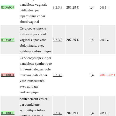
bandelette vaginale
JDDA007
8.2.3.8
281,29 €
1,4
2005
→
pédiculée, par
laparotomie et par
abord vaginal
Cervicocystopexie
indirecte par abord
JDDA008
vaginal et par voie
8.2.3.8
207,29 €
1,4
2005
→
abdominale, avec
guidage endoscopique
Cervicocystopexie par
bandelette synthétique
infra-urétrale, par voie
JDDB001
transvaginale et par
8.2.3.8
1,4
2005
→
2011
voie transcutanée,
avec guidage
endoscopique
Soutènement vésical
par bandelette
synthétique infra-
JDDB005
8.2.3.8
207,29 €
1,4
2011
→
urétrale, par voie