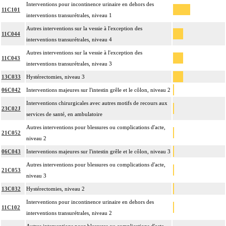
Interventions pour incontinence urinaire en dehors des
11C101
interventions transurétrales, niveau 1
Autres interventions sur la vessie à l'exception des
11C044
interventions transurétrales, niveau 4
Autres interventions sur la vessie à l'exception des
11C043
interventions transurétrales, niveau 3
13C033
Hystérectomies, niveau 3
06C042
Interventions majeures sur l'intestin grêle et le côlon, niveau 2
Interventions chirurgicales avec autres motifs de recours aux
23C02J
services de santé, en ambulatoire
Autres interventions pour blessures ou complications d'acte,
21C052
niveau 2
06C043
Interventions majeures sur l'intestin grêle et le côlon, niveau 3
Autres interventions pour blessures ou complications d'acte,
21C053
niveau 3
13C032
Hystérectomies, niveau 2
Interventions pour incontinence urinaire en dehors des
11C102
interventions transurétrales, niveau 2