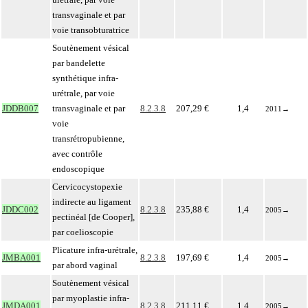
transvaginale et par
voie transobturatrice
Soutènement vésical
par bandelette
synthétique infra-
urétrale, par voie
JDDB007
transvaginale et par
8.2.3.8
207,29 €
1,4
2011
→
voie
transrétropubienne,
avec contrôle
endoscopique
Cervicocystopexie
indirecte au ligament
JDDC002
8.2.3.8
235,88 €
1,4
2005
→
pectinéal [de Cooper],
par coelioscopie
Plicature infra-urétrale,
JMBA001
8.2.3.8
197,69 €
1,4
2005
→
par abord vaginal
Soutènement vésical
par myoplastie infra-
JMDA001
8.2.3.8
211,11 €
1,4
2005
→