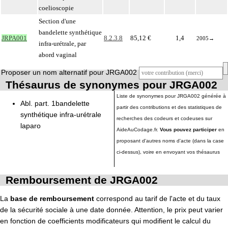
coelioscopie
Section d'une
bandelette synthétique
JRPA001
8.2.3.8
85,12 €
1,4
2005
→
infra-urétrale, par
abord vaginal
Proposer un nom alternatif pour JRGA002
Thésaurus de synonymes pour JRGA002
Liste de synonymes pour JRGA002 générée à
Abl. part. 1bandelette
partir des contributions et des statistiques de
synthétique infra-urétrale
recherches des codeurs et codeuses sur
laparo
AideAuCodage.fr.
Vous pouvez participer
en
proposant d'autres noms d'acte (dans la case
ci-dessus), voire en envoyant vos thésaurus
Remboursement de JRGA002
La
base de remboursement
correspond au tarif de l'acte et du taux
de la sécurité sociale à une date donnée. Attention, le prix peut varier
en fonction de coefficients modificateurs qui modifient le calcul du