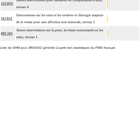
Autres interventions pour blessures ou complications d'acte,
21C054
niveau 4
Interventions sur les reins et les uretères et chirurgie majeure
11C031
de la vessie pour une affection non tumorale, niveau 1
Autres interventions sur la peau, les tissus souscutanés ou les
09C101
seins, niveau 1
Liste de GHM pour JRGA002 générée à partir des statistiques du PMSI français