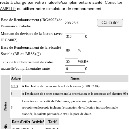
reste à charge par votre mutuelle/complémentaire santé.
Consulter
AMELI.fr
ou utiliser notre simulateur de remboursement :
Base de Remboursement (JRGA002) de
Calculer
208.25 €
l'assurance maladie
Montant du devis ou de la facture (avec
€
JRGA002)
Base de Remboursement de la Sécurité
%
Sociale (BR ou BRSS)
(?)
%BR+
Taux de Remboursement de votre
mutuelle/complémentaire santé
€
Arbre
Notes
8.2.3
À l'exclusion de : actes sur le col de la vessie (cf 08.02.04)
8
À l'exclusion de : actes concernant la procréation et la grossesse (cf chapitre 09)
Les actes sur la cavité de l'abdomen, par coelioscopie ou par
Notes
8
rétropéritonéoscopie incluent l'évacuation de collection intraabdominale
associée, la toilette péritonéale et/ou la pose de drain.
Date d'effet
Les actes sur la cavité de l'abdomen, par abord direct incluent l'évacuation de
Activité
Tarif
8
collection intraabdominale associée, la toilette péritonéale et/ou la pose de