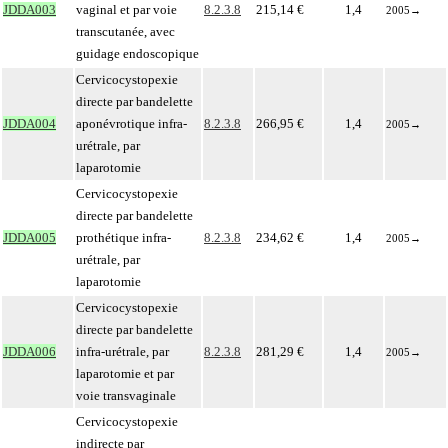
JDDA003
vaginal et par voie
8.2.3.8
215,14 €
1,4
2005
→
transcutanée, avec
guidage endoscopique
Cervicocystopexie
directe par bandelette
JDDA004
aponévrotique infra-
8.2.3.8
266,95 €
1,4
2005
→
urétrale, par
laparotomie
Cervicocystopexie
directe par bandelette
JDDA005
prothétique infra-
8.2.3.8
234,62 €
1,4
2005
→
urétrale, par
laparotomie
Cervicocystopexie
directe par bandelette
JDDA006
infra-urétrale, par
8.2.3.8
281,29 €
1,4
2005
→
laparotomie et par
voie transvaginale
Cervicocystopexie
indirecte par