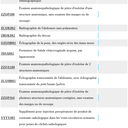
remnographique
Examen anatomopathologique de pièce d'exérèse d'une
ZZQP188
structure anatomique, sans examen des marges ou de
recoupe
ZCQK002
Radiographie de l'abdomen sans préparation
ZBQK002
Radiographie du thorax
QZQM001
Échographie de la peau, des ongles et/ou des tissus mous
Fermeture de fistule vésicovaginale acquise, par
JDSA002
laparotomie
Examen anatomopathologique de pièce d'exérèse de 2
ZZQX180
structures anatomiques
Échographie transcutanée de l'abdomen, avec échographie
ZCQM005
transcutanée du petit bassin [pelvis
Examen anatomopathologique de pièce d'exérèse de
ZZQP164
plusieurs structures anatomiques contigües, sans examen
des marges ou de recoupe
Supplément pour injection peropératoire de produit de
YYYY405
contraste radiologique dans les voies excrétrices urinaires
pour prises de clichés radiologiques