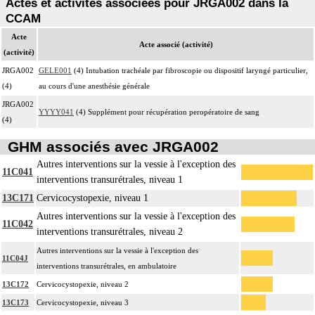
Actes et activités associées pour JRGA002 dans la
CCAM
Acte
Acte associé (activité)
(activité)
JRGA002
GELE001
(4) Intubation trachéale par fibroscopie ou dispositif laryngé particulier,
(4)
au cours d'une anesthésie générale
JRGA002
YYYY041
(4) Supplément pour récupération peropératoire de sang
(4)
GHM associés avec JRGA002
Autres interventions sur la vessie à l'exception des
11C041
interventions transurétrales, niveau 1
13C171
Cervicocystopexie, niveau 1
Autres interventions sur la vessie à l'exception des
11C042
interventions transurétrales, niveau 2
Autres interventions sur la vessie à l'exception des
11C04J
interventions transurétrales, en ambulatoire
13C172
Cervicocystopexie, niveau 2
13C173
Cervicocystopexie, niveau 3