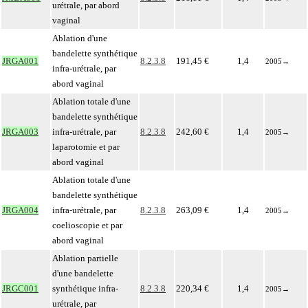
urétrale, par abord
vaginal
Ablation d'une
bandelette synthétique
JRGA001
8.2.3.8
191,45 €
1,4
2005
→
infra-urétrale, par
abord vaginal
Ablation totale d'une
bandelette synthétique
JRGA003
infra-urétrale, par
8.2.3.8
242,60 €
1,4
2005
→
laparotomie et par
abord vaginal
Ablation totale d'une
bandelette synthétique
JRGA004
infra-urétrale, par
8.2.3.8
263,09 €
1,4
2005
→
coelioscopie et par
abord vaginal
Ablation partielle
d'une bandelette
JRGC001
synthétique infra-
8.2.3.8
220,34 €
1,4
2005
→
urétrale, par