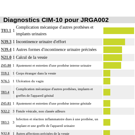
Diagnostics CIM-10 pour JRGA002
Complication mécanique d'autres prothèses et
T83.1
1
implants urinaires
N39.3
1
Incontinence urinaire d'effort
N39.4
1
Autres formes d'incontinence urinaire précisées
N21.0
1
Calcul de la vessie
Z45.80
1
Ajustement et entretien d'une prothèse interne urinaire
T19.1
1
Corps étranger dans la vessie
N76.5
1
Ulcération du vagin
Complication mécanique d'autres prothèses, implants et
T83.4
1
greffes de l'appareil génital
Z45.81
1
Ajustement et entretien d'une prothèse interne génitale
N32.2
3
Fistule vésicale, non classée ailleurs
Infection et réaction inflammatoire dues à une prothèse, un
T83.5
3
implant et une greffe de l'appareil urinaire
N32.8
1
Autres affections précisées de la vessie