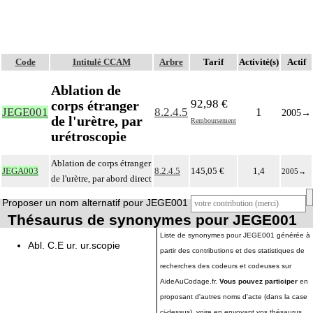
Code
Intitulé CCAM
Arbre
Tarif
Activité(s)
Actif
Ablation de
92,98 €
corps étranger
JEGE001
8.2.4.5
1
2005
→
de l'urètre, par
Remboursement
urétroscopie
Ablation de corps étranger
JEGA003
8.2.4.5
145,05 €
1,4
2005
→
de l'urètre, par abord direct
Proposer un nom alternatif pour JEGE001
Thésaurus de synonymes pour JEGE001
Liste de synonymes pour JEGE001 générée à
Abl. C.E ur. ur.scopie
partir des contributions et des statistiques de
recherches des codeurs et codeuses sur
AideAuCodage.fr.
Vous pouvez participer
en
proposant d'autres noms d'acte (dans la case
ci-dessus), voire en envoyant vos thésaurus