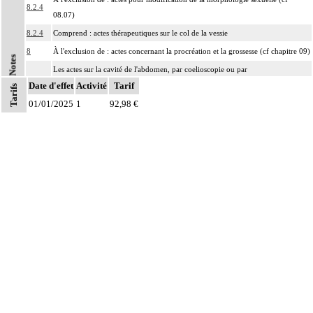
8.2.4
08.07)
8.2.4
Comprend : actes thérapeutiques sur le col de la vessie
8
À l'exclusion de : actes concernant la procréation et la grossesse (cf chapitre 09)
Notes
Les actes sur la cavité de l'abdomen, par coelioscopie ou par
8
Date d'effet
rétropéritonéoscopie incluent l'évacuation de collection intraabdominale
Activité
Tarif
Tarifs
associée, la toilette péritonéale et/ou la pose de drain.
01/01/2025
1
92,98 €
Les actes sur la cavité de l'abdomen, par abord direct incluent l'évacuation de
8
collection intraabdominale associée, la toilette péritonéale et/ou la pose de
drain.