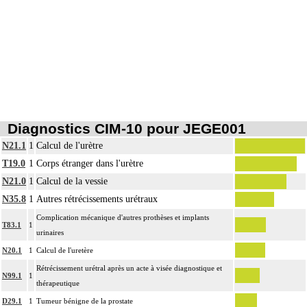
Diagnostics CIM-10 pour JEGE001
N21.1
1
Calcul de l'urètre
T19.0
1
Corps étranger dans l'urètre
N21.0
1
Calcul de la vessie
N35.8
1
Autres rétrécissements urétraux
Complication mécanique d'autres prothèses et implants
T83.1
1
urinaires
N20.1
1
Calcul de l'uretère
Rétrécissement urétral après un acte à visée diagnostique et
N99.1
1
thérapeutique
D29.1
1
Tumeur bénigne de la prostate