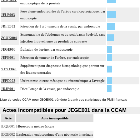
endoscopique de la prostate
Pose d'une endoprothèse de l'urètre cervicoprostatique, par
JELE003
endoscopie
JDFE002
Résection de 1 à 3 tumeurs de la vessie, par endoscopie
Scanographie de l'abdomen et du petit bassin [pelvis], sans
ZCQK004
injection intraveineuse de produit de contraste
JEGE003
Épilation de l'urètre, par endoscopie
JEFE001
Résection de tumeur de l'urètre, par endoscopie
Supplément pour diagnostic histopathologique portant sur
YYYY040
des lésions tumorales
JEPD002
Urétrotomie interne méatique ou rétroméatique à l'aveugle
JDJE001
Décaillotage de la vessie, par endoscopie
Liste de codes CCAM pour JEGE001 générée à partir des statistiques du PMSI français
Actes incompatibles pour JEGE001 dans la CCAM
Acte
Acte incompatible
JDQE001
Fibroscopie urétrovésicale
JDQE002
Exploration endoscopique d'une néovessie intestinale