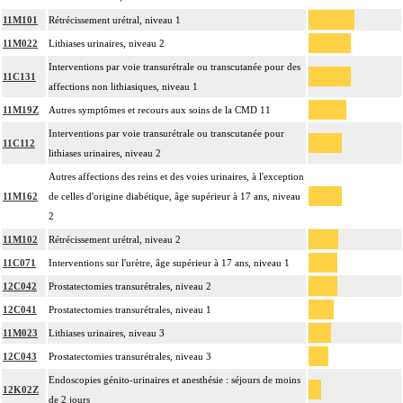
11M101
Rétrécissement urétral, niveau 1
11M022
Lithiases urinaires, niveau 2
Interventions par voie transurétrale ou transcutanée pour des
11C131
affections non lithiasiques, niveau 1
11M19Z
Autres symptômes et recours aux soins de la CMD 11
Interventions par voie transurétrale ou transcutanée pour
11C112
lithiases urinaires, niveau 2
Autres affections des reins et des voies urinaires, à l'exception
11M162
de celles d'origine diabétique, âge supérieur à 17 ans, niveau
2
11M102
Rétrécissement urétral, niveau 2
11C071
Interventions sur l'urètre, âge supérieur à 17 ans, niveau 1
12C042
Prostatectomies transurétrales, niveau 2
12C041
Prostatectomies transurétrales, niveau 1
11M023
Lithiases urinaires, niveau 3
12C043
Prostatectomies transurétrales, niveau 3
Endoscopies génito-urinaires et anesthésie : séjours de moins
12K02Z
de 2 jours