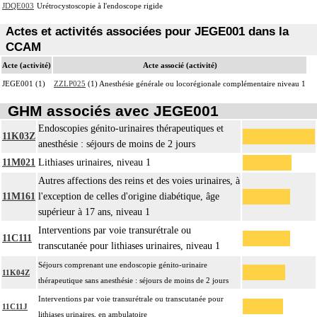
JDQE003
Urétrocystoscopie à l'endoscope rigide
Actes et activités associées pour JEGE001 dans la
CCAM
Acte (activité)
Acte associé (activité)
JEGE001 (1)
ZZLP025
(1) Anesthésie générale ou locorégionale complémentaire niveau 1
GHM associés avec JEGE001
Endoscopies génito-urinaires thérapeutiques et
11K03Z
anesthésie : séjours de moins de 2 jours
11M021
Lithiases urinaires, niveau 1
Autres affections des reins et des voies urinaires, à
11M161
l'exception de celles d'origine diabétique, âge
supérieur à 17 ans, niveau 1
Interventions par voie transurétrale ou
11C111
transcutanée pour lithiases urinaires, niveau 1
Séjours comprenant une endoscopie génito-urinaire
11K04Z
thérapeutique sans anesthésie : séjours de moins de 2 jours
Interventions par voie transurétrale ou transcutanée pour
11C11J
lithiases urinaires, en ambulatoire