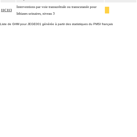
Interventions par voie transurétrale ou transcutanée pour
11C113
lithiases urinaires, niveau 3
Liste de GHM pour JEGE001 générée à partir des statistiques du PMSI français