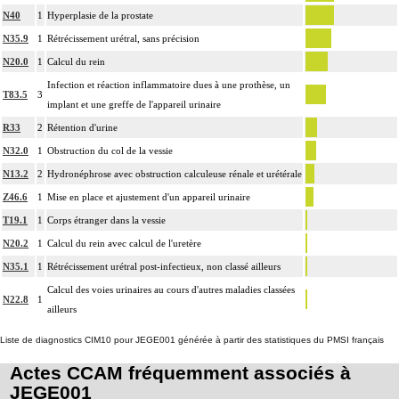
N40
1
Hyperplasie de la prostate
N35.9
1
Rétrécissement urétral, sans précision
N20.0
1
Calcul du rein
Infection et réaction inflammatoire dues à une prothèse, un
T83.5
3
implant et une greffe de l'appareil urinaire
R33
2
Rétention d'urine
N32.0
1
Obstruction du col de la vessie
N13.2
2
Hydronéphrose avec obstruction calculeuse rénale et urétérale
Z46.6
1
Mise en place et ajustement d'un appareil urinaire
T19.1
1
Corps étranger dans la vessie
N20.2
1
Calcul du rein avec calcul de l'uretère
N35.1
1
Rétrécissement urétral post-infectieux, non classé ailleurs
Calcul des voies urinaires au cours d'autres maladies classées
N22.8
1
ailleurs
Liste de diagnostics CIM10 pour JEGE001 générée à partir des statistiques du PMSI français
Actes CCAM fréquemment associés à
JEGE001