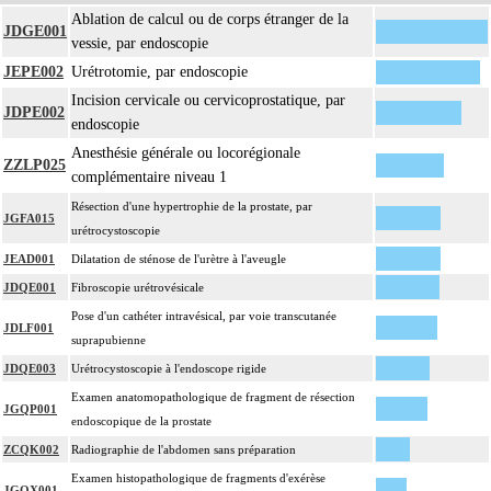
Ablation de calcul ou de corps étranger de la
JDGE001
vessie, par endoscopie
JEPE002
Urétrotomie, par endoscopie
Incision cervicale ou cervicoprostatique, par
JDPE002
endoscopie
Anesthésie générale ou locorégionale
ZZLP025
complémentaire niveau 1
Résection d'une hypertrophie de la prostate, par
JGFA015
urétrocystoscopie
JEAD001
Dilatation de sténose de l'urètre à l'aveugle
JDQE001
Fibroscopie urétrovésicale
Pose d'un cathéter intravésical, par voie transcutanée
JDLF001
suprapubienne
JDQE003
Urétrocystoscopie à l'endoscope rigide
Examen anatomopathologique de fragment de résection
JGQP001
endoscopique de la prostate
ZCQK002
Radiographie de l'abdomen sans préparation
Examen histopathologique de fragments d'exérèse
JGQX001