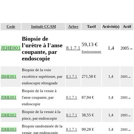
Code
Intitulé CCAM
Arbre
Tarif
Activité(s)
Actif
Biopsie de
59,13 €
l'urètre à l'anse
JEHE001
8.1.7.1
1,4
2005
→
coupante, par
Remboursement
endoscopie
Biopsie de la voie
JBHE001
excrétrice supérieure, par
8.1.7.1
271,58 €
1,4
2005
→
endoscopie rétrograde
Biopsie de la vessie à
JDHE001
l'anse coupante, par
8.1.7.1
87,94 €
1,4
2005
→
endoscopie
Biopsie de la vessie à la
JDHE002
8.1.7.1
38,55 €
1,4
2005
→
pince, par endoscopie
Biopsie randomisée de la
JDHE003
8.1.7.1
99,28 €
1,4
2005
→
vessie, par endoscopie