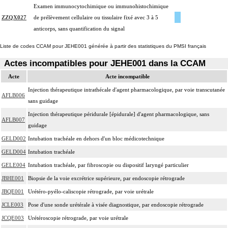
Examen immunocytochimique ou immunohistochimique
ZZQX027
de prélèvement cellulaire ou tissulaire fixé avec 3 à 5
anticorps, sans quantification du signal
Liste de codes CCAM pour JEHE001 générée à partir des statistiques du PMSI français
Actes incompatibles pour JEHE001 dans la CCAM
Acte
Acte incompatible
Injection thérapeutique intrathécale d'agent pharmacologique, par voie transcutanée
AFLB006
sans guidage
Injection thérapeutique péridurale [épidurale] d'agent pharmacologique, sans
AFLB007
guidage
GELD002
Intubation trachéale en dehors d'un bloc médicotechnique
GELD004
Intubation trachéale
GELE004
Intubation trachéale, par fibroscopie ou dispositif laryngé particulier
JBHE001
Biopsie de la voie excrétrice supérieure, par endoscopie rétrograde
JBQE001
Urétéro-pyélo-caliscopie rétrograde, par voie urétrale
JCLE003
Pose d'une sonde urétérale à visée diagnostique, par endoscopie rétrograde
JCQE003
Urétéroscopie rétrograde, par voie urétrale