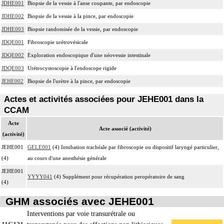
JDHE001
Biopsie de la vessie à l'anse coupante, par endoscopie
JDHE002
Biopsie de la vessie à la pince, par endoscopie
JDHE003
Biopsie randomisée de la vessie, par endoscopie
JDQE001
Fibroscopie urétrovésicale
JDQE002
Exploration endoscopique d'une néovessie intestinale
JDQE003
Urétrocystoscopie à l'endoscope rigide
JEHE002
Biopsie de l'urètre à la pince, par endoscopie
Actes et activités associées pour JEHE001 dans la
CCAM
Acte
Acte associé (activité)
(activité)
JEHE001
GELE001
(4) Intubation trachéale par fibroscopie ou dispositif laryngé particulier,
(4)
au cours d'une anesthésie générale
JEHE001
YYYY041
(4) Supplément pour récupération peropératoire de sang
(4)
GHM associés avec JEHE001
Interventions par voie transurétrale ou