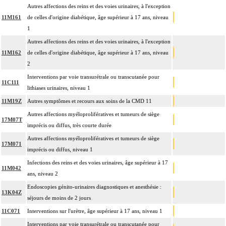
Autres affections des reins et des voies urinaires, à l'exception
11M161
de celles d'origine diabétique, âge supérieur à 17 ans, niveau
1
Autres affections des reins et des voies urinaires, à l'exception
11M162
de celles d'origine diabétique, âge supérieur à 17 ans, niveau
2
Interventions par voie transurétrale ou transcutanée pour
11C111
lithiases urinaires, niveau 1
11M19Z
Autres symptômes et recours aux soins de la CMD 11
Autres affections myéloprolifératives et tumeurs de siège
17M07T
imprécis ou diffus, très courte durée
Autres affections myéloprolifératives et tumeurs de siège
17M071
imprécis ou diffus, niveau 1
Infections des reins et des voies urinaires, âge supérieur à 17
11M042
ans, niveau 2
Endoscopies génito-urinaires diagnostiques et anesthésie :
13K04Z
séjours de moins de 2 jours
11C071
Interventions sur l'urètre, âge supérieur à 17 ans, niveau 1
Interventions par voie transurétrale ou transcutanée pour