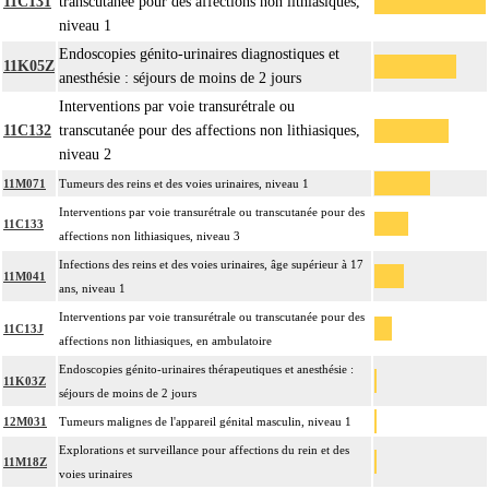
11C131
transcutanée pour des affections non lithiasiques,
niveau 1
Endoscopies génito-urinaires diagnostiques et
11K05Z
anesthésie : séjours de moins de 2 jours
Interventions par voie transurétrale ou
11C132
transcutanée pour des affections non lithiasiques,
niveau 2
11M071
Tumeurs des reins et des voies urinaires, niveau 1
Interventions par voie transurétrale ou transcutanée pour des
11C133
affections non lithiasiques, niveau 3
Infections des reins et des voies urinaires, âge supérieur à 17
11M041
ans, niveau 1
Interventions par voie transurétrale ou transcutanée pour des
11C13J
affections non lithiasiques, en ambulatoire
Endoscopies génito-urinaires thérapeutiques et anesthésie :
11K03Z
séjours de moins de 2 jours
12M031
Tumeurs malignes de l'appareil génital masculin, niveau 1
Explorations et surveillance pour affections du rein et des
11M18Z
voies urinaires