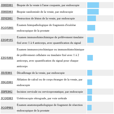
JDHE001
Biopsie de la vessie à l'anse coupante, par endoscopie
JDHE003
Biopsie randomisée de la vessie, par endoscopie
JDNE001
Destruction de lésion de la vessie, par endoscopie
Examen histopathologique de fragments d'exérèse
JGQX001
endoscopique de la prostate
Examen immunohistochimique de prélèvement tissulaire
ZZQP195
fixé avec 1 à 4 anticorps, avec quantification du signal
Examen immunocytochimique ou immunohistochimique
de prélèvement cellulaire ou tissulaire fixé avec 1 à 2
ZZQX081
anticorps, avec quantification du signal pour chaque
anticorps
JDJE001
Décaillotage de la vessie, par endoscopie
Ablation de calcul ou de corps étranger de la vessie, par
JDGE001
endoscopie
JDPE002
Incision cervicale ou cervicoprostatique, par endoscopie
JCQE003
Urétéroscopie rétrograde, par voie urétrale
Examen anatomopathologique de fragment de résection
JGQP001
endoscopique de la prostate