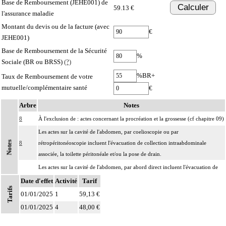
Base de Remboursement (JEHE001) de
Calculer
59.13 €
l'assurance maladie
Montant du devis ou de la facture (avec
€
JEHE001)
Base de Remboursement de la Sécurité
%
Sociale (BR ou BRSS)
(?)
%BR+
Taux de Remboursement de votre
mutuelle/complémentaire santé
€
Arbre
Notes
8
À l'exclusion de : actes concernant la procréation et la grossesse (cf chapitre 09)
Les actes sur la cavité de l'abdomen, par coelioscopie ou par
Notes
8
rétropéritonéoscopie incluent l'évacuation de collection intraabdominale
associée, la toilette péritonéale et/ou la pose de drain.
Les actes sur la cavité de l'abdomen, par abord direct incluent l'évacuation de
8
collection intraabdominale associée, la toilette péritonéale et/ou la pose de
Date d'effet
Activité
Tarif
Tarifs
drain.
01/01/2025
1
59,13 €
01/01/2025
4
48,00 €