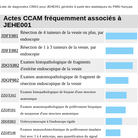
Liste de diagnostics CIM10 pour JEHE001 générée à partir des statistiques du PMSI français
Actes CCAM fréquemment associés à
JEHE001
Résection de 4 tumeurs de la vessie ou plus, par
JDFE001
endoscopie
Résection de 1 à 3 tumeurs de la vessie, par
JDFE002
endoscopie
Examen histopathologique de fragments
JDQX002
d'exérèse endoscopique de la vessie
Examen anatomopathologique de fragment de
JDQP002
résection endoscopique de la vessie
Examen histopathologique de biopsie d'une structure
ZZQX162
anatomique
Examen anatomopathologique de prélèvement biopsique
ZZQP101
de muqueuse d'une structure anatomique
JDQE003
Urétrocystoscopie à l'endoscope rigide
Examen immunohistochimique de prélèvement tissulaire
ZZQP140
fixé avec 1 à 4 anticorps, sans quantification du signal