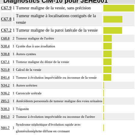
Diagnostics CIM-10 pour JEHE001
C67.9
1
Tumeur maligne de la vessie, sans précision
Tumeur maligne à localisations contiguës de la
C67.8
1
vessie
C67.2
1
Tumeur maligne de la paroi latérale de la vessie
C68.0
2
Tumeur maligne de l'urètre
N30.4
1
Cystite due à une irradiation
N30.8
1
Autres cystites
C67.1
1
Tumeur maligne du dôme de la vessie
N21.0
1
Calcul de la vessie
D41.4
1
Tumeur à évolution imprévisible ou inconnue de la vessie
N34.2
1
Autres urétrites
N36.2
1
Caroncule urétrale
Z85.5
1
Antécédents personnels de tumeur maligne des voies urinaires
N30.3
1
Trigonite
D41.3
2
Tumeur à évolution imprévisible ou inconnue de l'urètre
Syndrome néphritique d'évolution rapide avec
N01.7
1
glomérulonéphrite diffuse en croissant