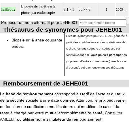
Biopsie de l'urètre à la
JEHE002
8.1.7.1
55,77 €
1
2005
→
pince, par endoscopie
Proposer un nom alternatif pour JEHE001
Thésaurus de synonymes pour JEHE001
Liste de synonymes pour JEHE001 générée à
Biopsie ur. à anse coupante
partir des contributions et des statistiques de
endos.
recherches des codeurs et codeuses sur
AideAuCodage.fr.
Vous pouvez participer
en
proposant d'autres noms d'acte (dans la case
ci-dessus), voire en envoyant vos thésaurus
Remboursement de JEHE001
La
base de remboursement
correspond au tarif de l'acte et du taux
de la sécurité sociale à une date donnée. Attention, le prix peut varier
en fonction de coefficients modificateurs qui modifient le calcul du
reste à charge par votre mutuelle/complémentaire santé.
Consulter
AMELI.fr
ou utiliser notre simulateur de remboursement :