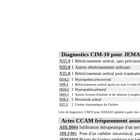
Diagnostics CIM-10 pour JEMA
N35.9
1
Rétrécissement urétral, sans précisio
N35.8
1
Autres rétrécissements urétraux
N35.0
1
Rétrécissement urétral post-traumati
Q54.2
1
Hypospadias pénoscrotal
N99.1
1
Rétrécissement urétral après un acte à visée 
Q54.3
1
Hypospadias périnéal
Q64.3
1
Autres formes d'atrésie et de sténose (congénit
N36.1
1
Diverticule urétral
S37.3
2
Lésion traumatique de l'urètre
Liste de diagnostics CIM10 pour JEMA023 générée à partir des s
Actes CCAM fréquemment asso
AHLB004
Infiltration thérapeutique d'un ne
JDLF001
Pose d'un cathéter intravésical, p
JEMA010
Plastie de l'urètre antérieur par l