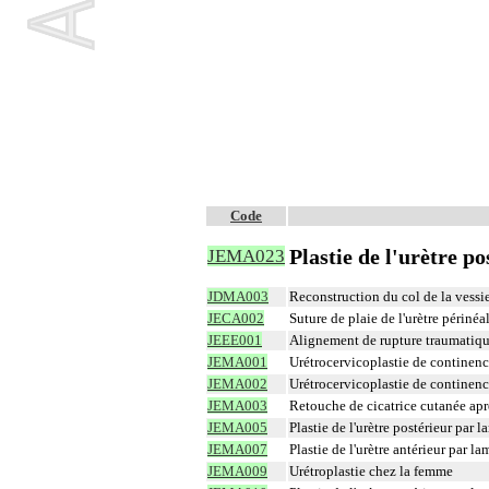
Code
Plastie de l'urètre p
JEMA023
JDMA003
Reconstruction du col de la vessi
JECA002
Suture de plaie de l'urètre périnéa
JEEE001
Alignement de rupture traumatique
JEMA001
Urétrocervicoplastie de continenc
JEMA002
Urétrocervicoplastie de continenc
JEMA003
Retouche de cicatrice cutanée apr
JEMA005
Plastie de l'urètre postérieur par
JEMA007
Plastie de l'urètre antérieur par 
JEMA009
Urétroplastie chez la femme