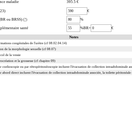
nce maladie
395.5 €
023)
€
e (BR ou BRSS)
(?)
%
plémentaire santé
%BR+
€
Notes
rmations congénitales de l'urètre (cf 08.02.04.14)
tion de la morphologie sexuelle (cf 08.07)
col de la vessie
rocréation et la grossesse (cf chapitre 09)
r coelioscopie ou par rétropéritonéoscopie incluent l'évacuation de collection intraabdominale assoc
r abord direct incluent l'évacuation de collection intraabdominale associée, la toilette péritonéale 