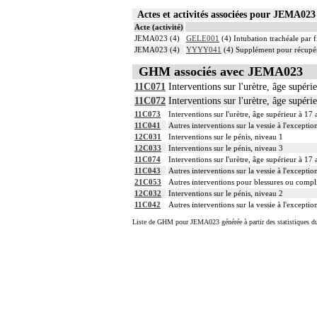
Actes et activités associées pour JEMA0
Acte (activité)
JEMA023 (4)
GELE001
(4) Intubation trachéale par f
JEMA023 (4)
YYYY041
(4) Supplément pour récupér
GHM associés avec JEMA023
11C071
Interventions sur l'urètre, âge supéri
11C072
Interventions sur l'urètre, âge supéri
11C073
Interventions sur l'urètre, âge supérieur à 17 
11C041
Autres interventions sur la vessie à l'exceptio
12C031
Interventions sur le pénis, niveau 1
12C033
Interventions sur le pénis, niveau 3
11C074
Interventions sur l'urètre, âge supérieur à 17 
11C043
Autres interventions sur la vessie à l'exceptio
21C053
Autres interventions pour blessures ou compli
12C032
Interventions sur le pénis, niveau 2
11C042
Autres interventions sur la vessie à l'exceptio
Liste de GHM pour JEMA023 générée à partir des statistiques d