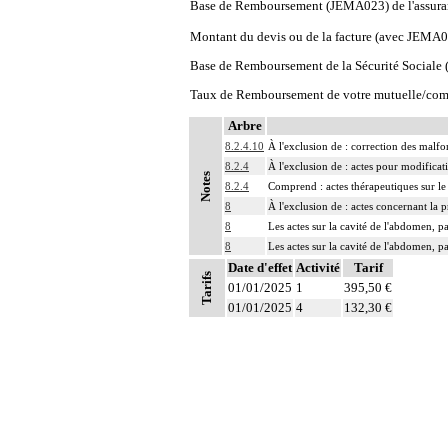
Base de Remboursement (JEMA023) de l'assura
Montant du devis ou de la facture (avec JEMA
Base de Remboursement de la Sécurité Social
Taux de Remboursement de votre mutuelle/com
Arbre
8.2.4.10
À l'exclusion de : correction des malfo
8.2.4
À l'exclusion de : actes pour modifica
Notes
8.2.4
Comprend : actes thérapeutiques sur le 
8
À l'exclusion de : actes concernant la p
8
Les actes sur la cavité de l'abdomen, pa
8
Les actes sur la cavité de l'abdomen, pa
Date d'effet
Activité
Tarif
Tarifs
01/01/2025
1
395,50 €
01/01/2025
4
132,30 €