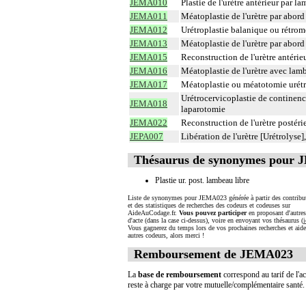
JEMA010
Plastie de l'urètre antérieur par l
JEMA011
Méatoplastie de l'urètre par abord
JEMA012
Urétroplastie balanique ou rétro
JEMA013
Méatoplastie de l'urètre par abord d
JEMA015
Reconstruction de l'urètre antérieu
JEMA016
Méatoplastie de l'urètre avec lamb
JEMA017
Méatoplastie ou méatotomie urétra
Urétrocervicoplastie de continenc
JEMA018
laparotomie
JEMA022
Reconstruction de l'urètre postéri
JEPA007
Libération de l'urètre [Urétrolyse]
Thésaurus de synonymes pour
Plastie ur. post. lambeau libre
Liste de synonymes pour JEMA023 générée à partir des contribu
et des statistiques de recherches des codeurs et codeuses sur
AideAuCodage.fr.
Vous pouvez participer
en proposant d'autre
d'acte (dans la case ci-dessus), voire en envoyant vos thésaurus (
i
Vous gagnerez du temps lors de vos prochaines recherches et aide
autres codeurs, alors merci !
Remboursement de JEMA023
La
base de remboursement
correspond au tarif de l'ac
reste à charge par votre mutuelle/complémentaire santé