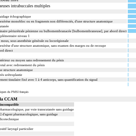
euses intrabuccales multiples
 guidage échographique
xérèse monobloc ou en fragments non différenciés, d'une structure anatomique
cutanée
rinaire périurétrale pénienne ou bulbomembranacée [bulbomembraneuse], par abord direct
mplémentaire niveau 1
s mous, sous anesthésie générale ou locorégionale
xérèse d'une structure anatomique, sans examen des marges ou de recoupe
ord direct
stérieur ou moyen sans redressement du pénis
rotal avec redressement du pénis
ne structure anatomique
ès urétroplastie
 tissulaire fixé avec 1 à 4 anticorps, sans quantification du signal
iques du PMSI français
s la CCAM
 incompatible
 pharmacologique, par voie transcutanée sans guidage
le] d'agent pharmacologique, sans guidage
dicotechnique
sitif laryngé particulier