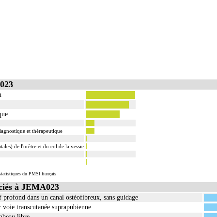
023
n
que
diagnostique et thérapeutique
ales) de l'urètre et du col de la vessie
tatistiques du PMSI français
ciés à JEMA023
rf profond dans un canal ostéofibreux, sans guidage
ar voie transcutanée suprapubienne
ambeau libre