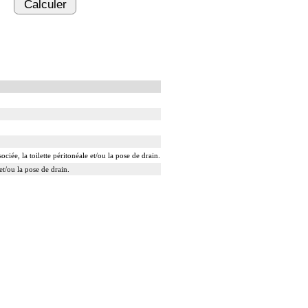
Calculer
iée, la toilette péritonéale et/ou la pose de drain.
et/ou la pose de drain.