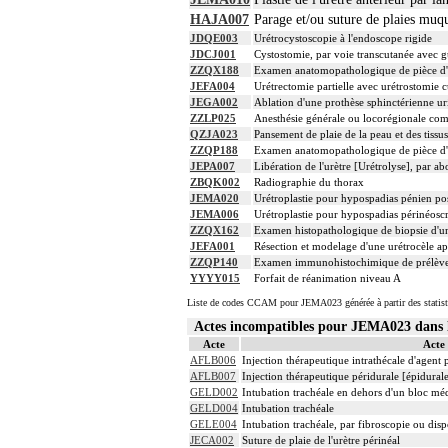
HAJA007
Parage et/ou suture de plaies muqu
JDQE003
Urétrocystoscopie à l'endoscope rigide
JDCJ001
Cystostomie, par voie transcutanée avec
ZZQX188
Examen anatomopathologique de pièce d'e
JEFA004
Urétrectomie partielle avec urétrostomie 
JEGA002
Ablation d'une prothèse sphinctérienne u
ZZLP025
Anesthésie générale ou locorégionale co
QZJA023
Pansement de plaie de la peau et des tissu
ZZQP188
Examen anatomopathologique de pièce d'e
JEPA007
Libération de l'urètre [Urétrolyse], par ab
ZBQK002
Radiographie du thorax
JEMA020
Urétroplastie pour hypospadias pénien po
JEMA006
Urétroplastie pour hypospadias périnéosc
ZZQX162
Examen histopathologique de biopsie d'u
JEFA001
Résection et modelage d'une urétrocèle apr
ZZQP140
Examen immunohistochimique de prélèvement
YYYY015
Forfait de réanimation niveau A
Liste de codes CCAM pour JEMA023 générée à partir des statist
Actes incompatibles pour JEMA023 dan
Acte
Acte
AFLB006
Injection thérapeutique intrathécale d'agent
AFLB007
Injection thérapeutique péridurale [épidura
GELD002
Intubation trachéale en dehors d'un bloc mé
GELD004
Intubation trachéale
GELE004
Intubation trachéale, par fibroscopie ou dispo
JECA002
Suture de plaie de l'urètre périnéal