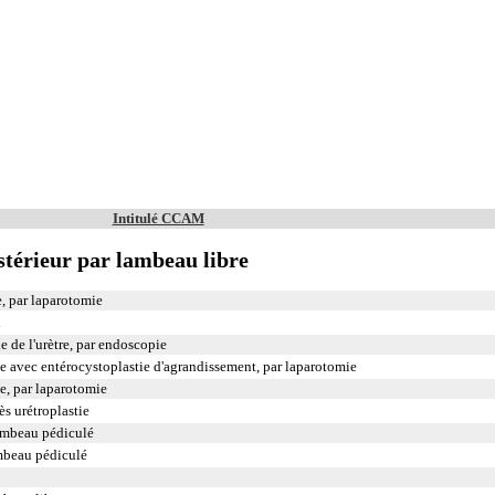
Intitulé CCAM
ostérieur par lambeau libre
e, par laparotomie
l
 de l'urètre, par endoscopie
e avec entérocystoplastie d'agrandissement, par laparotomie
e, par laparotomie
ès urétroplastie
 lambeau pédiculé
lambeau pédiculé