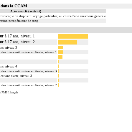
23 dans la CCAM
Acte associé (activité)
ibroscopie ou dispositif laryngé particulier, au cours d'une anesthésie générale
ation peropératoire de sang
eur à 17 ans, niveau 1
eur à 17 ans, niveau 2
ans, niveau 3
n des interventions transurétrales, niveau 1
ans, niveau 4
n des interventions transurétrales, niveau 3
cations d'acte, niveau 3
n des interventions transurétrales, niveau 2
u PMSI français