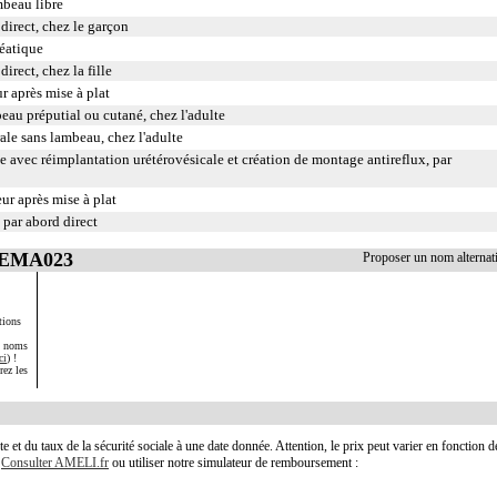
ambeau libre
 direct, chez le garçon
méatique
irect, chez la fille
r après mise à plat
eau préputial ou cutané, chez l'adulte
le sans lambeau, chez l'adulte
e avec réimplantation urétérovésicale et création de montage antireflux, par
eur après mise à plat
, par abord direct
 JEMA023
Proposer un nom alterna
tions
s noms
ci
) !
rez les
te et du taux de la sécurité sociale à une date donnée. Attention, le prix peut varier en fonction 
.
Consulter AMELI.fr
ou utiliser notre simulateur de remboursement :