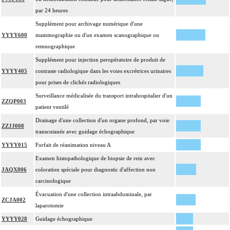
par 24 heures
Supplément pour archivage numérique d'une
YYYY600
mammographie ou d'un examen scanographique ou
remnographique
Supplément pour injection peropératoire de produit de
YYYY405
contraste radiologique dans les voies excrétrices urinaires
pour prises de clichés radiologiques
Surveillance médicalisée du transport intrahospitalier d'un
ZZQP003
patient ventilé
Drainage d'une collection d'un organe profond, par voie
ZZJJ008
transcutanée avec guidage échographique
YYYY015
Forfait de réanimation niveau A
Examen histopathologique de biopsie de rein avec
JAQX006
coloration spéciale pour diagnostic d'affection non
carcinologique
Évacuation d'une collection intraabdominale, par
ZCJA002
laparotomie
YYYY028
Guidage échographique