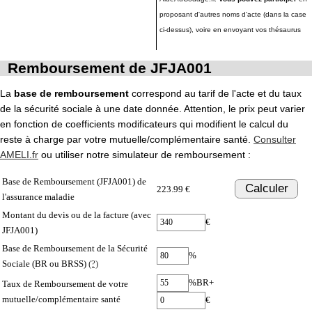
proposant d'autres noms d'acte (dans la case
ci-dessus), voire en envoyant vos thésaurus
Remboursement de JFJA001
La
base de remboursement
correspond au tarif de l'acte et du taux
de la sécurité sociale à une date donnée. Attention, le prix peut varier
en fonction de coefficients modificateurs qui modifient le calcul du
reste à charge par votre mutuelle/complémentaire santé.
Consulter
AMELI.fr
ou utiliser notre simulateur de remboursement :
Base de Remboursement (JFJA001) de
Calculer
223.99 €
l'assurance maladie
Montant du devis ou de la facture (avec
€
JFJA001)
Base de Remboursement de la Sécurité
%
Sociale (BR ou BRSS)
(?)
%BR+
Taux de Remboursement de votre
mutuelle/complémentaire santé
€