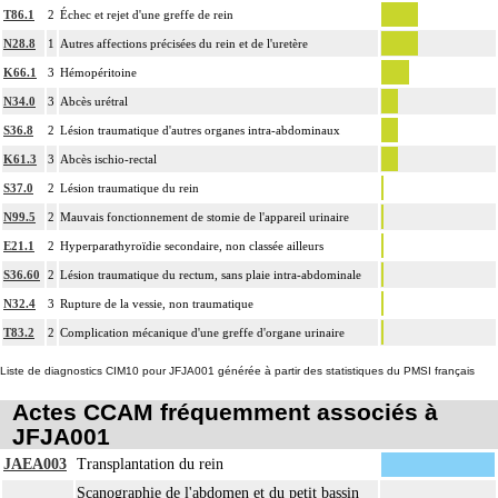
T86.1
2
Échec et rejet d'une greffe de rein
N28.8
1
Autres affections précisées du rein et de l'uretère
K66.1
3
Hémopéritoine
N34.0
3
Abcès urétral
S36.8
2
Lésion traumatique d'autres organes intra-abdominaux
K61.3
3
Abcès ischio-rectal
S37.0
2
Lésion traumatique du rein
N99.5
2
Mauvais fonctionnement de stomie de l'appareil urinaire
E21.1
2
Hyperparathyroïdie secondaire, non classée ailleurs
S36.60
2
Lésion traumatique du rectum, sans plaie intra-abdominale
N32.4
3
Rupture de la vessie, non traumatique
T83.2
2
Complication mécanique d'une greffe d'organe urinaire
Liste de diagnostics CIM10 pour JFJA001 générée à partir des statistiques du PMSI français
Actes CCAM fréquemment associés à
JFJA001
JAEA003
Transplantation du rein
Scanographie de l'abdomen et du petit bassin