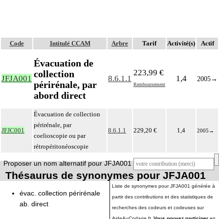
Code
Intitulé CCAM
Arbre
Tarif
Activité(s)
Actif
Évacuation de
223,99 €
collection
JFJA001
8.6.1.1
1,4
2005
→
périrénale, par
Remboursement
abord direct
Évacuation de collection
périrénale, par
JFJC001
8.6.1.1
229,20 €
1,4
2005
→
coelioscopie ou par
rétropéritonéoscopie
Proposer un nom alternatif pour JFJA001
Thésaurus de synonymes pour JFJA001
Liste de synonymes pour JFJA001 générée à
évac. collection périrénale
partir des contributions et des statistiques de
ab. direct
recherches des codeurs et codeuses sur
AideAuCodage.fr.
Vous pouvez participer
en