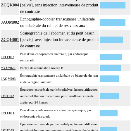
ZCQK004
[pelvis], sans injection intraveineuse de produit
de contraste
Echographie-doppler transcutanée unilatérale
JAQM002
ou bilatérale du rein et de ses vaisseaux
Scanographie de l'abdomen et du petit bassin
ZCQH001
[pelvis], avec injection intraveineuse de produit
de contraste
Pose d'une endoprothèse urétérale, par endoscopie
JCLE002
rétrograde
YYYY020
Forfait de réanimation niveau B
Échographie transcutanée unilatérale ou bilatérale du rein
JAQM003
et de la région lombale
Épuration extrarénale par hémodialyse, hémodiafiltration
JVJF002
ou hémofiltration discontinue pour insuffisance rénale
aigüe, par 24 heures
Pose d'une sonde urétérale à visée thérapeutique, par
JCLE001
endoscopie rétrograde
Épuration extrarénale par hémodialyse, hémodiafiltration
JVJF005
ou hémofiltration continue pour insuffisance rénale aigüe,