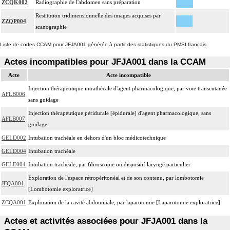
ZCQK002
Radiographie de l'abdomen sans préparation
Restitution tridimensionnelle des images acquises par
ZZQP004
scanographie
Liste de codes CCAM pour JFJA001 générée à partir des statistiques du PMSI français
Actes incompatibles pour JFJA001 dans la CCAM
Acte
Acte incompatible
Injection thérapeutique intrathécale d'agent pharmacologique, par voie transcutanée
AFLB006
sans guidage
Injection thérapeutique péridurale [épidurale] d'agent pharmacologique, sans
AFLB007
guidage
GELD002
Intubation trachéale en dehors d'un bloc médicotechnique
GELD004
Intubation trachéale
GELE004
Intubation trachéale, par fibroscopie ou dispositif laryngé particulier
Exploration de l'espace rétropéritonéal et de son contenu, par lombotomie
JFQA001
[Lombotomie exploratrice]
ZCQA001
Exploration de la cavité abdominale, par laparotomie [Laparotomie exploratrice]
Actes et activités associées pour JFJA001 dans la