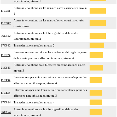
laparotomies, niveau 1
Autres interventions sur les reins et les voies urinaires, niveau
11C081
1
Autres interventions sur les reins et les voies urinaires, très
11C08T
courte durée
Autres interventions sur le tube digestif en dehors des
06C152
laparotomies, niveau 2
27C062
Transplantations rénales, niveau 2
Interventions sur les reins et les uretères et chirurgie majeure
11C024
de la vessie pour une affection tumorale, niveau 4
Autres interventions pour blessures ou complications d'acte,
21C053
niveau 3
Interventions par voie transurétrale ou transcutanée pour des
11C134
affections non lithiasiques, niveau 4
Interventions par voie transurétrale ou transcutanée pour des
11C133
affections non lithiasiques, niveau 3
27C064
Transplantations rénales, niveau 4
Autres interventions sur le tube digestif en dehors des
06C154
laparotomies, niveau 4