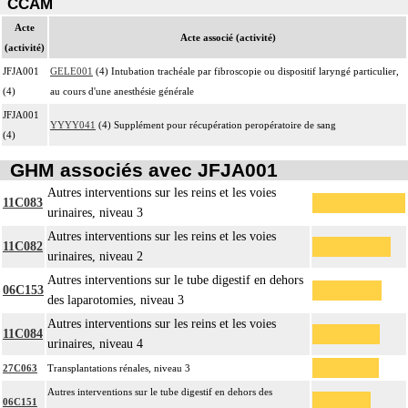
CCAM
Acte
Acte associé (activité)
(activité)
JFJA001
GELE001
(4) Intubation trachéale par fibroscopie ou dispositif laryngé particulier,
(4)
au cours d'une anesthésie générale
JFJA001
YYYY041
(4) Supplément pour récupération peropératoire de sang
(4)
GHM associés avec JFJA001
Autres interventions sur les reins et les voies
11C083
urinaires, niveau 3
Autres interventions sur les reins et les voies
11C082
urinaires, niveau 2
Autres interventions sur le tube digestif en dehors
06C153
des laparotomies, niveau 3
Autres interventions sur les reins et les voies
11C084
urinaires, niveau 4
27C063
Transplantations rénales, niveau 3
Autres interventions sur le tube digestif en dehors des
06C151