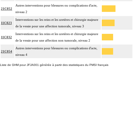
Autres interventions pour blessures ou complications d'acte,
21C052
niveau 2
Interventions sur les reins et les uretères et chirurgie majeure
11C023
de la vessie pour une affection tumorale, niveau 3
Interventions sur les reins et les uretères et chirurgie majeure
11C032
de la vessie pour une affection non tumorale, niveau 2
Autres interventions pour blessures ou complications d'acte,
21C054
niveau 4
Liste de GHM pour JFJA001 générée à partir des statistiques du PMSI français