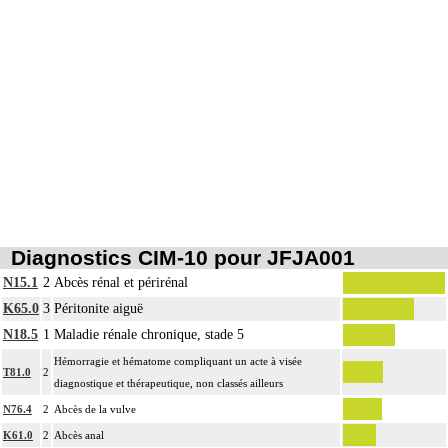
Diagnostics CIM-10 pour JFJA001
N15.1
2
Abcès rénal et périrénal
K65.0
3
Péritonite aiguë
N18.5
1
Maladie rénale chronique, stade 5
Hémorragie et hématome compliquant un acte à visée
T81.0
2
diagnostique et thérapeutique, non classés ailleurs
N76.4
2
Abcès de la vulve
K61.0
2
Abcès anal