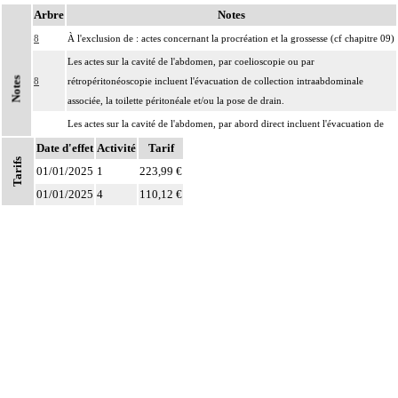
Arbre
Notes
8
À l'exclusion de : actes concernant la procréation et la grossesse (cf chapitre 09)
Les actes sur la cavité de l'abdomen, par coelioscopie ou par
Notes
8
rétropéritonéoscopie incluent l'évacuation de collection intraabdominale
associée, la toilette péritonéale et/ou la pose de drain.
Les actes sur la cavité de l'abdomen, par abord direct incluent l'évacuation de
8
collection intraabdominale associée, la toilette péritonéale et/ou la pose de
Date d'effet
Activité
Tarif
Tarifs
drain.
01/01/2025
1
223,99 €
01/01/2025
4
110,12 €