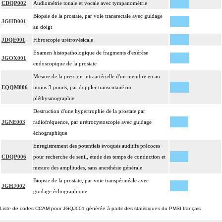
CDQP002
Audiométrie tonale et vocale avec tympanométrie
Biopsie de la prostate, par voie transrectale avec guidage
JGHD001
au doigt
JDQE001
Fibroscopie urétrovésicale
Examen histopathologique de fragments d'exérèse
JGQX001
endoscopique de la prostate
Mesure de la pression intraartérielle d'un membre en au
EQQM006
moins 3 points, par doppler transcutané ou
pléthysmographie
Destruction d'une hypertrophie de la prostate par
JGNE003
radiofréquence, par urétrocystoscopie avec guidage
échographique
Enregistrement des potentiels évoqués auditifs précoces
CDQP006
pour recherche de seuil, étude des temps de conduction et
mesure des amplitudes, sans anesthésie générale
Biopsie de la prostate, par voie transpérinéale avec
JGHJ002
guidage échographique
Liste de codes CCAM pour JGQJ001 générée à partir des statistiques du PMSI français