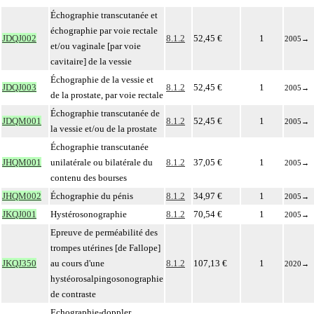
Échographie transcutanée et
échographie par voie rectale
JDQJ002
8.1.2
52,45 €
1
2005
→
et/ou vaginale [par voie
cavitaire] de la vessie
Échographie de la vessie et
JDQJ003
8.1.2
52,45 €
1
2005
→
de la prostate, par voie rectale
Échographie transcutanée de
JDQM001
8.1.2
52,45 €
1
2005
→
la vessie et/ou de la prostate
Échographie transcutanée
JHQM001
unilatérale ou bilatérale du
8.1.2
37,05 €
1
2005
→
contenu des bourses
JHQM002
Échographie du pénis
8.1.2
34,97 €
1
2005
→
JKQJ001
Hystérosonographie
8.1.2
70,54 €
1
2005
→
Epreuve de perméabilité des
trompes utérines [de Fallope]
JKQJ350
au cours d'une
8.1.2
107,13 €
1
2020
→
hystéorosalpingosonographie
de contraste
Echographie-doppler