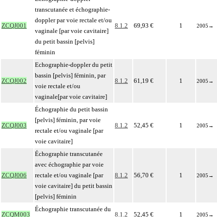
transcutanée et échographie-
doppler par voie rectale et/ou
ZCQJ001
8.1.2
69,93 €
1
2005
→
vaginale [par voie cavitaire]
du petit bassin [pelvis]
féminin
Echographie-doppler du petit
bassin [pelvis] féminin, par
ZCQJ002
8.1.2
61,19 €
1
2005
→
voie rectale et/ou
vaginale[par voie cavitaire]
Échographie du petit bassin
[pelvis] féminin, par voie
ZCQJ003
8.1.2
52,45 €
1
2005
→
rectale et/ou vaginale [par
voie cavitaire]
Échographie transcutanée
avec échographie par voie
ZCQJ006
rectale et/ou vaginale [par
8.1.2
56,70 €
1
2005
→
voie cavitaire] du petit bassin
[pelvis] féminin
Échographie transcutanée du
ZCQM003
8.1.2
52,45 €
1
2005
→