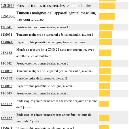
12C04J
Prostatectomies transurétrales, en ambulatoire
Tumeurs malignes de l'appareil génital masculin,
12M03T
très courte durée
12C041
Prostatectomies transurétrales, niveau 1
12M031
Tumeurs malignes de l'appareil génital masculin, niveau 1
12M04T
Hypertrophie prostatique bénigne, très courte durée
Motifs de recours de la CMD 23 sans acte opératoire, avec
23K03J
anesthésie, en ambulatoire
12C042
Prostatectomies transurétrales, niveau 2
12M032
Tumeurs malignes de l'appareil génital masculin, niveau 2
17K052
Curiethérapies de la prostate, niveau 2
12M042
Hypertrophie prostatique bénigne, niveau 2
12C043
Prostatectomies transurétrales, niveau 3
Endoscopies génito-urinaires et anesthésie : séjours de moins
12K02Z
de 2 jours
Endoscopies génito-urinaires sans anesthésie : séjours de
12K03Z
moins de 2 jours
12M041
Hypertrophie prostatique bénigne, niveau 1