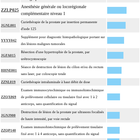
Anesthésie générale ou locorégionale
ZZLP025
complémentaire niveau 1
Curiethérapie de la prostate par insertion permanente
JGNL001
d'iode 125
Supplément pour diagnostic histopathologique portant sur
YYYY042
des lésions malignes tumorales
Résection d'une hypertrophie de la prostate, par
JGFA015
urétrocystoscopie
Séance de destruction de lésion du côlon et/ou du rectum
HHNE001
sans laser, par coloscopie totale
ZZNL019
Curiethérapie intraluminale à haut débit de dose
Examen immunocytochimique ou immunohistochimique
ZZQX069
de prélèvement cellulaire ou tissulaire fixé avec 1 à 2
anticorps, sans quantification du signal
Destruction de lésion de la prostate par ultrasons focalisés
JGNJ900
de haute intensité, par voie rectale
Examen immunohistochimique de prélèvement tissulaire
ZZQP140
fixé avec 1 à 4 anticorps, sans quantification du signal