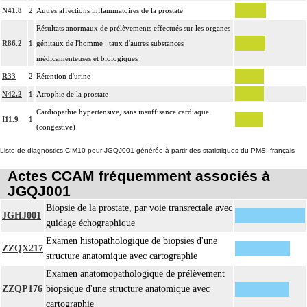
N41.8
2
Autres affections inflammatoires de la prostate
Résultats anormaux de prélèvements effectués sur les organes
R86.2
1
génitaux de l'homme : taux d'autres substances
médicamenteuses et biologiques
R33
2
Rétention d'urine
N42.2
1
Atrophie de la prostate
Cardiopathie hypertensive, sans insuffisance cardiaque
I11.9
1
(congestive)
Liste de diagnostics CIM10 pour JGQJ001 générée à partir des statistiques du PMSI français
Actes CCAM fréquemment associés à
JGQJ001
Biopsie de la prostate, par voie transrectale avec
JGHJ001
guidage échographique
Examen histopathologique de biopsies d'une
ZZQX217
structure anatomique avec cartographie
Examen anatomopathologique de prélèvement
ZZQP176
biopsique d'une structure anatomique avec
cartographie