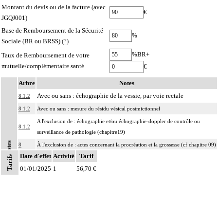
Montant du devis ou de la facture (avec
€
JGQJ001)
Base de Remboursement de la Sécurité
%
Sociale (BR ou BRSS)
(?)
%BR+
Taux de Remboursement de votre
mutuelle/complémentaire santé
€
Arbre
Notes
Avec ou sans : échographie de la vessie, par voie rectale
8.1.2
8.1.2
Avec ou sans : mesure du résidu vésical postmictionnel
A l'exclusion de : échographie et/ou échographie-doppler de contrôle ou
8.1.2
surveillance de pathologie (chapitre19)
Notes
8
À l'exclusion de : actes concernant la procréation et la grossesse (cf chapitre 09)
Date d'effet
Activité
Tarif
Tarifs
Les actes sur la cavité de l'abdomen, par coelioscopie ou par
8
01/01/2025
rétropéritonéoscopie incluent l'évacuation de collection intraabdominale
1
56,70 €
associée, la toilette péritonéale et/ou la pose de drain.
Les actes sur la cavité de l'abdomen, par abord direct incluent l'évacuation de
8
collection intraabdominale associée, la toilette péritonéale et/ou la pose de
drain.