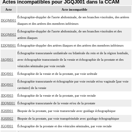
Actes incompatibles pour JGQJ001 dans la CCAM
Acte
Acte incompatible
Échographie-doppler de l'aorte abdominale, de ses branches viscérales, des artères
DGQM001
iliaques et des artères des membres inférieurs
Échographie-doppler de l'aorte abdominale, de ses branches viscérales et des
DGQM002
artères iliaques
EDQM001
Échographie-doppler des artères iliaques et des artères des membres inférieurs
Échographie transcutanée unilatérale ou bilatérale du rein et de la région lombale,
JAQJ001
avec échographie transcutanée de la vessie et échographie de la prostate et des
vésicules séminales par voie rectale
JDQJ001
Échographie de la vessie et de la prostate, par voie urétrale
Échographie transcutanée et échographie par voie rectale et/ou vaginale [par voie
JDQJ002
cavitaire] de la vessie
JDQJ003
Échographie de la vessie et de la prostate, par voie rectale
JDQM001
Échographie transcutanée de la vessie et/ou de la prostate
JGHJ001
Biopsie de la prostate, par voie transrectale avec guidage échographique
JGHJ002
Biopsie de la prostate, par voie transpérinéale avec guidage échographique
JGQJ001
Échographie de la prostate et des vésicules séminales, par voie rectale