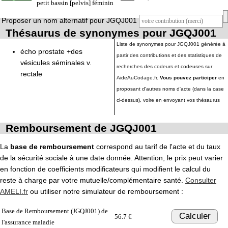
petit bassin [pelvis] féminin
Proposer un nom alternatif pour JGQJ001
Thésaurus de synonymes pour JGQJ001
Liste de synonymes pour JGQJ001 générée à
écho prostate +des
partir des contributions et des statistiques de
vésicules séminales v.
recherches des codeurs et codeuses sur
rectale
AideAuCodage.fr.
Vous pouvez participer
en
proposant d'autres noms d'acte (dans la case
ci-dessus), voire en envoyant vos thésaurus
Remboursement de JGQJ001
La
base de remboursement
correspond au tarif de l'acte et du taux
de la sécurité sociale à une date donnée. Attention, le prix peut varier
en fonction de coefficients modificateurs qui modifient le calcul du
reste à charge par votre mutuelle/complémentaire santé.
Consulter
AMELI.fr
ou utiliser notre simulateur de remboursement :
Base de Remboursement (JGQJ001) de
Calculer
56.7 €
l'assurance maladie