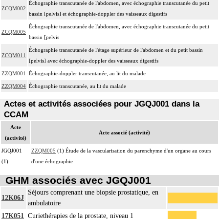
Échographie transcutanée de l'abdomen, avec échographie transcutanée du petit
ZCQM002
bassin [pelvis] et échographie-doppler des vaisseaux digestifs
Échographie transcutanée de l'abdomen, avec échographie transcutanée du petit
ZCQM005
bassin [pelvis
Échographie transcutanée de l'étage supérieur de l'abdomen et du petit bassin
ZCQM011
[pelvis] avec échographie-doppler des vaisseaux digestifs
ZZQM001
Échographie-doppler transcutanée, au lit du malade
ZZQM004
Échographie transcutanée, au lit du malade
Actes et activités associées pour JGQJ001 dans la
CCAM
Acte
Acte associé (activité)
(activité)
JGQJ001
ZZQM005
(1) Étude de la vascularisation du parenchyme d'un organe au cours
(1)
d'une échographie
GHM associés avec JGQJ001
Séjours comprenant une biopsie prostatique, en
12K06J
ambulatoire
17K051
Curiethérapies de la prostate, niveau 1