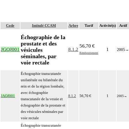
Code
Intitulé CCAM
Arbre
Tarif
Activité(s)
Actif
Échographie de la
prostate et des
56,70 €
vésicules
JGQJ001
8.1.2
1
2005
→
Remboursement
séminales, par
voie rectale
Échographie transcutanée
unilatérale ou bilatérale du
rein et de la région lombale,
avec échographie
JAQJ001
8.1.2
56,70 €
1
2005
→
transcutanée de la vessie et
échographie de la prostate et
des vésicules séminales par
voie rectale
Échographie transcutanée