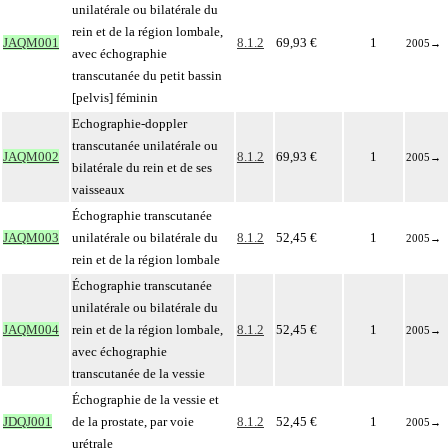
unilatérale ou bilatérale du
rein et de la région lombale,
JAQM001
8.1.2
69,93 €
1
2005
→
avec échographie
transcutanée du petit bassin
[pelvis] féminin
Echographie-doppler
transcutanée unilatérale ou
JAQM002
8.1.2
69,93 €
1
2005
→
bilatérale du rein et de ses
vaisseaux
Échographie transcutanée
JAQM003
unilatérale ou bilatérale du
8.1.2
52,45 €
1
2005
→
rein et de la région lombale
Échographie transcutanée
unilatérale ou bilatérale du
JAQM004
rein et de la région lombale,
8.1.2
52,45 €
1
2005
→
avec échographie
transcutanée de la vessie
Échographie de la vessie et
JDQJ001
de la prostate, par voie
8.1.2
52,45 €
1
2005
→
urétrale