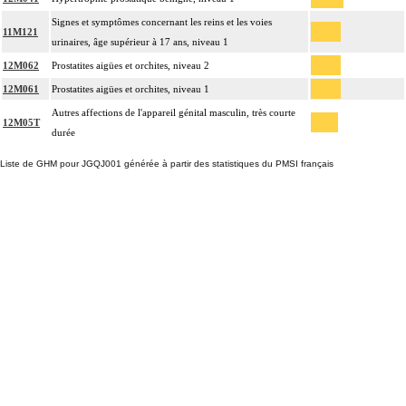
Signes et symptômes concernant les reins et les voies
11M121
urinaires, âge supérieur à 17 ans, niveau 1
12M062
Prostatites aigües et orchites, niveau 2
12M061
Prostatites aigües et orchites, niveau 1
Autres affections de l'appareil génital masculin, très courte
12M05T
durée
Liste de GHM pour JGQJ001 générée à partir des statistiques du PMSI français