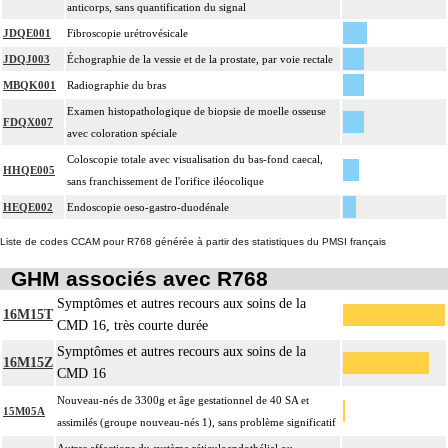
anticorps, sans quantification du signal
JDQE001
Fibroscopie urétrovésicale
JDQJ003
Échographie de la vessie et de la prostate, par voie rectale
MBQK001
Radiographie du bras
Examen histopathologique de biopsie de moelle osseuse
FDQX007
avec coloration spéciale
Coloscopie totale avec visualisation du bas-fond caecal,
HHQE005
sans franchissement de l'orifice iléocolique
HEQE002
Endoscopie oeso-gastro-duodénale
Liste de codes CCAM pour R768 générée à partir des statistiques du PMSI français
GHM associés avec R768
Symptômes et autres recours aux soins de la
16M15T
CMD 16, très courte durée
Symptômes et autres recours aux soins de la
16M15Z
CMD 16
Nouveau-nés de 3300g et âge gestationnel de 40 SA et
15M05A
assimilés (groupe nouveau-nés 1), sans problème significatif