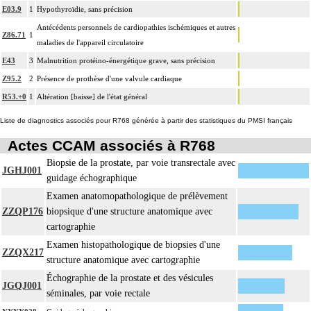
E03.9
1
Hypothyroïdie, sans précision
Antécédents personnels de cardiopathies ischémiques et autres
Z86.71
1
maladies de l'appareil circulatoire
E43
3
Malnutrition protéino-énergétique grave, sans précision
Z95.2
2
Présence de prothèse d'une valvule cardiaque
R53.+0
1
Altération [baisse] de l'état général
Liste de diagnostics associés pour R768 générée à partir des statistiques du PMSI français
Actes CCAM associés à R768
Biopsie de la prostate, par voie transrectale avec
JGHJ001
guidage échographique
Examen anatomopathologique de prélèvement
ZZQP176
biopsique d'une structure anatomique avec
cartographie
Examen histopathologique de biopsies d'une
ZZQX217
structure anatomique avec cartographie
Échographie de la prostate et des vésicules
JGQJ001
séminales, par voie rectale