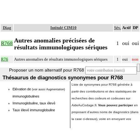
Diag
Intitulé CIM10
Sév.
Actif
DP
Autres anomalies précisées de
R768
1
oui
oui
résultats immunologiques sériques
R76
Autres anomalies de résultats immunologiques sériques
1
oui
non
Proposer un nom alternatif pour R768
Thésaurus de diagnostics synonymes pour R768
Liste de synonymes pour R768 générée à
Elévation de
(voir aussi Augmentation)
partir des contributions et des statistiques de
immunoglobulines
recherches des codeurs et codeuses sur
Immunoglobuline, taux élevé
AideAuCodage.fr.
Vous pouvez participer
en
Taux élevé immunoglobuline
proposant d'autres noms de diagnostics (dans
la case ci-dessus), voire en envoyant vos