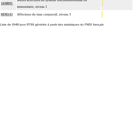
Autres affections du système réticuloendothélial ou
16M091
immunitaire, niveau 1
08M143
Affections du tissu conjonctif, niveau 3
Liste de GHM pour R768 générée à partir des statistiques du PMSI français