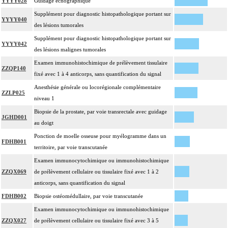
YYYY028
Guidage échographique
Supplément pour diagnostic histopathologique portant sur
YYYY040
des lésions tumorales
Supplément pour diagnostic histopathologique portant sur
YYYY042
des lésions malignes tumorales
Examen immunohistochimique de prélèvement tissulaire
ZZQP140
fixé avec 1 à 4 anticorps, sans quantification du signal
Anesthésie générale ou locorégionale complémentaire
ZZLP025
niveau 1
Biopsie de la prostate, par voie transrectale avec guidage
JGHD001
au doigt
Ponction de moelle osseuse pour myélogramme dans un
FDHB001
territoire, par voie transcutanée
Examen immunocytochimique ou immunohistochimique
ZZQX069
de prélèvement cellulaire ou tissulaire fixé avec 1 à 2
anticorps, sans quantification du signal
FDHB002
Biopsie ostéomédullaire, par voie transcutanée
Examen immunocytochimique ou immunohistochimique
ZZQX027
de prélèvement cellulaire ou tissulaire fixé avec 3 à 5