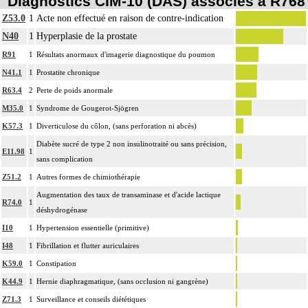
Diagnostics CIM-10 (DAS) associés à R768
Z53.0
1
Acte non effectué en raison de contre-indication
N40
1
Hyperplasie de la prostate
R91
1
Résultats anormaux d'imagerie diagnostique du poumon
N41.1
1
Prostatite chronique
R63.4
2
Perte de poids anormale
M35.0
1
Syndrome de Gougerot-Sjögren
K57.3
1
Diverticulose du côlon, (sans perforation ni abcès)
Diabète sucré de type 2 non insulinotraité ou sans précision,
E11.98
1
sans complication
Z51.2
1
Autres formes de chimiothérapie
Augmentation des taux de transaminase et d'acide lactique
R74.0
1
déshydrogénase
I10
1
Hypertension essentielle (primitive)
I48
1
Fibrillation et flutter auriculaires
K59.0
1
Constipation
K44.9
1
Hernie diaphragmatique, (sans occlusion ni gangrène)
Z71.3
1
Surveillance et conseils diététiques