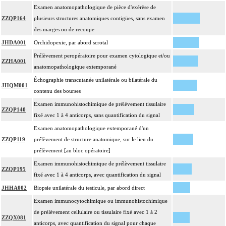
Examen anatomopathologique de pièce d'exérèse de
ZZQP164
plusieurs structures anatomiques contigües, sans examen
des marges ou de recoupe
JHDA001
Orchidopexie, par abord scrotal
Prélèvement peropératoire pour examen cytologique et/ou
ZZHA001
anatomopathologique extemporané
Échographie transcutanée unilatérale ou bilatérale du
JHQM001
contenu des bourses
Examen immunohistochimique de prélèvement tissulaire
ZZQP140
fixé avec 1 à 4 anticorps, sans quantification du signal
Examen anatomopathologique extemporané d'un
ZZQP119
prélèvement de structure anatomique, sur le lieu du
prélèvement [au bloc opératoire]
Examen immunohistochimique de prélèvement tissulaire
ZZQP195
fixé avec 1 à 4 anticorps, avec quantification du signal
JHHA002
Biopsie unilatérale du testicule, par abord direct
Examen immunocytochimique ou immunohistochimique
de prélèvement cellulaire ou tissulaire fixé avec 1 à 2
ZZQX081
anticorps, avec quantification du signal pour chaque