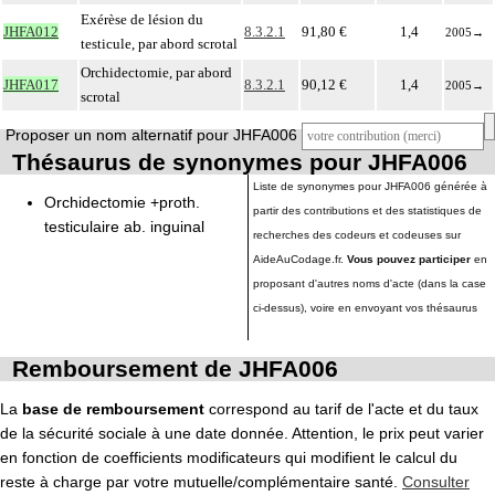
Exérèse de lésion du
JHFA012
8.3.2.1
91,80 €
1,4
2005
→
testicule, par abord scrotal
Orchidectomie, par abord
JHFA017
8.3.2.1
90,12 €
1,4
2005
→
scrotal
Proposer un nom alternatif pour JHFA006
Thésaurus de synonymes pour JHFA006
Liste de synonymes pour JHFA006 générée à
Orchidectomie +proth.
partir des contributions et des statistiques de
testiculaire ab. inguinal
recherches des codeurs et codeuses sur
AideAuCodage.fr.
Vous pouvez participer
en
proposant d'autres noms d'acte (dans la case
ci-dessus), voire en envoyant vos thésaurus
Remboursement de JHFA006
La
base de remboursement
correspond au tarif de l'acte et du taux
de la sécurité sociale à une date donnée. Attention, le prix peut varier
en fonction de coefficients modificateurs qui modifient le calcul du
reste à charge par votre mutuelle/complémentaire santé.
Consulter