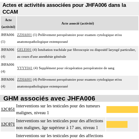
Actes et activités associées pour JHFA006 dans la
CCAM
Acte
Acte associé (activité)
(activité)
JHFA006
ZZHA001
(1) Prélèvement peropératoire pour examen cytologique et/ou
(1)
anatomopathologique extemporané
JHFA006
GELE001
(4) Intubation trachéale par fibroscopie ou dispositif laryngé particulier,
(4)
au cours d'une anesthésie générale
JHFA006
YYYY041
(4) Supplément pour récupération peropératoire de sang
(4)
JHFA006
ZZHA001
(4) Prélèvement peropératoire pour examen cytologique et/ou
(4)
anatomopathologique extemporané
GHM associés avec JHFA006
Interventions sur les testicules pour des tumeurs
12C051
malignes, niveau 1
Interventions sur les testicules pour des affections
12C071
non malignes, âge supérieur à 17 ans, niveau 1
Interventions sur les testicules pour des affections