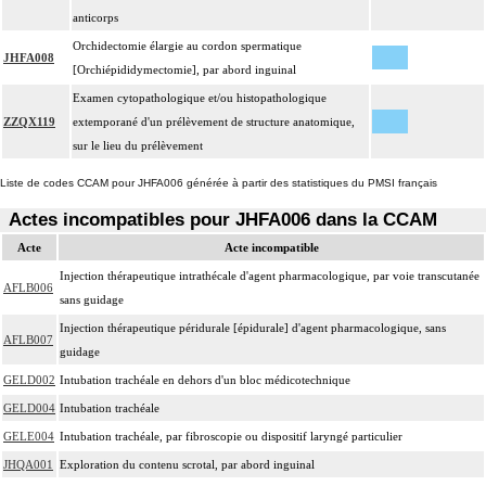
anticorps
Orchidectomie élargie au cordon spermatique
JHFA008
[Orchiépididymectomie], par abord inguinal
Examen cytopathologique et/ou histopathologique
ZZQX119
extemporané d'un prélèvement de structure anatomique,
sur le lieu du prélèvement
Liste de codes CCAM pour JHFA006 générée à partir des statistiques du PMSI français
Actes incompatibles pour JHFA006 dans la CCAM
Acte
Acte incompatible
Injection thérapeutique intrathécale d'agent pharmacologique, par voie transcutanée
AFLB006
sans guidage
Injection thérapeutique péridurale [épidurale] d'agent pharmacologique, sans
AFLB007
guidage
GELD002
Intubation trachéale en dehors d'un bloc médicotechnique
GELD004
Intubation trachéale
GELE004
Intubation trachéale, par fibroscopie ou dispositif laryngé particulier
JHQA001
Exploration du contenu scrotal, par abord inguinal