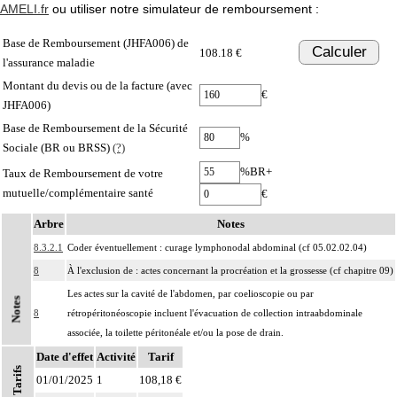
AMELI.fr
ou utiliser notre simulateur de remboursement :
Base de Remboursement (JHFA006) de
Calculer
108.18 €
l'assurance maladie
Montant du devis ou de la facture (avec
€
JHFA006)
Base de Remboursement de la Sécurité
%
Sociale (BR ou BRSS)
(?)
%BR+
Taux de Remboursement de votre
mutuelle/complémentaire santé
€
Arbre
Notes
8.3.2.1
Coder éventuellement : curage lymphonodal abdominal (cf 05.02.02.04)
8
À l'exclusion de : actes concernant la procréation et la grossesse (cf chapitre 09)
Les actes sur la cavité de l'abdomen, par coelioscopie ou par
Notes
8
rétropéritonéoscopie incluent l'évacuation de collection intraabdominale
associée, la toilette péritonéale et/ou la pose de drain.
Date d'effet
Les actes sur la cavité de l'abdomen, par abord direct incluent l'évacuation de
Activité
Tarif
Tarifs
8
collection intraabdominale associée, la toilette péritonéale et/ou la pose de
01/01/2025
1
108,18 €
drain.