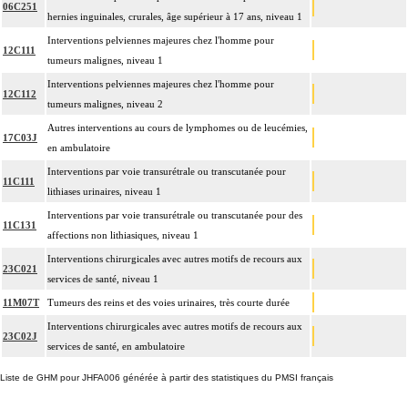
06C251
hernies inguinales, crurales, âge supérieur à 17 ans, niveau 1
Interventions pelviennes majeures chez l'homme pour
12C111
tumeurs malignes, niveau 1
Interventions pelviennes majeures chez l'homme pour
12C112
tumeurs malignes, niveau 2
Autres interventions au cours de lymphomes ou de leucémies,
17C03J
en ambulatoire
Interventions par voie transurétrale ou transcutanée pour
11C111
lithiases urinaires, niveau 1
Interventions par voie transurétrale ou transcutanée pour des
11C131
affections non lithiasiques, niveau 1
Interventions chirurgicales avec autres motifs de recours aux
23C021
services de santé, niveau 1
11M07T
Tumeurs des reins et des voies urinaires, très courte durée
Interventions chirurgicales avec autres motifs de recours aux
23C02J
services de santé, en ambulatoire
Liste de GHM pour JHFA006 générée à partir des statistiques du PMSI français