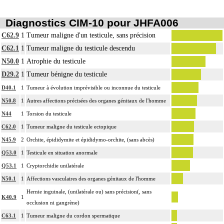
Diagnostics CIM-10 pour JHFA006
C62.9
1
Tumeur maligne d'un testicule, sans précision
C62.1
1
Tumeur maligne du testicule descendu
N50.0
1
Atrophie du testicule
D29.2
1
Tumeur bénigne du testicule
D40.1
1
Tumeur à évolution imprévisible ou inconnue du testicule
N50.8
1
Autres affections précisées des organes génitaux de l'homme
N44
1
Torsion du testicule
C62.0
1
Tumeur maligne du testicule ectopique
N45.9
2
Orchite, épididymite et épididymo-orchite, (sans abcès)
Q53.0
1
Testicule en situation anormale
Q53.1
1
Cryptorchidie unilatérale
N50.1
1
Affections vasculaires des organes génitaux de l'homme
Hernie inguinale, (unilatérale ou) sans précision(, sans
K40.9
1
occlusion ni gangrène)
C63.1
1
Tumeur maligne du cordon spermatique