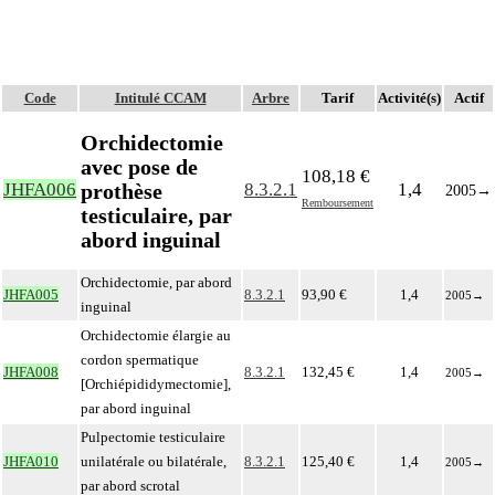
Code
Intitulé CCAM
Arbre
Tarif
Activité(s)
Actif
Orchidectomie
avec pose de
108,18 €
prothèse
JHFA006
8.3.2.1
1,4
2005
→
Remboursement
testiculaire, par
abord inguinal
Orchidectomie, par abord
JHFA005
8.3.2.1
93,90 €
1,4
2005
→
inguinal
Orchidectomie élargie au
cordon spermatique
JHFA008
8.3.2.1
132,45 €
1,4
2005
→
[Orchiépididymectomie],
par abord inguinal
Pulpectomie testiculaire
JHFA010
unilatérale ou bilatérale,
8.3.2.1
125,40 €
1,4
2005
→
par abord scrotal