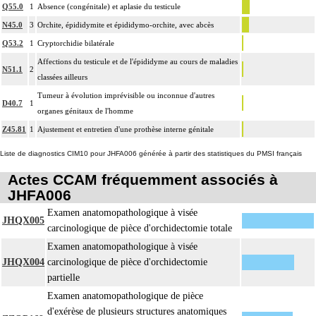
Q55.0
1
Absence (congénitale) et aplasie du testicule
N45.0
3
Orchite, épididymite et épididymo-orchite, avec abcès
Q53.2
1
Cryptorchidie bilatérale
Affections du testicule et de l'épididyme au cours de maladies
N51.1
2
classées ailleurs
Tumeur à évolution imprévisible ou inconnue d'autres
D40.7
1
organes génitaux de l'homme
Z45.81
1
Ajustement et entretien d'une prothèse interne génitale
Liste de diagnostics CIM10 pour JHFA006 générée à partir des statistiques du PMSI français
Actes CCAM fréquemment associés à
JHFA006
Examen anatomopathologique à visée
JHQX005
carcinologique de pièce d'orchidectomie totale
Examen anatomopathologique à visée
JHQX004
carcinologique de pièce d'orchidectomie
partielle
Examen anatomopathologique de pièce
d'exérèse de plusieurs structures anatomiques