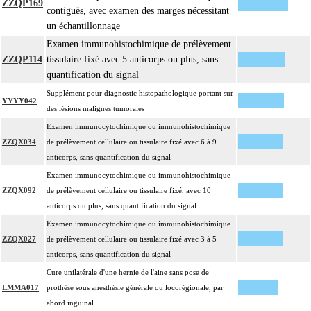
ZZQP169
contiguës, avec examen des marges nécessitant
un échantillonnage
Examen immunohistochimique de prélèvement
ZZQP114
tissulaire fixé avec 5 anticorps ou plus, sans
quantification du signal
Supplément pour diagnostic histopathologique portant sur
YYYY042
des lésions malignes tumorales
Examen immunocytochimique ou immunohistochimique
ZZQX034
de prélèvement cellulaire ou tissulaire fixé avec 6 à 9
anticorps, sans quantification du signal
Examen immunocytochimique ou immunohistochimique
ZZQX092
de prélèvement cellulaire ou tissulaire fixé, avec 10
anticorps ou plus, sans quantification du signal
Examen immunocytochimique ou immunohistochimique
ZZQX027
de prélèvement cellulaire ou tissulaire fixé avec 3 à 5
anticorps, sans quantification du signal
Cure unilatérale d'une hernie de l'aine sans pose de
LMMA017
prothèse sous anesthésie générale ou locorégionale, par
abord inguinal