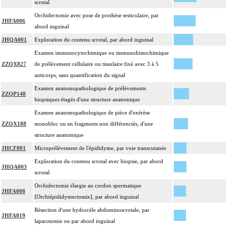
scrotal
Orchidectomie avec pose de prothèse testiculaire, par
JHFA006
abord inguinal
JHQA001
Exploration du contenu scrotal, par abord inguinal
Examen immunocytochimique ou immunohistochimique
ZZQX027
de prélèvement cellulaire ou tissulaire fixé avec 3 à 5
anticorps, sans quantification du signal
Examen anatomopathologique de prélèvements
ZZQP148
biopsiques étagés d'une structure anatomique
Examen anatomopathologique de pièce d'exérèse
ZZQX188
monobloc ou en fragments non différenciés, d'une
structure anatomique
JHCF001
Microprélèvement de l'épididyme, par voie transcutanée
Exploration du contenu scrotal avec biopsie, par abord
JHQA003
scrotal
Orchidectomie élargie au cordon spermatique
JHFA008
[Orchiépididymectomie], par abord inguinal
Résection d'une hydrocèle abdominoscrotale, par
JHFA019
laparotomie ou par abord inguinal