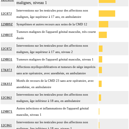
malignes, niveau 1
Interventions sur les testicules pour des affections non
12C07J
malignes, âge supérieur à 17 ans, en ambulatoire
12M09Z
Symptômes et autres recours aux soins de la CMD 12
Tumeurs malignes de l'appareil génital masculin, très courte
12M03T
durée
Interventions sur les testicules pour des affections non
12C072
malignes, âge supérieur à 17 ans, niveau 2
12M031
Tumeurs malignes de l'appareil génital masculin, niveau 1
Affections myéloprolifératives et tumeurs de siège imprécis
17K07J
sans acte opératoire, avec anesthésie, en ambulatoire
Motifs de recours de la CMD 23 sans acte opératoire, avec
23K03J
anesthésie, en ambulatoire
Interventions sur les testicules pour des affections non
12C06J
malignes, âge inférieur à 18 ans, en ambulatoire
Autres infections et inflammations de l'appareil génital
12M071
masculin, niveau 1
Interventions sur les testicules pour des affections non
12C061
malignes, âge inférieur à 18 ans, niveau 1