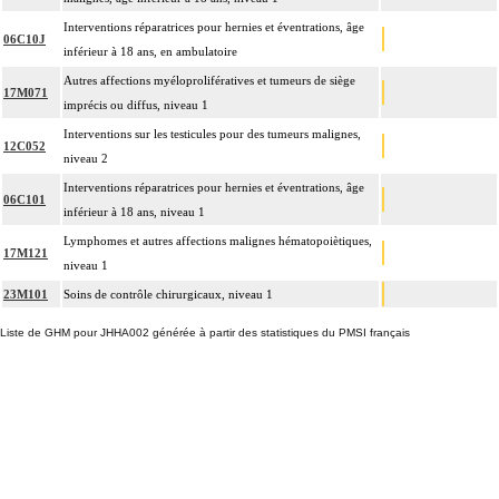
Interventions réparatrices pour hernies et éventrations, âge
06C10J
inférieur à 18 ans, en ambulatoire
Autres affections myéloprolifératives et tumeurs de siège
17M071
imprécis ou diffus, niveau 1
Interventions sur les testicules pour des tumeurs malignes,
12C052
niveau 2
Interventions réparatrices pour hernies et éventrations, âge
06C101
inférieur à 18 ans, niveau 1
Lymphomes et autres affections malignes hématopoiètiques,
17M121
niveau 1
23M101
Soins de contrôle chirurgicaux, niveau 1
Liste de GHM pour JHHA002 générée à partir des statistiques du PMSI français