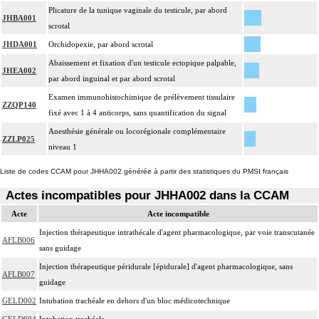
Plicature de la tunique vaginale du testicule, par abord
JHBA001
scrotal
JHDA001
Orchidopexie, par abord scrotal
Abaissement et fixation d'un testicule ectopique palpable,
JHEA002
par abord inguinal et par abord scrotal
Examen immunohistochimique de prélèvement tissulaire
ZZQP140
fixé avec 1 à 4 anticorps, sans quantification du signal
Anesthésie générale ou locorégionale complémentaire
ZZLP025
niveau 1
Liste de codes CCAM pour JHHA002 générée à partir des statistiques du PMSI français
Actes incompatibles pour JHHA002 dans la CCAM
Acte
Acte incompatible
Injection thérapeutique intrathécale d'agent pharmacologique, par voie transcutanée
AFLB006
sans guidage
Injection thérapeutique péridurale [épidurale] d'agent pharmacologique, sans
AFLB007
guidage
GELD002
Intubation trachéale en dehors d'un bloc médicotechnique
GELD004
Intubation trachéale