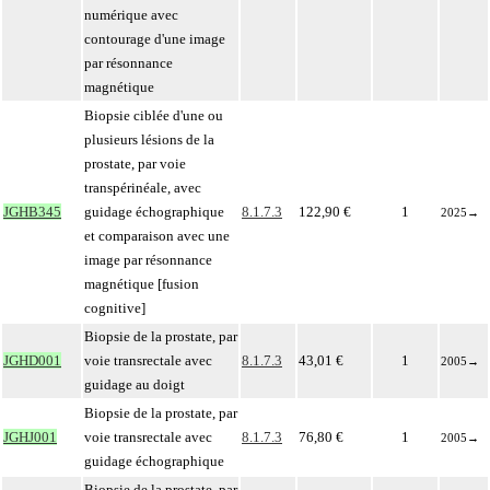
numérique avec
contourage d'une image
par résonnance
magnétique
Biopsie ciblée d'une ou
plusieurs lésions de la
prostate, par voie
transpérinéale, avec
JGHB345
guidage échographique
8.1.7.3
122,90 €
1
2025
→
et comparaison avec une
image par résonnance
magnétique [fusion
cognitive]
Biopsie de la prostate, par
JGHD001
voie transrectale avec
8.1.7.3
43,01 €
1
2005
→
guidage au doigt
Biopsie de la prostate, par
JGHJ001
voie transrectale avec
8.1.7.3
76,80 €
1
2005
→
guidage échographique
Biopsie de la prostate, par