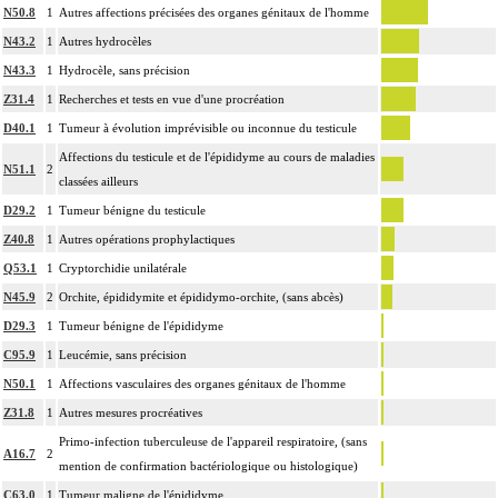
N50.8
1
Autres affections précisées des organes génitaux de l'homme
N43.2
1
Autres hydrocèles
N43.3
1
Hydrocèle, sans précision
Z31.4
1
Recherches et tests en vue d'une procréation
D40.1
1
Tumeur à évolution imprévisible ou inconnue du testicule
Affections du testicule et de l'épididyme au cours de maladies
N51.1
2
classées ailleurs
D29.2
1
Tumeur bénigne du testicule
Z40.8
1
Autres opérations prophylactiques
Q53.1
1
Cryptorchidie unilatérale
N45.9
2
Orchite, épididymite et épididymo-orchite, (sans abcès)
D29.3
1
Tumeur bénigne de l'épididyme
C95.9
1
Leucémie, sans précision
N50.1
1
Affections vasculaires des organes génitaux de l'homme
Z31.8
1
Autres mesures procréatives
Primo-infection tuberculeuse de l'appareil respiratoire, (sans
A16.7
2
mention de confirmation bactériologique ou histologique)
C63.0
1
Tumeur maligne de l'épididyme