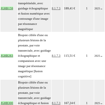
transpérinéale, avec
JGHB159
guidage échographique
8.1.7.3
189,41 €
1
2025
→
et fusion numérique avec
contourage d'une image
par résonnance
magnétique
Biopsie ciblée d'une ou
plusieurs lésions de la
prostate, par voie
transrectale, avec guidage
JGHB283
échographique et
8.1.7.3
115,51 €
1
2025
→
comparaison avec une
image par résonnance
magnétique [fusion
cognitive]
Biopsie ciblée d'une ou
plusieurs lésions de la
prostate, par voie
transrectale, avec guidage
JGHB300
échographique et fusion
8.1.7.3
167,24 €
1
2025
→