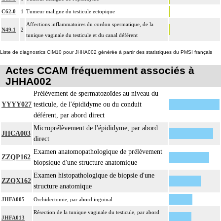
C62.0
1
Tumeur maligne du testicule ectopique
Affections inflammatoires du cordon spermatique, de la
N49.1
2
tunique vaginale du testicule et du canal déférent
Liste de diagnostics CIM10 pour JHHA002 générée à partir des statistiques du PMSI français
Actes CCAM fréquemment associés à
JHHA002
Prélèvement de spermatozoïdes au niveau du
YYYY027
testicule, de l'épididyme ou du conduit
déférent, par abord direct
Microprélèvement de l'épididyme, par abord
JHCA003
direct
Examen anatomopathologique de prélèvement
ZZQP162
biopsique d'une structure anatomique
Examen histopathologique de biopsie d'une
ZZQX162
structure anatomique
JHFA005
Orchidectomie, par abord inguinal
Résection de la tunique vaginale du testicule, par abord
JHFA013