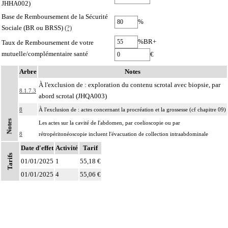
JHHA002)
Base de Remboursement de la Sécurité
%
Sociale (BR ou BRSS)
(?)
%BR+
Taux de Remboursement de votre
mutuelle/complémentaire santé
€
Arbre
Notes
À l'exclusion de : exploration du contenu scrotal avec biopsie, par
8.1.7.3
abord scrotal (JHQA003)
8
À l'exclusion de : actes concernant la procréation et la grossesse (cf chapitre 09)
Notes
Les actes sur la cavité de l'abdomen, par coelioscopie ou par
8
rétropéritonéoscopie incluent l'évacuation de collection intraabdominale
associée, la toilette péritonéale et/ou la pose de drain.
Date d'effet
Activité
Tarif
Tarifs
Les actes sur la cavité de l'abdomen, par abord direct incluent l'évacuation de
01/01/2025
1
55,18 €
8
collection intraabdominale associée, la toilette péritonéale et/ou la pose de
01/01/2025
4
55,06 €
drain.