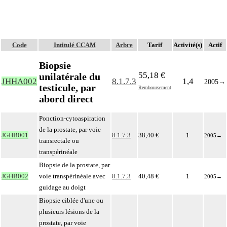
Code
Intitulé CCAM
Arbre
Tarif
Activité(s)
Actif
Biopsie
55,18 €
unilatérale du
JHHA002
8.1.7.3
1,4
2005
→
testicule, par
Remboursement
abord direct
Ponction-cytoaspiration
de la prostate, par voie
JGHB001
8.1.7.3
38,40 €
1
2005
→
transrectale ou
transpérinéale
Biopsie de la prostate, par
JGHB002
voie transpérinéale avec
8.1.7.3
40,48 €
1
2005
→
guidage au doigt
Biopsie ciblée d'une ou
plusieurs lésions de la
prostate, par voie