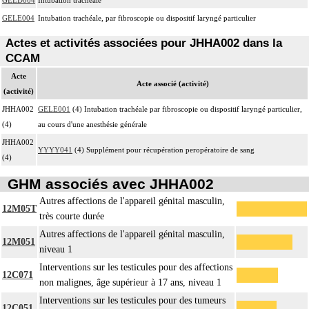
GELE004
Intubation trachéale, par fibroscopie ou dispositif laryngé particulier
Actes et activités associées pour JHHA002 dans la
CCAM
Acte
Acte associé (activité)
(activité)
JHHA002
GELE001
(4) Intubation trachéale par fibroscopie ou dispositif laryngé particulier,
(4)
au cours d'une anesthésie générale
JHHA002
YYYY041
(4) Supplément pour récupération peropératoire de sang
(4)
GHM associés avec JHHA002
Autres affections de l'appareil génital masculin,
12M05T
très courte durée
Autres affections de l'appareil génital masculin,
12M051
niveau 1
Interventions sur les testicules pour des affections
12C071
non malignes, âge supérieur à 17 ans, niveau 1
Interventions sur les testicules pour des tumeurs
12C051