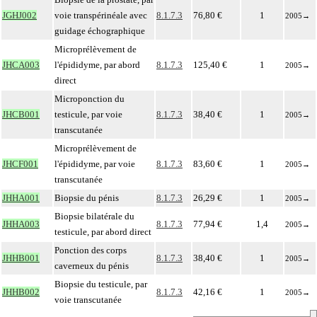
JGHJ002
voie transpérinéale avec
8.1.7.3
76,80 €
1
2005
→
guidage échographique
Microprélèvement de
JHCA003
l'épididyme, par abord
8.1.7.3
125,40 €
1
2005
→
direct
Microponction du
JHCB001
testicule, par voie
8.1.7.3
38,40 €
1
2005
→
transcutanée
Microprélèvement de
JHCF001
l'épididyme, par voie
8.1.7.3
83,60 €
1
2005
→
transcutanée
JHHA001
Biopsie du pénis
8.1.7.3
26,29 €
1
2005
→
Biopsie bilatérale du
JHHA003
8.1.7.3
77,94 €
1,4
2005
→
testicule, par abord direct
Ponction des corps
JHHB001
8.1.7.3
38,40 €
1
2005
→
caverneux du pénis
Biopsie du testicule, par
JHHB002
8.1.7.3
42,16 €
1
2005
→
voie transcutanée