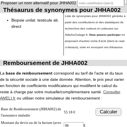
Proposer un nom alternatif pour JHHA002
Thésaurus de synonymes pour JHHA002
Liste de synonymes pour JHHA002 générée à
Biopsie unilat. testicule ab.
partir des contributions et des statistiques de
direct
recherches des codeurs et codeuses sur
AideAuCodage.fr.
Vous pouvez participer
en
proposant d'autres noms d'acte (dans la case
ci-dessus), voire en envoyant vos thésaurus
Remboursement de JHHA002
La
base de remboursement
correspond au tarif de l'acte et du taux
de la sécurité sociale à une date donnée. Attention, le prix peut varier
en fonction de coefficients modificateurs qui modifient le calcul du
reste à charge par votre mutuelle/complémentaire santé.
Consulter
AMELI.fr
ou utiliser notre simulateur de remboursement :
Base de Remboursement (JHHA002) de
Calculer
55.18 €
l'assurance maladie
Montant du devis ou de la facture (avec
€