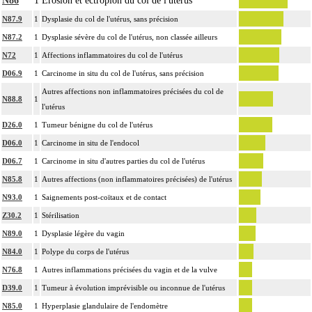
N86
1
Érosion et ectropion du col de l'utérus
N87.9
1
Dysplasie du col de l'utérus, sans précision
N87.2
1
Dysplasie sévère du col de l'utérus, non classée ailleurs
N72
1
Affections inflammatoires du col de l'utérus
D06.9
1
Carcinome in situ du col de l'utérus, sans précision
Autres affections non inflammatoires précisées du col de
N88.8
1
l'utérus
D26.0
1
Tumeur bénigne du col de l'utérus
D06.0
1
Carcinome in situ de l'endocol
D06.7
1
Carcinome in situ d'autres parties du col de l'utérus
N85.8
1
Autres affections (non inflammatoires précisées) de l'utérus
N93.0
1
Saignements post-coïtaux et de contact
Z30.2
1
Stérilisation
N89.0
1
Dysplasie légère du vagin
N84.0
1
Polype du corps de l'utérus
N76.8
1
Autres inflammations précisées du vagin et de la vulve
D39.0
1
Tumeur à évolution imprévisible ou inconnue de l'utérus
N85.0
1
Hyperplasie glandulaire de l'endomètre