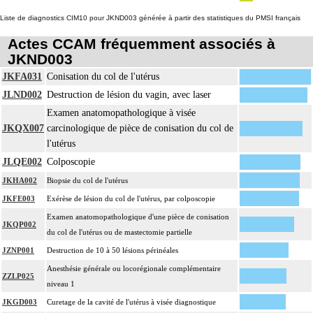
Liste de diagnostics CIM10 pour JKND003 générée à partir des statistiques du PMSI français
Actes CCAM fréquemment associés à
JKND003
JKFA031
Conisation du col de l'utérus
JLND002
Destruction de lésion du vagin, avec laser
Examen anatomopathologique à visée
JKQX007
carcinologique de pièce de conisation du col de
l'utérus
JLQE002
Colposcopie
JKHA002
Biopsie du col de l'utérus
JKFE003
Exérèse de lésion du col de l'utérus, par colposcopie
Examen anatomopathologique d'une pièce de conisation
JKQP002
du col de l'utérus ou de mastectomie partielle
JZNP001
Destruction de 10 à 50 lésions périnéales
Anesthésie générale ou locorégionale complémentaire
ZZLP025
niveau 1
JKGD003
Curetage de la cavité de l'utérus à visée diagnostique