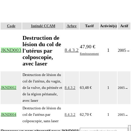
Code
Intitulé CCAM
Arbre
Tarif
Activité(s)
Actif
Destruction de
lésion du col de
47,90 €
l'utérus par
JKND003
8.4.3.2
1
2005
→
Remboursement
colposcopie,
avec laser
Destruction de lésion du
col de l'utérus, du vagin,
JKND002
de la vulve, du périnée et
8.4.3.2
63,48 €
1
2005
→
de la région périanale,
avec laser
Destruction de lésion du
JKND004
col de l'utérus par
8.4.3.2
62,70 €
1
2005
→
colposcopie, sans laser