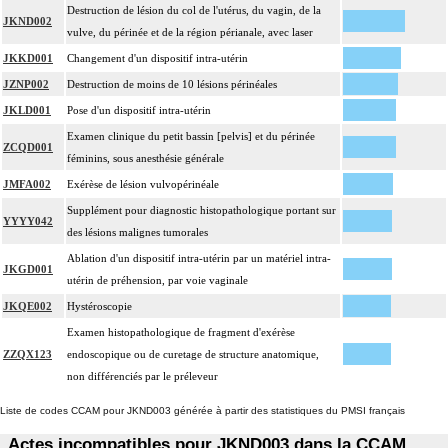
Destruction de lésion du col de l'utérus, du vagin, de la
JKND002
vulve, du périnée et de la région périanale, avec laser
JKKD001
Changement d'un dispositif intra-utérin
JZNP002
Destruction de moins de 10 lésions périnéales
JKLD001
Pose d'un dispositif intra-utérin
Examen clinique du petit bassin [pelvis] et du périnée
ZCQD001
féminins, sous anesthésie générale
JMFA002
Exérèse de lésion vulvopérinéale
Supplément pour diagnostic histopathologique portant sur
YYYY042
des lésions malignes tumorales
Ablation d'un dispositif intra-utérin par un matériel intra-
JKGD001
utérin de préhension, par voie vaginale
JKQE002
Hystéroscopie
Examen histopathologique de fragment d'exérèse
ZZQX123
endoscopique ou de curetage de structure anatomique,
non différenciés par le préleveur
Liste de codes CCAM pour JKND003 générée à partir des statistiques du PMSI français
Actes incompatibles pour JKND003 dans la CCAM