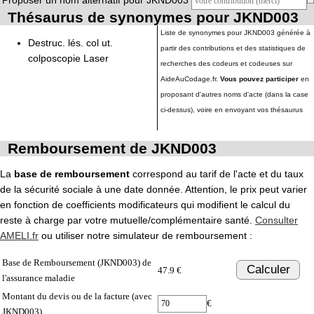
Proposer un nom alternatif pour JKND003
Thésaurus de synonymes pour JKND003
Liste de synonymes pour JKND003 générée à
Destruc. lés. col ut.
partir des contributions et des statistiques de
colposcopie Laser
recherches des codeurs et codeuses sur
AideAuCodage.fr.
Vous pouvez participer
en
proposant d'autres noms d'acte (dans la case
ci-dessus), voire en envoyant vos thésaurus
Remboursement de JKND003
La
base de remboursement
correspond au tarif de l'acte et du taux
de la sécurité sociale à une date donnée. Attention, le prix peut varier
en fonction de coefficients modificateurs qui modifient le calcul du
reste à charge par votre mutuelle/complémentaire santé.
Consulter
AMELI.fr
ou utiliser notre simulateur de remboursement :
Base de Remboursement (JKND003) de
Calculer
47.9 €
l'assurance maladie
Montant du devis ou de la facture (avec
€
JKND003)