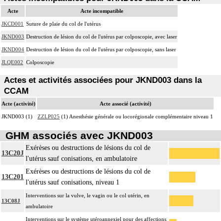
Acte
Acte incompatible
JKCD001
Suture de plaie du col de l'utérus
JKND003
Destruction de lésion du col de l'utérus par colposcopie, avec laser
JKND004
Destruction de lésion du col de l'utérus par colposcopie, sans laser
JLQE002
Colposcopie
Actes et activités associées pour JKND003 dans la
CCAM
Acte (activité)
Acte associé (activité)
JKND003 (1)
ZZLP025
(1) Anesthésie générale ou locorégionale complémentaire niveau 1
GHM associés avec JKND003
Exérèses ou destructions de lésions du col de
13C20J
l'utérus sauf conisations, en ambulatoire
Exérèses ou destructions de lésions du col de
13C201
l'utérus sauf conisations, niveau 1
Interventions sur la vulve, le vagin ou le col utérin, en
13C08J
ambulatoire
Interventions sur le système utéroannexiel pour des affections