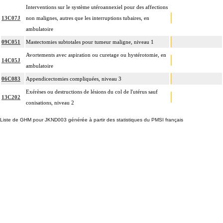
Interventions sur le système utéroannexiel pour des affections
13C07J
non malignes, autres que les interruptions tubaires, en
ambulatoire
09C051
Mastectomies subtotales pour tumeur maligne, niveau 1
Avortements avec aspiration ou curetage ou hystérotomie, en
14C05J
ambulatoire
06C083
Appendicectomies compliquées, niveau 3
Exérèses ou destructions de lésions du col de l'utérus sauf
13C202
conisations, niveau 2
Liste de GHM pour JKND003 générée à partir des statistiques du PMSI français