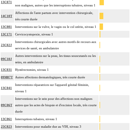
13C071
non malignes, autres que les interruptions tubaires, niveau 1
Affections de l'ante partum avec intervention chirurgicale,
14C10T
très courte durée
13C081
Interventions sur la vulve, le vagin ou le col utérin, niveau 1
13C171
Cervicocystopexie, niveau 1
Interventions chirurgicales avec autres motifs de recours aux
23C02J
services de santé, en ambulatoire
Autres interventions sur la peau, les tissus souscutanés ou les
09C10J
seins, en ambulatoire
13C031
Hystérectomies, niveau 1
09M07T
Autres affections dermatologiques, très courte durée
Interventions réparatrices sur l'appareil génital féminin,
13C041
niveau 1
Interventions sur le sein pour des affections non malignes
09C06T
autres que les actes de biopsie et d'excision locale, très courte
durée
13C061
Interruptions tubaires, niveau 1
25C023
Interventions pour maladie due au VIH, niveau 3