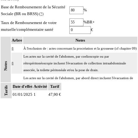
Base de Remboursement de la Sécurité
%
Sociale (BR ou BRSS)
(?)
%BR+
Taux de Remboursement de votre
mutuelle/complémentaire santé
€
Arbre
Notes
8
À l'exclusion de : actes concernant la procréation et la grossesse (cf chapitre 09)
Les actes sur la cavité de l'abdomen, par coelioscopie ou par
Notes
8
rétropéritonéoscopie incluent l'évacuation de collection intraabdominale
associée, la toilette péritonéale et/ou la pose de drain.
Les actes sur la cavité de l'abdomen, par abord direct incluent l'évacuation de
8
collection intraabdominale associée, la toilette péritonéale et/ou la pose de
Date d'effet
Activité
Tarif
Tarifs
drain.
01/01/2025
1
47,90 €