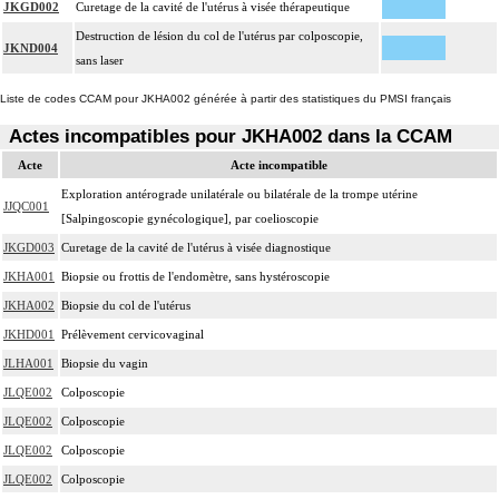
JKGD002
Curetage de la cavité de l'utérus à visée thérapeutique
Destruction de lésion du col de l'utérus par colposcopie,
JKND004
sans laser
Liste de codes CCAM pour JKHA002 générée à partir des statistiques du PMSI français
Actes incompatibles pour JKHA002 dans la CCAM
Acte
Acte incompatible
Exploration antérograde unilatérale ou bilatérale de la trompe utérine
JJQC001
[Salpingoscopie gynécologique], par coelioscopie
JKGD003
Curetage de la cavité de l'utérus à visée diagnostique
JKHA001
Biopsie ou frottis de l'endomètre, sans hystéroscopie
JKHA002
Biopsie du col de l'utérus
JKHD001
Prélèvement cervicovaginal
JLHA001
Biopsie du vagin
JLQE002
Colposcopie
JLQE002
Colposcopie
JLQE002
Colposcopie
JLQE002
Colposcopie