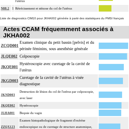
l'utérus
N88.2
1
Rétrécissement et sténose du col de l'utérus
Liste de diagnostics CIM10 pour JKHA002 générée à partir des statistiques du PMSI français
Actes CCAM fréquemment associés à
JKHA002
Examen clinique du petit bassin [pelvis] et du
ZCQD001
périnée féminins, sous anesthésie générale
JLQE002
Colposcopie
Hystéroscopie avec curetage de la cavité de
JKQE001
l'utérus
Curetage de la cavité de l'utérus à visée
JKGD003
diagnostique
Destruction de lésion du col de l'utérus par colposcopie,
JKND003
avec laser
JKQE002
Hystéroscopie
JLHA001
Biopsie du vagin
Examen histopathologique de fragment d'exérèse
ZZQX123
endoscopique ou de curetage de structure anatomique,