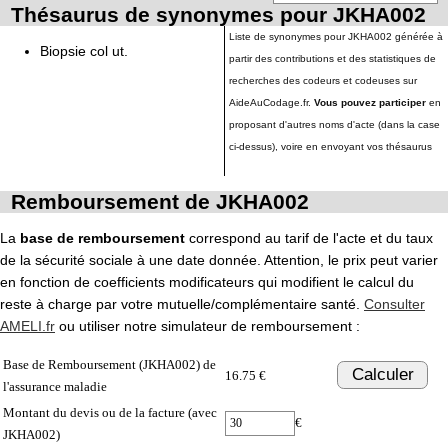
Thésaurus de synonymes pour JKHA002
Liste de synonymes pour JKHA002 générée à
Biopsie col ut.
partir des contributions et des statistiques de
recherches des codeurs et codeuses sur
AideAuCodage.fr.
Vous pouvez participer
en
proposant d'autres noms d'acte (dans la case
ci-dessus), voire en envoyant vos thésaurus
Remboursement de JKHA002
La
base de remboursement
correspond au tarif de l'acte et du taux
de la sécurité sociale à une date donnée. Attention, le prix peut varier
en fonction de coefficients modificateurs qui modifient le calcul du
reste à charge par votre mutuelle/complémentaire santé.
Consulter
AMELI.fr
ou utiliser notre simulateur de remboursement :
Base de Remboursement (JKHA002) de
Calculer
16.75 €
l'assurance maladie
Montant du devis ou de la facture (avec
€
JKHA002)