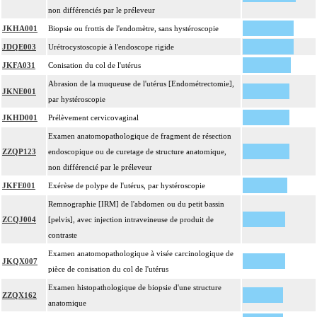
non différenciés par le préleveur
JKHA001
Biopsie ou frottis de l'endomètre, sans hystéroscopie
JDQE003
Urétrocystoscopie à l'endoscope rigide
JKFA031
Conisation du col de l'utérus
Abrasion de la muqueuse de l'utérus [Endométrectomie],
JKNE001
par hystéroscopie
JKHD001
Prélèvement cervicovaginal
Examen anatomopathologique de fragment de résection
ZZQP123
endoscopique ou de curetage de structure anatomique,
non différencié par le préleveur
JKFE001
Exérèse de polype de l'utérus, par hystéroscopie
Remnographie [IRM] de l'abdomen ou du petit bassin
ZCQJ004
[pelvis], avec injection intraveineuse de produit de
contraste
Examen anatomopathologique à visée carcinologique de
JKQX007
pièce de conisation du col de l'utérus
Examen histopathologique de biopsie d'une structure
ZZQX162
anatomique