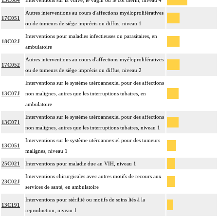
13C084
Interventions sur la vulve, le vagin ou le col utérin, niveau 4
Autres interventions au cours d'affections myéloprolifératives
17C051
ou de tumeurs de siège imprécis ou diffus, niveau 1
Interventions pour maladies infectieuses ou parasitaires, en
18C02J
ambulatoire
Autres interventions au cours d'affections myéloprolifératives
17C052
ou de tumeurs de siège imprécis ou diffus, niveau 2
Interventions sur le système utéroannexiel pour des affections
13C07J
non malignes, autres que les interruptions tubaires, en
ambulatoire
Interventions sur le système utéroannexiel pour des affections
13C071
non malignes, autres que les interruptions tubaires, niveau 1
Interventions sur le système utéroannexiel pour des tumeurs
13C051
malignes, niveau 1
25C021
Interventions pour maladie due au VIH, niveau 1
Interventions chirurgicales avec autres motifs de recours aux
23C02J
services de santé, en ambulatoire
Interventions pour stérilité ou motifs de soins liés à la
13C191
reproduction, niveau 1