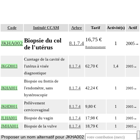
Code
Intitulé CCAM
Arbre
Tarif
Activité(s)
Actif
16,75 €
Biopsie du col
JKHA002
8.1.7.4
1
2005
→
de l'utérus
Remboursement
Curetage de la cavité de
JKGD003
l'utérus à visée
8.1.7.4
62,70 €
1,4
2005
→
diagnostique
Biopsie ou frottis de
JKHA001
l'endomètre, sans
8.1.7.4
42,24 €
1
2005
→
hystéroscopie
Prélèvement
JKHD001
8.1.7.4
9,80 €
1
2005
→
cervicovaginal
JLHA001
Biopsie du vagin
8.1.7.4
17,98 €
1
2005
→
JMHA001
Biopsie de la vulve
8.1.7.4
18,79 €
1
2005
→
Proposer un nom alternatif pour JKHA002