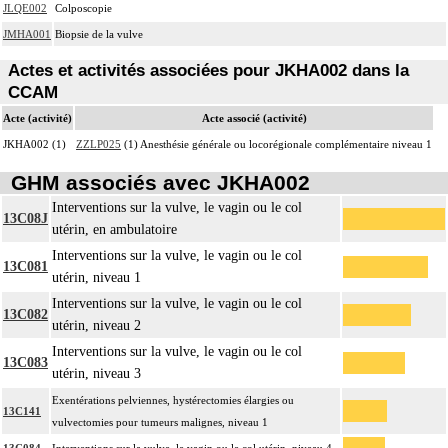
JLQE002
Colposcopie
JMHA001
Biopsie de la vulve
Actes et activités associées pour JKHA002 dans la
CCAM
Acte (activité)
Acte associé (activité)
JKHA002 (1)
ZZLP025
(1) Anesthésie générale ou locorégionale complémentaire niveau 1
GHM associés avec JKHA002
Interventions sur la vulve, le vagin ou le col
13C08J
utérin, en ambulatoire
Interventions sur la vulve, le vagin ou le col
13C081
utérin, niveau 1
Interventions sur la vulve, le vagin ou le col
13C082
utérin, niveau 2
Interventions sur la vulve, le vagin ou le col
13C083
utérin, niveau 3
Exentérations pelviennes, hystérectomies élargies ou
13C141
vulvectomies pour tumeurs malignes, niveau 1