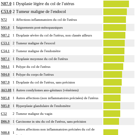
N87.0
1
Dysplasie légère du col de l'utérus
C53.0
2
Tumeur maligne de l'endocol
N72
1
Affections inflammatoires du col de l'utérus
N95.0
1
Saignements post-ménopausiques
N87.2
1
Dysplasie sévère du col de l'utérus, non classée ailleurs
C53.1
2
Tumeur maligne de l'exocol
C54.1
2
Tumeur maligne de l'endomètre
N87.1
1
Dysplasie moyenne du col de l'utérus
N84.1
1
Polype du col de l'utérus
N84.0
1
Polype du corps de l'utérus
N87.9
1
Dysplasie du col de l'utérus, sans précision
A63.08
1
Autres condylomes ano-génitaux (vénériens)
N85.8
1
Autres affections (non inflammatoires précisées) de l'utérus
N85.0
1
Hyperplasie glandulaire de l'endomètre
C52
2
Tumeur maligne du vagin
D06.9
1
Carcinome in situ du col de l'utérus, sans précision
Autres affections non inflammatoires précisées du col de
N88.8
1