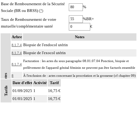
Base de Remboursement de la Sécurité
%
Sociale (BR ou BRSS)
(?)
%BR+
Taux de Remboursement de votre
mutuelle/complémentaire santé
€
Arbre
Notes
Biopsie de l'endocol utérin
8.1.7.4
Biopsie de l'exocol utérin
8.1.7.4
Facturation : les actes du sous paragraphe 08.01.07.04 Ponction, biopsie et
8.1.7.4
prélèvement de l'appareil génital féminin ne peuvent pas être facturés ensemble
Notes
8
À l'exclusion de : actes concernant la procréation et la grossesse (cf chapitre 09)
Date d'effet
Activité
Tarif
Les actes sur la cavité de l'abdomen, par coelioscopie ou par
Tarifs
8
01/09/2025
rétropéritonéoscopie incluent l'évacuation de collection intraabdominale
1
16,75 €
associée, la toilette péritonéale et/ou la pose de drain.
01/01/2025
1
16,75 €
Les actes sur la cavité de l'abdomen, par abord direct incluent l'évacuation de
8
collection intraabdominale associée, la toilette péritonéale et/ou la pose de
drain.