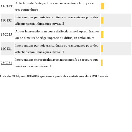
Affections de l'ante partum avec intervention chirurgicale,
14C10T
très courte durée
Interventions par voie transurétrale ou transcutanée pour des
11C132
affections non lithiasiques, niveau 2
Autres interventions au cours d'affections myéloprolifératives
17C05J
ou de tumeurs de siège imprécis ou diffus, en ambulatoire
Interventions par voie transurétrale ou transcutanée pour des
11C131
affections non lithiasiques, niveau 1
Interventions chirurgicales avec autres motifs de recours aux
23C021
services de santé, niveau 1
Liste de GHM pour JKHA002 générée à partir des statistiques du PMSI français