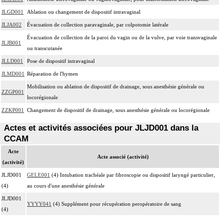
JLGD001
Ablation ou changement de dispositif intravaginal
JLJA002
Évacuation de collection paravaginale, par colpotomie latérale
Évacuation de collection de la paroi du vagin ou de la vulve, par voie transvaginale
JLJB001
ou transcutanée
JLLD001
Pose de dispositif intravaginal
JLMD001
Réparation de l'hymen
Mobilisation ou ablation de dispositif de drainage, sous anesthésie générale ou
ZZGP001
locorégionale
ZZKP001
Changement de dispositif de drainage, sous anesthésie générale ou locorégionale
Actes et activités associées pour JLJD001 dans la
CCAM
Acte
Acte associé (activité)
(activité)
JLJD001
GELE001
(4) Intubation trachéale par fibroscopie ou dispositif laryngé particulier,
(4)
au cours d'une anesthésie générale
JLJD001
YYYY041
(4) Supplément pour récupération peropératoire de sang
(4)