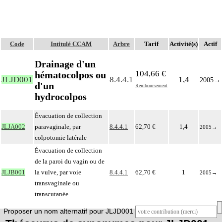
Code
Intitulé CCAM
Arbre
Tarif
Activité(s)
Actif
Drainage d'un
104,66 €
hématocolpos ou
JLJD001
8.4.4.1
1,4
2005
→
d'un
Remboursement
hydrocolpos
Évacuation de collection
JLJA002
paravaginale, par
8.4.4.1
62,70 €
1,4
2005
→
colpotomie latérale
Évacuation de collection
de la paroi du vagin ou de
JLJB001
la vulve, par voie
8.4.4.1
62,70 €
1
2005
→
transvaginale ou
transcutanée
Proposer un nom alternatif pour JLJD001