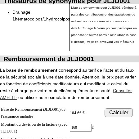
Thésaurus de synonymes pour JLJD001
Liste de synonymes pour JLJD001 générée à
Drainage
partir des contributions et des statistiques de
1hématocolpos/1hydrocolpos
recherches des codeurs et codeuses sur
AideAuCodage.fr.
Vous pouvez participer
en
proposant d'autres noms d'acte (dans la case
ci-dessus), voire en envoyant vos thésaurus
Remboursement de JLJD001
La
base de remboursement
correspond au tarif de l'acte et du taux
de la sécurité sociale à une date donnée. Attention, le prix peut varier
en fonction de coefficients modificateurs qui modifient le calcul du
reste à charge par votre mutuelle/complémentaire santé.
Consulter
AMELI.fr
ou utiliser notre simulateur de remboursement :
Base de Remboursement (JLJD001) de
Calculer
104.66 €
l'assurance maladie
Montant du devis ou de la facture (avec
€
JLJD001)