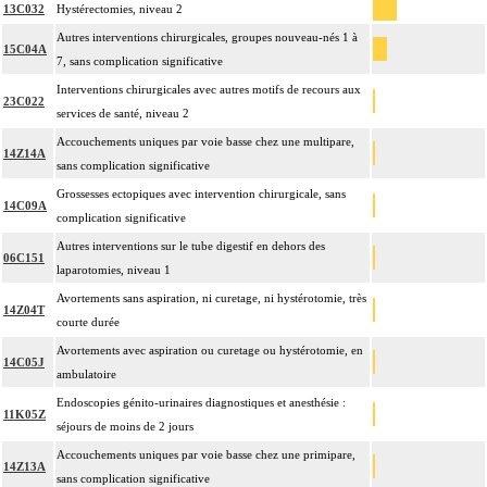
13C032
Hystérectomies, niveau 2
Autres interventions chirurgicales, groupes nouveau-nés 1 à
15C04A
7, sans complication significative
Interventions chirurgicales avec autres motifs de recours aux
23C022
services de santé, niveau 2
Accouchements uniques par voie basse chez une multipare,
14Z14A
sans complication significative
Grossesses ectopiques avec intervention chirurgicale, sans
14C09A
complication significative
Autres interventions sur le tube digestif en dehors des
06C151
laparotomies, niveau 1
Avortements sans aspiration, ni curetage, ni hystérotomie, très
14Z04T
courte durée
Avortements avec aspiration ou curetage ou hystérotomie, en
14C05J
ambulatoire
Endoscopies génito-urinaires diagnostiques et anesthésie :
11K05Z
séjours de moins de 2 jours
Accouchements uniques par voie basse chez une primipare,
14Z13A
sans complication significative