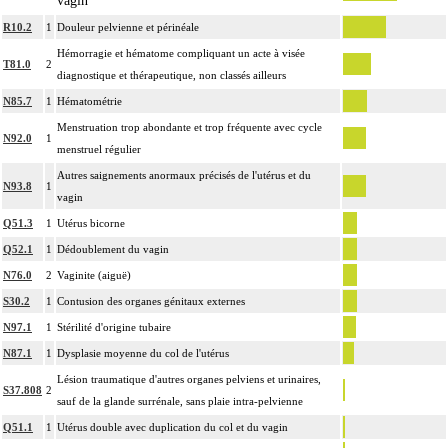
vagin
R10.2
1
Douleur pelvienne et périnéale
Hémorragie et hématome compliquant un acte à visée
T81.0
2
diagnostique et thérapeutique, non classés ailleurs
N85.7
1
Hématométrie
Menstruation trop abondante et trop fréquente avec cycle
N92.0
1
menstruel régulier
Autres saignements anormaux précisés de l'utérus et du
N93.8
1
vagin
Q51.3
1
Utérus bicorne
Q52.1
1
Dédoublement du vagin
N76.0
2
Vaginite (aiguë)
S30.2
1
Contusion des organes génitaux externes
N97.1
1
Stérilité d'origine tubaire
N87.1
1
Dysplasie moyenne du col de l'utérus
Lésion traumatique d'autres organes pelviens et urinaires,
S37.808
2
sauf de la glande surrénale, sans plaie intra-pelvienne
Q51.1
1
Utérus double avec duplication du col et du vagin