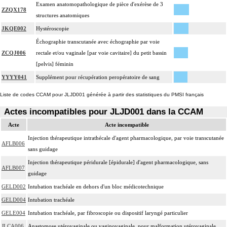
Examen anatomopathologique de pièce d'exérèse de 3
ZZQX178
structures anatomiques
JKQE002
Hystéroscopie
Échographie transcutanée avec échographie par voie
ZCQJ006
rectale et/ou vaginale [par voie cavitaire] du petit bassin
[pelvis] féminin
YYYY041
Supplément pour récupération peropératoire de sang
Liste de codes CCAM pour JLJD001 générée à partir des statistiques du PMSI français
Actes incompatibles pour JLJD001 dans la CCAM
Acte
Acte incompatible
Injection thérapeutique intrathécale d'agent pharmacologique, par voie transcutanée
AFLB006
sans guidage
Injection thérapeutique péridurale [épidurale] d'agent pharmacologique, sans
AFLB007
guidage
GELD002
Intubation trachéale en dehors d'un bloc médicotechnique
GELD004
Intubation trachéale
GELE004
Intubation trachéale, par fibroscopie ou dispositif laryngé particulier
JLCA006
Anastomose utérovaginale ou vaginovaginale, pour malformation utérovaginale