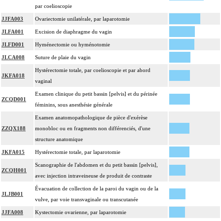
par coelioscopie
JJFA003
Ovariectomie unilatérale, par laparotomie
JLFA001
Excision de diaphragme du vagin
JLFD001
Hyménectomie ou hyménotomie
JLCA008
Suture de plaie du vagin
Hystérectomie totale, par coelioscopie et par abord
JKFA018
vaginal
Examen clinique du petit bassin [pelvis] et du périnée
ZCQD001
féminins, sous anesthésie générale
Examen anatomopathologique de pièce d'exérèse
ZZQX188
monobloc ou en fragments non différenciés, d'une
structure anatomique
JKFA015
Hystérectomie totale, par laparotomie
Scanographie de l'abdomen et du petit bassin [pelvis],
ZCQH001
avec injection intraveineuse de produit de contraste
Évacuation de collection de la paroi du vagin ou de la
JLJB001
vulve, par voie transvaginale ou transcutanée
JJFA008
Kystectomie ovarienne, par laparotomie