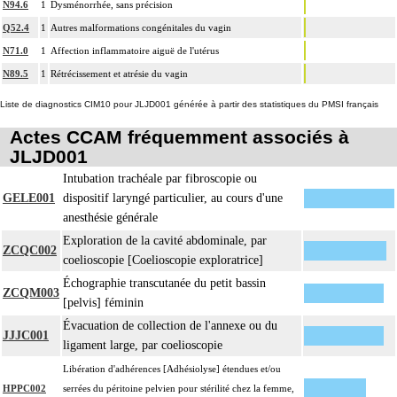
N94.6
1
Dysménorrhée, sans précision
Q52.4
1
Autres malformations congénitales du vagin
N71.0
1
Affection inflammatoire aiguë de l'utérus
N89.5
1
Rétrécissement et atrésie du vagin
Liste de diagnostics CIM10 pour JLJD001 générée à partir des statistiques du PMSI français
Actes CCAM fréquemment associés à
JLJD001
Intubation trachéale par fibroscopie ou
GELE001
dispositif laryngé particulier, au cours d'une
anesthésie générale
Exploration de la cavité abdominale, par
ZCQC002
coelioscopie [Coelioscopie exploratrice]
Échographie transcutanée du petit bassin
ZCQM003
[pelvis] féminin
Évacuation de collection de l'annexe ou du
JJJC001
ligament large, par coelioscopie
Libération d'adhérences [Adhésiolyse] étendues et/ou
HPPC002
serrées du péritoine pelvien pour stérilité chez la femme,