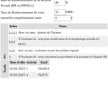
Base de Remboursement de la Sécurité
%
Sociale (BR ou BRSS)
(?)
%BR+
Taux de Remboursement de votre
mutuelle/complémentaire santé
€
Arbre
Notes
Avec ou sans : plastie de l'hymen
8.4.4.1
À l'exclusion de : actes pour modification de la morphologie sexuelle (cf
8.4.4
08.07)
8.4.4
Avec ou sans : confection et pose de prothèse vaginale
Notes
8
À l'exclusion de : actes concernant la procréation et la grossesse (cf chapitre 09)
Date d'effet
Activité
Tarif
Les actes sur la cavité de l'abdomen, par coelioscopie ou par
Tarifs
8
01/01/2025
rétropéritonéoscopie incluent l'évacuation de collection intraabdominale
1
104,66 €
associée, la toilette péritonéale et/ou la pose de drain.
01/01/2025
4
76,07 €
Les actes sur la cavité de l'abdomen, par abord direct incluent l'évacuation de
8
collection intraabdominale associée, la toilette péritonéale et/ou la pose de
drain.