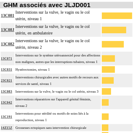
GHM associés avec JLJD001
Interventions sur la vulve, le vagin ou le col
13C081
utérin, niveau 1
Interventions sur la vulve, le vagin ou le col
13C08J
utérin, en ambulatoire
Interventions sur la vulve, le vagin ou le col
13C082
utérin, niveau 2
Interventions sur le système utéroannexiel pour des affections
13C071
non malignes, autres que les interruptions tubaires, niveau 1
13C031
Hystérectomies, niveau 1
Interventions chirurgicales avec autres motifs de recours aux
23C021
services de santé, niveau 1
13C083
Interventions sur la vulve, le vagin ou le col utérin, niveau 3
Interventions réparatrices sur l'appareil génital féminin,
13C042
niveau 2
Interventions pour stérilité ou motifs de soins liés à la
13C191
reproduction, niveau 1
14Z15Z
Grossesses ectopiques sans intervention chirurgicale