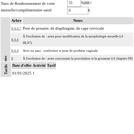
%BR+
Taux de Remboursement de votre
mutuelle/complémentaire santé
€
Arbre
Notes
Pose de pessaire, de diaphragme, de cape cervicale
8.4.4.7
À l'exclusion de : actes pour modification de la morphologie sexuelle (cf
8.4.4
08.07)
8.4.4
Avec ou sans : confection et pose de prothèse vaginale
Notes
8
À l'exclusion de : actes concernant la procréation et la grossesse (cf chapitre 09)
Date d'effet
Activité
Tarif
Tarifs
Les actes sur la cavité de l'abdomen, par coelioscopie ou par
8
01/01/2025
rétropéritonéoscopie incluent l'évacuation de collection intraabdominale
1
associée, la toilette péritonéale et/ou la pose de drain.
Les actes sur la cavité de l'abdomen, par abord direct incluent l'évacuation de
8
collection intraabdominale associée, la toilette péritonéale et/ou la pose de
drain.