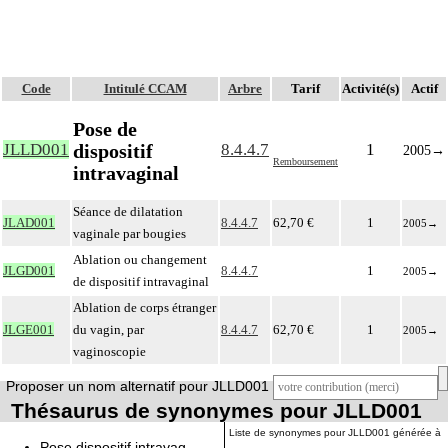
Code
Intitulé CCAM
Arbre
Tarif
Activité(s)
Actif
Pose de
dispositif
JLLD001
8.4.4.7
1
2005
→
Remboursement
intravaginal
Séance de dilatation
JLAD001
8.4.4.7
62,70 €
1
2005
→
vaginale par bougies
Ablation ou changement
JLGD001
8.4.4.7
1
2005
→
de dispositif intravaginal
Ablation de corps étranger
JLGE001
du vagin, par
8.4.4.7
62,70 €
1
2005
→
vaginoscopie
Proposer un nom alternatif pour JLLD001
Thésaurus de synonymes pour JLLD001
Liste de synonymes pour JLLD001 générée à
Pose dispositif intravag.