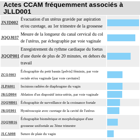
Actes CCAM fréquemment associés à
JLLD001
Évacuation d'un utérus gravide par aspiration
JNJD002
et/ou curetage, au 1er trimestre de la grossesse
Mesure de la longueur du canal cervical du col
JQQJ037
de l'utérus, par échographie par voie vaginale
Enregistrement du rythme cardiaque du foetus
JQQP001
d'une durée de plus de 20 minutes, en dehors du
travail
Échographie du petit bassin [pelvis] féminin, par voie
ZCQJ003
rectale et/ou vaginale [par voie cavitaire]
JLPA001
Incisions radiées de diaphragme du vagin
JKGD004
Ablation d'un dispositif intra-utérin, par voie vaginale
JQQM001
Échographie de surveillance de la croissance foetale
JKQE001
Hystéroscopie avec curetage de la cavité de l'utérus
Échographie biométrique et morphologique d'une
JQQM016
grossesse unifoetale au 3ème trimestre
JLCA008
Suture de plaie du vagin