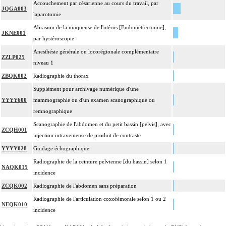
Accouchement par césarienne au cours du travail, par
JQGA003
laparotomie
Abrasion de la muqueuse de l'utérus [Endométrectomie],
JKNE001
par hystéroscopie
Anesthésie générale ou locorégionale complémentaire
ZZLP025
niveau 1
ZBQK002
Radiographie du thorax
Supplément pour archivage numérique d'une
YYYY600
mammographie ou d'un examen scanographique ou
remnographique
Scanographie de l'abdomen et du petit bassin [pelvis], avec
ZCQH001
injection intraveineuse de produit de contraste
YYYY028
Guidage échographique
Radiographie de la ceinture pelvienne [du bassin] selon 1
NAQK015
incidence
ZCQK002
Radiographie de l'abdomen sans préparation
Radiographie de l'articulation coxofémorale selon 1 ou 2
NEQK010
incidence