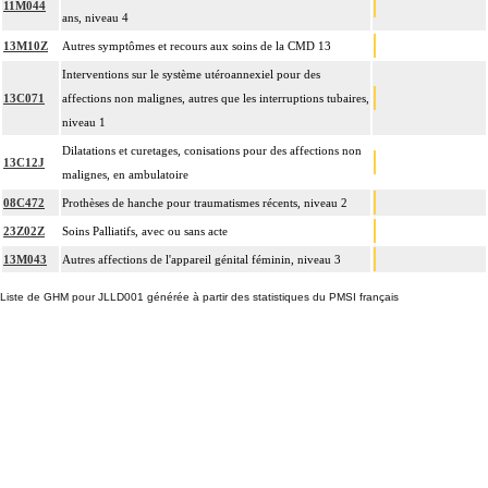
11M044
ans, niveau 4
13M10Z
Autres symptômes et recours aux soins de la CMD 13
Interventions sur le système utéroannexiel pour des
13C071
affections non malignes, autres que les interruptions tubaires,
niveau 1
Dilatations et curetages, conisations pour des affections non
13C12J
malignes, en ambulatoire
08C472
Prothèses de hanche pour traumatismes récents, niveau 2
23Z02Z
Soins Palliatifs, avec ou sans acte
13M043
Autres affections de l'appareil génital féminin, niveau 3
Liste de GHM pour JLLD001 générée à partir des statistiques du PMSI français