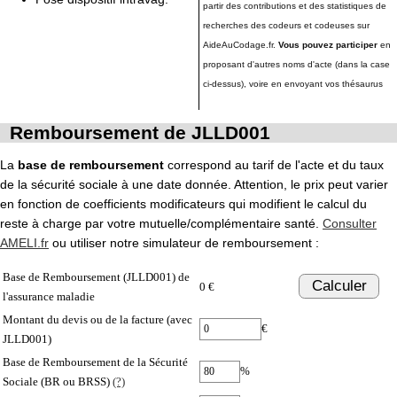
partir des contributions et des statistiques de
recherches des codeurs et codeuses sur
AideAuCodage.fr.
Vous pouvez participer
en
proposant d'autres noms d'acte (dans la case
ci-dessus), voire en envoyant vos thésaurus
Remboursement de JLLD001
La
base de remboursement
correspond au tarif de l'acte et du taux
de la sécurité sociale à une date donnée. Attention, le prix peut varier
en fonction de coefficients modificateurs qui modifient le calcul du
reste à charge par votre mutuelle/complémentaire santé.
Consulter
AMELI.fr
ou utiliser notre simulateur de remboursement :
Base de Remboursement (JLLD001) de
Calculer
0 €
l'assurance maladie
Montant du devis ou de la facture (avec
€
JLLD001)
Base de Remboursement de la Sécurité
%
Sociale (BR ou BRSS)
(?)