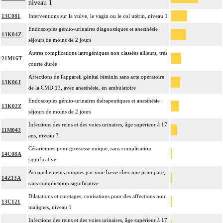
niveau 1
13C081
Interventions sur la vulve, le vagin ou le col utérin, niveau 1
Endoscopies génito-urinaires diagnostiques et anesthésie :
13K04Z
séjours de moins de 2 jours
Autres complications iatrogéniques non classées ailleurs, très
21M16T
courte durée
Affections de l'appareil génital féminin sans acte opératoire
13K06J
de la CMD 13, avec anesthésie, en ambulatoire
Endoscopies génito-urinaires thérapeutiques et anesthésie :
13K02Z
séjours de moins de 2 jours
Infections des reins et des voies urinaires, âge supérieur à 17
11M043
ans, niveau 3
Césariennes pour grossesse unique, sans complication
14C08A
significative
Accouchements uniques par voie basse chez une primipare,
14Z13A
sans complication significative
Dilatations et curetages, conisations pour des affections non
13C121
malignes, niveau 1
Infections des reins et des voies urinaires, âge supérieur à 17