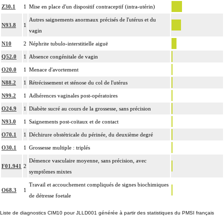
Z30.1
1
Mise en place d'un dispositif contraceptif (intra-utérin)
Autres saignements anormaux précisés de l'utérus et du
N93.8
1
vagin
N10
2
Néphrite tubulo-interstitielle aiguë
Q52.0
1
Absence congénitale de vagin
O20.0
1
Menace d'avortement
N88.2
1
Rétrécissement et sténose du col de l'utérus
N99.2
1
Adhérences vaginales post-opératoires
O24.9
1
Diabète sucré au cours de la grossesse, sans précision
N93.0
1
Saignements post-coïtaux et de contact
O70.1
1
Déchirure obstétricale du périnée, du deuxième degré
O30.1
1
Grossesse multiple : triplés
Démence vasculaire moyenne, sans précision, avec
F01.941
2
symptômes mixtes
Travail et accouchement compliqués de signes biochimiques
O68.3
1
de détresse foetale
Liste de diagnostics CIM10 pour JLLD001 générée à partir des statistiques du PMSI français