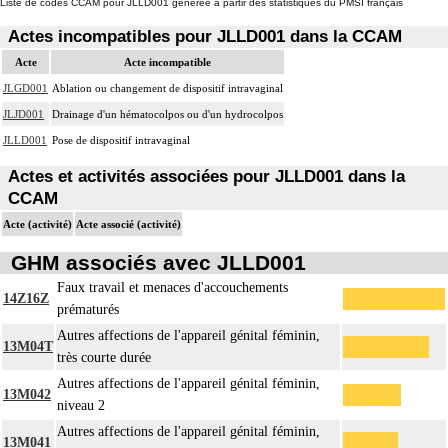
Liste de codes CCAM pour JLLD001 générée à partir des statistiques du PMSI français
Actes incompatibles pour JLLD001 dans la CCAM
Acte
Acte incompatible
JLGD001
Ablation ou changement de dispositif intravaginal
JLJD001
Drainage d'un hématocolpos ou d'un hydrocolpos
JLLD001
Pose de dispositif intravaginal
Actes et activités associées pour JLLD001 dans la
CCAM
Acte (activité)
Acte associé (activité)
GHM associés avec JLLD001
Faux travail et menaces d'accouchements
14Z16Z
prématurés
Autres affections de l'appareil génital féminin,
13M04T
très courte durée
Autres affections de l'appareil génital féminin,
13M042
niveau 2
Autres affections de l'appareil génital féminin,
13M041