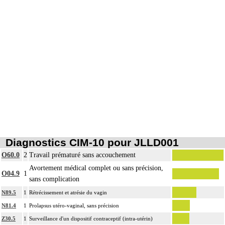
Diagnostics CIM-10 pour JLLD001
O60.0
2
Travail prématuré sans accouchement
Avortement médical complet ou sans précision,
O04.9
1
sans complication
N89.5
1
Rétrécissement et atrésie du vagin
N81.4
1
Prolapsus utéro-vaginal, sans précision
Z30.5
1
Surveillance d'un dispositif contraceptif (intra-utérin)