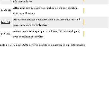
très courte durée
Affections médicales du post-partum ou du post-abortum,
14M02B
avec complications
Accouchements par voie basse avec naissance d'un mort-né,
14Z10A
sans complication significative
Accouchements uniques par voie basse chez une multipare,
14Z14D
avec complications sévères
Liste de GHM pour O701 générée à partir des statistiques du PMSI français