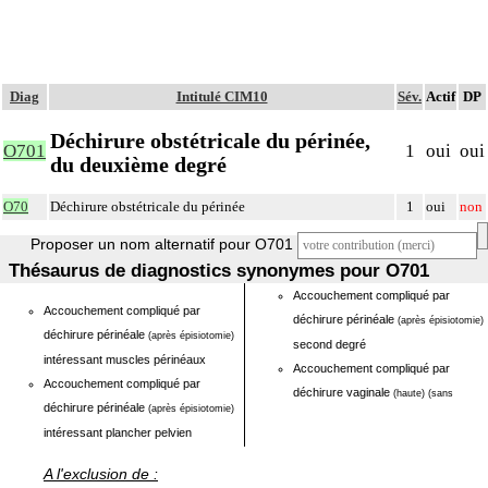
Diag
Intitulé CIM10
Sév.
Actif
DP
Déchirure obstétricale du périnée,
O701
1
oui
oui
du deuxième degré
O70
Déchirure obstétricale du périnée
1
oui
non
Proposer un nom alternatif pour O701
Thésaurus de diagnostics synonymes pour O701
Accouchement compliqué par
Accouchement compliqué par
déchirure périnéale
(après épisiotomie)
déchirure périnéale
(après épisiotomie)
second degré
intéressant muscles périnéaux
Accouchement compliqué par
Accouchement compliqué par
déchirure vaginale
(haute)
(sans
déchirure périnéale
(après épisiotomie)
intéressant plancher pelvien
A l'exclusion de :