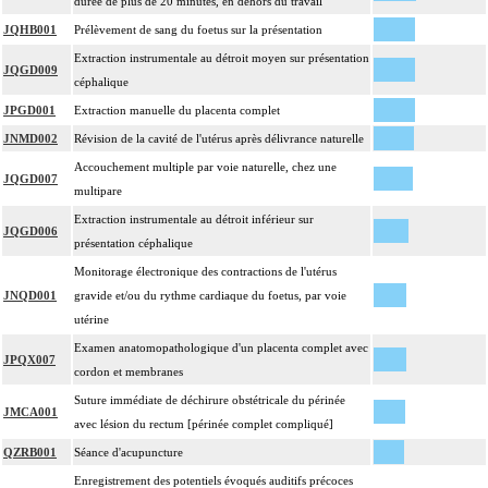
durée de plus de 20 minutes, en dehors du travail
JQHB001
Prélèvement de sang du foetus sur la présentation
Extraction instrumentale au détroit moyen sur présentation
JQGD009
céphalique
JPGD001
Extraction manuelle du placenta complet
JNMD002
Révision de la cavité de l'utérus après délivrance naturelle
Accouchement multiple par voie naturelle, chez une
JQGD007
multipare
Extraction instrumentale au détroit inférieur sur
JQGD006
présentation céphalique
Monitorage électronique des contractions de l'utérus
JNQD001
gravide et/ou du rythme cardiaque du foetus, par voie
utérine
Examen anatomopathologique d'un placenta complet avec
JPQX007
cordon et membranes
Suture immédiate de déchirure obstétricale du périnée
JMCA001
avec lésion du rectum [périnée complet compliqué]
QZRB001
Séance d'acupuncture
Enregistrement des potentiels évoqués auditifs précoces