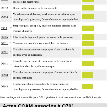
précisée des membranes
O87.2
1
Hémorroïdes au cours de la puerpéralité
Maladies endocriniennes, nutritionnelles et métaboliques
O99.2
1
compliquant la grossesse, l'accouchement et la puerpéralité
Streptocoques, groupe B, cause de maladies classées dans
B95.1
2
d'autres chapitres
O23.5
1
Infections de l'appareil génital au cours de la grossesse
O92.1
1
Crevasses du mamelon associées à l'accouchement
Travail et accouchement compliqués d'une circulaire du
O69.1
1
cordon, avec compression
Travail et accouchement compliqués de la présence de
O68.1
1
méconium dans le liquide amniotique
Travail et accouchement compliqués d'autres anomalies du
O69.8
1
cordon ombilical
Troubles mentaux et maladies du système nerveux
O99.3
1
compliquant la grossesse, l'accouchement et la puerpéralité
Liste de diagnostics associés pour O701 générée à partir des statistiques du PMSI français
Actes CCAM associés à O701