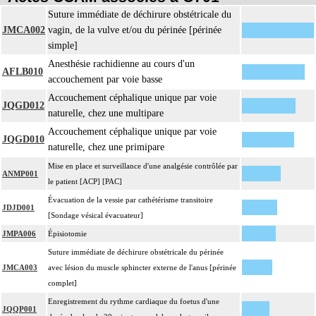
Suture immédiate de déchirure obstétricale du
JMCA002
vagin, de la vulve et/ou du périnée [périnée
simple]
Anesthésie rachidienne au cours d'un
AFLB010
accouchement par voie basse
Accouchement céphalique unique par voie
JQGD012
naturelle, chez une multipare
Accouchement céphalique unique par voie
JQGD010
naturelle, chez une primipare
Mise en place et surveillance d'une analgésie contrôlée par
ANMP001
le patient [ACP] [PAC]
Évacuation de la vessie par cathétérisme transitoire
JDJD001
[Sondage vésical évacuateur]
JMPA006
Épisiotomie
Suture immédiate de déchirure obstétricale du périnée
JMCA003
avec lésion du muscle sphincter externe de l'anus [périnée
complet]
Enregistrement du rythme cardiaque du foetus d'une
JQQP001