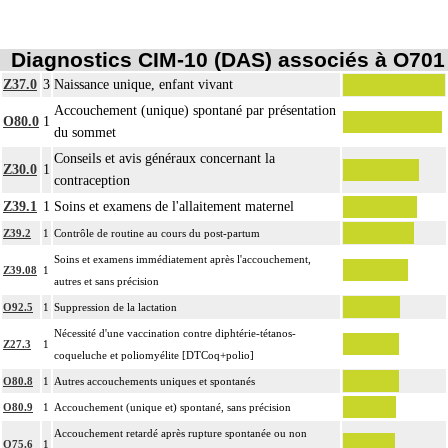
Diagnostics CIM-10 (DAS) associés à O701
Z37.0
3
Naissance unique, enfant vivant
Accouchement (unique) spontané par présentation
O80.0
1
du sommet
Conseils et avis généraux concernant la
Z30.0
1
contraception
Z39.1
1
Soins et examens de l'allaitement maternel
Z39.2
1
Contrôle de routine au cours du post-partum
Soins et examens immédiatement après l'accouchement,
Z39.08
1
autres et sans précision
O92.5
1
Suppression de la lactation
Nécessité d'une vaccination contre diphtérie-tétanos-
Z27.3
1
coqueluche et poliomyélite [DTCoq+polio]
O80.8
1
Autres accouchements uniques et spontanés
O80.9
1
Accouchement (unique et) spontané, sans précision
Accouchement retardé après rupture spontanée ou non
O75.6
1