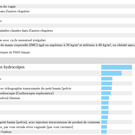
ées du vagin
ans d'autres chapitres
es
ladies classées dans d'autres chapitres
e avec cycle menstruel irrégulier
e de masse corporelle [IMC] égal ou supérieur à 30 kg/m² et inférieur à 40 kg/m², ou obésité sans 
istiques du PMSI français
un hydrocolpos
n
ec échographie transcutanée du petit bassin [pelvis
oelioscopie [Coelioscopie exploratrice]
pelvis] féminin
t bassin [pelvis], avec injection intraveineuse de produit de contraste
, par voie rectale et/ou vaginale [par voie cavitaire]
 l'utérus