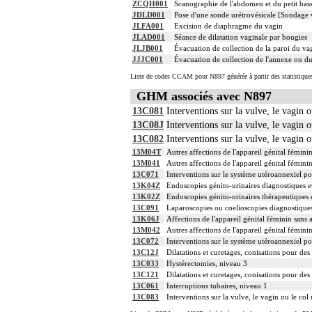
ZCQH001
Scanographie de l'abdomen et du petit bassi
JDLD001
Pose d'une sonde urétrovésicale [Sondage 
JLFA001
Excision de diaphragme du vagin
JLAD001
Séance de dilatation vaginale par bougies
JLJB001
Évacuation de collection de la paroi du va
JJJC001
Évacuation de collection de l'annexe ou du
Liste de codes CCAM pour N897 générée à partir des statistique
GHM associés avec N897
13C081
Interventions sur la vulve, le vagin o
13C08J
Interventions sur la vulve, le vagin o
13C082
Interventions sur la vulve, le vagin o
13M04T
Autres affections de l'appareil génital féminin
13M041
Autres affections de l'appareil génital fémini
13C071
Interventions sur le système utéroannexiel po
13K04Z
Endoscopies génito-urinaires diagnostiques et
13K02Z
Endoscopies génito-urinaires thérapeutiques e
13C091
Laparoscopies ou coelioscopies diagnostique
13K06J
Affections de l'appareil génital féminin sans
13M042
Autres affections de l'appareil génital fémini
13C072
Interventions sur le système utéroannexiel po
13C12J
Dilatations et curetages, conisations pour de
13C033
Hystérectomies, niveau 3
13C121
Dilatations et curetages, conisations pour de
13C061
Interruptions tubaires, niveau 1
13C083
Interventions sur la vulve, le vagin ou le col 