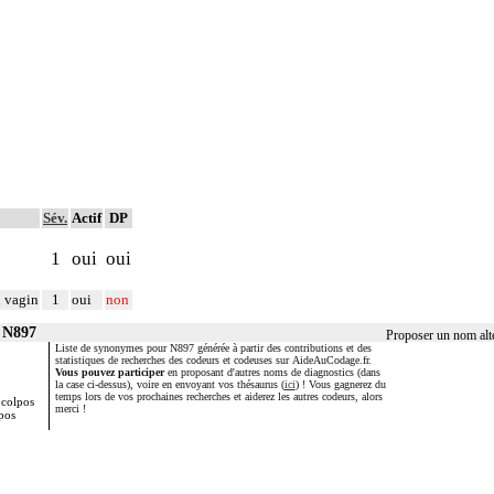
Sév.
Actif
DP
1
oui
oui
u vagin
1
oui
non
r N897
Proposer un nom alt
Liste de synonymes pour N897 générée à partir des contributions et des
statistiques de recherches des codeurs et codeuses sur AideAuCodage.fr.
Vous pouvez participer
en proposant d'autres noms de diagnostics (dans
la case ci-dessus), voire en envoyant vos thésaurus (
ici
) ! Vous gagnerez du
temps lors de vos prochaines recherches et aiderez les autres codeurs, alors
colpos
merci !
pos