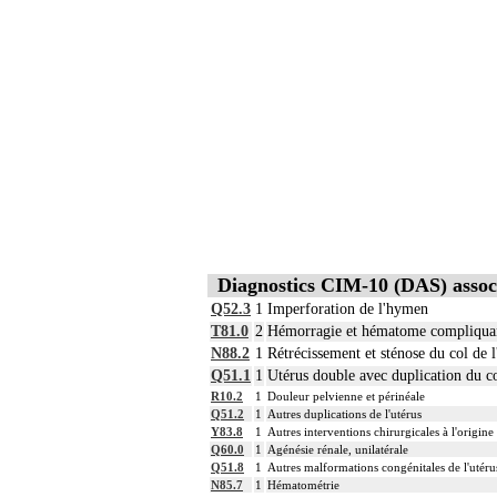
Diagnostics CIM-10 (DAS) assoc
Q52.3
1
Imperforation de l'hymen
T81.0
2
Hémorragie et hématome compliquant 
N88.2
1
Rétrécissement et sténose du col de l
Q51.1
1
Utérus double avec duplication du co
R10.2
1
Douleur pelvienne et périnéale
Q51.2
1
Autres duplications de l'utérus
Y83.8
1
Autres interventions chirurgicales à l'origin
Q60.0
1
Agénésie rénale, unilatérale
Q51.8
1
Autres malformations congénitales de l'utérus
N85.7
1
Hématométrie