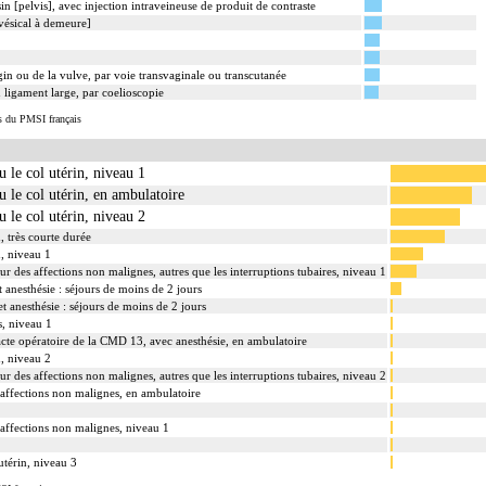
n [pelvis], avec injection intraveineuse de produit de contraste
vésical à demeure]
gin ou de la vulve, par voie transvaginale ou transcutanée
 ligament large, par coelioscopie
s du PMSI français
u le col utérin, niveau 1
u le col utérin, en ambulatoire
u le col utérin, niveau 2
, très courte durée
n, niveau 1
ur des affections non malignes, autres que les interruptions tubaires, niveau 1
 anesthésie : séjours de moins de 2 jours
t anesthésie : séjours de moins de 2 jours
s, niveau 1
 acte opératoire de la CMD 13, avec anesthésie, en ambulatoire
n, niveau 2
ur des affections non malignes, autres que les interruptions tubaires, niveau 2
s affections non malignes, en ambulatoire
s affections non malignes, niveau 1
utérin, niveau 3