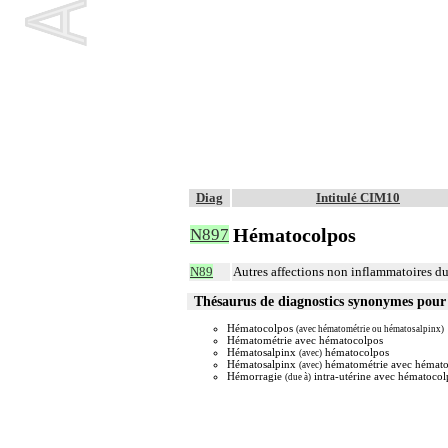
Diag
Intitulé CIM10
Hématocolpos
N897
N89
Autres affections non inflammatoires d
Thésaurus de diagnostics synonymes pou
Hématocolpos
(avec hématométrie ou hématosalpinx)
Hématométrie avec hématocolpos
Hématosalpinx
hématocolpos
(avec)
Hématosalpinx
hématométrie avec hémato
(avec)
Hémorragie
intra-utérine avec hématocol
(due à)