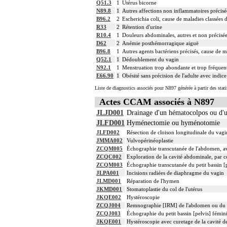
Q51.3
1
Utérus bicorne
N89.8
1
Autres affections non inflammatoires précis
B96.2
2
Escherichia coli, cause de maladies classées d
R33
2
Rétention d'urine
R10.4
1
Douleurs abdominales, autres et non précisé
D62
2
Anémie posthémorragique aiguë
B96.8
1
Autres agents bactériens précisés, cause de ma
Q52.1
1
Dédoublement du vagin
N92.1
1
Menstruation trop abondante et trop fréquent
E66.90
1
Obésité sans précision de l'adulte avec indic
Liste de diagnostics associés pour N897 générée à partir des stat
Actes CCAM associés à N897
JLJD001
Drainage d'un hématocolpos ou d'
JLFD001
Hyménectomie ou hyménotomie
JLFD002
Résection de cloison longitudinale du vagi
JMMA002
Vulvopérinéoplastie
ZCQM005
Échographie transcutanée de l'abdomen, av
ZCQC002
Exploration de la cavité abdominale, par c
ZCQM003
Échographie transcutanée du petit bassin [
JLPA001
Incisions radiées de diaphragme du vagin
JLMD001
Réparation de l'hymen
JKMD001
Stomatoplastie du col de l'utérus
JKQE002
Hystéroscopie
ZCQJ004
Remnographie [IRM] de l'abdomen ou du peti
ZCQJ003
Échographie du petit bassin [pelvis] féminin
JKQE001
Hystéroscopie avec curetage de la cavité de