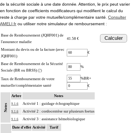
de la sécurité sociale à une date donnée. Attention, le prix peut varier
en fonction de coefficients modificateurs qui modifient le calcul du
reste à charge par votre mutuelle/complémentaire santé.
Consulter
AMELI.fr
ou utiliser notre simulateur de remboursement :
Base de Remboursement (JQHF001) de
Calculer
41.58 €
l'assurance maladie
Montant du devis ou de la facture (avec
€
JQHF001)
Base de Remboursement de la Sécurité
%
Sociale (BR ou BRSS)
(?)
%BR+
Taux de Remboursement de votre
mutuelle/complémentaire santé
€
Arbre
Notes
Activité 1 : guidage échographique
9.1.6
Notes
Activité 2 : cordocentèse sur plusieurs foetus
9.1.6
Activité 3 : assistance hémobiologique
9.1.6
Date d'effet
Activité
Tarif