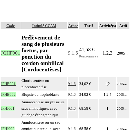
Code
Intitulé CCAM
Arbre
Tarif
Activité(s)
Actif
Prélèvement de
sang de plusieurs
41,58 €
foetus, par
JQHF001
9.1.6
1,2,3
2005
→
ponction du
Remboursement
cordon ombilical
[Cordocentèses]
Choriocentèse ou
JPHB001
9.1.6
34,02 €
1,2
2005
→
placentocentèse
JPHB002
Biopsie du trophoblaste
9.1.6
34,02 €
1,2,4
2005
→
Amniocentèse sur plusieurs
JPHJ001
sacs amniotiques, avec
9.1.6
68,58 €
1
2005
→
guidage échographique
Amniocentèse sur un sac
JPHJ002
amniotique unique, avec
9.1.6
68,58 €
1
2005
→