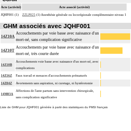
Acte (activité)
Acte associé (activité)
JQHF001 (1)
ZZLP025
(1) Anesthésie générale ou locorégionale complémentaire niveau 1
GHM associés avec JQHF001
Accouchements par voie basse avec naissance d'un
14Z10A
mort-né, sans complication significative
Accouchements par voie basse avec naissance d'un
14Z10T
mort-né, très courte durée
Accouchements voie basse avec naissance d'un mort-né, avec
14Z10B
complications
14Z16Z
Faux travail et menaces d'accouchements prématurés
14Z04Z
Avortements sans aspiration, ni curetage, ni hystérotomie
Affections de l'ante partum sans intervention chirurgicale,
14M03A
sans complication significative
Liste de GHM pour JQHF001 générée à partir des statistiques du PMSI français