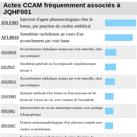
Actes CCAM fréquemment associés à
JQHF001
Injection d'agent pharmacologique chez le
JQLF003
foetus, par ponction du cordon ombilical
Anesthésie rachidienne au cours d'un
AFLB010
accouchement par voie basse
Accouchement céphalique unique par voie naturelle, chez
JQGD010
une primipare
Anesthésie générale ou locorégionale complémentaire
ZZLP025
niveau 1
Accouchement céphalique unique par voie naturelle, chez
JQGD012
une multipare
Autopsie médicale d'un foetus ou d'un nouveau-né de
JQQX003
moins de 4 jours de vie, avec examen de l'encéphale
Amniocentèse sur un sac amniotique unique, avec guidage
JPHJ002
échographique
Examen anatomopathologique d'un placenta complet avec
JPQX007
cordon et membranes