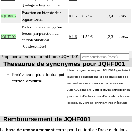
guidage échographique
Ponction ou biopsie d'un
JQHB002
9.1.6
30,24 €
1,2,4
2005
→
organe foetal
Prélèvement de sang d'un
foetus, par ponction du
JQHF002
9.1.6
41,58 €
1,2,3
2005
→
cordon ombilical
[Cordocentèse]
Proposer un nom alternatif pour JQHF001
Thésaurus de synonymes pour JQHF001
Liste de synonymes pour JQHF001 générée à
Prélèv. sang plus. foetus pct
partir des contributions et des statistiques de
cordon ombilical
recherches des codeurs et codeuses sur
AideAuCodage.fr.
Vous pouvez participer
en
proposant d'autres noms d'acte (dans la case
ci-dessus), voire en envoyant vos thésaurus
Remboursement de JQHF001
La
base de remboursement
correspond au tarif de l'acte et du taux