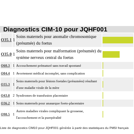
Diagnostics CIM-10 pour JQHF001
Soins maternels pour anomalie chromosomique
O35.1
1
(présumée) du foetus
Soins maternels pour malformation (présumée) du
O35.0
1
système nerveux central du foetus
O60.3
1
Accouchement prématuré sans travail spontané
O04.4
1
Avortement médical incomplet, sans complication
Soins maternels pour lésions foetales (présumées) résultant
O35.3
1
d'une maladie virale de la mère
O43.0
2
Syndromes de transfusion placentaire
O36.2
1
Soins maternels pour anasarque foeto-placentaire
Autres maladies virales compliquant la grossesse,
O98.5
1
l'accouchement et la puerpéralité
Liste de diagnostics CIM10 pour JQHF001 générée à partir des statistiques du PMSI français