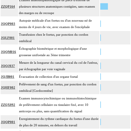
Examen anatomopathologique de pièce d'exérèse de
ZZQP164
plusieurs structures anatomiques contigües, sans examen
des marges ou de recoupe
Autopsie médicale d'un foetus ou d'un nouveau-né de
JQQP003
moins de 4 jours de vie, avec examen de l'encéphale
Transfusion chez le foetus, par ponction du cordon
JQLF001
ombilical
Échographie biométrique et morphologique d'une
JQQM016
grossesse unifoetale au 3ème trimestre
Mesure de la longueur du canal cervical du col de l'utérus,
JQQJ037
par échographie par voie vaginale
JQJB001
Évacuation de collection d'un organe foetal
Prélèvement de sang d'un foetus, par ponction du cordon
JQHF002
ombilical [Cordocentèse]
Examen immunocytochimique ou immunohistochimique
ZZQX092
de prélèvement cellulaire ou tissulaire fixé, avec 10
anticorps ou plus, sans quantification du signal
Enregistrement du rythme cardiaque du foetus d'une durée
JQQP001
de plus de 20 minutes, en dehors du travail