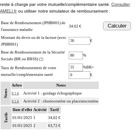
reste à charge par votre mutuelle/complémentaire santé.
Consulter
AMELI.fr
ou utiliser notre simulateur de remboursement :
Base de Remboursement (JPHB001) de
Calculer
34.02 €
l'assurance maladie
Montant du devis ou de la facture (avec
€
JPHB001)
Base de Remboursement de la Sécurité
%
Sociale (BR ou BRSS)
(?)
%BR+
Taux de Remboursement de votre
mutuelle/complémentaire santé
€
Arbre
Notes
Notes
Activité 1 : guidage échographique
9.1.6
Activité 2 : choriocentèse ou placentocentèse
9.1.6
Date d'effet
Activité
Tarif
Tarifs
01/01/2025
1
34,02 €
01/01/2025
2
63,72 €