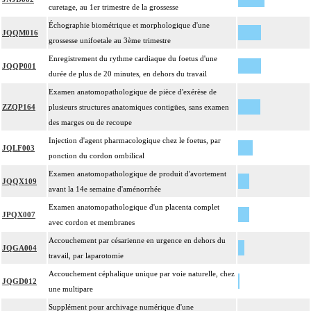
curetage, au 1er trimestre de la grossesse
Échographie biométrique et morphologique d'une
JQQM016
grossesse unifoetale au 3ème trimestre
Enregistrement du rythme cardiaque du foetus d'une
JQQP001
durée de plus de 20 minutes, en dehors du travail
Examen anatomopathologique de pièce d'exérèse de
ZZQP164
plusieurs structures anatomiques contigües, sans examen
des marges ou de recoupe
Injection d'agent pharmacologique chez le foetus, par
JQLF003
ponction du cordon ombilical
Examen anatomopathologique de produit d'avortement
JQQX109
avant la 14e semaine d'aménorrhée
Examen anatomopathologique d'un placenta complet
JPQX007
avec cordon et membranes
Accouchement par césarienne en urgence en dehors du
JQGA004
travail, par laparotomie
Accouchement céphalique unique par voie naturelle, chez
JQGD012
une multipare
Supplément pour archivage numérique d'une