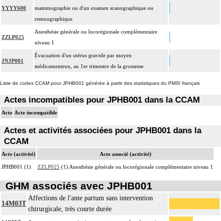
YYYY600
mammographie ou d'un examen scanographique ou
remnographique
Anesthésie générale ou locorégionale complémentaire
ZZLP025
niveau 1
Évacuation d'un utérus gravide par moyen
JNJP001
médicamenteux, au 1er trimestre de la grossesse
Liste de codes CCAM pour JPHB001 générée à partir des statistiques du PMSI français
Actes incompatibles pour JPHB001 dans la CCAM
Acte
Acte incompatible
Actes et activités associées pour JPHB001 dans la
CCAM
Acte (activité)
Acte associé (activité)
JPHB001 (1)
ZZLP025
(1) Anesthésie générale ou locorégionale complémentaire niveau 1
GHM associés avec JPHB001
Affections de l'ante partum sans intervention
14M03T
chirurgicale, très courte durée