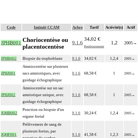
Code
Intitulé CCAM
Arbre
Tarif
Activité(s)
Actif
34,02 €
Choriocentèse ou
JPHB001
9.1.6
1,2
2005
→
placentocentèse
Remboursement
JPHB002
Biopsie du trophoblaste
9.1.6
34,02 €
1,2,4
2005
→
Amniocentèse sur plusieurs
JPHJ001
sacs amniotiques, avec
9.1.6
68,58 €
1
2005
→
guidage échographique
Amniocentèse sur un sac
JPHJ002
amniotique unique, avec
9.1.6
68,58 €
1
2005
→
guidage échographique
Ponction ou biopsie d'un
JQHB002
9.1.6
30,24 €
1,2,4
2005
→
organe foetal
Prélèvement de sang de
plusieurs foetus, par
JQHF001
9.1.6
41,58 €
1,2,3
2005
→
ponction du cordon