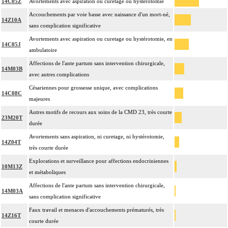
14C05Z
Avortements avec aspiration ou curetage ou hystérotomie
Accouchements par voie basse avec naissance d'un mort-né,
14Z10A
sans complication significative
Avortements avec aspiration ou curetage ou hystérotomie, en
14C05J
ambulatoire
Affections de l'ante partum sans intervention chirurgicale,
14M03B
avec autres complications
Césariennes pour grossesse unique, avec complications
14C08C
majeures
Autres motifs de recours aux soins de la CMD 23, très courte
23M20T
durée
Avortements sans aspiration, ni curetage, ni hystérotomie,
14Z04T
très courte durée
Explorations et surveillance pour affections endocriniennes
10M13Z
et métaboliques
Affections de l'ante partum sans intervention chirurgicale,
14M03A
sans complication significative
Faux travail et menaces d'accouchements prématurés, très
14Z16T
courte durée