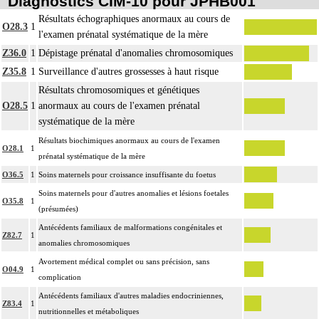
Diagnostics CIM-10 pour JPHB001
Résultats échographiques anormaux au cours de
O28.3
1
l'examen prénatal systématique de la mère
Z36.0
1
Dépistage prénatal d'anomalies chromosomiques
Z35.8
1
Surveillance d'autres grossesses à haut risque
Résultats chromosomiques et génétiques
O28.5
1
anormaux au cours de l'examen prénatal
systématique de la mère
Résultats biochimiques anormaux au cours de l'examen
O28.1
1
prénatal systématique de la mère
O36.5
1
Soins maternels pour croissance insuffisante du foetus
Soins maternels pour d'autres anomalies et lésions foetales
O35.8
1
(présumées)
Antécédents familiaux de malformations congénitales et
Z82.7
1
anomalies chromosomiques
Avortement médical complet ou sans précision, sans
O04.9
1
complication
Antécédents familiaux d'autres maladies endocriniennes,
Z83.4
1
nutritionnelles et métaboliques