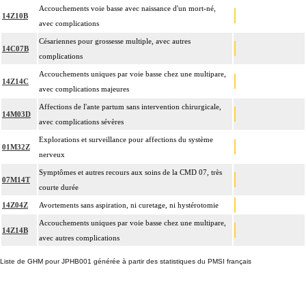
Accouchements voie basse avec naissance d'un mort-né,
14Z10B
avec complications
Césariennes pour grossesse multiple, avec autres
14C07B
complications
Accouchements uniques par voie basse chez une multipare,
14Z14C
avec complications majeures
Affections de l'ante partum sans intervention chirurgicale,
14M03D
avec complications sévères
Explorations et surveillance pour affections du système
01M32Z
nerveux
Symptômes et autres recours aux soins de la CMD 07, très
07M14T
courte durée
14Z04Z
Avortements sans aspiration, ni curetage, ni hystérotomie
Accouchements uniques par voie basse chez une multipare,
14Z14B
avec autres complications
Liste de GHM pour JPHB001 générée à partir des statistiques du PMSI français