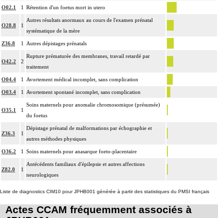
O02.1
1
Rétention d'un foetus mort in utero
Autres résultats anormaux au cours de l'examen prénatal
O28.8
1
systématique de la mère
Z36.8
1
Autres dépistages prénatals
Rupture prématurée des membranes, travail retardé par
O42.2
2
traitement
O04.4
1
Avortement médical incomplet, sans complication
O03.4
1
Avortement spontané incomplet, sans complication
Soins maternels pour anomalie chromosomique (présumée)
O35.1
1
du foetus
Dépistage prénatal de malformations par échographie et
Z36.3
1
autres méthodes physiques
O36.2
1
Soins maternels pour anasarque foeto-placentaire
Antécédents familiaux d'épilepsie et autres affections
Z82.0
1
neurologiques
Liste de diagnostics CIM10 pour JPHB001 générée à partir des statistiques du PMSI français
Actes CCAM fréquemment associés à