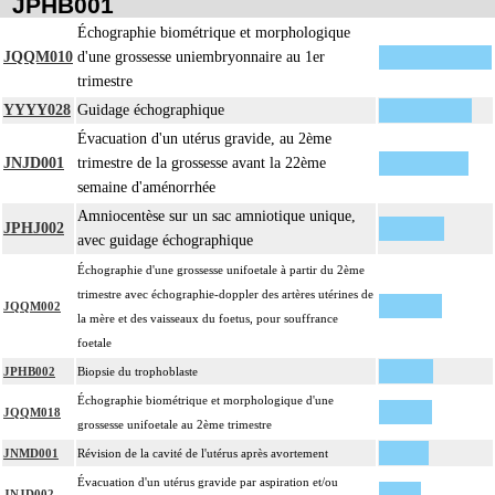
JPHB001
Échographie biométrique et morphologique
JQQM010
d'une grossesse uniembryonnaire au 1er
trimestre
YYYY028
Guidage échographique
Évacuation d'un utérus gravide, au 2ème
JNJD001
trimestre de la grossesse avant la 22ème
semaine d'aménorrhée
Amniocentèse sur un sac amniotique unique,
JPHJ002
avec guidage échographique
Échographie d'une grossesse unifoetale à partir du 2ème
trimestre avec échographie-doppler des artères utérines de
JQQM002
la mère et des vaisseaux du foetus, pour souffrance
foetale
JPHB002
Biopsie du trophoblaste
Échographie biométrique et morphologique d'une
JQQM018
grossesse unifoetale au 2ème trimestre
JNMD001
Révision de la cavité de l'utérus après avortement
Évacuation d'un utérus gravide par aspiration et/ou
JNJD002