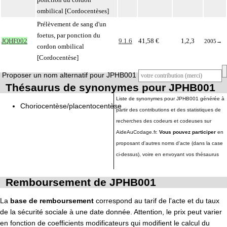
ombilical [Cordocentèses]
Prélèvement de sang d'un
foetus, par ponction du
JQHF002
9.1.6
41,58 €
1,2,3
2005
→
cordon ombilical
[Cordocentèse]
Proposer un nom alternatif pour JPHB001
Thésaurus de synonymes pour JPHB001
Liste de synonymes pour JPHB001 générée à
Choriocentèse/placentocentèse
partir des contributions et des statistiques de
recherches des codeurs et codeuses sur
AideAuCodage.fr.
Vous pouvez participer
en
proposant d'autres noms d'acte (dans la case
ci-dessus), voire en envoyant vos thésaurus
Remboursement de JPHB001
La
base de remboursement
correspond au tarif de l'acte et du taux
de la sécurité sociale à une date donnée. Attention, le prix peut varier
en fonction de coefficients modificateurs qui modifient le calcul du