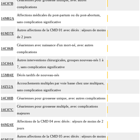
Césariennes pour grossesse multiple, avec autres
14C07B
complications
Affections médicales du post-partum ou du post-abortum,
14M02A
sans complication significative
Autres affections de la CMD 01 avec décès : séjours de moins
01M37E
de 2 jours
Césariennes avec naissance d'un mort-né, avec autres
14C06B
complications
Autres interventions chirurgicales, groupes nouveau-nés 1 à
15C04A
7, sans complication significative
15M04E
Décès tardifs de nouveau-nés
Accouchements multiples par voie basse chez une multipare,
14Z12A
sans complication significative
14C08B
Césariennes pour grossesse unique, avec autres complications
Césariennes pour grossesse multiple, avec complications
14C07C
majeures
Affections de la CMD 04 avec décès : séjours de moins de 2
04M24E
jours
Autres affections de la CMD 05 avec décès : séjours de moins
05M22E