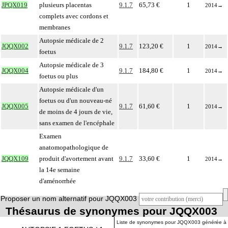
JPQX019
plusieurs placentas
9.1.7
65,73 €
1
2014
→
complets avec cordons et
membranes
Autopsie médicale de 2
JQQX002
9.1.7
123,20 €
1
2014
→
foetus
Autopsie médicale de 3
JQQX004
9.1.7
184,80 €
1
2014
→
foetus ou plus
Autopsie médicale d'un
foetus ou d'un nouveau-né
JQQX005
9.1.7
61,60 €
1
2014
→
de moins de 4 jours de vie,
sans examen de l'encéphale
Examen
anatomopathologique de
JQQX109
produit d'avortement avant
9.1.7
33,60 €
1
2014
→
la 14e semaine
d'aménorrhée
Proposer un nom alternatif pour JQQX003
Thésaurus de synonymes pour JQQX003
Liste de synonymes pour JQQX003 générée à