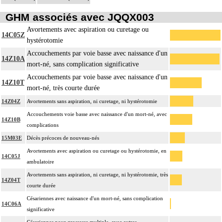
GHM associés avec JQQX003
Avortements avec aspiration ou curetage ou
14C05Z
hystérotomie
Accouchements par voie basse avec naissance d'un
14Z10A
mort-né, sans complication significative
Accouchements par voie basse avec naissance d'un
14Z10T
mort-né, très courte durée
14Z04Z
Avortements sans aspiration, ni curetage, ni hystérotomie
Accouchements voie basse avec naissance d'un mort-né, avec
14Z10B
complications
15M03E
Décès précoces de nouveau-nés
Avortements avec aspiration ou curetage ou hystérotomie, en
14C05J
ambulatoire
Avortements sans aspiration, ni curetage, ni hystérotomie, très
14Z04T
courte durée
Césariennes avec naissance d'un mort-né, sans complication
14C06A
significative