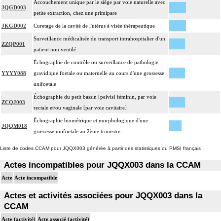
Accouchement unique par le siège par voie naturelle avec
JQGD003
petite extraction, chez une primipare
JKGD002
Curetage de la cavité de l'utérus à visée thérapeutique
Surveillance médicalisée du transport intrahospitalier d'un
ZZQP001
patient non ventilé
Échographie de contrôle ou surveillance de pathologie
YYYY088
gravidique foetale ou maternelle au cours d'une grossesse
unifoetale
Échographie du petit bassin [pelvis] féminin, par voie
ZCQJ003
rectale et/ou vaginale [par voie cavitaire]
Échographie biométrique et morphologique d'une
JQQM018
grossesse unifoetale au 2ème trimestre
Liste de codes CCAM pour JQQX003 générée à partir des statistiques du PMSI français
Actes incompatibles pour JQQX003 dans la CCAM
Acte
Acte incompatible
Actes et activités associées pour JQQX003 dans la
CCAM
Acte (activité)
Acte associé (activité)