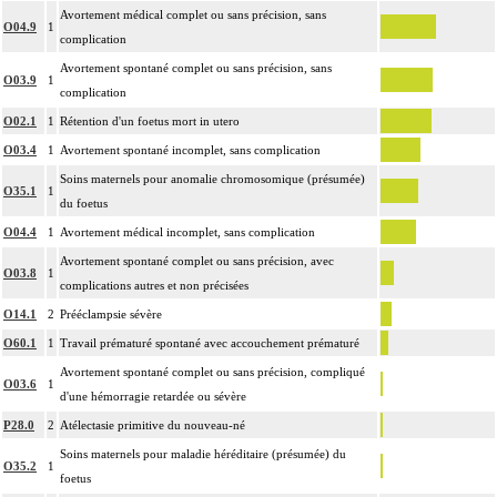
Avortement médical complet ou sans précision, sans
O04.9
1
complication
Avortement spontané complet ou sans précision, sans
O03.9
1
complication
O02.1
1
Rétention d'un foetus mort in utero
O03.4
1
Avortement spontané incomplet, sans complication
Soins maternels pour anomalie chromosomique (présumée)
O35.1
1
du foetus
O04.4
1
Avortement médical incomplet, sans complication
Avortement spontané complet ou sans précision, avec
O03.8
1
complications autres et non précisées
O14.1
2
Prééclampsie sévère
O60.1
1
Travail prématuré spontané avec accouchement prématuré
Avortement spontané complet ou sans précision, compliqué
O03.6
1
d'une hémorragie retardée ou sévère
P28.0
2
Atélectasie primitive du nouveau-né
Soins maternels pour maladie héréditaire (présumée) du
O35.2
1
foetus