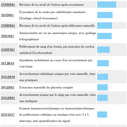
JNMD001
Révision de la cavité de l'utérus après avortement
Évacuation de la vessie par cathétérisme transitoire
JDJD001
[Sondage vésical évacuateur]
JNMD002
Révision de la cavité de l'utérus après délivrance naturelle
Amniocentèse sur un sac amniotique unique, avec guidage
JPHJ002
échographique
Prélèvement de sang d'un foetus, par ponction du cordon
JQHF002
ombilical [Cordocentèse]
Anesthésie rachidienne au cours d'un accouchement par
AFLB010
voie basse
Accouchement céphalique unique par voie naturelle, chez
JQGD010
une primipare
JPGD001
Extraction manuelle du placenta complet
Accouchement unique par le siège par voie naturelle, chez
JQGD001
une multipare
Examen immunocytochimique ou immunohistochimique
ZZQX027
de prélèvement cellulaire ou tissulaire fixé avec 3 à 5
anticorps, sans quantification du signal