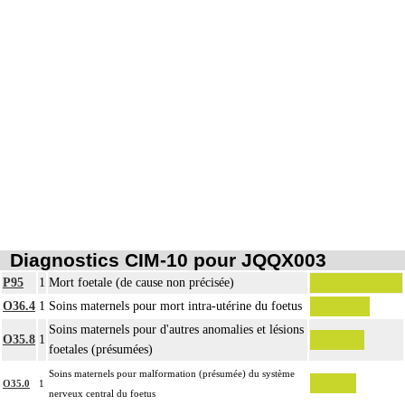
Avec ou sans : coloration spéciale
coupes sériées
empreinte par apposition cellulaire
écrasis cellulaire
L'autopsie médicale inclut : l'éviscération, l'examen macroscopique, l'examen
9.1.7
microscopique des prélèvements.
Diagnostics CIM-10 pour JQQX003
P95
1
Mort foetale (de cause non précisée)
O36.4
1
Soins maternels pour mort intra-utérine du foetus
Soins maternels pour d'autres anomalies et lésions
O35.8
1
foetales (présumées)
Soins maternels pour malformation (présumée) du système
O35.0
1
nerveux central du foetus