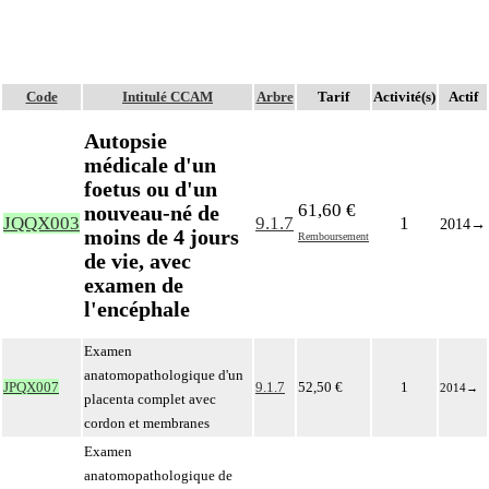
Code
Intitulé CCAM
Arbre
Tarif
Activité(s)
Actif
Autopsie
médicale d'un
foetus ou d'un
61,60 €
nouveau-né de
JQQX003
9.1.7
1
2014
→
moins de 4 jours
Remboursement
de vie, avec
examen de
l'encéphale
Examen
anatomopathologique d'un
JPQX007
9.1.7
52,50 €
1
2014
→
placenta complet avec
cordon et membranes
Examen
anatomopathologique de