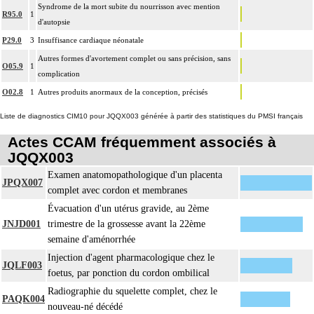
Syndrome de la mort subite du nourrisson avec mention
R95.0
1
d'autopsie
P29.0
3
Insuffisance cardiaque néonatale
Autres formes d'avortement complet ou sans précision, sans
O05.9
1
complication
O02.8
1
Autres produits anormaux de la conception, précisés
Liste de diagnostics CIM10 pour JQQX003 générée à partir des statistiques du PMSI français
Actes CCAM fréquemment associés à
JQQX003
Examen anatomopathologique d'un placenta
JPQX007
complet avec cordon et membranes
Évacuation d'un utérus gravide, au 2ème
JNJD001
trimestre de la grossesse avant la 22ème
semaine d'aménorrhée
Injection d'agent pharmacologique chez le
JQLF003
foetus, par ponction du cordon ombilical
Radiographie du squelette complet, chez le
PAQK004
nouveau-né décédé