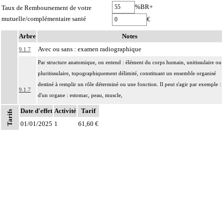
%BR+
Taux de Remboursement de votre
mutuelle/complémentaire santé
€
Arbre
Notes
Avec ou sans : examen radiographique
9.1.7
Par structure anatomique, on entend : élément du corps humain, unitissulaire ou
pluritissulaire, topographiquement délimité, constituant un ensemble organisé
destiné à remplir un rôle déterminé ou une fonction. Il peut s'agir par exemple :
9.1.7
d'un organe : estomac, peau, muscle,
d'une entité concourant à une finalité caractéristique : méninge, séreuse,
Date d'effet
Activité
Tarif
Tarifs
d'une région anatomique : médiastin, région rétropéritonéale
01/01/2025
1
61,60 €
L'examen anatomopathologique, inclut : l'examen macroscopique et
9.1.7
microscopique de pièce d'exérèse
L'examen anatomopathologique d'un organe inclut : l'examen du feuillet
Notes
9.1.7
viscéral de son éventuelle séreuse
L'examen anatomopathologique de placenta ou de produit d'avortement inclut :
l'échantillonnage, la fixation, l'inclusion, la préparation microscopique avec une
coloration standard à base d'hémalun ou d'hématoxyline-éosine ou de phloxine
avec ou sans safran, avec ou sans photographie, l'interprétation, les éventuels
9.1.7
réexamens aux divers stades de réalisation, le compte rendu, le codage