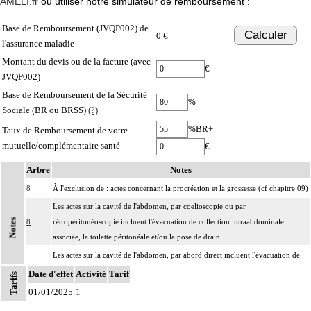
AMELI.fr
ou utiliser notre simulateur de remboursement :
Base de Remboursement (JVQP002) de
Calculer
0 €
l'assurance maladie
Montant du devis ou de la facture (avec
€
JVQP002)
Base de Remboursement de la Sécurité
%
Sociale (BR ou BRSS)
(?)
%BR+
Taux de Remboursement de votre
mutuelle/complémentaire santé
€
Arbre
Notes
8
À l'exclusion de : actes concernant la procréation et la grossesse (cf chapitre 09)
Les actes sur la cavité de l'abdomen, par coelioscopie ou par
Notes
8
rétropéritonéoscopie incluent l'évacuation de collection intraabdominale
associée, la toilette péritonéale et/ou la pose de drain.
Les actes sur la cavité de l'abdomen, par abord direct incluent l'évacuation de
8
collection intraabdominale associée, la toilette péritonéale et/ou la pose de
Date d'effet
Activité
Tarif
Tarifs
drain.
01/01/2025
1