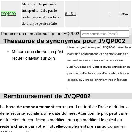
Mesure de la pression
intrapéritonéale par le
JVQP009
8.1.5.4
1
2005
→
prolongateur du cathéter
de dialyse péritonéale
Proposer un nom alternatif pour JVQP002
Thésaurus de synonymes pour JVQP002
Liste de synonymes pour JVQP002 générée à
Mesure des clairances périt.
partir des contributions et des statistiques de
recueil dialysat sur/24h
recherches des codeurs et codeuses sur
AideAuCodage.fr.
Vous pouvez participer
en
proposant d'autres noms d'acte (dans la case
ci-dessus), voire en envoyant vos thésaurus
Remboursement de JVQP002
La
base de remboursement
correspond au tarif de l'acte et du taux
de la sécurité sociale à une date donnée. Attention, le prix peut varier
en fonction de coefficients modificateurs qui modifient le calcul du
reste à charge par votre mutuelle/complémentaire santé.
Consulter