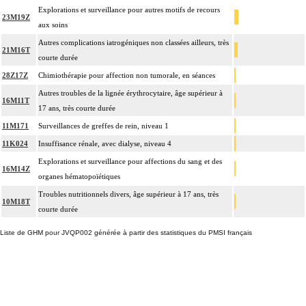
Explorations et surveillance pour autres motifs de recours
23M19Z
aux soins
Autres complications iatrogéniques non classées ailleurs, très
21M16T
courte durée
28Z17Z
Chimiothérapie pour affection non tumorale, en séances
Autres troubles de la lignée érythrocytaire, âge supérieur à
16M11T
17 ans, très courte durée
11M171
Surveillances de greffes de rein, niveau 1
11K024
Insuffisance rénale, avec dialyse, niveau 4
Explorations et surveillance pour affections du sang et des
16M14Z
organes hématopoïétiques
Troubles nutritionnels divers, âge supérieur à 17 ans, très
10M18T
courte durée
Liste de GHM pour JVQP002 générée à partir des statistiques du PMSI français