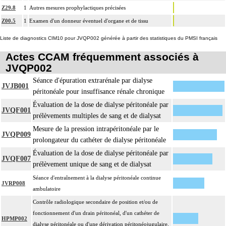
Z29.8
1
Autres mesures prophylactiques précisées
Z00.5
1
Examen d'un donneur éventuel d'organe et de tissu
Liste de diagnostics CIM10 pour JVQP002 générée à partir des statistiques du PMSI français
Actes CCAM fréquemment associés à
JVQP002
Séance d'épuration extrarénale par dialyse
JVJB001
péritonéale pour insuffisance rénale chronique
Évaluation de la dose de dialyse péritonéale par
JVQF001
prélèvements multiples de sang et de dialysat
Mesure de la pression intrapéritonéale par le
JVQP009
prolongateur du cathéter de dialyse péritonéale
Évaluation de la dose de dialyse péritonéale par
JVQF007
prélèvement unique de sang et de dialysat
Séance d'entraînement à la dialyse péritonéale continue
JVRP008
ambulatoire
Contrôle radiologique secondaire de position et/ou de
fonctionnement d'un drain péritonéal, d'un cathéter de
HPMP002
dialyse péritonéale ou d'une dérivation péritonéojugulaire,