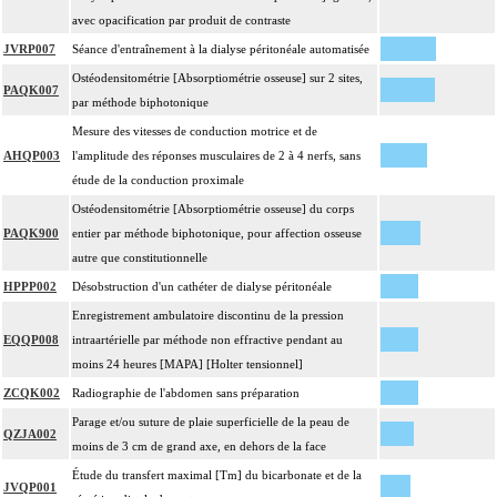
avec opacification par produit de contraste
JVRP007
Séance d'entraînement à la dialyse péritonéale automatisée
Ostéodensitométrie [Absorptiométrie osseuse] sur 2 sites,
PAQK007
par méthode biphotonique
Mesure des vitesses de conduction motrice et de
AHQP003
l'amplitude des réponses musculaires de 2 à 4 nerfs, sans
étude de la conduction proximale
Ostéodensitométrie [Absorptiométrie osseuse] du corps
PAQK900
entier par méthode biphotonique, pour affection osseuse
autre que constitutionnelle
HPPP002
Désobstruction d'un cathéter de dialyse péritonéale
Enregistrement ambulatoire discontinu de la pression
EQQP008
intraartérielle par méthode non effractive pendant au
moins 24 heures [MAPA] [Holter tensionnel]
ZCQK002
Radiographie de l'abdomen sans préparation
Parage et/ou suture de plaie superficielle de la peau de
QZJA002
moins de 3 cm de grand axe, en dehors de la face
Étude du transfert maximal [Tm] du bicarbonate et de la
JVQP001