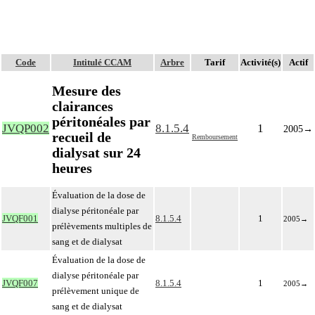
Code
Intitulé CCAM
Arbre
Tarif
Activité(s)
Actif
Mesure des
clairances
péritonéales par
JVQP002
8.1.5.4
1
2005
→
recueil de
Remboursement
dialysat sur 24
heures
Évaluation de la dose de
dialyse péritonéale par
JVQF001
8.1.5.4
1
2005
→
prélèvements multiples de
sang et de dialysat
Évaluation de la dose de
dialyse péritonéale par
JVQF007
8.1.5.4
1
2005
→
prélèvement unique de
sang et de dialysat