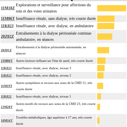
Explorations et surveillance pour affections du
11M18Z
rein et des voies urinaires
11M06T
Insuffisance rénale, sans dialyse, très courte durée
11K02J
Insuffisance rénale, avec dialyse, en ambulatoire
Entraînements à la dialyse péritonéale continue
28Z02Z
ambulatoire, en séances
Entraînements à la dialyse péritonéale automatisée, en
28Z01Z
séances
23M06T
Autres facteurs influant sur l'état de santé, très courte durée
11K023
Insuffisance rénale, avec dialyse, niveau 3
11K022
Insuffisance rénale, avec dialyse, niveau 2
Autres symptômes et recours aux soins de la CMD 11, très
11M19T
courte durée
11K021
Insuffisance rénale, avec dialyse, niveau 1
Autres motifs de recours aux soins de la CMD 23, très courte
23M20T
durée
Troubles métaboliques, âge supérieur à 17 ans, très courte
10M16T
durée