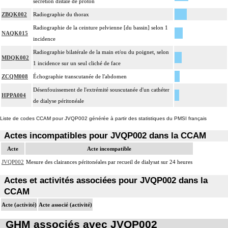
sécrétion distale de proton
ZBQK002
Radiographie du thorax
Radiographie de la ceinture pelvienne [du bassin] selon 1
NAQK015
incidence
Radiographie bilatérale de la main et/ou du poignet, selon
MDQK002
1 incidence sur un seul cliché de face
ZCQM008
Échographie transcutanée de l'abdomen
Désenfouissement de l'extrémité souscutanée d'un cathéter
HPPA004
de dialyse péritonéale
Liste de codes CCAM pour JVQP002 générée à partir des statistiques du PMSI français
Actes incompatibles pour JVQP002 dans la CCAM
Acte
Acte incompatible
JVQP002
Mesure des clairances péritonéales par recueil de dialysat sur 24 heures
Actes et activités associées pour JVQP002 dans la
CCAM
Acte (activité)
Acte associé (activité)
GHM associés avec JVQP002