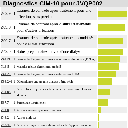
Diagnostics CIM-10 pour JVQP002
Examen de contrôle après traitement pour une
Z09.9
1
affection, sans précision
Examen de contrôle après d'autres traitements
Z09.8
1
pour d'autres affections
Examen de contrôle après traitements combinés
Z09.7
1
pour d'autres affections
Z49.0
1
Soins préparatoires en vue d'une dialyse
Z49.21
1
Séance de dialyse péritonéale continue ambulatoire [DPCA]
N18.5
1
Maladie rénale chronique, stade 5
Z49.20
1
Séance de dialyse péritonéale automatisée [DPA]
Z99.2+1
1
Dépendance envers une dialyse péritonéale
Autres formes précisées de soins médicaux, non classées
Z51.88
1
ailleurs
E87.7
1
Surcharge liquidienne
Z01.8
1
Autres examens spéciaux précisés
Z49.2
1
Autres dialyses
Z87.40
1
Antécédents personnels de maladies de l'appareil urinaire