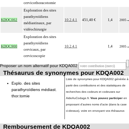
cervicothoracotomie
Exploration des sites
parathyroïdiens
KDQC002
10.2.4.1
451,40 €
1,4
2005
médiastinaux, par
vidéochirurgie
Exploration des sites
parathyroïdiens
KDQC900
10.2.4.1
1,4
2005
cervicaux, par
cervicoscopie
Proposer un nom alternatif pour KDQA002
Thésaurus de synonymes pour KDQA002
Liste de synonymes pour KDQA002 générée à
Explo. des sites
partir des contributions et des statistiques de
parathyroïdiens médiast.
recherches des codeurs et codeuses sur
thor.tomie
AideAuCodage.fr.
Vous pouvez participer
en
proposant d'autres noms d'acte (dans la case
ci-dessus), voire en envoyant vos thésaurus
Remboursement de KDQA002