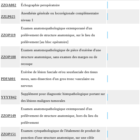
ZZQA002
Échographie peropératoire
Anesthésie générale ou locorégionale complémentaire
ZZLP025
niveau 1
Examen anatomopathologique extemporané d'un
ZZQP119
prélèvement de structure anatomique, sur le lieu du
prélèvement [au bloc opératoire]
Examen anatomopathologique de pièce d'exérèse d'une
ZZQP188
structure anatomique, sans examen des marges ou de
recoupe
Exérèse de lésion fasciale et/ou sousfasciale des tissus
PDFA001
mous, sans dissection d'un gros tronc vasculaire ou
nerveux
Supplément pour diagnostic histopathologique portant sur
YYYY042
des lésions malignes tumorales
Examen anatomopathologique extemporané d'un
ZZQP149
prélèvement de structure anatomique, hors du lieu du
prélèvement
Examen cytopathologique de l'étalement de produit de
ZZQP151
ponction d'une structure anatomique, sur une cible