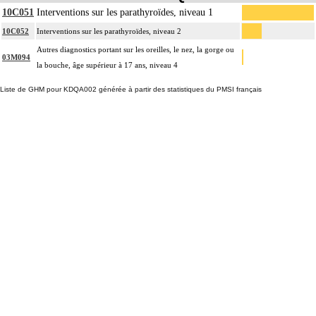
10C051
Interventions sur les parathyroïdes, niveau 1
10C052
Interventions sur les parathyroïdes, niveau 2
Autres diagnostics portant sur les oreilles, le nez, la gorge ou
03M094
la bouche, âge supérieur à 17 ans, niveau 4
Liste de GHM pour KDQA002 générée à partir des statistiques du PMSI français