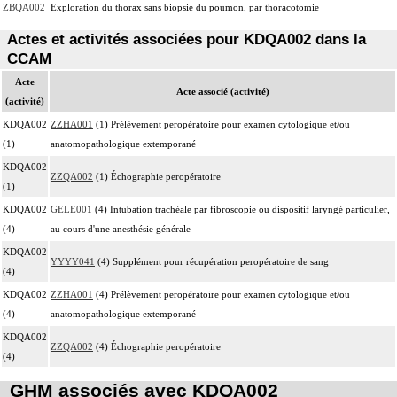
ZBQA002
Exploration du thorax sans biopsie du poumon, par thoracotomie
Actes et activités associées pour KDQA002 dans la
CCAM
Acte
Acte associé (activité)
(activité)
KDQA002
ZZHA001
(1) Prélèvement peropératoire pour examen cytologique et/ou
(1)
anatomopathologique extemporané
KDQA002
ZZQA002
(1) Échographie peropératoire
(1)
KDQA002
GELE001
(4) Intubation trachéale par fibroscopie ou dispositif laryngé particulier,
(4)
au cours d'une anesthésie générale
KDQA002
YYYY041
(4) Supplément pour récupération peropératoire de sang
(4)
KDQA002
ZZHA001
(4) Prélèvement peropératoire pour examen cytologique et/ou
(4)
anatomopathologique extemporané
KDQA002
ZZQA002
(4) Échographie peropératoire
(4)
GHM associés avec KDQA002