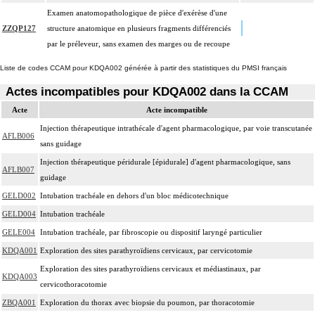
Examen anatomopathologique de pièce d'exérèse d'une
ZZQP127
structure anatomique en plusieurs fragments différenciés
par le préleveur, sans examen des marges ou de recoupe
Liste de codes CCAM pour KDQA002 générée à partir des statistiques du PMSI français
Actes incompatibles pour KDQA002 dans la CCAM
Acte
Acte incompatible
Injection thérapeutique intrathécale d'agent pharmacologique, par voie transcutanée
AFLB006
sans guidage
Injection thérapeutique péridurale [épidurale] d'agent pharmacologique, sans
AFLB007
guidage
GELD002
Intubation trachéale en dehors d'un bloc médicotechnique
GELD004
Intubation trachéale
GELE004
Intubation trachéale, par fibroscopie ou dispositif laryngé particulier
KDQA001
Exploration des sites parathyroïdiens cervicaux, par cervicotomie
Exploration des sites parathyroïdiens cervicaux et médiastinaux, par
KDQA003
cervicothoracotomie
ZBQA001
Exploration du thorax avec biopsie du poumon, par thoracotomie