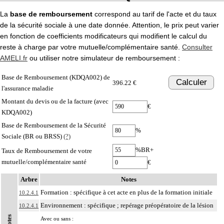
La
base de remboursement
correspond au tarif de l'acte et du taux
de la sécurité sociale à une date donnée. Attention, le prix peut varier
en fonction de coefficients modificateurs qui modifient le calcul du
reste à charge par votre mutuelle/complémentaire santé.
Consulter
AMELI.fr
ou utiliser notre simulateur de remboursement :
Base de Remboursement (KDQA002) de
Calculer
396.22 €
l'assurance maladie
Montant du devis ou de la facture (avec
€
KDQA002)
Base de Remboursement de la Sécurité
%
Sociale (BR ou BRSS)
(?)
%BR+
Taux de Remboursement de votre
mutuelle/complémentaire santé
€
Arbre
Notes
Formation : spécifique à cet acte en plus de la formation initiale
10.2.4.1
Environnement : spécifique ; repérage préopératoire de la lésion
10.2.4.1
Notes
Avec ou sans :