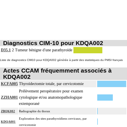
Diagnostics CIM-10 pour KDQA002
D35.1
2
Tumeur bénigne d'une parathyroïde
Liste de diagnostics CIM10 pour KDQA002 générée à partir des statistiques du PMSI français
Actes CCAM fréquemment associés à
KDQA002
KCFA005
Thyroïdectomie totale, par cervicotomie
Prélèvement peropératoire pour examen
ZZHA001
cytologique et/ou anatomopathologique
extemporané
ZBQK002
Radiographie du thorax
Exploration des sites parathyroïdiens cervicaux, par
KDQA001
cervicotomie