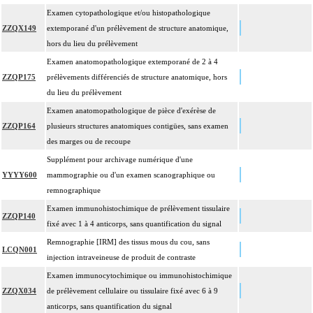
Examen cytopathologique et/ou histopathologique
ZZQX149
extemporané d'un prélèvement de structure anatomique,
hors du lieu du prélèvement
Examen anatomopathologique extemporané de 2 à 4
ZZQP175
prélèvements différenciés de structure anatomique, hors
du lieu du prélèvement
Examen anatomopathologique de pièce d'exérèse de
ZZQP164
plusieurs structures anatomiques contigües, sans examen
des marges ou de recoupe
Supplément pour archivage numérique d'une
YYYY600
mammographie ou d'un examen scanographique ou
remnographique
Examen immunohistochimique de prélèvement tissulaire
ZZQP140
fixé avec 1 à 4 anticorps, sans quantification du signal
Remnographie [IRM] des tissus mous du cou, sans
LCQN001
injection intraveineuse de produit de contraste
Examen immunocytochimique ou immunohistochimique
ZZQX034
de prélèvement cellulaire ou tissulaire fixé avec 6 à 9
anticorps, sans quantification du signal