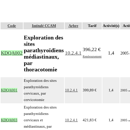
Code
Intitulé CCAM
Arbre
Tarif
Activité(s)
Acti
Exploration des
sites
396,22 €
parathyroïdiens
KDQA002
10.2.4.1
1,4
2005
médiastinaux,
Remboursement
par
thoracotomie
Exploration des sites
parathyroïdiens
KDQA001
10.2.4.1
399,89 €
1,4
2005
cervicaux, par
cervicotomie
Exploration des sites
parathyroïdiens
KDQA003
cervicaux et
10.2.4.1
421,83 €
1,4
2005
médiastinaux, par