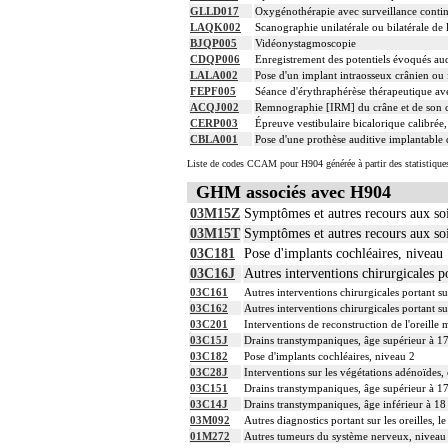
GLLD017
Oxygénothérapie avec surveillance contin
LAQK002
Scanographie unilatérale ou bilatérale de 
BJQP005
Vidéonystagmoscopie
CDQP006
Enregistrement des potentiels évoqués aud
LALA002
Pose d'un implant intraosseux crânien ou f
FEPF005
Séance d'érythraphérèse thérapeutique a
ACQJ002
Remnographie [IRM] du crâne et de son co
CERP003
Épreuve vestibulaire bicalorique calibré
CBLA001
Pose d'une prothèse auditive implantable 
Liste de codes CCAM pour H904 générée à partir des statistique
GHM associés avec H904
03M15Z
Symptômes et autres recours aux s
03M15T
Symptômes et autres recours aux so
03C181
Pose d'implants cochléaires, niveau
03C16J
Autres interventions chirurgicales po
03C161
Autres interventions chirurgicales portant sur
03C162
Autres interventions chirurgicales portant sur
03C201
Interventions de reconstruction de l'oreille
03C15J
Drains transtympaniques, âge supérieur à 17
03C182
Pose d'implants cochléaires, niveau 2
03C28J
Interventions sur les végétations adénoïdes,
03C151
Drains transtympaniques, âge supérieur à 17
03C14J
Drains transtympaniques, âge inférieur à 18
03M092
Autres diagnostics portant sur les oreilles, 
01M272
Autres tumeurs du système nerveux, niveau