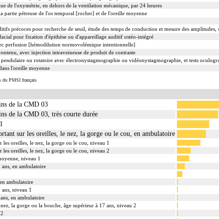
ue de l'oxymétrie, en dehors de la ventilation mécanique, par 24 heures
la partie pétreuse de l'os temporal [rocher] et de l'oreille moyenne
itifs précoces pour recherche de seuil, étude des temps de conduction et mesure des amplitudes, 
acial pour fixation d'épithèse ou d'appareillage auditif ostéo-intégré
vec perfusion [hémodilution normovolémique intentionnelle]
ntenu, avec injection intraveineuse de produit de contraste
e, pendulaire ou rotatoire avec électronystagmographie ou vidéonystagmographie, et tests oculog
dans l'oreille moyenne
s du PMSI français
oins de la CMD 03
ins de la CMD 03, très courte durée
 1
rtant sur les oreilles, le nez, la gorge ou le cou, en ambulatoire
 les oreilles, le nez, la gorge ou le cou, niveau 1
 les oreilles, le nez, la gorge ou le cou, niveau 2
 moyenne, niveau 1
 ans, en ambulatoire
 en ambulatoire
 ans, niveau 1
 ans, en ambulatoire
le nez, la gorge ou la bouche, âge supérieur à 17 ans, niveau 2
 2