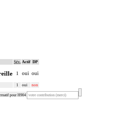
Sév.
Actif
DP
eille
1
oui
oui
1
oui
non
ernatif pour H904