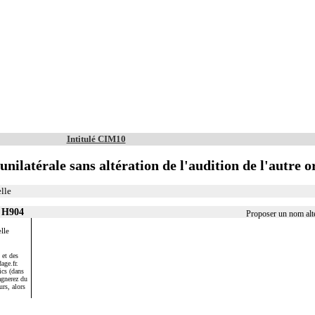
Intitulé CIM10
unilatérale sans altération de l'audition de l'autre or
lle
r H904
Proposer un nom alt
lle
 et des
age.fr.
ics (dans
agnerez du
urs, alors