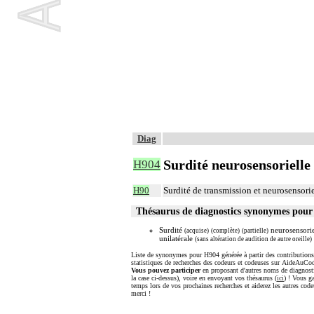
Diag
Surdité neurosensorielle 
H904
H90
Surdité de transmission et neurosensorie
Thésaurus de diagnostics synonymes pou
Surdité
neurosensorie
(acquise)
(complète)
(partielle)
unilatérale
(sans altération de audition de autre oreille)
Liste de synonymes pour H904 générée à partir des contributions
statistiques de recherches des codeurs et codeuses sur AideAuCod
Vous pouvez participer
en proposant d'autres noms de diagnost
la case ci-dessus), voire en envoyant vos thésaurus (
ici
) ! Vous g
temps lors de vos prochaines recherches et aiderez les autres code
merci !