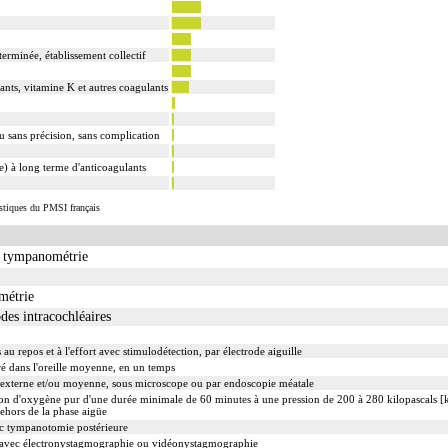
erminée, établissement collectif
ants, vitamine K et autres coagulants
u sans précision, sans complication
le) à long terme d'anticoagulants
istiques du PMSI français
c tympanométrie
métrie
odes intracochléaires
au repos et à l'effort avec stimulodétection, par électrode aiguille
gré dans l'oreille moyenne, en un temps
le externe et/ou moyenne, sous microscope ou par endoscopie méatale
n d'oxygène pur d'une durée minimale de 60 minutes à une pression de 200 à 280 kilopascals [k
dehors de la phase aigüe
c tympanotomie postérieure
ée avec électronystagmographie ou vidéonystagmographie