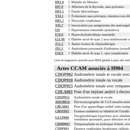
H81.0
1
Maladie de Ménière
E07.9
1
Affection de la thyroïde, sans précision
H83.1
2
Fistule labyrinthique
Y34.1
1
Événement sans précision, intention non dét
H81.2
2
Neuronite vestibulaire
T45.7
2
Intoxication par antagonistes des anticoagul
I10
1
Hypertension essentielle (primitive)
E78.0
1
Hypercholestérolémie essentielle
E11.98
1
Diabète sucré de type 2 non insulinotraité o
Z51.2
1
Autres formes de chimiothérapie
Z92.1
1
Antécédents personnels d'utilisation (actuel
E10.9
1
Diabète sucré de type 1, sans complication
Liste de diagnostics associés pour H904 générée à partir des stat
Actes CCAM associés à H904
CDQP002
Audiométrie tonale et vocale ave
CDQP010
Audiométrie tonale ou vocale
CDQP015
Audiométrie tonale avec tympano
CDLA003
Pose d'un implant auditif à électr
CDQP012
Audiométrie tonale et vocale
AHQB026
Électromyographie de 3 à 6 muscles striés 
CBLA002
Pose d'un appareillage auditif ostéo-inté
CBQE001
Examen unilatéral ou bilatéral de l'oreil
Oxygénothérapie hyperbare avec inhalatio
GLLP006
ventilation spontanée, pour affection en 
CBMD001
Tympanoplastie en technique fermée, ave
CERP001
Épreuve vestibulaire bicalorique calibr