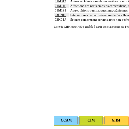
01M312
Autres accidents vasculaires cérébraux non t
01M111
Affections des nerfs crâniens et rachidiens, 
01M191
Autres lésions traumatiques intracrâniennes
03C20J
Interventions de reconstruction de l'oreill
03K04J
Séjours comprenant certains actes non opér
Liste de GHM pour H904 générée à partir des statistiques du PM