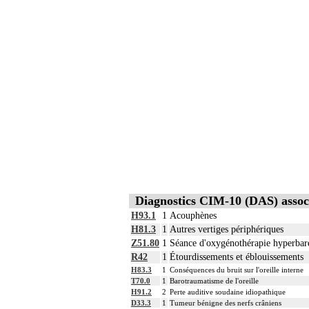
Diagnostics CIM-10 (DAS) assoc
H93.1
1
Acouphènes
H81.3
1
Autres vertiges périphériques
Z51.80
1
Séance d'oxygénothérapie hyperbar
R42
1
Étourdissements et éblouissements
H83.3
1
Conséquences du bruit sur l'oreille interne
T70.0
1
Barotraumatisme de l'oreille
H91.2
2
Perte auditive soudaine idiopathique
D33.3
1
Tumeur bénigne des nerfs crâniens