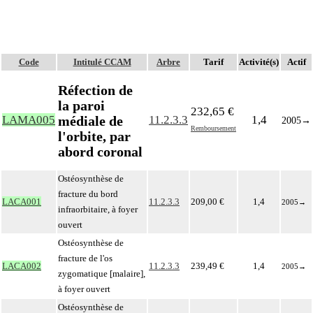
Code
Intitulé CCAM
Arbre
Tarif
Activité(s)
Actif
Réfection de
la paroi
232,65 €
médiale de
LAMA005
11.2.3.3
1,4
2005
→
Remboursement
l'orbite, par
abord coronal
Ostéosynthèse de
fracture du bord
LACA001
11.2.3.3
209,00 €
1,4
2005
→
infraorbitaire, à foyer
ouvert
Ostéosynthèse de
fracture de l'os
LACA002
11.2.3.3
239,49 €
1,4
2005
→
zygomatique [malaire],
à foyer ouvert
Ostéosynthèse de