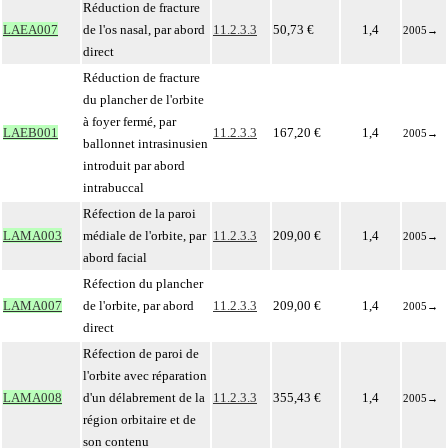
Réduction de fracture
LAEA007
de l'os nasal, par abord
11.2.3.3
50,73 €
1,4
2005
→
direct
Réduction de fracture
du plancher de l'orbite
à foyer fermé, par
LAEB001
11.2.3.3
167,20 €
1,4
2005
→
ballonnet intrasinusien
introduit par abord
intrabuccal
Réfection de la paroi
LAMA003
médiale de l'orbite, par
11.2.3.3
209,00 €
1,4
2005
→
abord facial
Réfection du plancher
LAMA007
de l'orbite, par abord
11.2.3.3
209,00 €
1,4
2005
→
direct
Réfection de paroi de
l'orbite avec réparation
LAMA008
d'un délabrement de la
11.2.3.3
355,43 €
1,4
2005
→
région orbitaire et de
son contenu