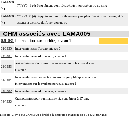
LAMA005
YYYY041
(4) Supplément pour récupération peropératoire de sang
(4)
LAMA005
YYYY188
(4) Supplément pour prélèvement peropératoire et pose d'autogreffe
(4)
osseuse à distance du foyer opératoire
GHM associés avec LAMA005
02C031
Interventions sur l'orbite, niveau 1
02C033
Interventions sur l'orbite, niveau 3
08C281
Interventions maxillofaciales, niveau 1
Autres interventions pour blessures ou complications d'acte,
21C053
niveau 3
Interventions sur les nerfs crâniens ou périphériques et autres
01C081
interventions sur le système nerveux, niveau 1
08C282
Interventions maxillofaciales, niveau 2
Craniotomies pour traumatisme, âge supérieur à 17 ans,
01C032
niveau 2
Liste de GHM pour LAMA005 générée à partir des statistiques du PMSI français