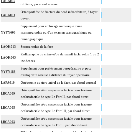
LACA005
orbitaire, par abord coronal
Ostéosynthèse de fracture du bord infraorbitaire, à foyer
LACA001
ouvert
Supplément pour archivage numérique d'une
YYYY600
mammographie ou d'un examen scanographique ou
remnographique
LAQK013
Scanographie de la face
Radiographie du crâne et/ou du massif facial selon 1 ou 2
LAQK003
incidences
Supplément pour prélèvement peropératoire et pose
YYYY188
d'autogreffe osseuse à distance du foyer opératoire
LAPA010
Ostéotomie du tiers latéral de la face, par abord coronal
Ostéosynthèse et/ou suspension faciale pour fracture
LBCA009
occlusofaciale de type Le Fort II, par abord direct
Ostéosynthèse et/ou suspension faciale pour fracture
LBCA005
occlusofaciale de type Le Fort III, par abord direct
Ostéosynthèse et/ou suspension faciale pour fracture
LBCA003
occlusofaciale de type Le Fort I, par abord direct