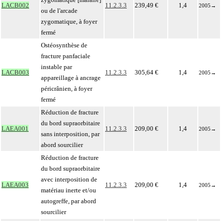
LACB002
11.2.3.3
239,49 €
1,4
2005
→
ou de l'arcade
zygomatique, à foyer
fermé
Ostéosynthèse de
fracture panfaciale
instable par
LACB003
11.2.3.3
305,64 €
1,4
2005
→
appareillage à ancrage
péricrânien, à foyer
fermé
Réduction de fracture
du bord supraorbitaire
LAEA001
11.2.3.3
209,00 €
1,4
2005
→
sans interposition, par
abord sourcilier
Réduction de fracture
du bord supraorbitaire
avec interposition de
LAEA003
11.2.3.3
209,00 €
1,4
2005
→
matériau inerte et/ou
autogreffe, par abord
sourcilier