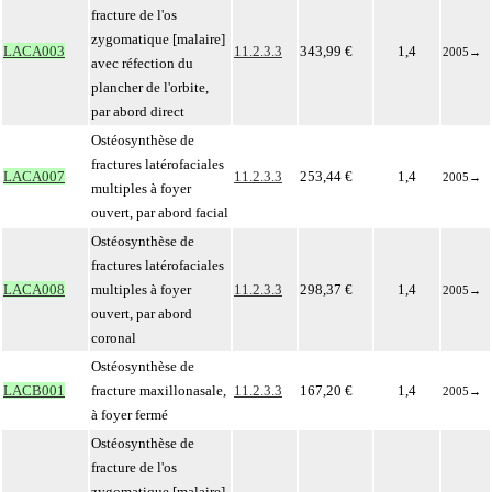
fracture de l'os
zygomatique [malaire]
LACA003
11.2.3.3
343,99 €
1,4
2005
→
avec réfection du
plancher de l'orbite,
par abord direct
Ostéosynthèse de
fractures latérofaciales
LACA007
11.2.3.3
253,44 €
1,4
2005
→
multiples à foyer
ouvert, par abord facial
Ostéosynthèse de
fractures latérofaciales
LACA008
multiples à foyer
11.2.3.3
298,37 €
1,4
2005
→
ouvert, par abord
coronal
Ostéosynthèse de
LACB001
fracture maxillonasale,
11.2.3.3
167,20 €
1,4
2005
→
à foyer fermé
Ostéosynthèse de
fracture de l'os
zygomatique [malaire]