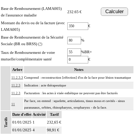
Base de Remboursement (LAMA005)
Calculer
232.65 €
de l'assurance maladie
Montant du devis ou de la facture (avec
€
LAMA005)
Base de Remboursement de la Sécurité
%
Sociale (BR ou BRSS)
(?)
%BR+
Taux de Remboursement de votre
mutuelle/complémentaire santé
€
Arbre
Notes
11.2.3.3
Comprend : reconstruction [réfection] d'os de la face pour lésion traumatique
11.2.3
Indication : acte thérapeutique
11.2.3
Facturation : les actes à visée esthétique ne peuvent pas être facturés
Par face, on entend : squelette, articulations, tissus mous et cavités - sinus
11
paranasaux, orbites, rhinopharynx, oropharynx - de la face.
Date d'effet
Activité
Tarif
Par ostéosynthèse d'une fracture à foyer fermé, on entend : réduction et
Tarifs
11
01/01/2025
fixation osseuse par voie transcutanée ou avec abord à distance, sans
1
232,65 €
exposition du foyer de fracture.
01/01/2025
4
98,91 €