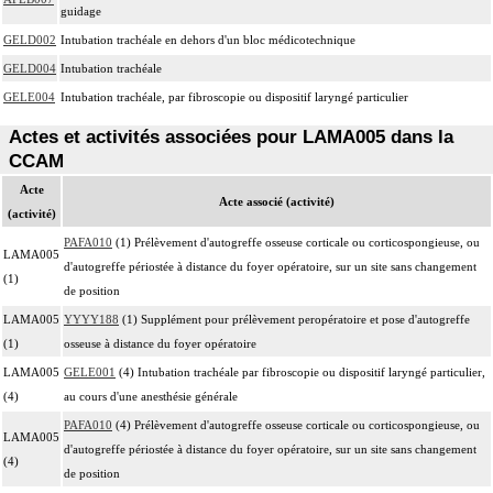
guidage
GELD002
Intubation trachéale en dehors d'un bloc médicotechnique
GELD004
Intubation trachéale
GELE004
Intubation trachéale, par fibroscopie ou dispositif laryngé particulier
Actes et activités associées pour LAMA005 dans la
CCAM
Acte
Acte associé (activité)
(activité)
PAFA010
(1) Prélèvement d'autogreffe osseuse corticale ou corticospongieuse, ou
LAMA005
d'autogreffe périostée à distance du foyer opératoire, sur un site sans changement
(1)
de position
LAMA005
YYYY188
(1) Supplément pour prélèvement peropératoire et pose d'autogreffe
(1)
osseuse à distance du foyer opératoire
LAMA005
GELE001
(4) Intubation trachéale par fibroscopie ou dispositif laryngé particulier,
(4)
au cours d'une anesthésie générale
PAFA010
(4) Prélèvement d'autogreffe osseuse corticale ou corticospongieuse, ou
LAMA005
d'autogreffe périostée à distance du foyer opératoire, sur un site sans changement
(4)
de position