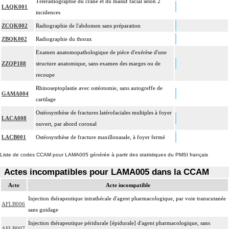
Téléradiographie du crâne et du massif facial selon 2
LAQK001
incidences
ZCQK002
Radiographie de l'abdomen sans préparation
ZBQK002
Radiographie du thorax
Examen anatomopathologique de pièce d'exérèse d'une
ZZQP188
structure anatomique, sans examen des marges ou de
recoupe
Rhinoseptoplastie avec ostéotomie, sans autogreffe de
GAMA004
cartilage
Ostéosynthèse de fractures latérofaciales multiples à foyer
LACA008
ouvert, par abord coronal
LACB001
Ostéosynthèse de fracture maxillonasale, à foyer fermé
Liste de codes CCAM pour LAMA005 générée à partir des statistiques du PMSI français
Actes incompatibles pour LAMA005 dans la CCAM
Acte
Acte incompatible
Injection thérapeutique intrathécale d'agent pharmacologique, par voie transcutanée
AFLB006
sans guidage
Injection thérapeutique péridurale [épidurale] d'agent pharmacologique, sans
AFLB007