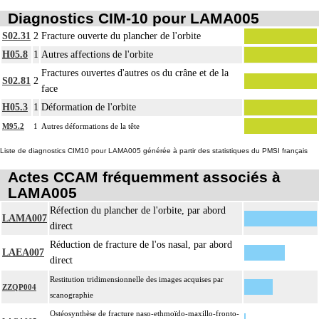
inerte non prothétique inclut l'ostéosynthèse.
Diagnostics CIM-10 pour LAMA005
L'évacuation de collection articulaire inclut le lavage de l'articulation, avec ou
11
S02.31
2
Fracture ouverte du plancher de l'orbite
sans drainage.
H05.8
1
Autres affections de l'orbite
Fractures ouvertes d'autres os du crâne et de la
S02.81
2
face
H05.3
1
Déformation de l'orbite
M95.2
1
Autres déformations de la tête
Liste de diagnostics CIM10 pour LAMA005 générée à partir des statistiques du PMSI français
Actes CCAM fréquemment associés à
LAMA005
Réfection du plancher de l'orbite, par abord
LAMA007
direct
Réduction de fracture de l'os nasal, par abord
LAEA007
direct
Restitution tridimensionnelle des images acquises par
ZZQP004
scanographie
Ostéosynthèse de fracture naso-ethmoïdo-maxillo-fronto-