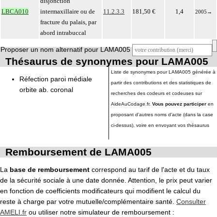
disjonction
LBCA010
intermaxillaire ou de
11.2.3.3
181,50 €
1,4
2005
→
fracture du palais, par
abord intrabuccal
Proposer un nom alternatif pour LAMA005
Thésaurus de synonymes pour LAMA005
Liste de synonymes pour LAMA005 générée à
Réfection paroi médiale
partir des contributions et des statistiques de
orbite ab. coronal
recherches des codeurs et codeuses sur
AideAuCodage.fr.
Vous pouvez participer
en
proposant d'autres noms d'acte (dans la case
ci-dessus), voire en envoyant vos thésaurus
Remboursement de LAMA005
La
base de remboursement
correspond au tarif de l'acte et du taux
de la sécurité sociale à une date donnée. Attention, le prix peut varier
en fonction de coefficients modificateurs qui modifient le calcul du
reste à charge par votre mutuelle/complémentaire santé.
Consulter
AMELI.fr
ou utiliser notre simulateur de remboursement :