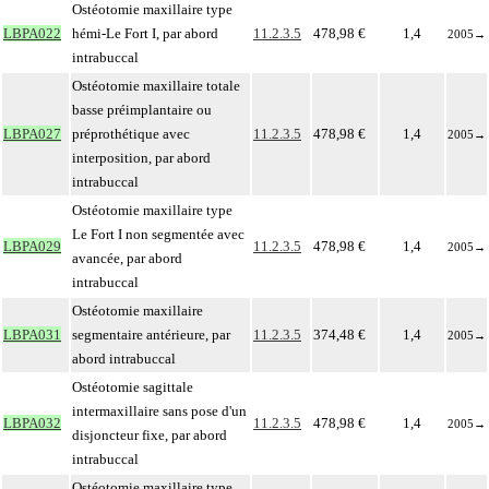
Ostéotomie maxillaire type
LBPA022
hémi-Le Fort I, par abord
11.2.3.5
478,98 €
1,4
2005
→
intrabuccal
Ostéotomie maxillaire totale
basse préimplantaire ou
LBPA027
préprothétique avec
11.2.3.5
478,98 €
1,4
2005
→
interposition, par abord
intrabuccal
Ostéotomie maxillaire type
Le Fort I non segmentée avec
LBPA029
11.2.3.5
478,98 €
1,4
2005
→
avancée, par abord
intrabuccal
Ostéotomie maxillaire
LBPA031
segmentaire antérieure, par
11.2.3.5
374,48 €
1,4
2005
→
abord intrabuccal
Ostéotomie sagittale
intermaxillaire sans pose d'un
LBPA032
11.2.3.5
478,98 €
1,4
2005
→
disjoncteur fixe, par abord
intrabuccal
Ostéotomie maxillaire type