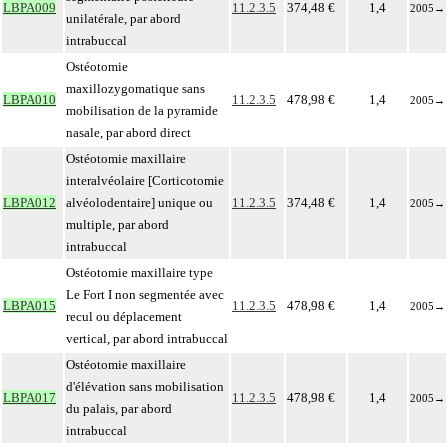
LBPA009
11.2.3.5
374,48 €
1,4
2005
→
unilatérale, par abord
intrabuccal
Ostéotomie
maxillozygomatique sans
LBPA010
11.2.3.5
478,98 €
1,4
2005
→
mobilisation de la pyramide
nasale, par abord direct
Ostéotomie maxillaire
interalvéolaire [Corticotomie
LBPA012
alvéolodentaire] unique ou
11.2.3.5
374,48 €
1,4
2005
→
multiple, par abord
intrabuccal
Ostéotomie maxillaire type
Le Fort I non segmentée avec
LBPA015
11.2.3.5
478,98 €
1,4
2005
→
recul ou déplacement
vertical, par abord intrabuccal
Ostéotomie maxillaire
d'élévation sans mobilisation
LBPA017
11.2.3.5
478,98 €
1,4
2005
→
du palais, par abord
intrabuccal