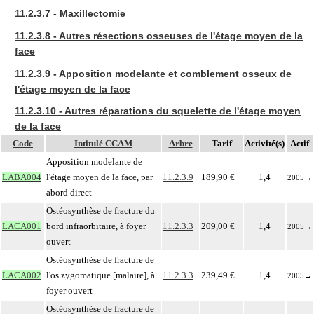
11.2.3.7 - Maxillectomie
11.2.3.8 - Autres résections osseuses de l'étage moyen de la
face
11.2.3.9 - Apposition modelante et comblement osseux de
l'étage moyen de la face
11.2.3.10 - Autres réparations du squelette de l'étage moyen
de la face
Code
Intitulé CCAM
Arbre
Tarif
Activité(s)
Actif
Apposition modelante de
LABA004
l'étage moyen de la face, par
11.2.3.9
189,90 €
1,4
2005
→
abord direct
Ostéosynthèse de fracture du
LACA001
bord infraorbitaire, à foyer
11.2.3.3
209,00 €
1,4
2005
→
ouvert
Ostéosynthèse de fracture de
LACA002
l'os zygomatique [malaire], à
11.2.3.3
239,49 €
1,4
2005
→
foyer ouvert
Ostéosynthèse de fracture de