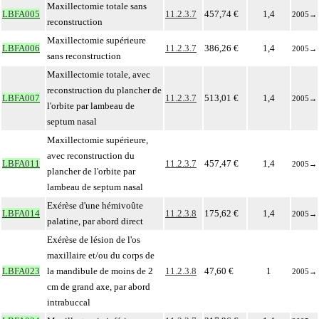
Maxillectomie totale sans
LBFA005
11.2.3.7
457,74 €
1,4
2005
→
reconstruction
Maxillectomie supérieure
LBFA006
11.2.3.7
386,26 €
1,4
2005
→
sans reconstruction
Maxillectomie totale, avec
reconstruction du plancher de
LBFA007
11.2.3.7
513,01 €
1,4
2005
→
l'orbite par lambeau de
septum nasal
Maxillectomie supérieure,
avec reconstruction du
LBFA011
11.2.3.7
457,47 €
1,4
2005
→
plancher de l'orbite par
lambeau de septum nasal
Exérèse d'une hémivoûte
LBFA014
11.2.3.8
175,62 €
1,4
2005
→
palatine, par abord direct
Exérèse de lésion de l'os
maxillaire et/ou du corps de
LBFA023
la mandibule de moins de 2
11.2.3.8
47,60 €
1
2005
→
cm de grand axe, par abord
intrabuccal