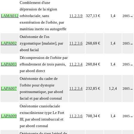
Comblement d'une
dépression de la région
LAMA012
orbitofaciale, sans
11.2.3.9
327,13 €
1,4
2005
→
exentération de l'orbite, par
matériau inerte ou autogreffe
Ostéotomie de l'os
LAPA002
zygomatique [malaire], par
11.2.3.6
268,69 €
1,4
2005
→
abord facial
Décompression de l'orbite par
LAPA003
effondrement de trois parois,
11.2.3.4
260,84 €
1,4
2005
→
par abord direct
Ostéotomie du cadre de
l'orbite pour dystopie
LAPA007
11.2.3.4
232,85 €
1,2,4
2005
→
posttraumatique, par abord
facial et par abord coronal
Ostéotomie craniofaciale
extracrânienne type Le Fort
LAPA009
11.2.3.6
708,34 €
1,4
2005
→
III, par abord intrabuccal et
par abord coronal
Ostéotomie du tiers latéral de