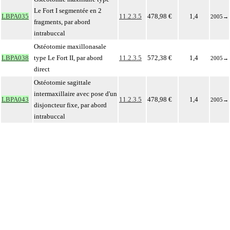
Le Fort I segmentée en 2
LBPA035
11.2.3.5
478,98 €
1,4
2005
→
fragments, par abord
intrabuccal
Ostéotomie maxillonasale
LBPA038
type Le Fort II, par abord
11.2.3.5
572,38 €
1,4
2005
→
direct
Ostéotomie sagittale
intermaxillaire avec pose d'un
LBPA043
11.2.3.5
478,98 €
1,4
2005
→
disjoncteur fixe, par abord
intrabuccal