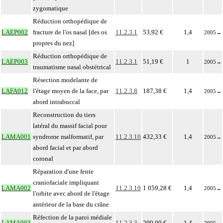
zygomatique
Réduction orthopédique de
LAEP002
fracture de l'os nasal [des os
11.2.3.1
53,92 €
1,4
2005
→
propres du nez]
Réduction orthopédique de
LAEP003
11.2.3.1
51,19 €
1
2005
→
traumatisme nasal obstétrical
Résection modelante de
LAFA012
l'étage moyen de la face, par
11.2.3.8
187,38 €
1,4
2005
→
abord intrabuccal
Reconstruction du tiers
latéral du massif facial pour
LAMA001
syndrome malformatif, par
11.2.3.10
432,33 €
1,4
2005
→
abord facial et par abord
coronal
Réparation d'une fente
craniofaciale impliquant
LAMA002
11.2.3.10
1 059,28 €
1,4
2005
→
l'orbite avec abord de l'étage
antérieur de la base du crâne
Réfection de la paroi médiale
LAMA003
11.2.3.3
209,00 €
1,4