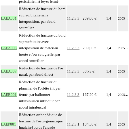
péricrânien, à foyer fermé
Réduction de fracture du bord
supraorbitaire sans
LAEA001
11.2.3.3
209,00 €
1,4
2005
→
interposition, par abord
sourcilier
Réduction de fracture du bord
supraorbitaire avec
LAEA003
interposition de matériau
11.2.3.3
209,00 €
1,4
2005
→
inerte et/ou autogreffe, par
abord sourcilier
Réduction de fracture de l'os
LAEA007
11.2.3.3
50,73 €
1,4
2005
→
nasal, par abord direct
Réduction de fracture du
plancher de l'orbite à foyer
LAEB001
fermé, par ballonnet
11.2.3.3
167,20 €
1,4
2005
→
intrasinusien introduit par
abord intrabuccal
Réduction orthopédique de
fracture de l'os zygomatique
LAEP001
11.2.3.1
104,50 €
1,4
2005
→
[malaire] ou de l'arcade