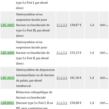
type Le Fort I, par abord
direct
Ostéosynthèse et/ou
suspension faciale pour
LBCA005
fracture occlusofaciale de
11.2.3.3
239,87 €
1,4
2005
→
type Le Fort III, par abord
direct
Ostéosynthèse et/ou
suspension faciale pour
LBCA009
fracture occlusofaciale de
11.2.3.3
233,15 €
1,4
2005
→
type Le Fort II, par abord
direct
Ostéosynthèse de disjonction
intermaxillaire ou de fracture
LBCA010
11.2.3.3
181,50 €
1,4
2005
→
du palais, par abord
intrabuccal
Réduction orthopédique de
fracture occlusofaciale
LBED001
[fracture type Le Fort I, II ou
11.2.3.2
250,80 €
1,4
2005
→
III], avec contention par