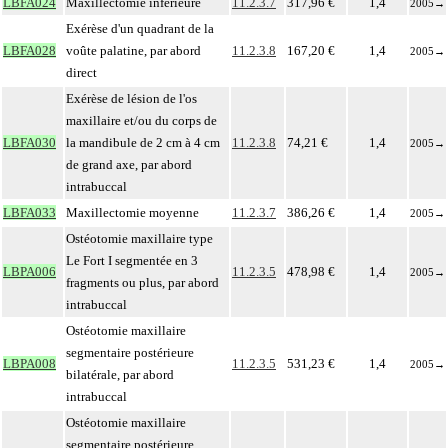
LBFA024
Maxillectomie inférieure
11.2.3.7
317,96 €
1,4
2005
→
Exérèse d'un quadrant de la
LBFA028
voûte palatine, par abord
11.2.3.8
167,20 €
1,4
2005
→
direct
Exérèse de lésion de l'os
maxillaire et/ou du corps de
LBFA030
la mandibule de 2 cm à 4 cm
11.2.3.8
74,21 €
1,4
2005
→
de grand axe, par abord
intrabuccal
LBFA033
Maxillectomie moyenne
11.2.3.7
386,26 €
1,4
2005
→
Ostéotomie maxillaire type
Le Fort I segmentée en 3
LBPA006
11.2.3.5
478,98 €
1,4
2005
→
fragments ou plus, par abord
intrabuccal
Ostéotomie maxillaire
segmentaire postérieure
LBPA008
11.2.3.5
531,23 €
1,4
2005
→
bilatérale, par abord
intrabuccal
Ostéotomie maxillaire
segmentaire postérieure