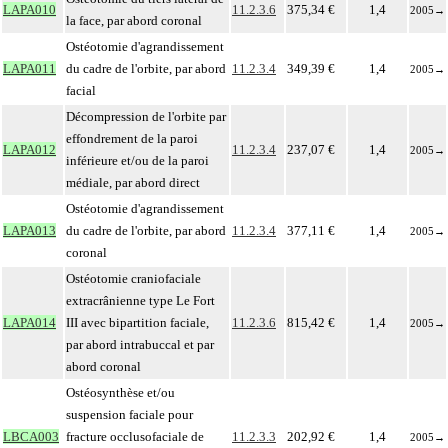
LAPA010
11.2.3.6
375,34 €
1,4
2005
→
la face, par abord coronal
Ostéotomie d'agrandissement
LAPA011
du cadre de l'orbite, par abord
11.2.3.4
349,39 €
1,4
2005
→
facial
Décompression de l'orbite par
effondrement de la paroi
LAPA012
11.2.3.4
237,07 €
1,4
2005
→
inférieure et/ou de la paroi
médiale, par abord direct
Ostéotomie d'agrandissement
LAPA013
du cadre de l'orbite, par abord
11.2.3.4
377,11 €
1,4
2005
→
coronal
Ostéotomie craniofaciale
extracrânienne type Le Fort
LAPA014
III avec bipartition faciale,
11.2.3.6
815,42 €
1,4
2005
→
par abord intrabuccal et par
abord coronal
Ostéosynthèse et/ou
suspension faciale pour
LBCA003
fracture occlusofaciale de
11.2.3.3
202,92 €
1,4
2005
→