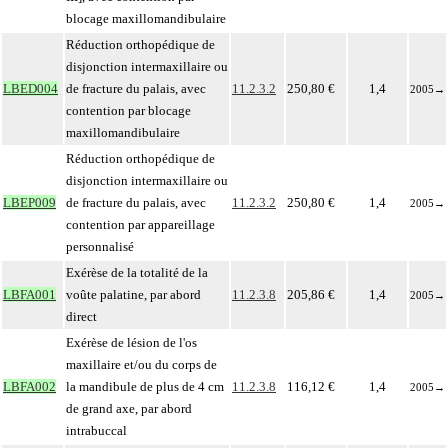
blocage maxillomandibulaire
Réduction orthopédique de
disjonction intermaxillaire ou
LBED004
de fracture du palais, avec
11.2.3.2
250,80 €
1,4
2005
→
contention par blocage
maxillomandibulaire
Réduction orthopédique de
disjonction intermaxillaire ou
LBEP009
de fracture du palais, avec
11.2.3.2
250,80 €
1,4
2005
→
contention par appareillage
personnalisé
Exérèse de la totalité de la
LBFA001
voûte palatine, par abord
11.2.3.8
205,86 €
1,4
2005
→
direct
Exérèse de lésion de l'os
maxillaire et/ou du corps de
LBFA002
la mandibule de plus de 4 cm
11.2.3.8
116,12 €
1,4
2005
→
de grand axe, par abord
intrabuccal