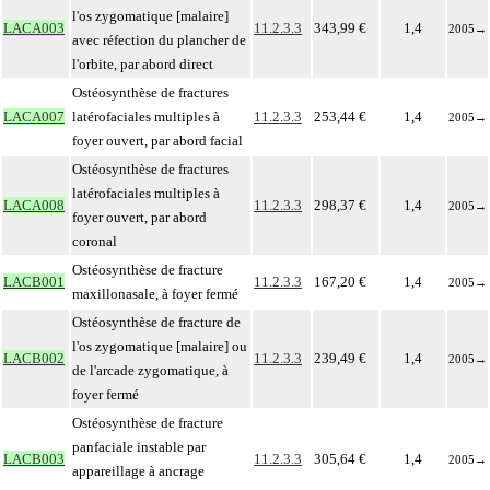
l'os zygomatique [malaire]
LACA003
11.2.3.3
343,99 €
1,4
2005
→
avec réfection du plancher de
l'orbite, par abord direct
Ostéosynthèse de fractures
LACA007
latérofaciales multiples à
11.2.3.3
253,44 €
1,4
2005
→
foyer ouvert, par abord facial
Ostéosynthèse de fractures
latérofaciales multiples à
LACA008
11.2.3.3
298,37 €
1,4
2005
→
foyer ouvert, par abord
coronal
Ostéosynthèse de fracture
LACB001
11.2.3.3
167,20 €
1,4
2005
→
maxillonasale, à foyer fermé
Ostéosynthèse de fracture de
l'os zygomatique [malaire] ou
LACB002
11.2.3.3
239,49 €
1,4
2005
→
de l'arcade zygomatique, à
foyer fermé
Ostéosynthèse de fracture
panfaciale instable par
LACB003
11.2.3.3
305,64 €
1,4
2005
→
appareillage à ancrage