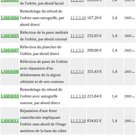
2005
→
de l'orbite, par abord facial
Remodelage du rebord de
LAMA004
l'orbite sans autogreffe, par
11.2.3.10
167,20 €
1,4
2005
→
abord direct
Réfection de la paroi médiale
LAMA005
11.2.3.3
232,65 €
1,4
2005
→
de l'orbite, par abord coronal
Réfection du plancher de
LAMA007
11.2.3.3
209,00 €
1,4
2005
→
l'orbite, par abord direct
Réfection de paroi de l'orbite
avec réparation d'un
LAMA008
11.2.3.3
355,43 €
1,4
2005
→
délabrement de la région
orbitaire et de son contenu
Remodelage du rebord de
LAMA010
l'orbite avec autogreffe
11.2.3.10
223,84 €
1,4
2005
→
osseuse, par abord direct
Réparation d'une fente
craniofaciale impliquant
LAMA011
11.2.3.10
834,62 €
1,4
2005
→
l'orbite sans abord de l'étage
antérieur de la base du crâne