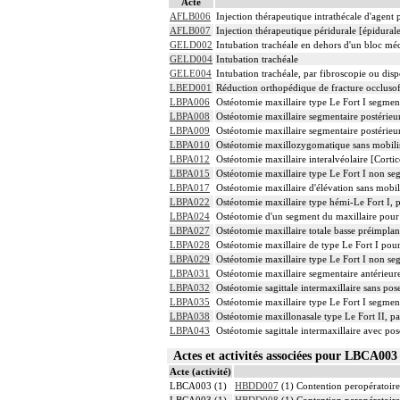
Acte
AFLB006
Injection thérapeutique intrathécale d'agent
AFLB007
Injection thérapeutique péridurale [épidura
GELD002
Intubation trachéale en dehors d'un bloc mé
GELD004
Intubation trachéale
GELE004
Intubation trachéale, par fibroscopie ou dispo
LBED001
Réduction orthopédique de fracture occlusofa
LBPA006
Ostéotomie maxillaire type Le Fort I segmen
LBPA008
Ostéotomie maxillaire segmentaire postérieur
LBPA009
Ostéotomie maxillaire segmentaire postérieur
LBPA010
Ostéotomie maxillozygomatique sans mobilisa
LBPA012
Ostéotomie maxillaire interalvéolaire [Corti
LBPA015
Ostéotomie maxillaire type Le Fort I non se
LBPA017
Ostéotomie maxillaire d'élévation sans mobil
LBPA022
Ostéotomie maxillaire type hémi-Le Fort I, 
LBPA024
Ostéotomie d'un segment du maxillaire pour c
LBPA027
Ostéotomie maxillaire totale basse préimplan
LBPA028
Ostéotomie maxillaire de type Le Fort I pour
LBPA029
Ostéotomie maxillaire type Le Fort I non se
LBPA031
Ostéotomie maxillaire segmentaire antérieure
LBPA032
Ostéotomie sagittale intermaxillaire sans pos
LBPA035
Ostéotomie maxillaire type Le Fort I segmen
LBPA038
Ostéotomie maxillonasale type Le Fort II, pa
LBPA043
Ostéotomie sagittale intermaxillaire avec pos
Actes et activités associées pour LBCA0
Acte (activité)
LBCA003 (1)
HBDD007
(1) Contention peropératoire 
LBCA003 (1)
HBDD008
(1) Contention peropératoire 