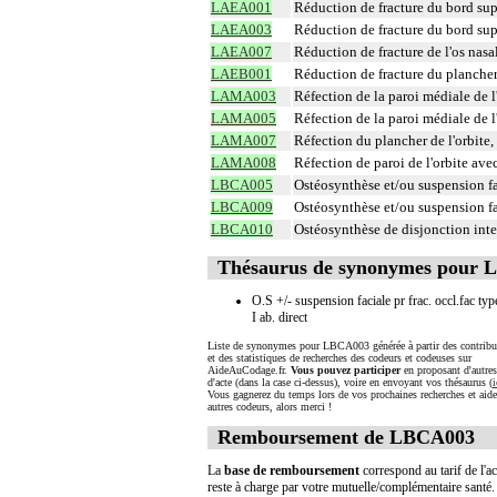
LAEA001
Réduction de fracture du bord supr
LAEA003
Réduction de fracture du bord supr
LAEA007
Réduction de fracture de l'os nasal
LAEB001
Réduction de fracture du plancher 
LAMA003
Réfection de la paroi médiale de l'
LAMA005
Réfection de la paroi médiale de l
LAMA007
Réfection du plancher de l'orbite,
LAMA008
Réfection de paroi de l'orbite ave
LBCA005
Ostéosynthèse et/ou suspension fac
LBCA009
Ostéosynthèse et/ou suspension fac
LBCA010
Ostéosynthèse de disjonction inter
Thésaurus de synonymes pour
O.S +/- suspension faciale pr frac. occl.fac typ
I ab. direct
Liste de synonymes pour LBCA003 générée à partir des contribu
et des statistiques de recherches des codeurs et codeuses sur
AideAuCodage.fr.
Vous pouvez participer
en proposant d'autre
d'acte (dans la case ci-dessus), voire en envoyant vos thésaurus (
i
Vous gagnerez du temps lors de vos prochaines recherches et aide
autres codeurs, alors merci !
Remboursement de LBCA003
La
base de remboursement
correspond au tarif de l'ac
reste à charge par votre mutuelle/complémentaire santé