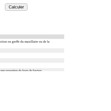
Calculer
ction ou greffe du maxillaire ou de la
 sans exposition du foyer de fracture.