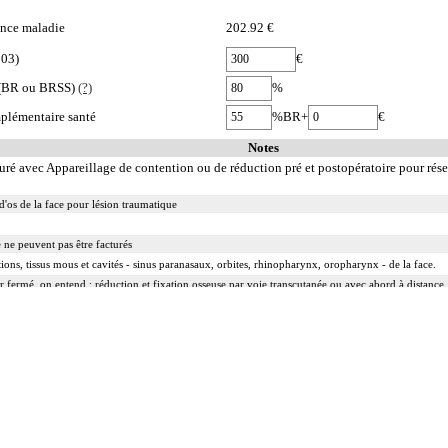
nce maladie
202.92 €
003)
€
e (BR ou BRSS)
(?)
%
plémentaire santé
%BR+
€
Notes
cturé avec Appareillage de contention ou de réduction pré et postopératoire pour rése
d'os de la face pour lésion traumatique
ue ne peuvent pas être facturés
ations, tissus mous et cavités - sinus paranasaux, orbites, rhinopharynx, oropharynx - de la face.
r fermé, on entend : réduction et fixation osseuse par voie transcutanée ou avec abord à distance,
r ouvert, on entend : réduction et fixation osseuse avec exposition du foyer de fracture.
e, kystique ou tumorale.
 :
rruption de la continuité osseuse
 résection d'exostose ostéogénique, d'apophysite...
tion d'ostéome ostéoïde...