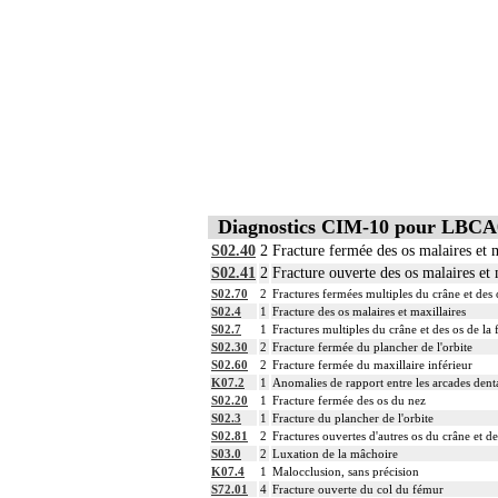
11
Toute arthrotomie inclut l'arthroscopie
11
L'ostéosynthèse d'une fracture inclut s
11
La réduction d'une luxation, par abord di
11
L'ostéotomie inclut l'ostéosynthèse.
11
La reconstruction osseuse ou articulaire
11
L'évacuation de collection articulaire i
Diagnostics CIM-10 pour LBCA
S02.40
2
Fracture fermée des os malaires et m
S02.41
2
Fracture ouverte des os malaires et 
S02.70
2
Fractures fermées multiples du crâne et des 
S02.4
1
Fracture des os malaires et maxillaires
S02.7
1
Fractures multiples du crâne et des os de la 
S02.30
2
Fracture fermée du plancher de l'orbite
S02.60
2
Fracture fermée du maxillaire inférieur
K07.2
1
Anomalies de rapport entre les arcades dent
S02.20
1
Fracture fermée des os du nez
S02.3
1
Fracture du plancher de l'orbite
S02.81
2
Fractures ouvertes d'autres os du crâne et de
S03.0
2
Luxation de la mâchoire
K07.4
1
Malocclusion, sans précision
S72.01
4
Fracture ouverte du col du fémur