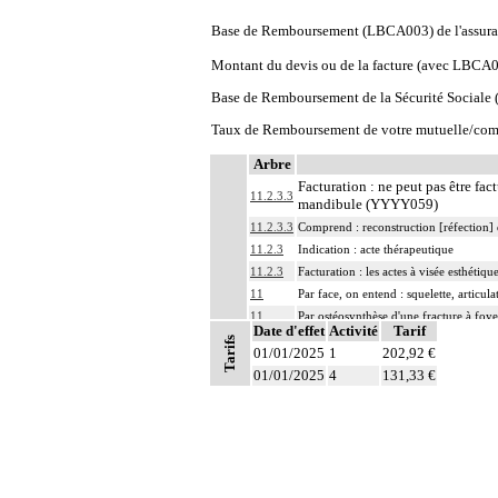
Base de Remboursement (LBCA003) de l'assura
Montant du devis ou de la facture (avec LBCA
Base de Remboursement de la Sécurité Social
Taux de Remboursement de votre mutuelle/com
Arbre
Facturation : ne peut pas être fa
11.2.3.3
mandibule (YYYY059)
11.2.3.3
Comprend : reconstruction [réfection] 
11.2.3
Indication : acte thérapeutique
11.2.3
Facturation : les actes à visée esthétiq
11
Par face, on entend : squelette, articul
11
Par ostéosynthèse d'une fracture à foye
Date d'effet
Activité
Tarif
11
Par ostéosynthèse d'une fracture à foye
Tarifs
01/01/2025
1
202,92 €
Par évidement d'un os, on entend :
01/01/2025
4
131,33 €
- cratérisation [sauciérisation] osseuse
Notes
11
- séquestrectomie osseuse
- curetage de lésion osseuse infectieus
Par exérèse partielle d'un os, on entend
- exérèse de fragment osseux, sans inte
11
- exérèse de lésion osseuse de surface :
- résection osseuse unicorticale : résec