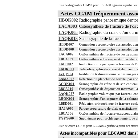
Liste de diagnostics CIM10 pour LBCA003 générée à partir des s
Actes CCAM fréquemment asso
HBQK002
Radiographie panoramique dentom
LACA003
Ostéosynthèse de fracture de l'os 
LAQK003
Radiographie du crâne et/ou du ma
LAQK013
Scanographie de la face
HBDD007
Contention peropératoire des arcades den
HBDD008
Contention peropératoire des arcades dent
LACA002
Ostéosynthèse de fracture de l'os zygomat
LBCA009
Ostéosynthèse et/ou suspension faciale po
LAEP002
Réduction orthopédique de fracture de l'o
LAQK001
Téléradiographie du crâne et du massif fa
ZZQP004
Restitution tridimensionnelle des images
LAMA007
Réfection du plancher de l'orbite, par abo
ACQK001
Scanographie du crâne et de son contenu, 
LBCA010
Ostéosynthèse de disjonction intermaxilla
LAQK027
Radiographie volumique par faisceau co
LHQK001
Scanographie d'un segment de la colonne v
LBED001
Réduction orthopédique de fracture occlus
HAJA006
Parage et/ou suture de plaie transfixiante
LBCA006
Ostéosynthèse de fracture extracondylair
YYYY600
Supplément pour archivage numérique 
Liste de codes CCAM pour LBCA003 générée à partir des statis
Actes incompatibles pour LBCA003 dan