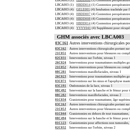
LBCA003 (1)
HBDD014
(1) Contention peropératoire 
LBCA003 (4)
GELE001
(4) Intubation trachéale par f
LBCA003 (4)
HBDD007
(4) Contention peropératoire 
LBCA003 (4)
HBDD008
(4) Contention peropératoire 
LBCA003 (4)
HBDD014
(4) Contention peropératoire 
LBCA003 (4)
YYYY041
(4) Supplément pour récupér
GHM associés avec LBCA003
03C161
Autres interventions chirurgicales por
03C162
Autres interventions chirurgicales portant sur 
21C051
Autres interventions pour blessures ou compli
02C031
Interventions sur l'orbite, niveau 1
26C024
Interventions pour traumatismes multiples gr
21C052
Autres interventions pour blessures ou compli
08C281
Interventions maxillofaciales, niveau 1
26C023
Interventions pour traumatismes multiples gr
03C071
Interventions sur les sinus et l'apophyse mast
03C191
Ostéotomies de la face, niveau 1
08C492
Interventions sur la hanche et le fémur pour 
08C282
Interventions maxillofaciales, niveau 2
01C034
Craniotomies pour traumatisme, âge supérieu
03C16J
Autres interventions chirurgicales portant sur 
21C05J
Autres interventions pour blessures ou compli
01C044
Craniotomies en dehors de tout traumatisme, 
08C494
Interventions sur la hanche et le fémur pour 
01C123
Craniotomies pour affections non tumorales, 
02C032
Interventions sur l'orbite, niveau 2