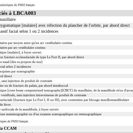
tatistiques du PMSI français
ciés à LBCA003
axillaire
zygomatique [malaire] avec réfection du plancher de l'orbite, par abord direct
ssif facial selon 1 ou 2 incidences
taires par moyen autre qu'un arc vestibulaire continu
aires par arc vestibulaire continu
ique [malaire], à foyer ouvert
ur fracture occlusofaciale de type Le Fort II, par abord direct
s nasal [des os propres du nez]
cial selon 2 incidences
 acquises par scanographie
rd direct
sans injection de produit de contraste
ire ou de fracture du palais, par abord intrabuccal
nique [cone beam computerized tomography][CBCT] du maxillaire, de la mandibule et/ou d'arcad
ertébrale, sans injection intraveineuse de produit de contraste
ofaciale [fracture type Le Fort I, II ou III], avec contention par blocage maxillomandibulaire
 de lèvre
e unifocale de la mandibule, à foyer ouvert
d'une mammographie ou d'un examen scanographique ou remnographique
tiques du PMSI français
s la CCAM