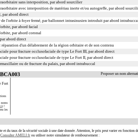
aorbitaire sans interposition, par abord sourcilier
aorbitaire avec interposition de matériau inerte et/ou autogreffe, par abord sourcili
, par abord direct
de l'orbite à foyer fermé, par ballonnet intrasinusien introduit par abord intrabucca
orbite, par abord facial
'orbite, par abord coronal
 par abord direct
c réparation d'un délabrement de la région orbitaire et de son contenu
iale pour fracture occlusofaciale de type Le Fort III, par abord direct
iale pour fracture occlusofaciale de type Le Fort II, par abord direct
maxillaire ou de fracture du palais, par abord intrabuccal
 LBCA003
Proposer un nom alterna
e Fort
tions
s noms
ci
) !
rez les
te et du taux de la sécurité sociale à une date donnée. Attention, le prix peut varier en fonction 
.
Consulter AMELI.fr
ou utiliser notre simulateur de remboursement :