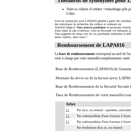
Thésaurus de synonymes pour 
Volet os crânien sf orbites +remodelage pôle po
Crâne
Liste de synonymes pour LAPA016 générée à partir des contribut
des statistiques de recherches des codeurs et codeuses sur
AideAuCodage.fr.
Vous pouvez participer
en proposant d'autre
d'acte (dans la case ci-dessus), voire en envoyant vos thésaurus (
i
Vous gagnerez du temps lors de vos prochaines recherches et aide
autres codeurs, alors merci !
Remboursement de LAPA016
La
base de remboursement
correspond au tarif de l'ac
reste à charge par votre mutuelle/complémentaire santé
Base de Remboursement (LAPA016) de l'assura
Montant du devis ou de la facture (avec LAPA0
Base de Remboursement de la Sécurité Social
Taux de Remboursement de votre mutuelle/com
Arbre
11
Par face, on entend : squelette, articula
11
Par ostéosynthèse d'une fracture à foyer
11
Par ostéosynthèse d'une fracture à foyer
Par évidement d'un os, on entend :