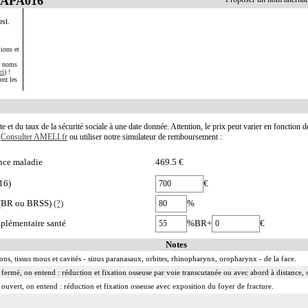
LAPA016
st.
ions et
s noms
ci
) !
rez les
te et du taux de la sécurité sociale à une date donnée. Attention, le prix peut varier en fonction 
.
Consulter AMELI.fr
ou utiliser notre simulateur de remboursement :
nce maladie
469.5 €
16)
€
e (BR ou BRSS)
(?)
%
plémentaire santé
%BR+
€
Notes
tions, tissus mous et cavités - sinus paranasaux, orbites, rhinopharynx, oropharynx - de la face.
 fermé, on entend : réduction et fixation osseuse par voie transcutanée ou avec abord à distance, 
 ouvert, on entend : réduction et fixation osseuse avec exposition du foyer de fracture.