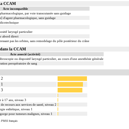
s la CCAM
Acte incompatible
t pharmacologique, par voie transcutanée sans guidage
le] d'agent pharmacologique, sans guidage
édicotechnique
ositif laryngé particulier
r abord direct
téressant pas les orbites, sans remodelage du pôle postérieur du crâne
16 dans la CCAM
Acte associé (activité)
ibroscopie ou dispositif laryngé particulier, au cours d'une anesthésie générale
ation peropératoire de sang
 2
 1
 3
r à 17 ans, niveau 3
s de recours aux services de santé, niveau 2
rgie esthétique, niveau 1
 la gorge pour tumeurs malignes, niveau 1
u PMSI français