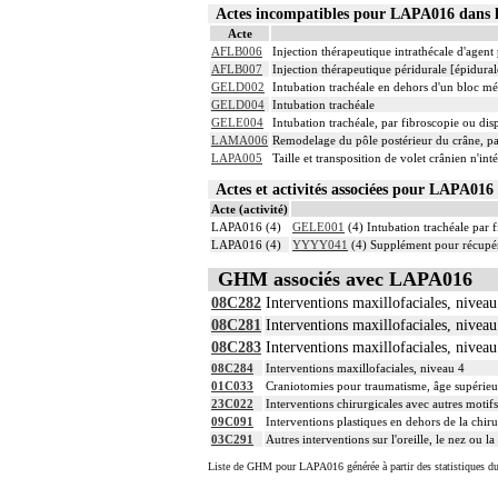
Actes incompatibles pour LAPA016 dan
Acte
AFLB006
Injection thérapeutique intrathécale d'agen
AFLB007
Injection thérapeutique péridurale [épidura
GELD002
Intubation trachéale en dehors d'un bloc m
GELD004
Intubation trachéale
GELE004
Intubation trachéale, par fibroscopie ou disp
LAMA006
Remodelage du pôle postérieur du crâne, pa
LAPA005
Taille et transposition de volet crânien n'in
Actes et activités associées pour LAPA0
Acte (activité)
LAPA016 (4)
GELE001
(4) Intubation trachéale par f
LAPA016 (4)
YYYY041
(4) Supplément pour récupér
GHM associés avec LAPA016
08C282
Interventions maxillofaciales, niveau
08C281
Interventions maxillofaciales, niveau
08C283
Interventions maxillofaciales, niveau
08C284
Interventions maxillofaciales, niveau 4
01C033
Craniotomies pour traumatisme, âge supérieu
23C022
Interventions chirurgicales avec autres motif
09C091
Interventions plastiques en dehors de la chiru
03C291
Autres interventions sur l'oreille, le nez ou
Liste de GHM pour LAPA016 générée à partir des statistiques d