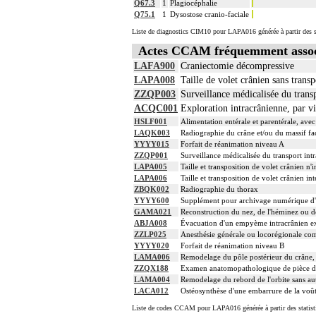
Q67.3
1
Plagiocéphalie
Q75.1
1
Dysostose cranio-faciale
Liste de diagnostics CIM10 pour LAPA016 générée à partir des s
Actes CCAM fréquemment asso
LAFA900
Craniectomie décompressive
LAPA008
Taille de volet crânien sans transp
ZZQP003
Surveillance médicalisée du transp
ACQC001
Exploration intracrânienne, par v
HSLF001
Alimentation entérale et parentérale, ave
LAQK003
Radiographie du crâne et/ou du massif fac
YYYY015
Forfait de réanimation niveau A
ZZQP001
Surveillance médicalisée du transport intr
LAPA005
Taille et transposition de volet crânien n'
LAPA006
Taille et transposition de volet crânien int
ZBQK002
Radiographie du thorax
YYYY600
Supplément pour archivage numérique 
GAMA021
Reconstruction du nez, de l'héminez ou 
ABJA008
Évacuation d'un empyème intracrânien ex
ZZLP025
Anesthésie générale ou locorégionale co
YYYY020
Forfait de réanimation niveau B
LAMA006
Remodelage du pôle postérieur du crâne, 
ZZQX188
Examen anatomopathologique de pièce d'e
LAMA004
Remodelage du rebord de l'orbite sans aut
LACA012
Ostéosynthèse d'une embarrure de la voû
Liste de codes CCAM pour LAPA016 générée à partir des statist