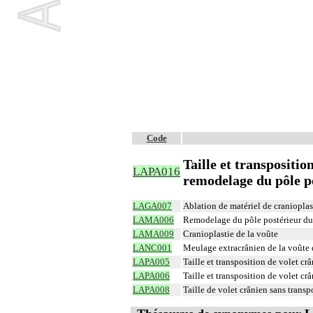
Code
Taille et transpositio
LAPA016
remodelage du pôle p
LAGA007
Ablation de matériel de cranioplas
LAMA006
Remodelage du pôle postérieur du 
LAMA009
Cranioplastie de la voûte
LANC001
Meulage extracrânien de la voûte 
LAPA005
Taille et transposition de volet cr
LAPA006
Taille et transposition de volet crâ
LAPA008
Taille de volet crânien sans transp