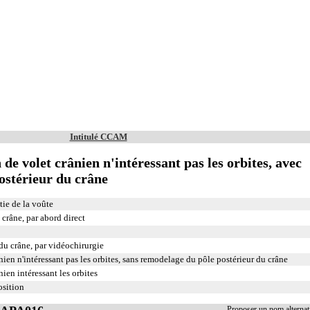
Intitulé CCAM
n de volet crânien n'intéressant pas les orbites, avec
ostérieur du crâne
tie de la voûte
crâne, par abord direct
du crâne, par vidéochirurgie
ânien n'intéressant pas les orbites, sans remodelage du pôle postérieur du crâne
nien intéressant les orbites
osition
Proposer un nom alterna