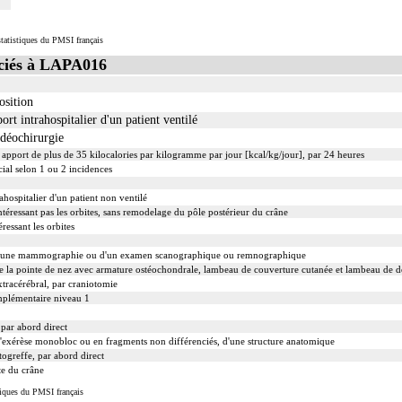
tatistiques du PMSI français
ciés à LAPA016
osition
ort intrahospitalier d'un patient ventilé
idéochirurgie
c apport de plus de 35 kilocalories par kilogramme par jour [kcal/kg/jour], par 24 heures
ial selon 1 ou 2 incidences
ahospitalier d'un patient non ventilé
intéressant pas les orbites, sans remodelage du pôle postérieur du crâne
éressant les orbites
d'une mammographie ou d'un examen scanographique ou remnographique
de la pointe de nez avec armature ostéochondrale, lambeau de couverture cutanée et lambeau de
tracérébral, par craniotomie
mplémentaire niveau 1
par abord direct
xérèse monobloc ou en fragments non différenciés, d'une structure anatomique
ogreffe, par abord direct
te du crâne
iques du PMSI français