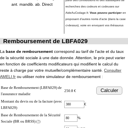
partir des contributions et des statistiques de
ant. mandib. ab. Direct
recherches des codeurs et codeuses sur
AideAuCodage.fr.
Vous pouvez participer
en
proposant d'autres noms d'acte (dans la case
ci-dessus), voire en envoyant vos thésaurus
Remboursement de LBFA029
La
base de remboursement
correspond au tarif de l'acte et du taux
de la sécurité sociale à une date donnée. Attention, le prix peut varier
en fonction de coefficients modificateurs qui modifient le calcul du
reste à charge par votre mutuelle/complémentaire santé.
Consulter
AMELI.fr
ou utiliser notre simulateur de remboursement :
Base de Remboursement (LBFA029) de
Calculer
250.8 €
l'assurance maladie
Montant du devis ou de la facture (avec
€
LBFA029)
Base de Remboursement de la Sécurité
%
Sociale (BR ou BRSS)
(?)