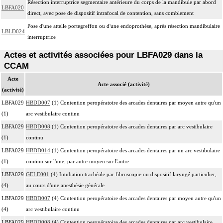
Résection interruptrice segmentaire antérieure du corps de la mandibule par abord
LBFA020
direct, avec pose de dispositif intrafocal de contention, sans comblement
Pose d'une attelle portegreffon ou d'une endoprothèse, après résection mandibulaire
LBLD024
interruptrice
Actes et activités associées pour LBFA029 dans la
CCAM
Acte
Acte associé (activité)
(activité)
LBFA029
HBDD007
(1) Contention peropératoire des arcades dentaires par moyen autre qu'un
(1)
arc vestibulaire continu
LBFA029
HBDD008
(1) Contention peropératoire des arcades dentaires par arc vestibulaire
(1)
continu
LBFA029
HBDD014
(1) Contention peropératoire des arcades dentaires par un arc vestibulaire
(1)
continu sur l'une, par autre moyen sur l'autre
LBFA029
GELE001
(4) Intubation trachéale par fibroscopie ou dispositif laryngé particulier,
(4)
au cours d'une anesthésie générale
LBFA029
HBDD007
(4) Contention peropératoire des arcades dentaires par moyen autre qu'un
(4)
arc vestibulaire continu
LBFA029
HBDD008
(4) Contention peropératoire des arcades dentaires par arc vestibulaire