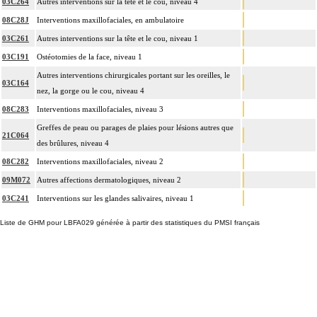
03C264
Autres interventions sur la tête et le cou, niveau 4
08C28J
Interventions maxillofaciales, en ambulatoire
03C261
Autres interventions sur la tête et le cou, niveau 1
03C191
Ostéotomies de la face, niveau 1
Autres interventions chirurgicales portant sur les oreilles, le
03C164
nez, la gorge ou le cou, niveau 4
08C283
Interventions maxillofaciales, niveau 3
Greffes de peau ou parages de plaies pour lésions autres que
21C064
des brûlures, niveau 4
08C282
Interventions maxillofaciales, niveau 2
09M072
Autres affections dermatologiques, niveau 2
03C241
Interventions sur les glandes salivaires, niveau 1
Liste de GHM pour LBFA029 générée à partir des statistiques du PMSI français