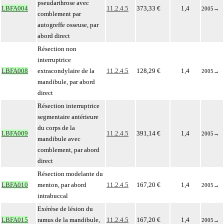
pseudarthrose avec
LBFA004
11.2.4.5
373,33 €
1,4
2005
→
comblement par
autogreffe osseuse, par
abord direct
Résection non
interruptrice
LBFA008
extracondylaire de la
11.2.4.5
128,29 €
1,4
2005
→
mandibule, par abord
direct
Résection interruptrice
segmentaire antérieure
du corps de la
LBFA009
11.2.4.5
391,14 €
1,4
2005
→
mandibule avec
comblement, par abord
direct
Résection modelante du
LBFA010
menton, par abord
11.2.4.5
167,20 €
1,4
2005
→
intrabuccal
Exérèse de lésion du
LBFA015
ramus de la mandibule,
11.2.4.5
167,20 €
1,4
2005
→