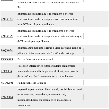
vasculaire ou vasculonerveux anatomique, disséqué en
îlot
Examen histopathologique de fragment d'exérèse
ZZQX123
endoscopique ou de curetage de structure anatomique,
non différenciés par le préleveur
Examen histopathologique de fragments d'exérèse
ZZQX159
endoscopique ou de curetage d'une structure anatomique,
différenciés par le préleveur
Examen anatomopathologique à visée carcinologique de
PAQX004
pièce d'exérèse de tumeur de l'os et/ou de cartilage
YYYY015
Forfait de réanimation niveau A
Résection interruptrice extracondylaire segmentaire
LBFA036
latérale de la mandibule par abord direct, sans pose de
dispositif intrafocal de contention ni comblement
NCQK001
Radiographie de la jambe
Réparation par lambeau libre cutané, fascial, fasciocutané
ou souscutané, musculaire, musculocutané,
PZMA004
musculotendineux ou osseux avec anastomoses
vasculaires