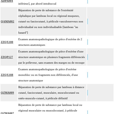
ADPA004
inférieur], par abord intrabuccal
Réparation de perte de substance de l'extrémité
céphalique par lambeau local ou régional muqueux,
QAMA002
cutané ou fasciocutané, à pédicule vasculonerveux non
individualisé ou non individualisable [lambeau "au
hasard"]
Examen anatomopathologique de pièce d'exérèse de 2
ZZQX180
structures anatomiques
Examen anatomopathologique de pièce d'exérèse d'une
ZZQP127
structure anatomique en plusieurs fragments différenciés
par le préleveur, sans examen des marges ou de recoupe
Examen anatomopathologique de pièce d'exérèse
ZZQX188
monobloc ou en fragments non différenciés, d'une
structure anatomique
Réparation de perte de substance par lambeau à distance
QZMA009
cutané, fasciocutané, musculaire, musculocutané ou
ostéo-musculo-cutané, à pédicule définitif
Réparation de perte de substance par lambeau local ou
régional musculaire ou musculocutané, à pédicule
QZMA007