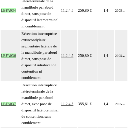
latéroterminale de la
mandibule par abord
LBFA034
11.2.4.5
250,80 €
1,4
2005
→
direct, sans pose de
dispositif latéroterminal
ni comblement
Résection interruptrice
extracondylaire
segmentaire latérale de
la mandibule par abord
LBFA036
11.2.4.5
250,80 €
1,4
2005
→
direct, sans pose de
dispositif intrafocal de
contention ni
comblement
Résection interruptrice
latéroterminale de la
mandibule par abord
LBFA037
direct, avec pose de
11.2.4.5
355,61 €
1,4
2005
→
dispositif latéroterminal
de contention, sans
comblement