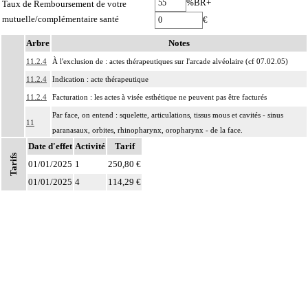
%BR+
Taux de Remboursement de votre
mutuelle/complémentaire santé
€
Arbre
Notes
11.2.4
À l'exclusion de : actes thérapeutiques sur l'arcade alvéolaire (cf 07.02.05)
11.2.4
Indication : acte thérapeutique
11.2.4
Facturation : les actes à visée esthétique ne peuvent pas être facturés
Par face, on entend : squelette, articulations, tissus mous et cavités - sinus
11
paranasaux, orbites, rhinopharynx, oropharynx - de la face.
Date d'effet
Activité
Tarif
Par ostéosynthèse d'une fracture à foyer fermé, on entend : réduction et fixation
Tarifs
11
01/01/2025
osseuse par voie transcutanée ou avec abord à distance, sans exposition du
1
250,80 €
foyer de fracture.
01/01/2025
4
114,29 €
Par ostéosynthèse d'une fracture à foyer ouvert, on entend : réduction et
11
fixation osseuse avec exposition du foyer de fracture.
Par évidement d'un os, on entend :
- cratérisation [sauciérisation] osseuse
11
- séquestrectomie osseuse
- curetage de lésion osseuse infectieuse, kystique ou tumorale.
Notes
Par exérèse partielle d'un os, on entend :
- exérèse de fragment osseux, sans interruption de la continuité osseuse