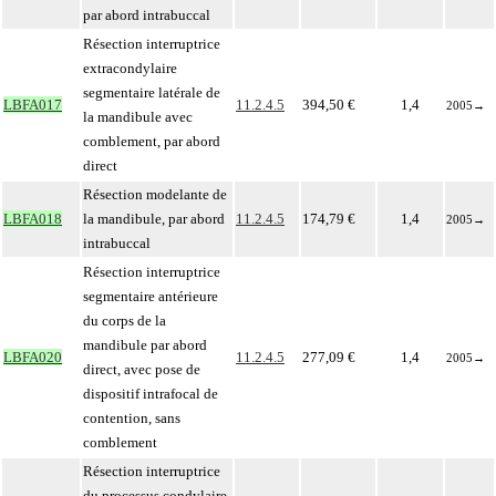
par abord intrabuccal
Résection interruptrice
extracondylaire
segmentaire latérale de
LBFA017
11.2.4.5
394,50 €
1,4
2005
→
la mandibule avec
comblement, par abord
direct
Résection modelante de
LBFA018
la mandibule, par abord
11.2.4.5
174,79 €
1,4
2005
→
intrabuccal
Résection interruptrice
segmentaire antérieure
du corps de la
mandibule par abord
LBFA020
11.2.4.5
277,09 €
1,4
2005
→
direct, avec pose de
dispositif intrafocal de
contention, sans
comblement
Résection interruptrice
du processus condylaire