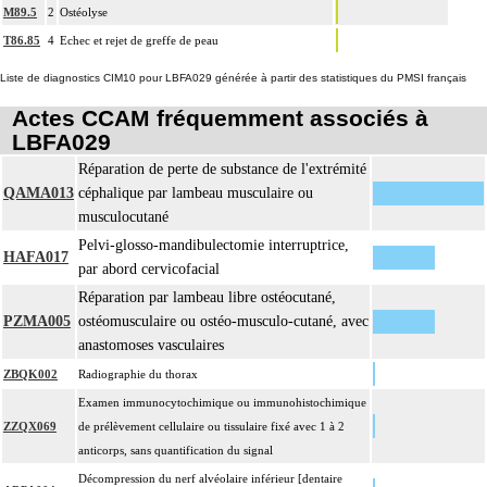
M89.5
2
Ostéolyse
T86.85
4
Echec et rejet de greffe de peau
Liste de diagnostics CIM10 pour LBFA029 générée à partir des statistiques du PMSI français
Actes CCAM fréquemment associés à
LBFA029
Réparation de perte de substance de l'extrémité
QAMA013
céphalique par lambeau musculaire ou
musculocutané
Pelvi-glosso-mandibulectomie interruptrice,
HAFA017
par abord cervicofacial
Réparation par lambeau libre ostéocutané,
PZMA005
ostéomusculaire ou ostéo-musculo-cutané, avec
anastomoses vasculaires
ZBQK002
Radiographie du thorax
Examen immunocytochimique ou immunohistochimique
ZZQX069
de prélèvement cellulaire ou tissulaire fixé avec 1 à 2
anticorps, sans quantification du signal
Décompression du nerf alvéolaire inférieur [dentaire