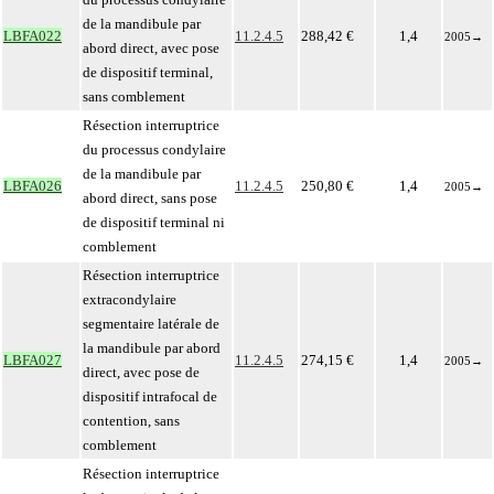
de la mandibule par
LBFA022
11.2.4.5
288,42 €
1,4
2005
→
abord direct, avec pose
de dispositif terminal,
sans comblement
Résection interruptrice
du processus condylaire
de la mandibule par
LBFA026
11.2.4.5
250,80 €
1,4
2005
→
abord direct, sans pose
de dispositif terminal ni
comblement
Résection interruptrice
extracondylaire
segmentaire latérale de
la mandibule par abord
LBFA027
11.2.4.5
274,15 €
1,4
2005
→
direct, avec pose de
dispositif intrafocal de
contention, sans
comblement
Résection interruptrice