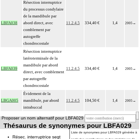
Résection interruptrice
du processus condylaire
de la mandibule par
LBFA038
abord direct, avec
11.2.4.5
334,40 €
1,4
2005
→
comblement par
autogreffe
chondrocostale
Résection interruptrice
latéroterminale de la
mandibule par abord
LBFA039
11.2.4.5
334,40 €
1,4
2005
→
direct, avec comblement
par autogreffe
chondrocostale
Évidement de la
LBGA005
mandibule, par abord
11.2.4.5
104,50 €
1,4
2005
→
intrabuccal
Proposer un nom alternatif pour LBFA029
Thésaurus de synonymes pour LBFA029
Liste de synonymes pour LBFA029 générée à
Résec. interruptrice segt