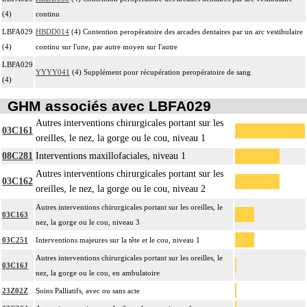
(4)
continu
LBFA029
HBDD014
(4) Contention peropératoire des arcades dentaires par un arc vestibulaire
(4)
continu sur l'une, par autre moyen sur l'autre
LBFA029
YYYY041
(4) Supplément pour récupération peropératoire de sang
(4)
GHM associés avec LBFA029
Autres interventions chirurgicales portant sur les
03C161
oreilles, le nez, la gorge ou le cou, niveau 1
08C281
Interventions maxillofaciales, niveau 1
Autres interventions chirurgicales portant sur les
03C162
oreilles, le nez, la gorge ou le cou, niveau 2
Autres interventions chirurgicales portant sur les oreilles, le
03C163
nez, la gorge ou le cou, niveau 3
03C251
Interventions majeures sur la tête et le cou, niveau 1
Autres interventions chirurgicales portant sur les oreilles, le
03C16J
nez, la gorge ou le cou, en ambulatoire
23Z02Z
Soins Palliatifs, avec ou sans acte