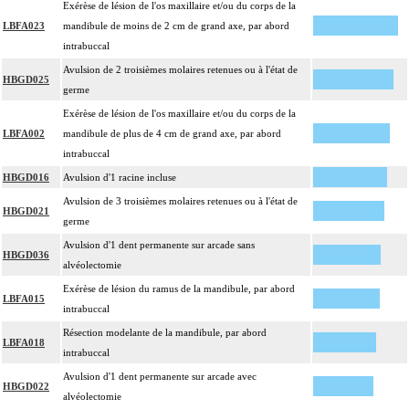
Exérèse de lésion de l'os maxillaire et/ou du corps de la
LBFA023
mandibule de moins de 2 cm de grand axe, par abord
intrabuccal
Avulsion de 2 troisièmes molaires retenues ou à l'état de
HBGD025
germe
Exérèse de lésion de l'os maxillaire et/ou du corps de la
LBFA002
mandibule de plus de 4 cm de grand axe, par abord
intrabuccal
HBGD016
Avulsion d'1 racine incluse
Avulsion de 3 troisièmes molaires retenues ou à l'état de
HBGD021
germe
Avulsion d'1 dent permanente sur arcade sans
HBGD036
alvéolectomie
Exérèse de lésion du ramus de la mandibule, par abord
LBFA015
intrabuccal
Résection modelante de la mandibule, par abord
LBFA018
intrabuccal
Avulsion d'1 dent permanente sur arcade avec
HBGD022
alvéolectomie