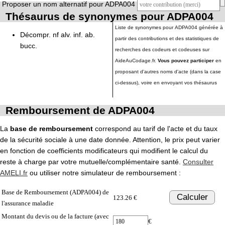
Proposer un nom alternatif pour ADPA004
Thésaurus de synonymes pour ADPA004
Liste de synonymes pour ADPA004 générée à
Décompr. nf alv. inf. ab.
partir des contributions et des statistiques de
bucc.
recherches des codeurs et codeuses sur
AideAuCodage.fr.
Vous pouvez participer
en
proposant d'autres noms d'acte (dans la case
ci-dessus), voire en envoyant vos thésaurus
Remboursement de ADPA004
La
base de remboursement
correspond au tarif de l'acte et du taux
de la sécurité sociale à une date donnée. Attention, le prix peut varier
en fonction de coefficients modificateurs qui modifient le calcul du
reste à charge par votre mutuelle/complémentaire santé.
Consulter
AMELI.fr
ou utiliser notre simulateur de remboursement :
Base de Remboursement (ADPA004) de
Calculer
123.26 €
l'assurance maladie
Montant du devis ou de la facture (avec
€