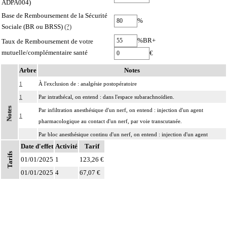
ADPA004)
Base de Remboursement de la Sécurité
%
Sociale (BR ou BRSS)
(?)
%BR+
Taux de Remboursement de votre
mutuelle/complémentaire santé
€
Arbre
Notes
1
À l'exclusion de : analgésie postopératoire
1
Par intrathécal, on entend : dans l'espace subarachnoïdien.
Notes
Par infiltration anesthésique d'un nerf, on entend : injection d'un agent
1
pharmacologique au contact d'un nerf, par voie transcutanée.
Par bloc anesthésique continu d'un nerf, on entend : injection d'un agent
1
Date d'effet
pharmacologique au contact d'un nerf avec pose d'un cathéter, par voie
Activité
Tarif
Tarifs
transcutanée.
01/01/2025
1
123,26 €
01/01/2025
4
67,07 €