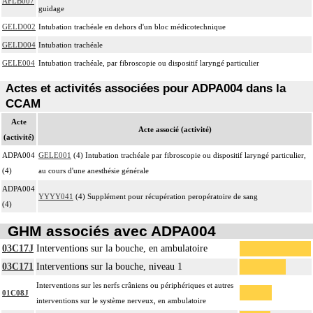
AFLB007
guidage
GELD002
Intubation trachéale en dehors d'un bloc médicotechnique
GELD004
Intubation trachéale
GELE004
Intubation trachéale, par fibroscopie ou dispositif laryngé particulier
Actes et activités associées pour ADPA004 dans la
CCAM
Acte
Acte associé (activité)
(activité)
ADPA004
GELE001
(4) Intubation trachéale par fibroscopie ou dispositif laryngé particulier,
(4)
au cours d'une anesthésie générale
ADPA004
YYYY041
(4) Supplément pour récupération peropératoire de sang
(4)
GHM associés avec ADPA004
03C17J
Interventions sur la bouche, en ambulatoire
03C171
Interventions sur la bouche, niveau 1
Interventions sur les nerfs crâniens ou périphériques et autres
01C08J
interventions sur le système nerveux, en ambulatoire