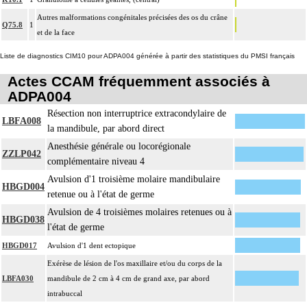
Autres malformations congénitales précisées des os du crâne
Q75.8
1
et de la face
Liste de diagnostics CIM10 pour ADPA004 générée à partir des statistiques du PMSI français
Actes CCAM fréquemment associés à
ADPA004
Résection non interruptrice extracondylaire de
LBFA008
la mandibule, par abord direct
Anesthésie générale ou locorégionale
ZZLP042
complémentaire niveau 4
Avulsion d'1 troisième molaire mandibulaire
HBGD004
retenue ou à l'état de germe
Avulsion de 4 troisièmes molaires retenues ou à
HBGD038
l'état de germe
HBGD017
Avulsion d'1 dent ectopique
Exérèse de lésion de l'os maxillaire et/ou du corps de la
LBFA030
mandibule de 2 cm à 4 cm de grand axe, par abord
intrabuccal