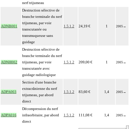
nerf trijumeau
Destruction sélective de
branche terminale du nerf
trijumeau, par voie
ADNB001
1.5.1.2
24,19 €
1
2005
→
transcutanée ou
transmuqueuse sans
guidage
Destruction sélective de
branche terminale du nerf
ADNH002
trijumeau, par voie
1.5.1.2
209,00 €
1
2005
→
transcutanée avec
guidage radiologique
Section d'une branche
extracrânienne du nerf
ADPA003
1.5.1.2
83,60 €
1,4
2005
→
trijumeau, par abord
direct
Décompression du nerf
ADPA016
infraorbitaire, par abord
1.5.1.2
111,08 €
1,4
2005
→
direct