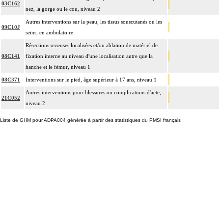
03C162
nez, la gorge ou le cou, niveau 2
Autres interventions sur la peau, les tissus souscutanés ou les
09C10J
seins, en ambulatoire
Résections osseuses localisées et/ou ablation de matériel de
08C141
fixation interne au niveau d'une localisation autre que la
hanche et le fémur, niveau 1
08C371
Interventions sur le pied, âge supérieur à 17 ans, niveau 1
Autres interventions pour blessures ou complications d'acte,
21C052
niveau 2
Liste de GHM pour ADPA004 générée à partir des statistiques du PMSI français