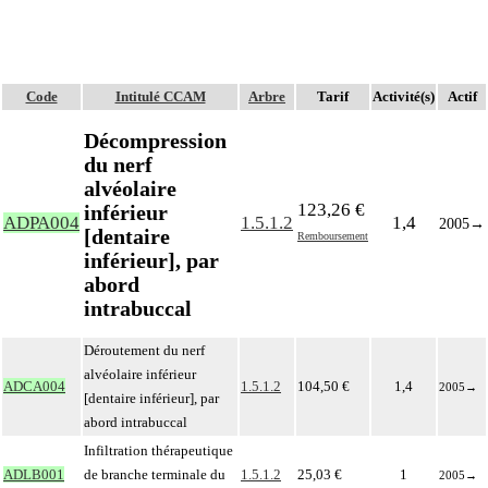
Code
Intitulé CCAM
Arbre
Tarif
Activité(s)
Actif
Décompression
du nerf
alvéolaire
123,26 €
inférieur
ADPA004
1.5.1.2
1,4
2005
→
[dentaire
Remboursement
inférieur], par
abord
intrabuccal
Déroutement du nerf
alvéolaire inférieur
ADCA004
1.5.1.2
104,50 €
1,4
2005
→
[dentaire inférieur], par
abord intrabuccal
Infiltration thérapeutique
ADLB001
de branche terminale du
1.5.1.2
25,03 €
1
2005
→