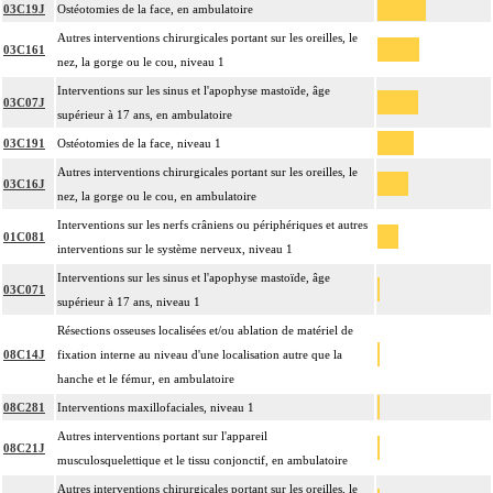
03C19J
Ostéotomies de la face, en ambulatoire
Autres interventions chirurgicales portant sur les oreilles, le
03C161
nez, la gorge ou le cou, niveau 1
Interventions sur les sinus et l'apophyse mastoïde, âge
03C07J
supérieur à 17 ans, en ambulatoire
03C191
Ostéotomies de la face, niveau 1
Autres interventions chirurgicales portant sur les oreilles, le
03C16J
nez, la gorge ou le cou, en ambulatoire
Interventions sur les nerfs crâniens ou périphériques et autres
01C081
interventions sur le système nerveux, niveau 1
Interventions sur les sinus et l'apophyse mastoïde, âge
03C071
supérieur à 17 ans, niveau 1
Résections osseuses localisées et/ou ablation de matériel de
08C14J
fixation interne au niveau d'une localisation autre que la
hanche et le fémur, en ambulatoire
08C281
Interventions maxillofaciales, niveau 1
Autres interventions portant sur l'appareil
08C21J
musculosquelettique et le tissu conjonctif, en ambulatoire
Autres interventions chirurgicales portant sur les oreilles, le