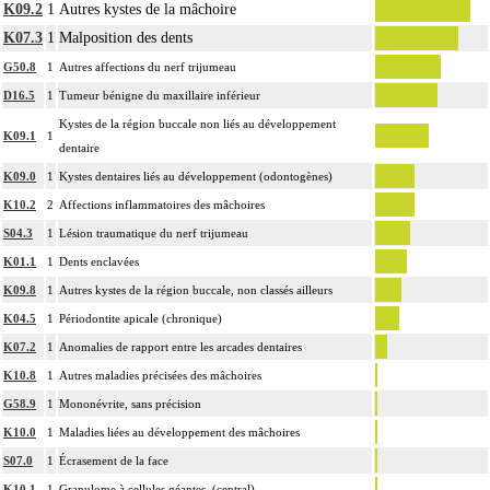
K09.2
1
Autres kystes de la mâchoire
K07.3
1
Malposition des dents
G50.8
1
Autres affections du nerf trijumeau
D16.5
1
Tumeur bénigne du maxillaire inférieur
Kystes de la région buccale non liés au développement
K09.1
1
dentaire
K09.0
1
Kystes dentaires liés au développement (odontogènes)
K10.2
2
Affections inflammatoires des mâchoires
S04.3
1
Lésion traumatique du nerf trijumeau
K01.1
1
Dents enclavées
K09.8
1
Autres kystes de la région buccale, non classés ailleurs
K04.5
1
Périodontite apicale (chronique)
K07.2
1
Anomalies de rapport entre les arcades dentaires
K10.8
1
Autres maladies précisées des mâchoires
G58.9
1
Mononévrite, sans précision
K10.0
1
Maladies liées au développement des mâchoires
S07.0
1
Écrasement de la face
K10.1
1
Granulome à cellules géantes, (central)