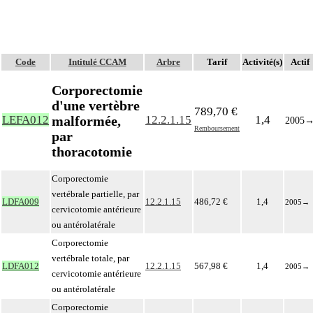
Code
Intitulé CCAM
Arbre
Tarif
Activité(s)
Actif
Corporectomie
d'une vertèbre
789,70 €
malformée,
LEFA012
12.2.1.15
1,4
2005
Remboursement
par
thoracotomie
Corporectomie
vertébrale partielle, par
LDFA009
12.2.1.15
486,72 €
1,4
2005
→
cervicotomie antérieure
ou antérolatérale
Corporectomie
vertébrale totale, par
LDFA012
12.2.1.15
567,98 €
1,4
2005
→
cervicotomie antérieure
ou antérolatérale
Corporectomie