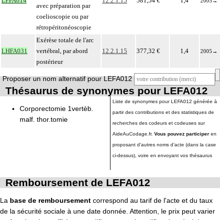
LFFA014
12.2.1.15
581,54 €
1,4
2005
→
avec préparation par
coelioscopie ou par
rétropéritonéoscopie
Exérèse totale de l'arc
LHFA031
vertébral, par abord
12.2.1.15
377,32 €
1,4
2005
→
postérieur
Proposer un nom alternatif pour LEFA012
Thésaurus de synonymes pour LEFA012
Liste de synonymes pour LEFA012 générée à
Corporectomie 1vertèb.
partir des contributions et des statistiques de
malf. thor.tomie
recherches des codeurs et codeuses sur
AideAuCodage.fr.
Vous pouvez participer
en
proposant d'autres noms d'acte (dans la case
ci-dessus), voire en envoyant vos thésaurus
Remboursement de LEFA012
La
base de remboursement
correspond au tarif de l'acte et du taux
de la sécurité sociale à une date donnée. Attention, le prix peut varier