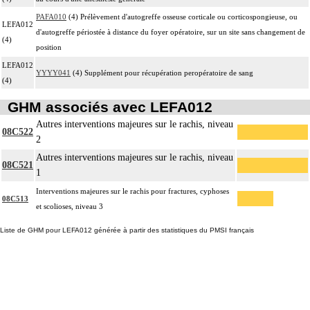
PAFA010
(4) Prélèvement d'autogreffe osseuse corticale ou corticospongieuse, ou
LEFA012
d'autogreffe périostée à distance du foyer opératoire, sur un site sans changement de
(4)
position
LEFA012
YYYY041
(4) Supplément pour récupération peropératoire de sang
(4)
GHM associés avec LEFA012
Autres interventions majeures sur le rachis, niveau
08C522
2
Autres interventions majeures sur le rachis, niveau
08C521
1
Interventions majeures sur le rachis pour fractures, cyphoses
08C513
et scolioses, niveau 3
Liste de GHM pour LEFA012 générée à partir des statistiques du PMSI français