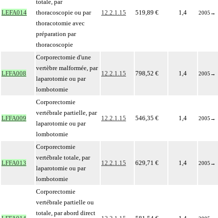
totale, par
LEFA014
thoracoscopie ou par
12.2.1.15
519,89 €
1,4
2005
→
thoracotomie avec
préparation par
thoracoscopie
Corporectomie d'une
vertèbre malformée, par
LFFA008
12.2.1.15
798,52 €
1,4
2005
→
laparotomie ou par
lombotomie
Corporectomie
vertébrale partielle, par
LFFA009
12.2.1.15
546,35 €
1,4
2005
→
laparotomie ou par
lombotomie
Corporectomie
vertébrale totale, par
LFFA013
12.2.1.15
629,71 €
1,4
2005
→
laparotomie ou par
lombotomie
Corporectomie
vertébrale partielle ou
totale, par abord direct