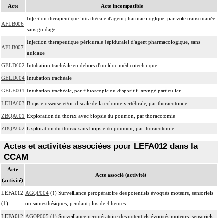
Acte
Acte incompatible
Injection thérapeutique intrathécale d'agent pharmacologique, par voie transcutanée
AFLB006
sans guidage
Injection thérapeutique péridurale [épidurale] d'agent pharmacologique, sans
AFLB007
guidage
GELD002
Intubation trachéale en dehors d'un bloc médicotechnique
GELD004
Intubation trachéale
GELE004
Intubation trachéale, par fibroscopie ou dispositif laryngé particulier
LEHA003
Biopsie osseuse et/ou discale de la colonne vertébrale, par thoracotomie
ZBQA001
Exploration du thorax avec biopsie du poumon, par thoracotomie
ZBQA002
Exploration du thorax sans biopsie du poumon, par thoracotomie
Actes et activités associées pour LEFA012 dans la
CCAM
Acte
Acte associé (activité)
(activité)
LEFA012
AGQP004
(1) Surveillance peropératoire des potentiels évoqués moteurs, sensoriels
(1)
ou somesthésiques, pendant plus de 4 heures
LEFA012
AGQP005
(1) Surveillance peropératoire des potentiels évoqués moteurs, sensoriels