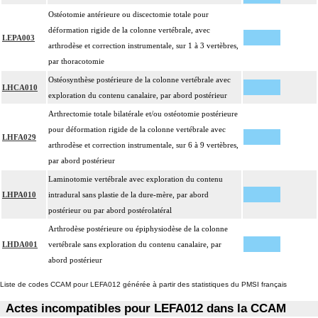
Ostéotomie antérieure ou discectomie totale pour
déformation rigide de la colonne vertébrale, avec
LEPA003
arthrodèse et correction instrumentale, sur 1 à 3 vertèbres,
par thoracotomie
Ostéosynthèse postérieure de la colonne vertébrale avec
LHCA010
exploration du contenu canalaire, par abord postérieur
Arthrectomie totale bilatérale et/ou ostéotomie postérieure
pour déformation rigide de la colonne vertébrale avec
LHFA029
arthrodèse et correction instrumentale, sur 6 à 9 vertèbres,
par abord postérieur
Laminotomie vertébrale avec exploration du contenu
LHPA010
intradural sans plastie de la dure-mère, par abord
postérieur ou par abord postérolatéral
Arthrodèse postérieure ou épiphysiodèse de la colonne
LHDA001
vertébrale sans exploration du contenu canalaire, par
abord postérieur
Liste de codes CCAM pour LEFA012 générée à partir des statistiques du PMSI français
Actes incompatibles pour LEFA012 dans la CCAM