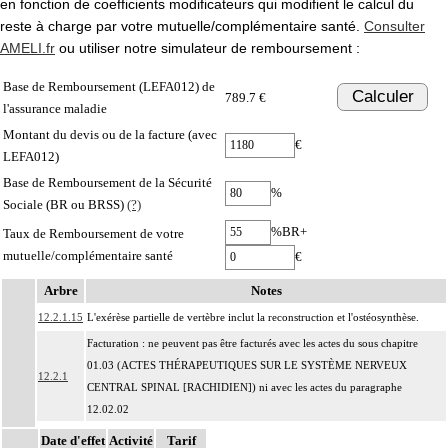
en fonction de coefficients modificateurs qui modifient le calcul du
reste à charge par votre mutuelle/complémentaire santé.
Consulter
AMELI.fr
ou utiliser notre simulateur de remboursement :
Base de Remboursement (LEFA012) de
Calculer
789.7 €
l'assurance maladie
Montant du devis ou de la facture (avec
€
LEFA012)
Base de Remboursement de la Sécurité
%
Sociale (BR ou BRSS)
(?)
%BR+
Taux de Remboursement de votre
mutuelle/complémentaire santé
€
Arbre
Notes
12.2.1.15
L'exérèse partielle de vertèbre inclut la reconstruction et l'ostéosynthèse.
Facturation : ne peuvent pas être facturés avec les actes du sous chapitre
01.03 (ACTES THÉRAPEUTIQUES SUR LE SYSTÈME NERVEUX
12.2.1
CENTRAL SPINAL [RACHIDIEN]) ni avec les actes du paragraphe
12.02.02
Par étage de la colonne vertébrale, on entend : hauteur occupée par deux
Date d'effet
Activité
Tarif