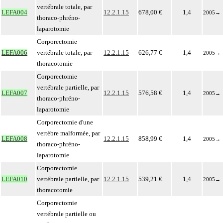
vertébrale totale, par
LEFA004
12.2.1.15
678,00 €
1,4
2005
→
thoraco-phréno-
laparotomie
Corporectomie
LEFA006
vertébrale totale, par
12.2.1.15
626,77 €
1,4
2005
→
thoracotomie
Corporectomie
vertébrale partielle, par
LEFA007
12.2.1.15
576,58 €
1,4
2005
→
thoraco-phréno-
laparotomie
Corporectomie d'une
vertèbre malformée, par
LEFA008
12.2.1.15
858,99 €
1,4
2005
→
thoraco-phréno-
laparotomie
Corporectomie
LEFA010
vertébrale partielle, par
12.2.1.15
539,21 €
1,4
2005
→
thoracotomie
Corporectomie
vertébrale partielle ou