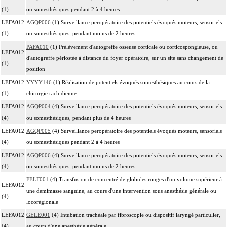
(1)
ou somesthésiques pendant 2 à 4 heures
LEFA012
AGQP006
(1) Surveillance peropératoire des potentiels évoqués moteurs, sensoriels
(1)
ou somesthésiques, pendant moins de 2 heures
PAFA010
(1) Prélèvement d'autogreffe osseuse corticale ou corticospongieuse, ou
LEFA012
d'autogreffe périostée à distance du foyer opératoire, sur un site sans changement de
(1)
position
LEFA012
YYYY146
(1) Réalisation de potentiels évoqués somesthésiques au cours de la
(1)
chirurgie rachidienne
LEFA012
AGQP004
(4) Surveillance peropératoire des potentiels évoqués moteurs, sensoriels
(4)
ou somesthésiques, pendant plus de 4 heures
LEFA012
AGQP005
(4) Surveillance peropératoire des potentiels évoqués moteurs, sensoriels
(4)
ou somesthésiques pendant 2 à 4 heures
LEFA012
AGQP006
(4) Surveillance peropératoire des potentiels évoqués moteurs, sensoriels
(4)
ou somesthésiques, pendant moins de 2 heures
FELF001
(4) Transfusion de concentré de globules rouges d'un volume supérieur à
LEFA012
une demimasse sanguine, au cours d'une intervention sous anesthésie générale ou
(4)
locorégionale
LEFA012
GELE001
(4) Intubation trachéale par fibroscopie ou dispositif laryngé particulier,
(4)
au cours d'une anesthésie générale