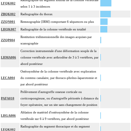
Radiographie du segment lombal de la colonne vertébrale
LFQK002
selon 1 à 3 incidences
ZBQK002
Radiographie du thorax
ZZQN001
Remnographie [IRM] comportant 6 séquences ou plus
LHQK007
Radiographie de la colonne vertébrale en totalité
Restitution tridimensionnelle des images acquises par
ZZQP004
scanographie
Correction instrumentale d'une déformation souple de la
LHMA006
colonne vertébrale avec arthrodèse de 3 à 5 vertèbres, par
abord postérieur
Ostéosynthèse de la colonne vertébrale avec exploration
LECA004
du contenu canalaire, par thoraco-phréno-laparotomie et
par abord postérieur
Prélèvement d'autogreffe osseuse corticale ou
PAFA010
corticospongieuse, ou d'autogreffe périostée à distance du
foyer opératoire, sur un site sans changement de position
Ablation de matériel d'ostéosynthèse de la colonne
LHGA006
vertébrale sur 6 à 9 vertèbres, par abord postérieur
Radiographie du segment thoracique et du segment
LEQK002