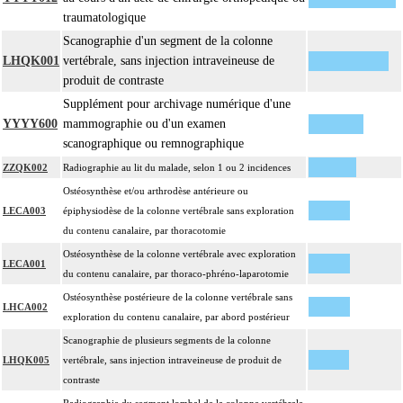
traumatologique
Scanographie d'un segment de la colonne
LHQK001
vertébrale, sans injection intraveineuse de
produit de contraste
Supplément pour archivage numérique d'une
YYYY600
mammographie ou d'un examen
scanographique ou remnographique
ZZQK002
Radiographie au lit du malade, selon 1 ou 2 incidences
Ostéosynthèse et/ou arthrodèse antérieure ou
LECA003
épiphysiodèse de la colonne vertébrale sans exploration
du contenu canalaire, par thoracotomie
Ostéosynthèse de la colonne vertébrale avec exploration
LECA001
du contenu canalaire, par thoraco-phréno-laparotomie
Ostéosynthèse postérieure de la colonne vertébrale sans
LHCA002
exploration du contenu canalaire, par abord postérieur
Scanographie de plusieurs segments de la colonne
LHQK005
vertébrale, sans injection intraveineuse de produit de
contraste