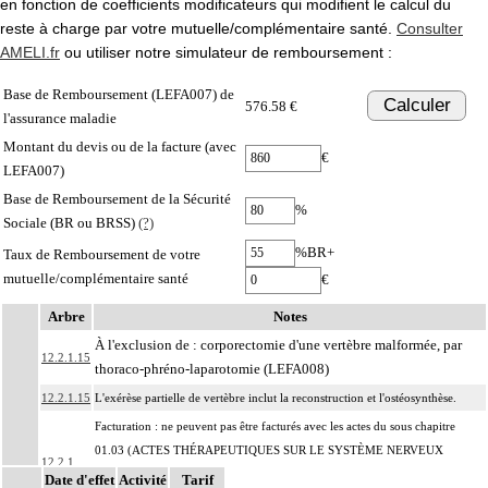
en fonction de coefficients modificateurs qui modifient le calcul du
reste à charge par votre mutuelle/complémentaire santé.
Consulter
AMELI.fr
ou utiliser notre simulateur de remboursement :
Base de Remboursement (LEFA007) de
Calculer
576.58 €
l'assurance maladie
Montant du devis ou de la facture (avec
€
LEFA007)
Base de Remboursement de la Sécurité
%
Sociale (BR ou BRSS)
(?)
%BR+
Taux de Remboursement de votre
mutuelle/complémentaire santé
€
Arbre
Notes
À l'exclusion de : corporectomie d'une vertèbre malformée, par
12.2.1.15
thoraco-phréno-laparotomie (LEFA008)
12.2.1.15
L'exérèse partielle de vertèbre inclut la reconstruction et l'ostéosynthèse.
Facturation : ne peuvent pas être facturés avec les actes du sous chapitre
01.03 (ACTES THÉRAPEUTIQUES SUR LE SYSTÈME NERVEUX
12.2.1
CENTRAL SPINAL [RACHIDIEN]) ni avec les actes du paragraphe
Date d'effet
Activité
Tarif