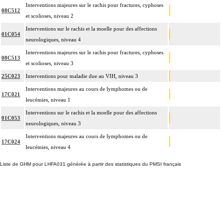
Interventions majeures sur le rachis pour fractures, cyphoses
08C512
et scolioses, niveau 2
Interventions sur le rachis et la moelle pour des affections
01C054
neurologiques, niveau 4
Interventions majeures sur le rachis pour fractures, cyphoses
08C513
et scolioses, niveau 3
25C023
Interventions pour maladie due au VIH, niveau 3
Interventions majeures au cours de lymphomes ou de
17C021
leucémies, niveau 1
Interventions sur le rachis et la moelle pour des affections
01C053
neurologiques, niveau 3
Interventions majeures au cours de lymphomes ou de
17C024
leucémies, niveau 4
Liste de GHM pour LHFA031 générée à partir des statistiques du PMSI français