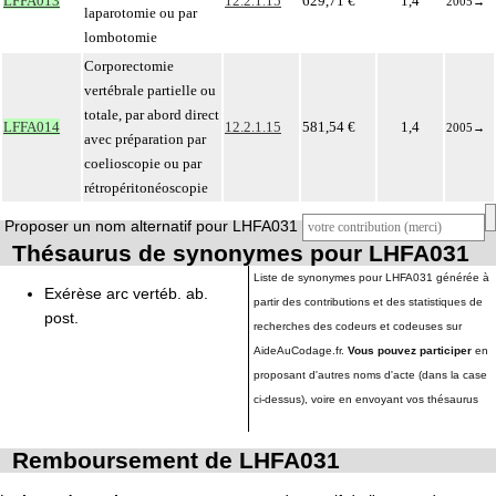
LFFA013
12.2.1.15
629,71 €
1,4
2005
→
laparotomie ou par
lombotomie
Corporectomie
vertébrale partielle ou
totale, par abord direct
LFFA014
12.2.1.15
581,54 €
1,4
2005
→
avec préparation par
coelioscopie ou par
rétropéritonéoscopie
Proposer un nom alternatif pour LHFA031
Thésaurus de synonymes pour LHFA031
Liste de synonymes pour LHFA031 générée à
Exérèse arc vertéb. ab.
partir des contributions et des statistiques de
post.
recherches des codeurs et codeuses sur
AideAuCodage.fr.
Vous pouvez participer
en
proposant d'autres noms d'acte (dans la case
ci-dessus), voire en envoyant vos thésaurus
Remboursement de LHFA031