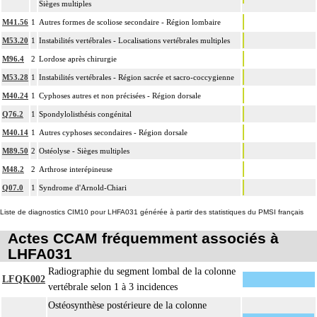
Sièges multiples
M41.56
1
Autres formes de scoliose secondaire - Région lombaire
M53.20
1
Instabilités vertébrales - Localisations vertébrales multiples
M96.4
2
Lordose après chirurgie
M53.28
1
Instabilités vertébrales - Région sacrée et sacro-coccygienne
M40.24
1
Cyphoses autres et non précisées - Région dorsale
Q76.2
1
Spondylolisthésis congénital
M40.14
1
Autres cyphoses secondaires - Région dorsale
M89.50
2
Ostéolyse - Sièges multiples
M48.2
2
Arthrose interépineuse
Q07.0
1
Syndrome d'Arnold-Chiari
Liste de diagnostics CIM10 pour LHFA031 générée à partir des statistiques du PMSI français
Actes CCAM fréquemment associés à
LHFA031
Radiographie du segment lombal de la colonne
LFQK002
vertébrale selon 1 à 3 incidences
Ostéosynthèse postérieure de la colonne