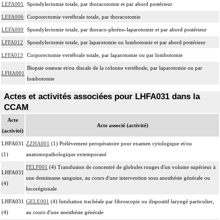
LEFA005
Spondylectomie totale, par thoracotomie et par abord postérieur
LEFA006
Corporectomie vertébrale totale, par thoracotomie
LEFA009
Spondylectomie totale, par thoraco-phréno-laparotomie et par abord postérieur
LFFA012
Spondylectomie totale, par laparotomie ou lombotomie et par abord postérieur
LFFA013
Corporectomie vertébrale totale, par laparotomie ou par lombotomie
Biopsie osseuse et/ou discale de la colonne vertébrale, par laparotomie ou par
LFHA001
lombotomie
Actes et activités associées pour LHFA031 dans la
CCAM
Acte
Acte associé (activité)
(activité)
LHFA031
ZZHA001
(1) Prélèvement peropératoire pour examen cytologique et/ou
(1)
anatomopathologique extemporané
FELF001
(4) Transfusion de concentré de globules rouges d'un volume supérieur à
LHFA031
une demimasse sanguine, au cours d'une intervention sous anesthésie générale ou
(4)
locorégionale
LHFA031
GELE001
(4) Intubation trachéale par fibroscopie ou dispositif laryngé particulier,
(4)
au cours d'une anesthésie générale