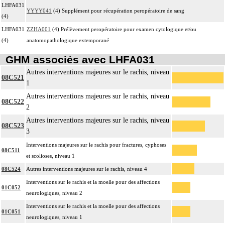
LHFA031
YYYY041
(4) Supplément pour récupération peropératoire de sang
(4)
LHFA031
ZZHA001
(4) Prélèvement peropératoire pour examen cytologique et/ou
(4)
anatomopathologique extemporané
GHM associés avec LHFA031
Autres interventions majeures sur le rachis, niveau
08C521
1
Autres interventions majeures sur le rachis, niveau
08C522
2
Autres interventions majeures sur le rachis, niveau
08C523
3
Interventions majeures sur le rachis pour fractures, cyphoses
08C511
et scolioses, niveau 1
08C524
Autres interventions majeures sur le rachis, niveau 4
Interventions sur le rachis et la moelle pour des affections
01C052
neurologiques, niveau 2
Interventions sur le rachis et la moelle pour des affections
01C051
neurologiques, niveau 1