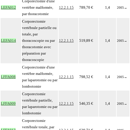
Corporectomie d'une
LEFA012
vertèbre malformée,
12.2.1.15
789,70 €
1,4
2005
→
par thoracotomie
Corporectomie
vertébrale partielle ou
totale, par
LEFA014
thoracoscopie ou par
12.2.1.15
519,89 €
1,4
2005
→
thoracotomie avec
préparation par
thoracoscopie
Corporectomie d'une
vertèbre malformée,
LFFA008
12.2.1.15
798,52 €
1,4
2005
→
par laparotomie ou par
lombotomie
Corporectomie
vertébrale partielle,
LFFA009
12.2.1.15
546,35 €
1,4
2005
→
par laparotomie ou par
lombotomie
Corporectomie
vertébrale totale, par