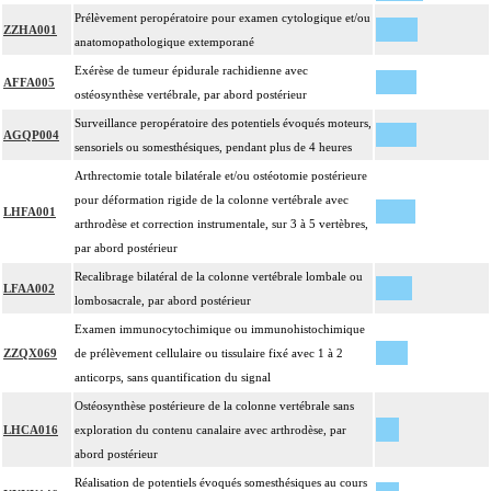
Prélèvement peropératoire pour examen cytologique et/ou
ZZHA001
anatomopathologique extemporané
Exérèse de tumeur épidurale rachidienne avec
AFFA005
ostéosynthèse vertébrale, par abord postérieur
Surveillance peropératoire des potentiels évoqués moteurs,
AGQP004
sensoriels ou somesthésiques, pendant plus de 4 heures
Arthrectomie totale bilatérale et/ou ostéotomie postérieure
pour déformation rigide de la colonne vertébrale avec
LHFA001
arthrodèse et correction instrumentale, sur 3 à 5 vertèbres,
par abord postérieur
Recalibrage bilatéral de la colonne vertébrale lombale ou
LFAA002
lombosacrale, par abord postérieur
Examen immunocytochimique ou immunohistochimique
ZZQX069
de prélèvement cellulaire ou tissulaire fixé avec 1 à 2
anticorps, sans quantification du signal
Ostéosynthèse postérieure de la colonne vertébrale sans
LHCA016
exploration du contenu canalaire avec arthrodèse, par
abord postérieur
Réalisation de potentiels évoqués somesthésiques au cours