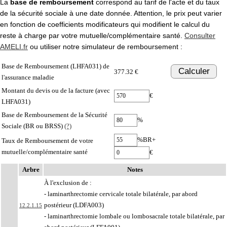
La
base de remboursement
correspond au tarif de l'acte et du taux
de la sécurité sociale à une date donnée. Attention, le prix peut varier
en fonction de coefficients modificateurs qui modifient le calcul du
reste à charge par votre mutuelle/complémentaire santé.
Consulter
AMELI.fr
ou utiliser notre simulateur de remboursement :
Base de Remboursement (LHFA031) de
Calculer
377.32 €
l'assurance maladie
Montant du devis ou de la facture (avec
€
LHFA031)
Base de Remboursement de la Sécurité
%
Sociale (BR ou BRSS)
(?)
%BR+
Taux de Remboursement de votre
mutuelle/complémentaire santé
€
Arbre
Notes
À l'exclusion de :
- laminarthrectomie cervicale totale bilatérale, par abord
postérieur (LDFA003)
12.2.1.15
- laminarthrectomie lombale ou lombosacrale totale bilatérale, par