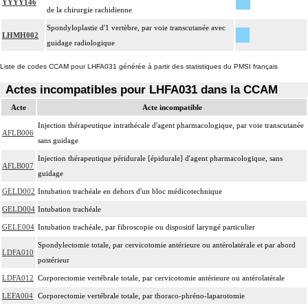
YYYY146
de la chirurgie rachidienne
Spondyloplastie d'1 vertèbre, par voie transcutanée avec
LHMH002
guidage radiologique
Liste de codes CCAM pour LHFA031 générée à partir des statistiques du PMSI français
Actes incompatibles pour LHFA031 dans la CCAM
Acte
Acte incompatible
Injection thérapeutique intrathécale d'agent pharmacologique, par voie transcutanée
AFLB006
sans guidage
Injection thérapeutique péridurale [épidurale] d'agent pharmacologique, sans
AFLB007
guidage
GELD002
Intubation trachéale en dehors d'un bloc médicotechnique
GELD004
Intubation trachéale
GELE004
Intubation trachéale, par fibroscopie ou dispositif laryngé particulier
Spondylectomie totale, par cervicotomie antérieure ou antérolatérale et par abord
LDFA010
postérieur
LDFA012
Corporectomie vertébrale totale, par cervicotomie antérieure ou antérolatérale
LEFA004
Corporectomie vertébrale totale, par thoraco-phréno-laparotomie