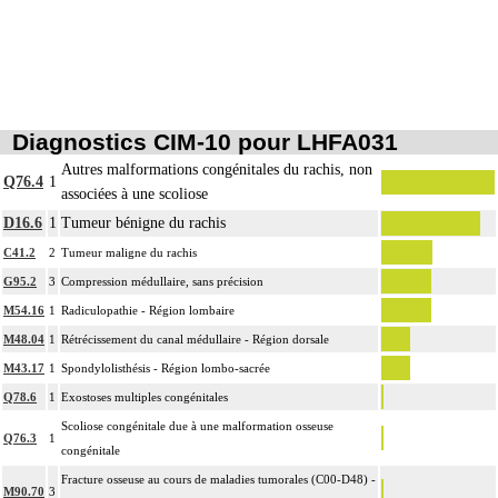
12
articulaires, la préparation du site et la pose d'un greffon modelé.
Les radiographies, scanographies et remnographies [IRM] d'un segment de la
12
colonne vertébrale incluent l'étude des zones transitionnelles adjacentes.
Diagnostics CIM-10 pour LHFA031
Autres malformations congénitales du rachis, non
Q76.4
1
associées à une scoliose
D16.6
1
Tumeur bénigne du rachis
C41.2
2
Tumeur maligne du rachis
G95.2
3
Compression médullaire, sans précision
M54.16
1
Radiculopathie - Région lombaire
M48.04
1
Rétrécissement du canal médullaire - Région dorsale
M43.17
1
Spondylolisthésis - Région lombo-sacrée
Q78.6
1
Exostoses multiples congénitales
Scoliose congénitale due à une malformation osseuse
Q76.3
1
congénitale
Fracture osseuse au cours de maladies tumorales (C00-D48) -
M90.70
3