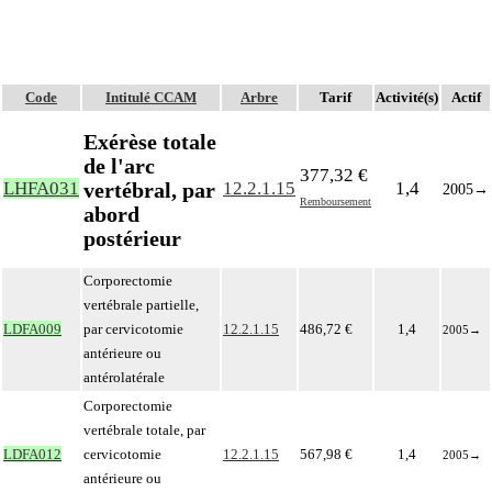
Code
Intitulé CCAM
Arbre
Tarif
Activité(s)
Actif
Exérèse totale
de l'arc
377,32 €
vertébral, par
LHFA031
12.2.1.15
1,4
2005
→
Remboursement
abord
postérieur
Corporectomie
vertébrale partielle,
LDFA009
par cervicotomie
12.2.1.15
486,72 €
1,4
2005
→
antérieure ou
antérolatérale
Corporectomie
vertébrale totale, par
LDFA012
cervicotomie
12.2.1.15
567,98 €
1,4
2005
→
antérieure ou