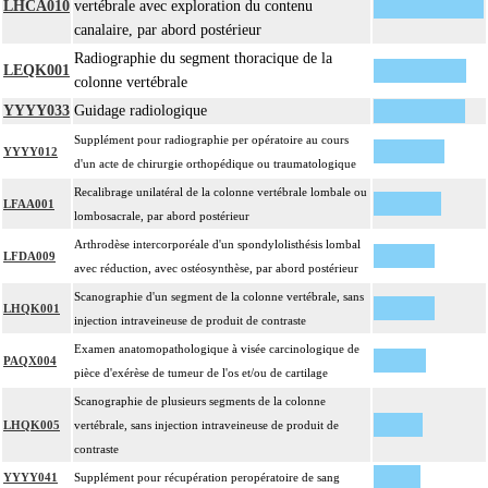
LHCA010
vertébrale avec exploration du contenu
canalaire, par abord postérieur
Radiographie du segment thoracique de la
LEQK001
colonne vertébrale
YYYY033
Guidage radiologique
Supplément pour radiographie per opératoire au cours
YYYY012
d'un acte de chirurgie orthopédique ou traumatologique
Recalibrage unilatéral de la colonne vertébrale lombale ou
LFAA001
lombosacrale, par abord postérieur
Arthrodèse intercorporéale d'un spondylolisthésis lombal
LFDA009
avec réduction, avec ostéosynthèse, par abord postérieur
Scanographie d'un segment de la colonne vertébrale, sans
LHQK001
injection intraveineuse de produit de contraste
Examen anatomopathologique à visée carcinologique de
PAQX004
pièce d'exérèse de tumeur de l'os et/ou de cartilage
Scanographie de plusieurs segments de la colonne
LHQK005
vertébrale, sans injection intraveineuse de produit de
contraste
YYYY041
Supplément pour récupération peropératoire de sang