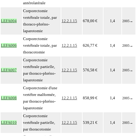
antérolatérale
Corporectomie
vertébrale totale, par
LEFA004
12.2.1.15
678,00 €
1,4
2005
→
thoraco-phréno-
laparotomie
Corporectomie
LEFA006
vertébrale totale, par
12.2.1.15
626,77 €
1,4
2005
→
thoracotomie
Corporectomie
vertébrale partielle,
LEFA007
12.2.1.15
576,58 €
1,4
2005
→
par thoraco-phréno-
laparotomie
Corporectomie d'une
vertèbre malformée,
LEFA008
12.2.1.15
858,99 €
1,4
2005
→
par thoraco-phréno-
laparotomie
Corporectomie
LEFA010
vertébrale partielle,
12.2.1.15
539,21 €
1,4
2005
→
par thoracotomie