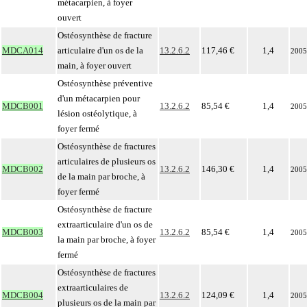
métacarpien, à foyer
ouvert
Ostéosynthèse de fracture
MDCA014
articulaire d'un os de la
13.2.6.2
117,46 €
1,4
2005
main, à foyer ouvert
Ostéosynthèse préventive
d'un métacarpien pour
MDCB001
13.2.6.2
85,54 €
1,4
2005
lésion ostéolytique, à
foyer fermé
Ostéosynthèse de fractures
articulaires de plusieurs os
MDCB002
13.2.6.2
146,30 €
1,4
2005
de la main par broche, à
foyer fermé
Ostéosynthèse de fracture
extraarticulaire d'un os de
MDCB003
13.2.6.2
85,54 €
1,4
2005
la main par broche, à foyer
fermé
Ostéosynthèse de fractures
extraarticulaires de
MDCB004
13.2.6.2
124,09 €
1,4
2005
plusieurs os de la main par