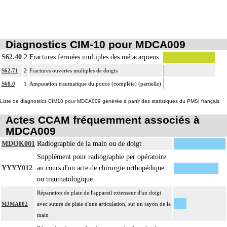
Par changement de matériel, on entend : ablation de matériel avec pose
13
simultanée d'un matériel de type identique ou analogue sur le même site.
Par ostéosynthèse d'une fracture à foyer ouvert, on entend : réduction et
13
fixation osseuse avec exposition du foyer de fracture.
Diagnostics CIM-10 pour MDCA009
Par ostéosynthèse d'une fracture à foyer fermé, on entend : réduction et fixation
S62.40
2
Fractures fermées multiples des métacarpiens
13
osseuse par voie transcutanée ou avec abord à distance, sans exposition du
S62.71
2
Fractures ouvertes multiples de doigts
foyer de fracture.
S68.0
1
Amputation traumatique du pouce (complète) (partielle)
13
Par ostéotomie complexe, on entend : ostéotomie multidirectionnelle.
Par ostéotomie simple, on entend : ostéotomie unidirectionnelle ou rotatoire
Liste de diagnostics CIM10 pour MDCA009 générée à partir des statistiques du PMSI français
13
Notes
isolée, pour réaxation ou raccourcissement.
Actes CCAM fréquemment associés à
La suture de muscle ou de tendon inclut l'immobilisation par appareillage
MDCA009
13
externe ou par arthrorise.
MDQK001
Radiographie de la main ou de doigt
L'arthrodèse inclut l'ostéosynthèse, le prélèvement in situ d'autogreffe osseuse,
13
Supplément pour radiographie per opératoire
et/ou la contention par appareillage externe.
YYYY012
au cours d'un acte de chirurgie orthopédique
Tout acte thérapeutique, par arthrotomie inclut le nettoyage de l'articulation
13
ou traumatologique
traitée.
Réparation de plaie de l'appareil extenseur d'un doigt
La libération mobilisatrice d'une articulation [arthrolyse] inclut la capsulotomie
MJMA002
avec suture de plaie d'une articulation, sur un rayon de la
13
articulaire, la libération de tendon périarticulaire et la résection d'ostéophyte et
main
de butoir osseux.