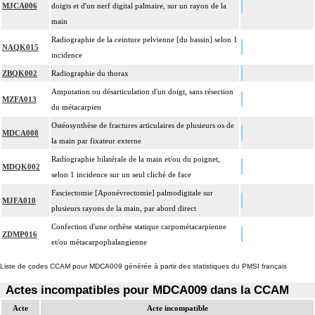
Comprend : réduction orthopédique itérative de fracture, avec gypsotomie de
MJCA006
doigts et d'un nerf digital palmaire, sur un rayon de la
réaxation
main
Tout acte thérapeutique, par arthroscopie inclut le nettoyage de l'articulation
Radiographie de la ceinture pelvienne [du bassin] selon 1
13
NAQK015
traitée.
incidence
13
Toute arthrotomie inclut l'arthroscopie peropératoire éventuelle.
ZBQK002
Radiographie du thorax
Facturation : lors de l'association d'une réduction de luxation et d'une réduction
Amputation ou désarticulation d'un doigt, sans résection
13
MZFA013
de fracture de l'épiphyse adjacente un seul acte peut être facturé
du métacarpien
Ostéosynthèse de fractures articulaires de plusieurs os de
MDCA008
la main par fixateur externe
Radiographie bilatérale de la main et/ou du poignet,
MDQK002
selon 1 incidence sur un seul cliché de face
Fasciectomie [Aponévrectomie] palmodigitale sur
MJFA010
plusieurs rayons de la main, par abord direct
Confection d'une orthèse statique carpométacarpienne
ZDMP016
et/ou métacarpophalangienne
Liste de codes CCAM pour MDCA009 générée à partir des statistiques du PMSI français
Actes incompatibles pour MDCA009 dans la CCAM
Acte
Acte incompatible