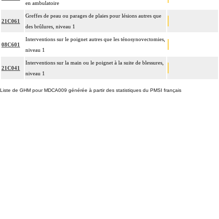
en ambulatoire
Greffes de peau ou parages de plaies pour lésions autres que
21C061
des brûlures, niveau 1
Interventions sur le poignet autres que les ténosynovectomies,
08C601
niveau 1
Interventions sur la main ou le poignet à la suite de blessures,
21C041
niveau 1
Liste de GHM pour MDCA009 générée à partir des statistiques du PMSI français