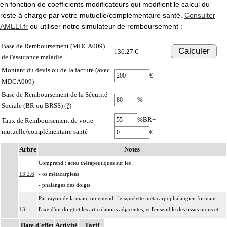
en fonction de coefficients modificateurs qui modifient le calcul du
reste à charge par votre mutuelle/complémentaire santé.
Consulter
AMELI.fr
ou utiliser notre simulateur de remboursement :
Base de Remboursement (MDCA009)
Calculer
136.27 €
de l'assurance maladie
Montant du devis ou de la facture (avec
€
MDCA009)
Base de Remboursement de la Sécurité
%
Sociale (BR ou BRSS)
(?)
%BR+
Taux de Remboursement de votre
mutuelle/complémentaire santé
€
Arbre
Notes
Comprend : actes thérapeutiques sur les :
13.2.6
- os métacarpiens
- phalanges des doigts
Par rayon de la main, on entend : le squelette métacarpophalangien formant
13
l'axe d'un doigt et les articulations adjacentes, et l'ensemble des tissus mous et
des paquets vasculonerveux correspondants.
Date d'effet
Activité
Tarif