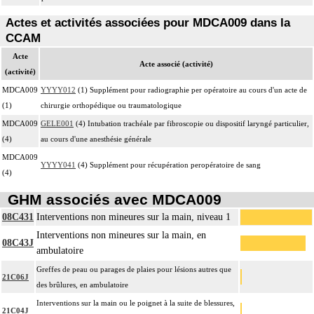
Actes et activités associées pour MDCA009 dans la
CCAM
Acte
Acte associé (activité)
(activité)
MDCA009
YYYY012
(1) Supplément pour radiographie per opératoire au cours d'un acte de
(1)
chirurgie orthopédique ou traumatologique
MDCA009
GELE001
(4) Intubation trachéale par fibroscopie ou dispositif laryngé particulier,
(4)
au cours d'une anesthésie générale
MDCA009
YYYY041
(4) Supplément pour récupération peropératoire de sang
(4)
GHM associés avec MDCA009
08C431
Interventions non mineures sur la main, niveau 1
Interventions non mineures sur la main, en
08C43J
ambulatoire
Greffes de peau ou parages de plaies pour lésions autres que
21C06J
des brûlures, en ambulatoire
Interventions sur la main ou le poignet à la suite de blessures,
21C04J