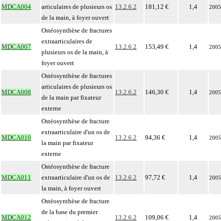
MDCA004
articulaires de plusieurs os
13.2.6.2
181,12 €
1,4
2005
de la main, à foyer ouvert
Ostéosynthèse de fractures
extraarticulaires de
MDCA007
13.2.6.2
153,49 €
1,4
2005
plusieurs os de la main, à
foyer ouvert
Ostéosynthèse de fractures
articulaires de plusieurs os
MDCA008
13.2.6.2
146,30 €
1,4
2005
de la main par fixateur
externe
Ostéosynthèse de fracture
extraarticulaire d'un os de
MDCA010
13.2.6.2
94,36 €
1,4
2005
la main par fixateur
externe
Ostéosynthèse de fracture
MDCA011
extraarticulaire d'un os de
13.2.6.2
97,72 €
1,4
2005
la main, à foyer ouvert
Ostéosynthèse de fracture
de la base du premier
MDCA012
13.2.6.2
109,06 €
1,4
2005