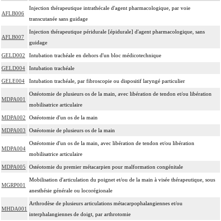
Injection thérapeutique intrathécale d'agent pharmacologique, par voie
AFLB006
transcutanée sans guidage
Injection thérapeutique péridurale [épidurale] d'agent pharmacologique, sans
AFLB007
guidage
GELD002
Intubation trachéale en dehors d'un bloc médicotechnique
GELD004
Intubation trachéale
GELE004
Intubation trachéale, par fibroscopie ou dispositif laryngé particulier
Ostéotomie de plusieurs os de la main, avec libération de tendon et/ou libération
MDPA001
mobilisatrice articulaire
MDPA002
Ostéotomie d'un os de la main
MDPA003
Ostéotomie de plusieurs os de la main
Ostéotomie d'un os de la main, avec libération de tendon et/ou libération
MDPA004
mobilisatrice articulaire
MDPA005
Ostéotomie du premier métacarpien pour malformation congénitale
Mobilisation d'articulation du poignet et/ou de la main à visée thérapeutique, sous
MGRP001
anesthésie générale ou locorégionale
Arthrodèse de plusieurs articulations métacarpophalangiennes et/ou
MHDA001
interphalangiennes de doigt, par arthrotomie