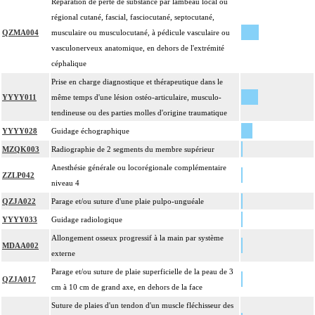
Réparation de perte de substance par lambeau local ou
L'arthroplastie inclut la réparation de l'appareil capsuloligamentaire par suture
régional cutané, fascial, fasciocutané, septocutané,
13
ou plastie, la stabilisation de l'articulation [arthrorise] par matériel et/ou
QZMA004
musculaire ou musculocutané, à pédicule vasculaire ou
contention par appareillage rigide externe.
vasculonerveux anatomique, en dehors de l'extrémité
L'évacuation de collection articulaire inclut le lavage de l'articulation, avec ou
13
céphalique
sans drainage.
Prise en charge diagnostique et thérapeutique dans le
La reconstruction osseuse ou articulaire par greffe, transplant ou matériau inerte
13
YYYY011
même temps d'une lésion ostéo-articulaire, musculo-
non prothétique inclut l'ostéosynthèse.
tendineuse ou des parties molles d'origine traumatique
La réduction d'une luxation, par abord direct inclut la réparation de l'appareil
YYYY028
Guidage échographique
capsuloligamentaire de l'articulation par suture ou plastie, la stabilisation de
13
MZQK003
Radiographie de 2 segments du membre supérieur
l'articulation [arthrorise] par matériel et/ou la contention par appareillage rigide
Anesthésie générale ou locorégionale complémentaire
externe.
ZZLP042
niveau 4
13
L'ostéotomie inclut l'ostéosynthèse et/ou la contention par appareillage externe.
QZJA022
Parage et/ou suture d'une plaie pulpo-unguéale
L'ostéosynthèse d'une fracture inclut sa réduction simultanée et sa contention
13
YYYY033
Guidage radiologique
par appareillage externe.
Allongement osseux progressif à la main par système
La réduction orthopédique extemporanée d'une luxation inclut la contention
MDAA002
externe
13
par confection d'un appareillage rigide externe, ou la stabilisation interne
[arthrorise] temporaire.
Parage et/ou suture de plaie superficielle de la peau de 3
QZJA017
cm à 10 cm de grand axe, en dehors de la face
La réduction orthopédique extemporanée d'une fracture inclut la contention par
confection d'un appareillage rigide externe.
Suture de plaies d'un tendon d'un muscle fléchisseur des
13