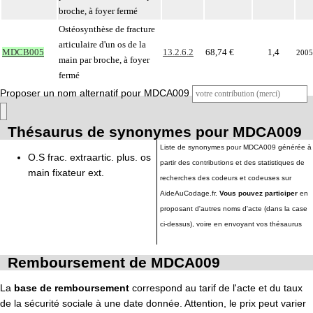
broche, à foyer fermé
Ostéosynthèse de fracture
articulaire d'un os de la
MDCB005
13.2.6.2
68,74 €
1,4
2005
main par broche, à foyer
fermé
Proposer un nom alternatif pour MDCA009
Thésaurus de synonymes pour MDCA009
Liste de synonymes pour MDCA009 générée à
O.S frac. extraartic. plus. os
partir des contributions et des statistiques de
main fixateur ext.
recherches des codeurs et codeuses sur
AideAuCodage.fr.
Vous pouvez participer
en
proposant d'autres noms d'acte (dans la case
ci-dessus), voire en envoyant vos thésaurus
Remboursement de MDCA009
La
base de remboursement
correspond au tarif de l'acte et du taux
de la sécurité sociale à une date donnée. Attention, le prix peut varier