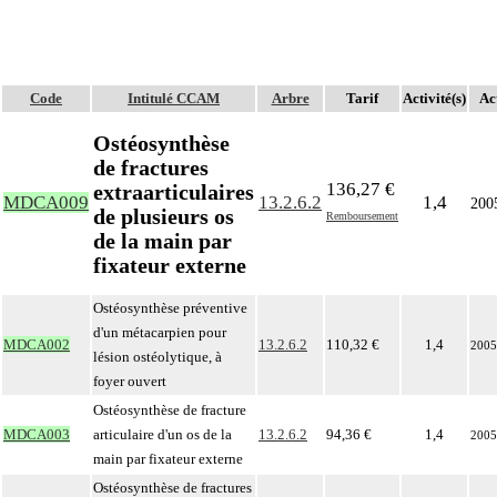
Code
Intitulé CCAM
Arbre
Tarif
Activité(s)
Act
Ostéosynthèse
de fractures
136,27 €
extraarticulaires
MDCA009
13.2.6.2
1,4
200
de plusieurs os
Remboursement
de la main par
fixateur externe
Ostéosynthèse préventive
d'un métacarpien pour
MDCA002
13.2.6.2
110,32 €
1,4
2005
lésion ostéolytique, à
foyer ouvert
Ostéosynthèse de fracture
MDCA003
articulaire d'un os de la
13.2.6.2
94,36 €
1,4
2005
main par fixateur externe
Ostéosynthèse de fractures