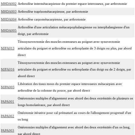
MHDA002
Arthrodèse intermétacarpienne du premier espace interosseux, par arthrotomie
MHDA003
Arthrodèse trapézométacarpienne, par arthrotomie
MHDA004
Arthrodèse carpométacarpienne, par arthrotomie
Arthrodèse d'une articulation métacarpophalangienne ou interphalangienne d'un
MHDA005
doigt, par arthrotomie
Ténosynovectomie des muscles extenseurs au poignet avec synovectomie
MJFA013
articulaire du poignet et arthrodèse ou arthroplastie de 3 doigts ou plus, par abord
direct
Ténosynovectomie des muscles extenseurs au poignet avec synovectomie
MJFA016
articulaire du poignet et arthrodèse ou arthroplastie d'un doigt ou de 2 doigts, par
abord direct
Libération des tissus mous du premier espace interosseux métacarpien avec
MJPA003
arthrodèse de la colonne du pouce, par abord direct
Ostéotomies multiples d'alignement avec abord des deux extrémités de plusieurs os
PAPA001
longs homolatéraux, par abord direct
Ostéotomie itérative pour cal prématuré au cours de l'allongement progressif d'un
PAPA002
os long
Ostéotomies multiples d'alignement avec abord des deux extrémités d'un os long,
PAPA003
par abord direct