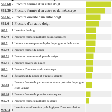
Par ostéosynthèse d'une fracture à foyer fermé, on entend : réduction et fixation
S62.60
2
Fracture fermée d'un autre doigt
13
osseuse par voie transcutanée ou avec abord à distance, sans exposition du
S62.30
2
Fracture fermée d'un autre os du métacarpe
foyer de fracture.
S62.61
2
Fracture ouverte d'un autre doigt
13
Par ostéotomie complexe, on entend : ostéotomie multidirectionnelle.
S62.6
1
Fracture d'un autre doigt
Par ostéotomie simple, on entend : ostéotomie unidirectionnelle ou rotatoire
13
Notes
isolée, pour réaxation ou raccourcissement.
S63.1
1
Luxation du doigt
La suture de muscle ou de tendon inclut l'immobilisation par appareillage
S62.40
2
Fractures fermées multiples des métacarpiens
13
externe ou par arthrorise.
S69.7
1
Lésions traumatiques multiples du poignet et de la main
L'arthrodèse inclut l'ostéosynthèse, le prélèvement in situ d'autogreffe osseuse,
S62.50
2
Fracture fermée du pouce
13
et/ou la contention par appareillage externe.
S62.71
2
Fractures ouvertes multiples de doigts
Tout acte thérapeutique, par arthrotomie inclut le nettoyage de l'articulation
S62.51
2
Fracture ouverte du pouce
13
traitée.
S62.3
1
Fracture d'un autre os du métacarpe
La libération mobilisatrice d'une articulation [arthrolyse] inclut la capsulotomie
S67.0
1
Écrasement du pouce et d'autre(s) doigt(s)
13
articulaire, la libération de tendon périarticulaire et la résection d'ostéophyte et
Fracture fermée de parties autres et non précisées du poignet
de butoir osseux.
S62.80
2
et de la main
L'arthroplastie inclut la réparation de l'appareil capsuloligamentaire par suture
S62.20
2
Fracture fermée du premier métacarpien
13
ou plastie, la stabilisation de l'articulation [arthrorise] par matériel et/ou
S62.70
2
Fractures fermées multiples de doigts
contention par appareillage rigide externe.
Luxation et subluxation pathologiques d'une articulation,
L'évacuation de collection articulaire inclut le lavage de l'articulation, avec ou
M24.34
1
13