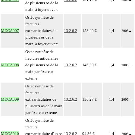
de plusieurs os de la
main, à foyer ouvert
Ostéosynthèse de
fractures
MDCA007
extraarticulaires de
13.2.6.2
153,49 €
1,4
2005
→
plusieurs os de la
main, à foyer ouvert
Ostéosynthèse de
fractures articulaires
MDCA008
de plusieurs os de la
13.2.6.2
146,30 €
1,4
2005
→
main par fixateur
externe
Ostéosynthèse de
fractures
MDCA009
extraarticulaires de
13.2.6.2
136,27 €
1,4
2005
→
plusieurs os de la main
par fixateur externe
Ostéosynthèse de
fracture
MDCA010
extraarticulaire d'un os
13.2.6.2
94,36 €
1,4
2005
→