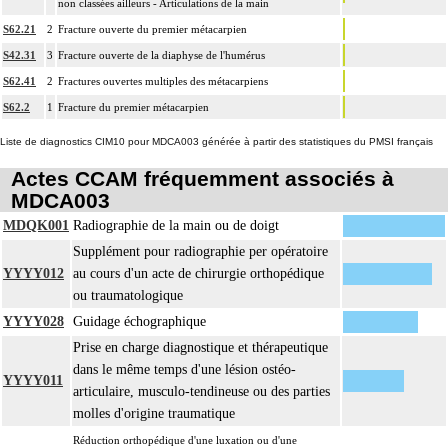
non classées ailleurs - Articulations de la main
sans drainage.
S62.21
2
Fracture ouverte du premier métacarpien
La reconstruction osseuse ou articulaire par greffe, transplant ou matériau inerte
13
non prothétique inclut l'ostéosynthèse.
S42.31
3
Fracture ouverte de la diaphyse de l'humérus
La réduction d'une luxation, par abord direct inclut la réparation de l'appareil
S62.41
2
Fractures ouvertes multiples des métacarpiens
capsuloligamentaire de l'articulation par suture ou plastie, la stabilisation de
S62.2
1
Fracture du premier métacarpien
13
l'articulation [arthrorise] par matériel et/ou la contention par appareillage rigide
Liste de diagnostics CIM10 pour MDCA003 générée à partir des statistiques du PMSI français
externe.
13
L'ostéotomie inclut l'ostéosynthèse et/ou la contention par appareillage externe.
Actes CCAM fréquemment associés à
MDCA003
L'ostéosynthèse d'une fracture inclut sa réduction simultanée et sa contention
13
par appareillage externe.
MDQK001
Radiographie de la main ou de doigt
La réduction orthopédique extemporanée d'une luxation inclut la contention
Supplément pour radiographie per opératoire
13
par confection d'un appareillage rigide externe, ou la stabilisation interne
YYYY012
au cours d'un acte de chirurgie orthopédique
[arthrorise] temporaire.
ou traumatologique
La réduction orthopédique extemporanée d'une fracture inclut la contention par
YYYY028
Guidage échographique
confection d'un appareillage rigide externe.
Prise en charge diagnostique et thérapeutique
13
Comprend : réduction orthopédique itérative de fracture, avec gypsotomie de
dans le même temps d'une lésion ostéo-
YYYY011
réaxation
articulaire, musculo-tendineuse ou des parties
Tout acte thérapeutique, par arthroscopie inclut le nettoyage de l'articulation
molles d'origine traumatique
13
traitée.
Réduction orthopédique d'une luxation ou d'une