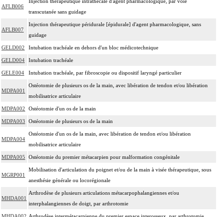
Injection thérapeutique intrathécale d'agent pharmacologique, par voie
AFLB006
transcutanée sans guidage
Injection thérapeutique péridurale [épidurale] d'agent pharmacologique, sans
AFLB007
guidage
GELD002
Intubation trachéale en dehors d'un bloc médicotechnique
GELD004
Intubation trachéale
GELE004
Intubation trachéale, par fibroscopie ou dispositif laryngé particulier
Ostéotomie de plusieurs os de la main, avec libération de tendon et/ou libération
MDPA001
mobilisatrice articulaire
MDPA002
Ostéotomie d'un os de la main
MDPA003
Ostéotomie de plusieurs os de la main
Ostéotomie d'un os de la main, avec libération de tendon et/ou libération
MDPA004
mobilisatrice articulaire
MDPA005
Ostéotomie du premier métacarpien pour malformation congénitale
Mobilisation d'articulation du poignet et/ou de la main à visée thérapeutique, sous
MGRP001
anesthésie générale ou locorégionale
Arthrodèse de plusieurs articulations métacarpophalangiennes et/ou
MHDA001
interphalangiennes de doigt, par arthrotomie
MHDA002
Arthrodèse intermétacarpienne du premier espace interosseux, par arthrotomie