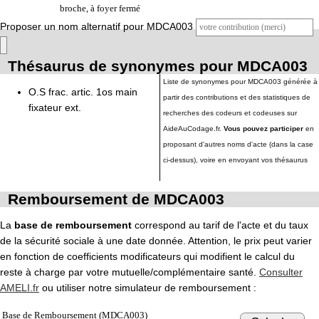
broche, à foyer fermé
Proposer un nom alternatif pour MDCA003
Thésaurus de synonymes pour MDCA003
Liste de synonymes pour MDCA003 générée à
O.S frac. artic. 1os main
partir des contributions et des statistiques de
fixateur ext.
recherches des codeurs et codeuses sur
AideAuCodage.fr.
Vous pouvez participer
en
proposant d'autres noms d'acte (dans la case
ci-dessus), voire en envoyant vos thésaurus
Remboursement de MDCA003
La
base de remboursement
correspond au tarif de l'acte et du taux
de la sécurité sociale à une date donnée. Attention, le prix peut varier
en fonction de coefficients modificateurs qui modifient le calcul du
reste à charge par votre mutuelle/complémentaire santé.
Consulter
AMELI.fr
ou utiliser notre simulateur de remboursement :
Base de Remboursement (MDCA003)