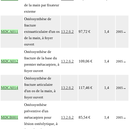
de la main par fixateur
externe
Ostéosynthèse de
fracture
MDCA011
extraarticulaire d'un os
13.2.6.2
97,72 €
1,4
2005
→
de la main, à foyer
ouvert
Ostéosynthèse de
fracture de la base du
MDCA012
13.2.6.2
109,06 €
1,4
2005
→
premier métacarpien, à
foyer ouvert
Ostéosynthèse de
fracture articulaire
MDCA014
13.2.6.2
117,46 €
1,4
2005
→
d'un os de la main, à
foyer ouvert
Ostéosynthèse
préventive d'un
MDCB001
métacarpien pour
13.2.6.2
85,54 €
1,4
2005
→
lésion ostéolytique, à