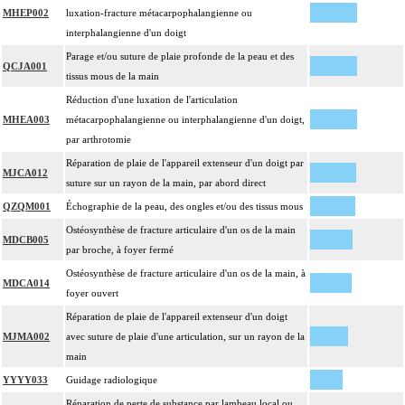
13
Toute arthrotomie inclut l'arthroscopie peropératoire éventuelle.
MHEP002
luxation-fracture métacarpophalangienne ou
Facturation : lors de l'association d'une réduction de luxation et d'une réduction
interphalangienne d'un doigt
13
de fracture de l'épiphyse adjacente un seul acte peut être facturé
Parage et/ou suture de plaie profonde de la peau et des
QCJA001
tissus mous de la main
Réduction d'une luxation de l'articulation
MHEA003
métacarpophalangienne ou interphalangienne d'un doigt,
par arthrotomie
Réparation de plaie de l'appareil extenseur d'un doigt par
MJCA012
suture sur un rayon de la main, par abord direct
QZQM001
Échographie de la peau, des ongles et/ou des tissus mous
Ostéosynthèse de fracture articulaire d'un os de la main
MDCB005
par broche, à foyer fermé
Ostéosynthèse de fracture articulaire d'un os de la main, à
MDCA014
foyer ouvert
Réparation de plaie de l'appareil extenseur d'un doigt
MJMA002
avec suture de plaie d'une articulation, sur un rayon de la
main
YYYY033
Guidage radiologique
Réparation de perte de substance par lambeau local ou