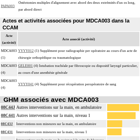
Ostéotomies multiples d'alignement avec abord des deux extrémités d'un os long,
PAPA003
par abord direct
Actes et activités associées pour MDCA003 dans la
CCAM
Acte
Acte associé (activité)
(activité)
MDCA003
YYYY012
(1) Supplément pour radiographie per opératoire au cours d'un acte de
(1)
chirurgie orthopédique ou traumatologique
MDCA003
GELE001
(4) Intubation trachéale par fibroscopie ou dispositif laryngé particulier,
(4)
au cours d'une anesthésie générale
MDCA003
YYYY041
(4) Supplément pour récupération peropératoire de sang
(4)
GHM associés avec MDCA003
08C44J
Autres interventions sur la main, en ambulatoire
08C441
Autres interventions sur la main, niveau 1
08C43J
Interventions non mineures sur la main, en ambulatoire
08C431
Interventions non mineures sur la main, niveau 1