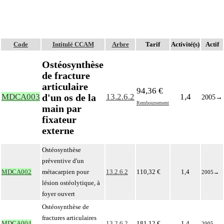
Code
Intitulé CCAM
Arbre
Tarif
Activité(s)
Actif
Ostéosynthèse
de fracture
articulaire
94,36 €
d'un os de la
MDCA003
13.2.6.2
1,4
2005
→
Remboursement
main par
fixateur
externe
Ostéosynthèse
préventive d'un
MDCA002
métacarpien pour
13.2.6.2
110,32 €
1,4
2005
→
lésion ostéolytique, à
foyer ouvert
Ostéosynthèse de
fractures articulaires
MDCA004
13.2.6.2
181,12 €
1,4
2005
→