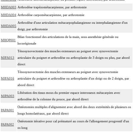
MHDA003
Arthrodèse trapézométacarpienne, par arthrotomie
MHDA004
Arthrodèse carpométacarpienne, par arthrotomie
Arthrodèse d'une articulation métacarpophalangienne ou interphalangienne d'un
MHDA005
doigt, par arthrotomie
Bilan fonctionnel des articulations de la main, sous anesthésie générale ou
MHQP001
locorégionale
Ténosynovectomie des muscles extenseurs au poignet avec synovectomie
MJFA013
articulaire du poignet et arthrodèse ou arthroplastie de 3 doigts ou plus, par abord
direct
Ténosynovectomie des muscles extenseurs au poignet avec synovectomie
MJFA016
articulaire du poignet et arthrodèse ou arthroplastie d'un doigt ou de 2 doigts, par
abord direct
Libération des tissus mous du premier espace interosseux métacarpien avec
MJPA003
arthrodèse de la colonne du pouce, par abord direct
Ostéotomies multiples d'alignement avec abord des deux extrémités de plusieurs os
PAPA001
longs homolatéraux, par abord direct
Ostéotomie itérative pour cal prématuré au cours de l'allongement progressif d'un
PAPA002
os long