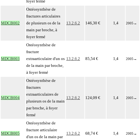
foyer fermé
Ostéosynthèse de
fractures articulaires
MDCB002
de plusieurs os de la
13.2.6.2
146,30 €
1,4
2005
→
main par broche, à
foyer fermé
Ostéosynthèse de
fracture
MDCB003
extraarticulaire d'un os
13.2.6.2
85,54 €
1,4
2005
→
de la main par broche,
à foyer fermé
Ostéosynthèse de
fractures
extraarticulaires de
MDCB004
13.2.6.2
124,09 €
1,4
2005
→
plusieurs os de la main
par broche, à foyer
fermé
Ostéosynthèse de
fracture articulaire
MDCB005
13.2.6.2
68,74 €
1,4
2005
→
d'un os de la main par