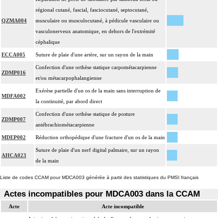
régional cutané, fascial, fasciocutané, septocutané,
QZMA004
musculaire ou musculocutané, à pédicule vasculaire ou
vasculonerveux anatomique, en dehors de l'extrémité
céphalique
ECCA005
Suture de plaie d'une artère, sur un rayon de la main
Confection d'une orthèse statique carpométacarpienne
ZDMP016
et/ou métacarpophalangienne
Exérèse partielle d'un os de la main sans interruption de
MDFA002
la continuité, par abord direct
Confection d'une orthèse statique de posture
ZDMP007
antébrachiométacarpienne
MDEP002
Réduction orthopédique d'une fracture d'un os de la main
Suture de plaie d'un nerf digital palmaire, sur un rayon
AHCA023
de la main
Liste de codes CCAM pour MDCA003 générée à partir des statistiques du PMSI français
Actes incompatibles pour MDCA003 dans la CCAM
Acte
Acte incompatible