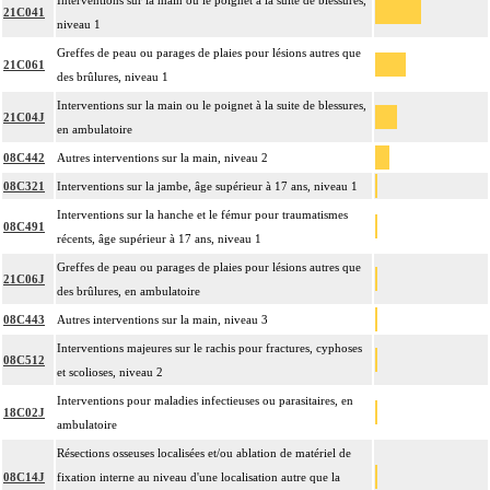
Interventions sur la main ou le poignet à la suite de blessures,
21C041
niveau 1
Greffes de peau ou parages de plaies pour lésions autres que
21C061
des brûlures, niveau 1
Interventions sur la main ou le poignet à la suite de blessures,
21C04J
en ambulatoire
08C442
Autres interventions sur la main, niveau 2
08C321
Interventions sur la jambe, âge supérieur à 17 ans, niveau 1
Interventions sur la hanche et le fémur pour traumatismes
08C491
récents, âge supérieur à 17 ans, niveau 1
Greffes de peau ou parages de plaies pour lésions autres que
21C06J
des brûlures, en ambulatoire
08C443
Autres interventions sur la main, niveau 3
Interventions majeures sur le rachis pour fractures, cyphoses
08C512
et scolioses, niveau 2
Interventions pour maladies infectieuses ou parasitaires, en
18C02J
ambulatoire
Résections osseuses localisées et/ou ablation de matériel de
08C14J
fixation interne au niveau d'une localisation autre que la