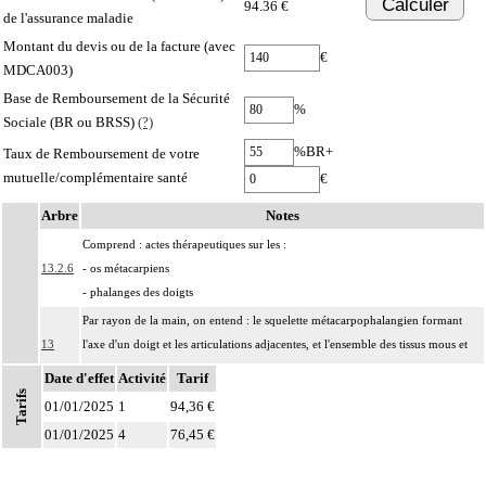
Calculer
94.36 €
de l'assurance maladie
Montant du devis ou de la facture (avec
€
MDCA003)
Base de Remboursement de la Sécurité
%
Sociale (BR ou BRSS)
(?)
%BR+
Taux de Remboursement de votre
mutuelle/complémentaire santé
€
Arbre
Notes
Comprend : actes thérapeutiques sur les :
13.2.6
- os métacarpiens
- phalanges des doigts
Par rayon de la main, on entend : le squelette métacarpophalangien formant
13
l'axe d'un doigt et les articulations adjacentes, et l'ensemble des tissus mous et
des paquets vasculonerveux correspondants.
Date d'effet
Activité
Tarif
Tarifs
Par fracture complexe, on entend : fracture osseuse
01/01/2025
1
94,36 €
- comportant au moins 3 fragments principaux,
13
01/01/2025
4
76,45 €
- incoercible après réduction,
- avec enfoncement ostéochondral nécessitant un geste de relèvement.