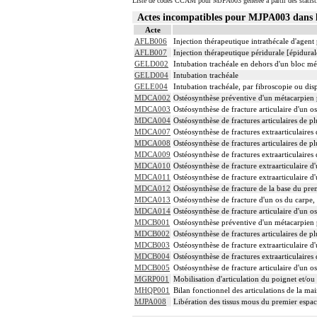
Liste de codes CCAM pour MJPA003 générée à partir des statist
Actes incompatibles pour MJPA003 dan
Acte
AFLB006
Injection thérapeutique intrathécale d'agen
AFLB007
Injection thérapeutique péridurale [épidura
GELD002
Intubation trachéale en dehors d'un bloc m
GELD004
Intubation trachéale
GELE004
Intubation trachéale, par fibroscopie ou disp
MDCA002
Ostéosynthèse préventive d'un métacarpien p
MDCA003
Ostéosynthèse de fracture articulaire d'un o
MDCA004
Ostéosynthèse de fractures articulaires de pl
MDCA007
Ostéosynthèse de fractures extraarticulaires 
MDCA008
Ostéosynthèse de fractures articulaires de pl
MDCA009
Ostéosynthèse de fractures extraarticulaires 
MDCA010
Ostéosynthèse de fracture extraarticulaire d
MDCA011
Ostéosynthèse de fracture extraarticulaire d
MDCA012
Ostéosynthèse de fracture de la base du pre
MDCA013
Ostéosynthèse de fracture d'un os du carpe,
MDCA014
Ostéosynthèse de fracture articulaire d'un o
MDCB001
Ostéosynthèse préventive d'un métacarpien p
MDCB002
Ostéosynthèse de fractures articulaires de p
MDCB003
Ostéosynthèse de fracture extraarticulaire d
MDCB004
Ostéosynthèse de fractures extraarticulaires
MDCB005
Ostéosynthèse de fracture articulaire d'un o
MGRP001
Mobilisation d'articulation du poignet et/ou
MHQP001
Bilan fonctionnel des articulations de la ma
MJPA008
Libération des tissus mous du premier espace