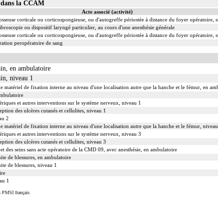
03 dans la CCAM
Acte associé (activité)
sseuse corticale ou corticospongieuse, ou d'autogreffe périostée à distance du foyer opératoire, 
ibroscopie ou dispositif laryngé particulier, au cours d'une anesthésie générale
sseuse corticale ou corticospongieuse, ou d'autogreffe périostée à distance du foyer opératoire, 
ation peropératoire de sang
in, en ambulatoire
in, niveau 1
de matériel de fixation interne au niveau d'une localisation autre que la hanche et le fémur, en am
ambulatoire
ériques et autres interventions sur le système nerveux, niveau 1
eption des ulcères cutanés et cellulites, niveau 1
au 2
de matériel de fixation interne au niveau d'une localisation autre que la hanche et le fémur, niveau
ériques et autres interventions sur le système nerveux, niveau 3
eption des ulcères cutanés et cellulites, niveau 3
s et des seins sans acte opératoire de la CMD 09, avec anesthésie, en ambulatoire
uite de blessures, en ambulatoire
uite de blessures, niveau 1
ire
au 1
u PMSI français