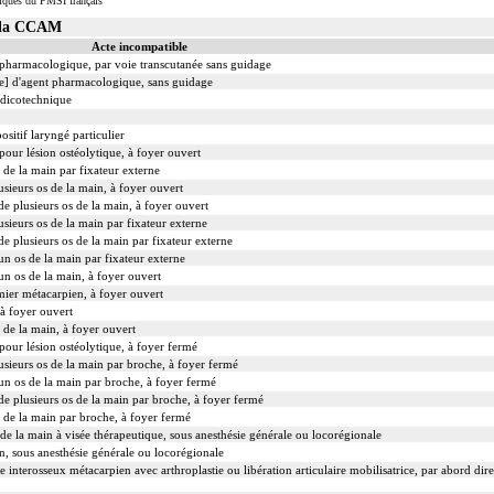
iques du PMSI français
s la CCAM
Acte incompatible
t pharmacologique, par voie transcutanée sans guidage
le] d'agent pharmacologique, sans guidage
édicotechnique
ositif laryngé particulier
our lésion ostéolytique, à foyer ouvert
s de la main par fixateur externe
usieurs os de la main, à foyer ouvert
de plusieurs os de la main, à foyer ouvert
usieurs os de la main par fixateur externe
de plusieurs os de la main par fixateur externe
'un os de la main par fixateur externe
'un os de la main, à foyer ouvert
mier métacarpien, à foyer ouvert
 à foyer ouvert
s de la main, à foyer ouvert
our lésion ostéolytique, à foyer fermé
lusieurs os de la main par broche, à foyer fermé
'un os de la main par broche, à foyer fermé
 de plusieurs os de la main par broche, à foyer fermé
s de la main par broche, à foyer fermé
 de la main à visée thérapeutique, sous anesthésie générale ou locorégionale
in, sous anesthésie générale ou locorégionale
 interosseux métacarpien avec arthroplastie ou libération articulaire mobilisatrice, par abord dire