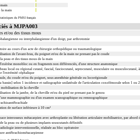
rect inclut la réparation de l'appareil capsuloligamentaire de l'articulation par suture ou plastie, la
a main
ide externe.
e la main
ou la contention par appareillage externe.
tatistiques du PMSI français
a réduction simultanée et sa contention par appareillage externe.
d'une luxation inclut la contention par confection d'un appareillage rigide externe, ou la stabili
ciés à MJPA003
 d'une fracture inclut la contention par confection d'un appareillage rigide externe.
s et/ou des tissus mous
rative de fracture, avec gypsotomie de réaxation
phalangienne ou interphalangienne d'un doigt, par arthrotomie
 inclut le nettoyage de l'articulation traitée.
 peropératoire éventuelle.
oire au cours d'un acte de chirurgie orthopédique ou traumatologique
isation de l'avant-bras, du poignet et/ou de la main ne prenant pas le coude
e réduction de luxation et d'une réduction de fracture de l'épiphyse adjacente un seul acte peut être
la peau et des tissus mous de la main
exérèse monobloc ou en fragments non différenciés, d'une structure anatomique
beau local ou régional cutané, fascial, fasciocutané, septocutané, musculaire ou musculocutané, à
 l'extrémité céphalique
épaule, du coude et/ou du poignet, sous anesthésie générale ou locorégionale
 bassin] selon 1 incidence et radiographie unilatérale de l'articulation coxofémorale selon 1 ou 
 mobilisation de la cheville
isation de la jambe, de la cheville et/ou du pied ne prenant pas le genou
d'une mammographie ou d'un examen scanographique ou remnographique
rachioantébrachiale
ation de surface inférieure à 10 cm²
ace interosseux métacarpien avec arthroplastie ou libération articulaire mobilisatrice, par abord d
 de la peau ou de plusieurs implants souscutanés définitifs
diologie interventionnelle, réalisée au bloc opératoire
sture antébrachiométacarpienne