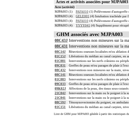
Actes et activités associées pour MJPA0
Acte (activité)
MJPA003 (1)
PAFA010
(1) Prélèvement d'autogreffe o
MJPA003 (4)
GELE001
(4) Intubation trachéale par f
MJPA003 (4)
PAFA010
(4) Prélèvement d'autogreffe o
MJPA003 (4)
YYYY041
(4) Supplément pour récupér
GHM associés avec MJPA003
08C43J
Interventions non mineures sur la ma
08C431
Interventions non mineures sur la ma
08C14J
Résections osseuses localisées et/ou ablation 
01C15J
Libérations du médian au canal carpien, en 
01C081
Interventions sur les nerfs crâniens ou périph
09C031
Greffes de peau et/ou parages de plaie à l'exc
08C432
Interventions non mineures sur la main, nive
08C141
Résections osseuses localisées et/ou ablation 
01C083
Interventions sur les nerfs crâniens ou périph
09C033
Greffes de peau et/ou parages de plaie à l'exc
09K02J
Affections de la peau, des tissus sous-cutané
21C04J
Interventions sur la main ou le poignet à la s
21C041
Interventions sur la main ou le poignet à la s
08C59J
Ténosynovectomies du poignet, en ambulato
01C151
Libérations du médian au canal carpien, nive
Liste de GHM pour MJPA003 générée à partir des statistiques d