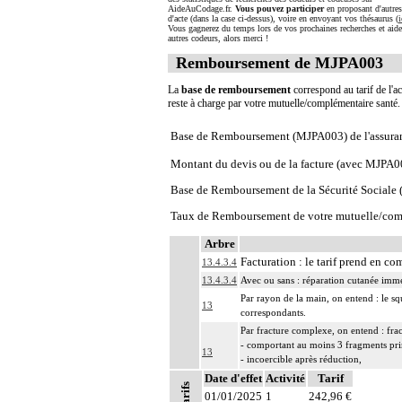
AideAuCodage.fr.
Vous pouvez participer
en proposant d'autre
d'acte (dans la case ci-dessus), voire en envoyant vos thésaurus (
i
Vous gagnerez du temps lors de vos prochaines recherches et aide
autres codeurs, alors merci !
Remboursement de MJPA003
La
base de remboursement
correspond au tarif de l'ac
reste à charge par votre mutuelle/complémentaire santé
Base de Remboursement (MJPA003) de l'assura
Montant du devis ou de la facture (avec MJPA0
Base de Remboursement de la Sécurité Social
Taux de Remboursement de votre mutuelle/com
Arbre
Facturation : le tarif prend en co
13.4.3.4
13.4.3.4
Avec ou sans : réparation cutanée imm
Par rayon de la main, on entend : le sq
13
correspondants.
Par fracture complexe, on entend : fra
- comportant au moins 3 fragments pr
13
- incoercible après réduction,
- avec enfoncement ostéochondral néce
Date d'effet
Activité
Tarif
Tarifs
Par nettoyage d'une articulation [debr
01/01/2025
1
242,96 €