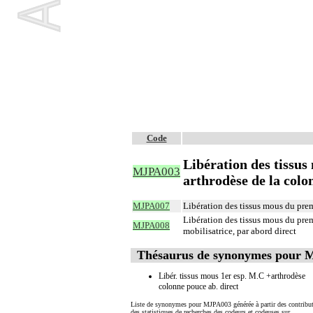
Code
Libération des tissu
MJPA003
arthrodèse de la colo
MJPA007
Libération des tissus mous du prem
Libération des tissus mous du prem
MJPA008
mobilisatrice, par abord direct
Thésaurus de synonymes pour
Libér. tissus mous 1er esp. M.C +arthrodèse
colonne pouce ab. direct
Liste de synonymes pour MJPA003 générée à partir des contribut
des statistiques de recherches des codeurs et codeuses sur