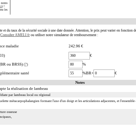
s noms
ci
) !
rez les
te et du taux de la sécurité sociale à une date donnée. Attention, le prix peut varier en fonction 
.
Consulter AMELI.fr
ou utiliser notre simulateur de remboursement :
nce maladie
242.96 €
03)
€
e (BR ou BRSS)
(?)
%
plémentaire santé
%BR+
€
Notes
mpte la réalisation de lambeau
édiate par lambeau local ou régional
uelette métacarpophalangien formant l'axe d'un doigt et les articulations adjacentes, et l'ensembl
cture osseuse
incipaux,
ssitant un geste de relèvement.
idement], on entend :