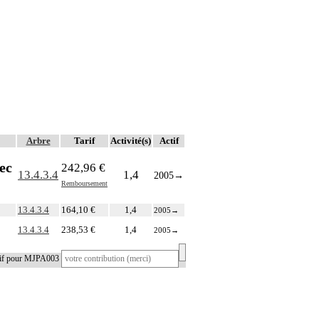
Arbre
Tarif
Activité(s)
Actif
ec
242,96 €
13.4.3.4
1,4
2005
→
Remboursement
13.4.3.4
164,10 €
1,4
2005
→
13.4.3.4
238,53 €
1,4
2005
→
tif pour MJPA003