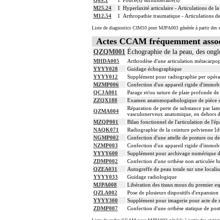
La réduction d'une luxation, par abord di
13
M25.24
1
Hyperlaxité articulaire - Articulations de l
et/ou la contention par appareillage rig
M12.54
1
Arthropathie traumatique - Articulations d
13
L'ostéotomie inclut l'ostéosynthèse et/
Liste de diagnostics CIM10 pour MJPA003 générée à partir des s
13
L'ostéosynthèse d'une fracture inclut s
13
La réduction orthopédique extemporanée 
Actes CCAM fréquemment asso
La réduction orthopédique extemporanée
QZQM001
Échographie de la peau, des ongle
13
Comprend : réduction orthopédique ité
MHDA005
Arthrodèse d'une articulation métacarpo
13
Tout acte thérapeutique, par arthroscopie
YYYY028
Guidage échographique
13
Toute arthrotomie inclut l'arthroscopie
YYYY012
Supplément pour radiographie per opérat
MZMP006
Confection d'un appareil rigide d'immobil
13
Facturation : lors de l'association d'un
QCJA001
Parage et/ou suture de plaie profonde de 
ZZQX188
Examen anatomopathologique de pièce d'
Réparation de perte de substance par lam
QZMA004
vasculonerveux anatomique, en dehors de
MZQP001
Bilan fonctionnel de l'articulation de l'
NAQK071
Radiographie de la ceinture pelvienne [du
NGMP002
Confection d'une attelle de posture ou de
NZMP003
Confection d'un appareil rigide d'immobil
YYYY600
Supplément pour archivage numérique 
ZDMP002
Confection d'une orthèse non articulée b
QZEA031
Autogreffe de peau totale sur une localis
YYYY033
Guidage radiologique
MJPA008
Libération des tissus mous du premier esp
QZLA002
Pose de plusieurs dispositifs d'expansion
YYYY300
Supplément pour imagerie pour acte de ra
ZDMP007
Confection d'une orthèse statique de po