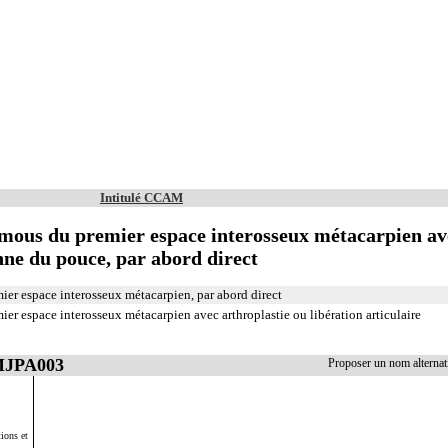
Intitulé CCAM
s mous du premier espace interosseux métacarpien av
nne du pouce, par abord direct
ier espace interosseux métacarpien, par abord direct
ier espace interosseux métacarpien avec arthroplastie ou libération articulaire
 MJPA003
Proposer un nom alterna
ions et