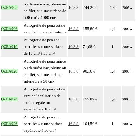
ou demiépaisse, pleine ou
QZEA005
16.3.8
244,20 €
1,4
2005
→
en filet, sur une surface de
500 cm² à 1000 cm²
Autogreffe de peau totale
QZEA006
16.3.8
155,89 €
1,4
2005
→
sur plusieurs localisations
Autogreffe de peau en
QZEA019
pastilles sur une surface
16.3.8
71,68 €
1
2005
→
de 10 cm² à 50 cm²
Autogreffe de peau mince
ou demiépaisse, pleine ou
QZEA020
16.3.8
90,16 €
1,4
2005
→
en filet, sur une surface
inférieure à 50 cm²
Autogreffe de peau totale
sur une localisation de
QZEA024
16.3.8
155,89 €
1,4
2005
→
surface égale ou
supérieure à 10 cm²
Autogreffe de peau en
QZEA026
pastilles sur une surface
16.3.8
104,50 €
1
2005
→
supérieure à 50 cm²