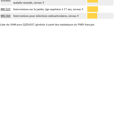
maladie mentale, niveau 3
08C323
Interventions sur la jambe, âge supérieur à 17 ans, niveau 3
08C564
Interventions pour infections ostéoarticulaires, niveau 4
Liste de GHM pour QZEA027 générée à partir des statistiques du PMSI français