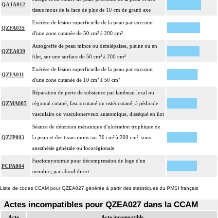
QAJA012
tissus mous de la face de plus de 10 cm de grand axe
Exérèse de lésion superficielle de la peau par excision
QZFA035
d'une zone cutanée de 50 cm² à 200 cm²
Autogreffe de peau mince ou demiépaisse, pleine ou en
QZEA039
filet, sur une surface de 50 cm² à 200 cm²
Exérèse de lésion superficielle de la peau par excision
QZFA011
d'une zone cutanée de 10 cm² à 50 cm²
Réparation de perte de substance par lambeau local ou
QZMA005
régional cutané, fasciocutané ou ostéocutané, à pédicule
vasculaire ou vasculonerveux anatomique, disséqué en îlot
Séance de détersion mécanique d'ulcération trophique de
QZJP003
la peau et des tissus mous sur 30 cm² à 200 cm², sous
anesthésie générale ou locorégionale
Fasciomyotomie pour décompression de loge d'un
PCPA004
membre, par abord direct
Liste de codes CCAM pour QZEA027 générée à partir des statistiques du PMSI français
Actes incompatibles pour QZEA027 dans la CCAM
Acte
Acte incompatible