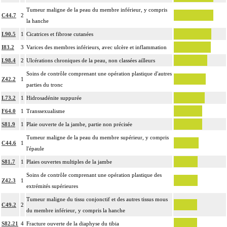
Tumeur maligne de la peau du membre inférieur, y compris
C44.7
2
la hanche
L90.5
1
Cicatrices et fibrose cutanées
I83.2
3
Varices des membres inférieurs, avec ulcère et inflammation
L98.4
2
Ulcérations chroniques de la peau, non classées ailleurs
Soins de contrôle comprenant une opération plastique d'autres
Z42.2
1
parties du tronc
L73.2
1
Hidrosadénite suppurée
F64.0
1
Transsexualisme
S81.9
1
Plaie ouverte de la jambe, partie non précisée
Tumeur maligne de la peau du membre supérieur, y compris
C44.6
1
l'épaule
S81.7
1
Plaies ouvertes multiples de la jambe
Soins de contrôle comprenant une opération plastique des
Z42.3
1
extrémités supérieures
Tumeur maligne du tissu conjonctif et des autres tissus mous
C49.2
2
du membre inférieur, y compris la hanche
S82.21
4
Fracture ouverte de la diaphyse du tibia