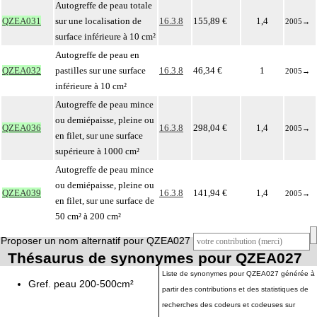
Autogreffe de peau totale
QZEA031
sur une localisation de
16.3.8
155,89 €
1,4
2005
→
surface inférieure à 10 cm²
Autogreffe de peau en
QZEA032
pastilles sur une surface
16.3.8
46,34 €
1
2005
→
inférieure à 10 cm²
Autogreffe de peau mince
ou demiépaisse, pleine ou
QZEA036
16.3.8
298,04 €
1,4
2005
→
en filet, sur une surface
supérieure à 1000 cm²
Autogreffe de peau mince
ou demiépaisse, pleine ou
QZEA039
16.3.8
141,94 €
1,4
2005
→
en filet, sur une surface de
50 cm² à 200 cm²
Proposer un nom alternatif pour QZEA027
Thésaurus de synonymes pour QZEA027
Liste de synonymes pour QZEA027 générée à
Gref. peau 200-500cm²
partir des contributions et des statistiques de
recherches des codeurs et codeuses sur