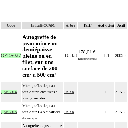
Code
Intitulé CCAM
Arbre
Tarif
Activité(s)
Actif
Autogreffe de
peau mince ou
demiépaisse,
178,01 €
pleine ou en
QZEA027
16.3.8
1,4
2005
→
Remboursement
filet, sur une
surface de 200
cm² à 500 cm²
Microgreffes de peau
QAEA014
totale sur 6 cicatrices du
16.3.8
1
2005
→
visage, ou plus
Microgreffes de peau
QAEA015
totale sur 1 à 5 cicatrices
16.3.8
1
2005
→
du visage
Autogreffe de peau mince