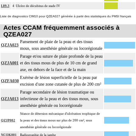
L89.3
4
Ulcère de décubitus de stade IV
Liste de diagnostics CIM10 pour QZEA027 générée à partir des statistiques du PMSI français
Actes CCAM fréquemment associés à
QZEA027
Pansement de plaie de la peau et des tissus
QZJA023
mous, sous anesthésie générale ou locorégionale
Parage et/ou suture de plaie profonde de la peau
QZJA001
et des tissus mous de plus de 10 cm de grand
axe, en dehors de la face et de la main
Exérèse de lésion superficielle de la peau par
QZFA030
excision d'une zone cutanée de plus de 200 cm²
Parage secondaire de lésion traumatique ou
QZJA013
infectieuse de la peau et des tissus mous, sous
anesthésie générale ou locorégionale
Séance de détersion mécanique d'ulcération trophique de
QZJP002
la peau et des tissus mous sur plus de 200 cm², sous
anesthésie générale ou locorégionale
NCQK001
Radiographie de la jambe