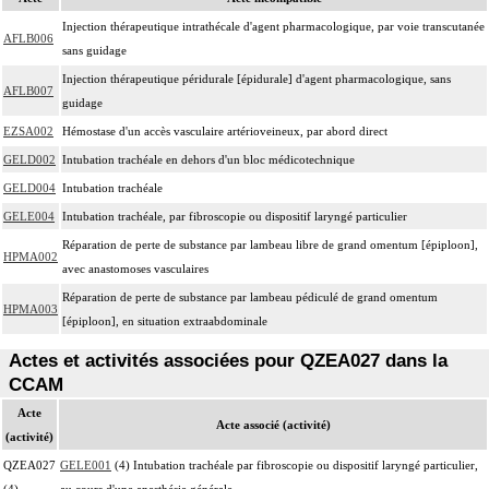
Injection thérapeutique intrathécale d'agent pharmacologique, par voie transcutanée
AFLB006
sans guidage
Injection thérapeutique péridurale [épidurale] d'agent pharmacologique, sans
AFLB007
guidage
EZSA002
Hémostase d'un accès vasculaire artérioveineux, par abord direct
GELD002
Intubation trachéale en dehors d'un bloc médicotechnique
GELD004
Intubation trachéale
GELE004
Intubation trachéale, par fibroscopie ou dispositif laryngé particulier
Réparation de perte de substance par lambeau libre de grand omentum [épiploon],
HPMA002
avec anastomoses vasculaires
Réparation de perte de substance par lambeau pédiculé de grand omentum
HPMA003
[épiploon], en situation extraabdominale
Actes et activités associées pour QZEA027 dans la
CCAM
Acte
Acte associé (activité)
(activité)
QZEA027
GELE001
(4) Intubation trachéale par fibroscopie ou dispositif laryngé particulier,
(4)
au cours d'une anesthésie générale