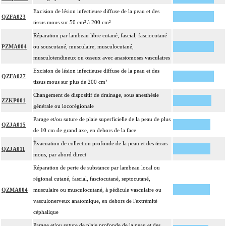
Excision de lésion infectieuse diffuse de la peau et des
QZFA023
tissus mous sur 50 cm² à 200 cm²
Réparation par lambeau libre cutané, fascial, fasciocutané
PZMA004
ou souscutané, musculaire, musculocutané,
musculotendineux ou osseux avec anastomoses vasculaires
Excision de lésion infectieuse diffuse de la peau et des
QZFA027
tissus mous sur plus de 200 cm²
Changement de dispositif de drainage, sous anesthésie
ZZKP001
générale ou locorégionale
Parage et/ou suture de plaie superficielle de la peau de plus
QZJA015
de 10 cm de grand axe, en dehors de la face
Évacuation de collection profonde de la peau et des tissus
QZJA011
mous, par abord direct
Réparation de perte de substance par lambeau local ou
régional cutané, fascial, fasciocutané, septocutané,
QZMA004
musculaire ou musculocutané, à pédicule vasculaire ou
vasculonerveux anatomique, en dehors de l'extrémité
céphalique
Parage et/ou suture de plaie profonde de la peau et des