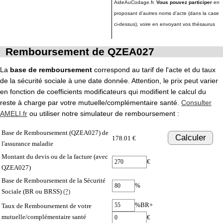
AideAuCodage.fr.
Vous pouvez participer
en
proposant d'autres noms d'acte (dans la case
ci-dessus), voire en envoyant vos thésaurus
Remboursement de QZEA027
La
base de remboursement
correspond au tarif de l'acte et du taux
de la sécurité sociale à une date donnée. Attention, le prix peut varier
en fonction de coefficients modificateurs qui modifient le calcul du
reste à charge par votre mutuelle/complémentaire santé.
Consulter
AMELI.fr
ou utiliser notre simulateur de remboursement :
Base de Remboursement (QZEA027) de
Calculer
178.01 €
l'assurance maladie
Montant du devis ou de la facture (avec
€
QZEA027)
Base de Remboursement de la Sécurité
%
Sociale (BR ou BRSS)
(?)
%BR+
Taux de Remboursement de votre
mutuelle/complémentaire santé
€