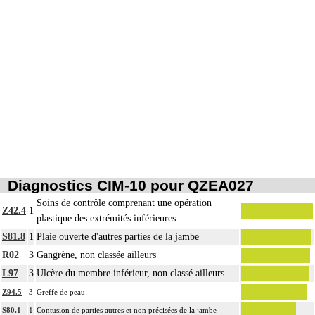
Par atteinte profonde de la peau et des tissus mous, on entend : atteinte
16
pluritissulaire de la peau et des tissus mous, atteignant le fascia superficiel
[fasciale] ou le dépassant [sousfasciale].
Diagnostics CIM-10 pour QZEA027
Soins de contrôle comprenant une opération
Z42.4
1
plastique des extrémités inférieures
S81.8
1
Plaie ouverte d'autres parties de la jambe
R02
3
Gangrène, non classée ailleurs
L97
3
Ulcère du membre inférieur, non classé ailleurs
Z94.5
3
Greffe de peau
S80.1
1
Contusion de parties autres et non précisées de la jambe