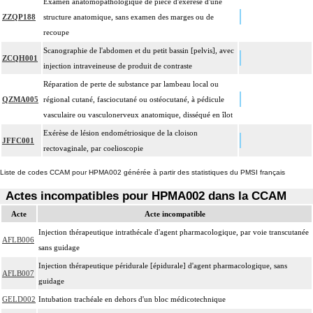
Examen anatomopathologique de pièce d'exérèse d'une
ZZQP188
structure anatomique, sans examen des marges ou de
recoupe
Scanographie de l'abdomen et du petit bassin [pelvis], avec
ZCQH001
injection intraveineuse de produit de contraste
Réparation de perte de substance par lambeau local ou
QZMA005
régional cutané, fasciocutané ou ostéocutané, à pédicule
vasculaire ou vasculonerveux anatomique, disséqué en îlot
Exérèse de lésion endométriosique de la cloison
JFFC001
rectovaginale, par coelioscopie
Liste de codes CCAM pour HPMA002 générée à partir des statistiques du PMSI français
Actes incompatibles pour HPMA002 dans la CCAM
Acte
Acte incompatible
Injection thérapeutique intrathécale d'agent pharmacologique, par voie transcutanée
AFLB006
sans guidage
Injection thérapeutique péridurale [épidurale] d'agent pharmacologique, sans
AFLB007
guidage
GELD002
Intubation trachéale en dehors d'un bloc médicotechnique