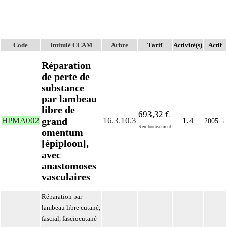
Code
Intitulé CCAM
Arbre
Tarif
Activité(s)
Actif
Réparation
de perte de
substance
par lambeau
libre de
693,32 €
grand
HPMA002
16.3.10.3
1,4
2005
→
Remboursement
omentum
[épiploon],
avec
anastomoses
vasculaires
Réparation par
lambeau libre cutané,
fascial, fasciocutané