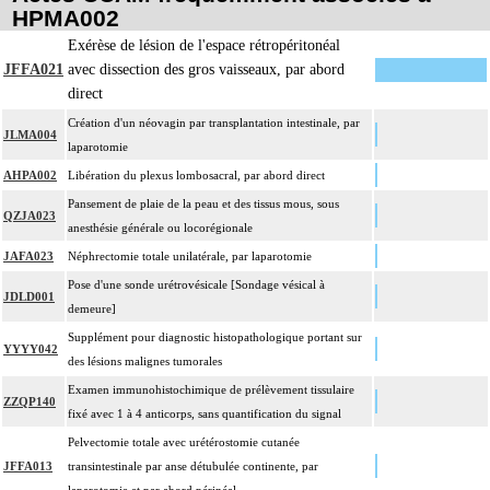
HPMA002
Exérèse de lésion de l'espace rétropéritonéal
JFFA021
avec dissection des gros vaisseaux, par abord
direct
Création d'un néovagin par transplantation intestinale, par
JLMA004
laparotomie
AHPA002
Libération du plexus lombosacral, par abord direct
Pansement de plaie de la peau et des tissus mous, sous
QZJA023
anesthésie générale ou locorégionale
JAFA023
Néphrectomie totale unilatérale, par laparotomie
Pose d'une sonde urétrovésicale [Sondage vésical à
JDLD001
demeure]
Supplément pour diagnostic histopathologique portant sur
YYYY042
des lésions malignes tumorales
Examen immunohistochimique de prélèvement tissulaire
ZZQP140
fixé avec 1 à 4 anticorps, sans quantification du signal
Pelvectomie totale avec urétérostomie cutanée
JFFA013
transintestinale par anse détubulée continente, par