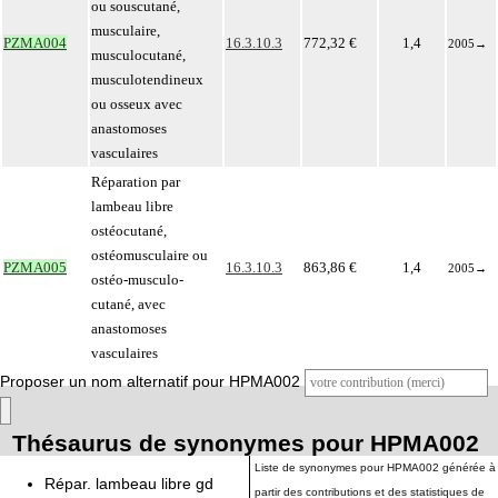
ou souscutané,
musculaire,
PZMA004
16.3.10.3
772,32 €
1,4
2005
→
musculocutané,
musculotendineux
ou osseux avec
anastomoses
vasculaires
Réparation par
lambeau libre
ostéocutané,
ostéomusculaire ou
PZMA005
16.3.10.3
863,86 €
1,4
2005
→
ostéo-musculo-
cutané, avec
anastomoses
vasculaires
Proposer un nom alternatif pour HPMA002
Thésaurus de synonymes pour HPMA002
Liste de synonymes pour HPMA002 générée à
Répar. lambeau libre gd
partir des contributions et des statistiques de