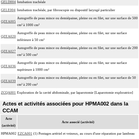
GELD004
Intubation trachéale
GELE004
Intubation trachéale, par fibroscopie ou dispositif laryngé particulier
Autogreffe de peau mince ou demiépaisse, pleine ou en filet, sur une surface de 500
QZEA005
cm² à 1000 cm²
Autogreffe de peau mince ou demiépaisse, pleine ou en filet, sur une surface
QZEA020
inférieure à 50 cm²
Autogreffe de peau mince ou demiépaisse, pleine ou en filet, sur une surface de 200
QZEA027
cm² à 500 cm²
Autogreffe de peau mince ou demiépaisse, pleine ou en filet, sur une surface
QZEA036
supérieure à 1000 cm²
Autogreffe de peau mince ou demiépaisse, pleine ou en filet, sur une surface de 50
QZEA039
cm² à 200 cm²
ZCQA001
Exploration de la cavité abdominale, par laparotomie [Laparotomie exploratrice]
Actes et activités associées pour HPMA002 dans la
CCAM
Acte
Acte associé (activité)
(activité)
HPMA002
EZCA001
(1) Pontages artériel et veineux, au cours d'une réparation par lambeau