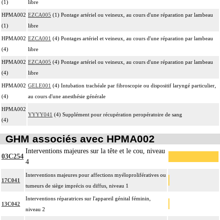
(1)
libre
HPMA002
EZCA005
(1) Pontage artériel ou veineux, au cours d'une réparation par lambeau
(1)
libre
HPMA002
EZCA001
(4) Pontages artériel et veineux, au cours d'une réparation par lambeau
(4)
libre
HPMA002
EZCA005
(4) Pontage artériel ou veineux, au cours d'une réparation par lambeau
(4)
libre
HPMA002
GELE001
(4) Intubation trachéale par fibroscopie ou dispositif laryngé particulier,
(4)
au cours d'une anesthésie générale
HPMA002
YYYY041
(4) Supplément pour récupération peropératoire de sang
(4)
GHM associés avec HPMA002
Interventions majeures sur la tête et le cou, niveau
03C254
4
Interventions majeures pour affections myéloprolifératives ou
17C041
tumeurs de siège imprécis ou diffus, niveau 1
Interventions réparatrices sur l'appareil génital féminin,
13C042
niveau 2