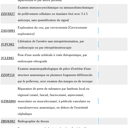
laparotomie et par abord périnéal
Examen immunocytochimique ou immunohistochimique
ZZQX027
de prélèvement cellulaire ou tissulaire fixé avec 3 à 5
anticorps, sans quantification du signal
Exploration du cou, par cervicotomie [Cervicotomie
ZAQA001
exploratrice]
Libération de l'uretère sans intrapéritonisation, par
JCPC002
coelioscopie ou par rétropéritonéoscopie
Pose d'une sonde urétérale à visée thérapeutique, par
JCLE001
endoscopie rétrograde
Examen anatomopathologique de pièce d'exérèse d'une
ZZQP154
structure anatomique en plusieurs fragments différenciés
par le préleveur, avec examen des marges ou de recoupe
Réparation de perte de substance par lambeau local ou
régional cutané, fascial, fasciocutané, septocutané,
QZMA004
musculaire ou musculocutané, à pédicule vasculaire ou
vasculonerveux anatomique, en dehors de l'extrémité
céphalique
ZBQK002
Radiographie du thorax