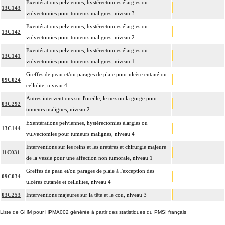
Exentérations pelviennes, hystérectomies élargies ou
13C143
vulvectomies pour tumeurs malignes, niveau 3
Exentérations pelviennes, hystérectomies élargies ou
13C142
vulvectomies pour tumeurs malignes, niveau 2
Exentérations pelviennes, hystérectomies élargies ou
13C141
vulvectomies pour tumeurs malignes, niveau 1
Greffes de peau et/ou parages de plaie pour ulcère cutané ou
09C024
cellulite, niveau 4
Autres interventions sur l'oreille, le nez ou la gorge pour
03C292
tumeurs malignes, niveau 2
Exentérations pelviennes, hystérectomies élargies ou
13C144
vulvectomies pour tumeurs malignes, niveau 4
Interventions sur les reins et les uretères et chirurgie majeure
11C031
de la vessie pour une affection non tumorale, niveau 1
Greffes de peau et/ou parages de plaie à l'exception des
09C034
ulcères cutanés et cellulites, niveau 4
03C253
Interventions majeures sur la tête et le cou, niveau 3
Liste de GHM pour HPMA002 générée à partir des statistiques du PMSI français