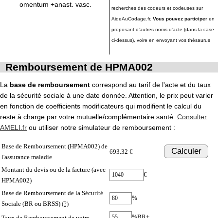
omentum +anast. vasc.
recherches des codeurs et codeuses sur
AideAuCodage.fr.
Vous pouvez participer
en
proposant d'autres noms d'acte (dans la case
ci-dessus), voire en envoyant vos thésaurus
Remboursement de HPMA002
La
base de remboursement
correspond au tarif de l'acte et du taux
de la sécurité sociale à une date donnée. Attention, le prix peut varier
en fonction de coefficients modificateurs qui modifient le calcul du
reste à charge par votre mutuelle/complémentaire santé.
Consulter
AMELI.fr
ou utiliser notre simulateur de remboursement :
Base de Remboursement (HPMA002) de
Calculer
693.32 €
l'assurance maladie
Montant du devis ou de la facture (avec
€
HPMA002)
Base de Remboursement de la Sécurité
%
Sociale (BR ou BRSS)
(?)
%BR+
Taux de Remboursement de votre