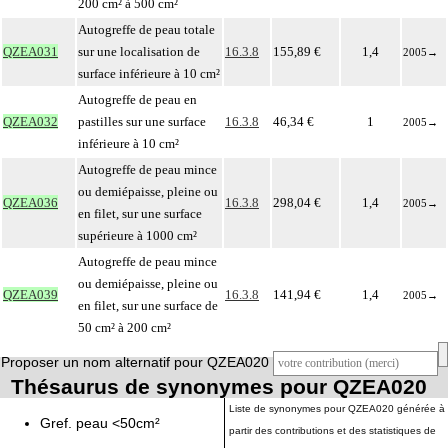
200 cm² à 500 cm²
Autogreffe de peau totale
QZEA031
sur une localisation de
16.3.8
155,89 €
1,4
2005
→
surface inférieure à 10 cm²
Autogreffe de peau en
QZEA032
pastilles sur une surface
16.3.8
46,34 €
1
2005
→
inférieure à 10 cm²
Autogreffe de peau mince
ou demiépaisse, pleine ou
QZEA036
16.3.8
298,04 €
1,4
2005
→
en filet, sur une surface
supérieure à 1000 cm²
Autogreffe de peau mince
ou demiépaisse, pleine ou
QZEA039
16.3.8
141,94 €
1,4
2005
→
en filet, sur une surface de
50 cm² à 200 cm²
Proposer un nom alternatif pour QZEA020
Thésaurus de synonymes pour QZEA020
Liste de synonymes pour QZEA020 générée à
Gref. peau <50cm²
partir des contributions et des statistiques de