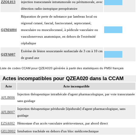
ZZQL013
injection transcutanée intratumorale ou péritumorale, avec
détection radio-isotopique peropératoire
Réparation de perte de substance par lambeau local ou
régional cutané, fascial, fasciocutané, septocutané,
QZMA004
musculaire ou musculocutané, à pédicule vasculaire ou
vasculonerveux anatomique, en dehors de l'extrémité
céphalique
Exérèse de lésion souscutanée susfasciale de 3 cm à 10 cm
QZFA007
de grand axe
Liste de codes CCAM pour QZEA020 générée à partir des statistiques du PMSI français
Actes incompatibles pour QZEA020 dans la CCAM
Acte
Acte incompatible
Injection thérapeutique intrathécale d'agent pharmacologique, par voie transcutanée
AFLB006
sans guidage
Injection thérapeutique péridurale [épidurale] d'agent pharmacologique, sans
AFLB007
guidage
EZSA002
Hémostase d'un accès vasculaire artérioveineux, par abord direct
GELD002
Intubation trachéale en dehors d'un bloc médicotechnique