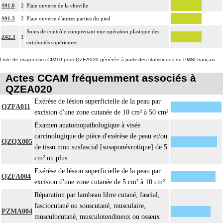
S91.0
2
Plaie ouverte de la cheville
S91.3
2
Plaie ouverte d'autres parties du pied
Soins de contrôle comprenant une opération plastique des
Z42.3
1
extrémités supérieures
Liste de diagnostics CIM10 pour QZEA020 générée à partir des statistiques du PMSI français
Actes CCAM fréquemment associés à
QZEA020
Exérèse de lésion superficielle de la peau par
QZFA011
excision d'une zone cutanée de 10 cm² à 50 cm²
Examen anatomopathologique à visée
carcinologique de pièce d'exérèse de peau et/ou
QZQX005
de tissu mou susfascial [susaponévrotique] de 5
cm² ou plus
Exérèse de lésion superficielle de la peau par
QZFA004
excision d'une zone cutanée de 5 cm² à 10 cm²
Réparation par lambeau libre cutané, fascial,
fasciocutané ou souscutané, musculaire,
PZMA004
musculocutané, musculotendineux ou osseux