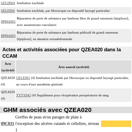
GELD004
Intubation trachéale
GELE004
Intubation trachéale, par fibroscopie ou dispositif laryngé particulier
Réparation de perte de substance par lambeau libre de grand omentum [épiploon],
HPMA002
avec anastomoses vasculaires
Réparation de perte de substance par lambeau pédiculé de grand omentum
HPMA003
[épiploon], en situation extraabdominale
Actes et activités associées pour QZEA020 dans la
CCAM
Acte
Acte associé (activité)
(activité)
QZEA020
GELE001
(4) Intubation trachéale par fibroscopie ou dispositif laryngé particulier,
(4)
au cours d'une anesthésie générale
QZEA020
YYYY041
(4) Supplément pour récupération peropératoire de sang
(4)
GHM associés avec QZEA020
Greffes de peau et/ou parages de plaie à
09C031
l'exception des ulcères cutanés et cellulites, niveau
1