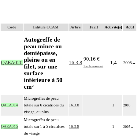
Code
Intitulé CCAM
Arbre
Tarif
Activité(s)
Actif
Autogreffe de
peau mince ou
demiépaisse,
90,16 €
pleine ou en
QZEA020
16.3.8
1,4
2005
→
filet, sur une
Remboursement
surface
inférieure à 50
cm²
Microgreffes de peau
QAEA014
totale sur 6 cicatrices du
16.3.8
1
2005
→
visage, ou plus
Microgreffes de peau
QAEA015
totale sur 1 à 5 cicatrices
16.3.8
1
2005
→
du visage