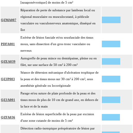
[susaponévrotique] de moins de 5 cm²
Réparation de perte de substance par lambeau local ou
régional musculaire ou musculocutané, à pédicule
QZMA007
vasculaire ou vasculonerveux anatomique, disséqué en
îlot
Exérèse de lésion fasciale et/ou sousfasciale des tissus
PDFA001
mous, sans dissection d'un gros tronc vasculaire ou
nerveux
Autogreffe de peau mince ou demiépaisse, pleine ou en
QZEA039
filet, sur une surface de 50 cm² à 200 cm²
Séance de détersion mécanique d'ulcération trophique de
QZJP003
la peau et des tissus mous sur 30 cm² à 200 cm², sous
anesthésie générale ou locorégionale
Parage et/ou suture de plaie profonde de la peau et des
QZJA001
tissus mous de plus de 10 cm de grand axe, en dehors de
la face et de la main
Exérèse de lésion superficielle de la peau par excision
QZFA036
d'une zone cutanée de moins de 5 cm²
Détection radio-isotopique préopératoire de lésion par