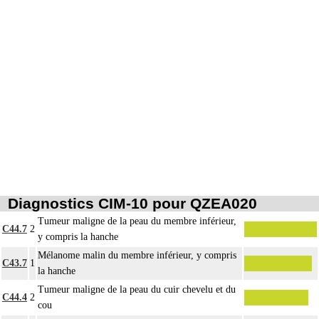
fascia superficiel.
Par atteinte profonde de la peau et des tissus mous, on entend : atteinte
16
pluritissulaire de la peau et des tissus mous, atteignant le fascia superficiel
[fasciale] ou le dépassant [sousfasciale].
Diagnostics CIM-10 pour QZEA020
Tumeur maligne de la peau du membre inférieur,
C44.7
2
y compris la hanche
Mélanome malin du membre inférieur, y compris
C43.7
1
la hanche
Tumeur maligne de la peau du cuir chevelu et du
C44.4
2
cou