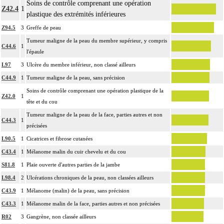
Soins de contrôle comprenant une opération
Z42.4
1
plastique des extrémités inférieures
Z94.5
3
Greffe de peau
Tumeur maligne de la peau du membre supérieur, y compris
C44.6
1
l'épaule
L97
3
Ulcère du membre inférieur, non classé ailleurs
C44.9
1
Tumeur maligne de la peau, sans précision
Soins de contrôle comprenant une opération plastique de la
Z42.0
1
tête et du cou
Tumeur maligne de la peau de la face, parties autres et non
C44.3
1
précisées
L90.5
1
Cicatrices et fibrose cutanées
C43.4
1
Mélanome malin du cuir chevelu et du cou
S81.8
1
Plaie ouverte d'autres parties de la jambe
L98.4
2
Ulcérations chroniques de la peau, non classées ailleurs
C43.9
1
Mélanome (malin) de la peau, sans précision
C43.3
1
Mélanome malin de la face, parties autres et non précisées
R02
3
Gangrène, non classée ailleurs