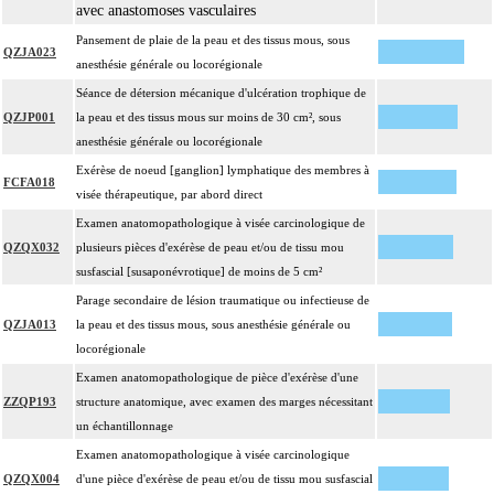
avec anastomoses vasculaires
Pansement de plaie de la peau et des tissus mous, sous
QZJA023
anesthésie générale ou locorégionale
Séance de détersion mécanique d'ulcération trophique de
QZJP001
la peau et des tissus mous sur moins de 30 cm², sous
anesthésie générale ou locorégionale
Exérèse de noeud [ganglion] lymphatique des membres à
FCFA018
visée thérapeutique, par abord direct
Examen anatomopathologique à visée carcinologique de
QZQX032
plusieurs pièces d'exérèse de peau et/ou de tissu mou
susfascial [susaponévrotique] de moins de 5 cm²
Parage secondaire de lésion traumatique ou infectieuse de
QZJA013
la peau et des tissus mous, sous anesthésie générale ou
locorégionale
Examen anatomopathologique de pièce d'exérèse d'une
ZZQP193
structure anatomique, avec examen des marges nécessitant
un échantillonnage
Examen anatomopathologique à visée carcinologique
QZQX004
d'une pièce d'exérèse de peau et/ou de tissu mou susfascial