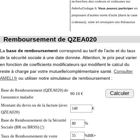
recherches des codeurs et codeuses sur
AideAuCodage.fr.
Vous pouvez participer
en
proposant d'autres noms d'acte (dans la case
ci-dessus), voire en envoyant vos thésaurus
Remboursement de QZEA020
La
base de remboursement
correspond au tarif de l'acte et du taux
de la sécurité sociale à une date donnée. Attention, le prix peut varier
en fonction de coefficients modificateurs qui modifient le calcul du
reste à charge par votre mutuelle/complémentaire santé.
Consulter
AMELI.fr
ou utiliser notre simulateur de remboursement :
Base de Remboursement (QZEA020) de
Calculer
90.16 €
l'assurance maladie
Montant du devis ou de la facture (avec
€
QZEA020)
Base de Remboursement de la Sécurité
%
Sociale (BR ou BRSS)
(?)
%BR+
Taux de Remboursement de votre